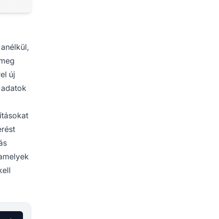
anélkül,
 meg
el új
z adatok
ításokat
érést
ás
 amelyek
ell