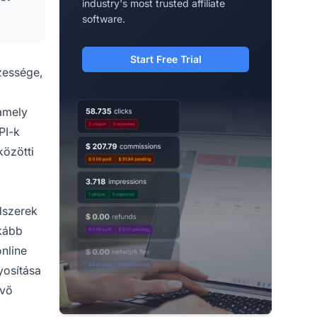
industry's most trusted affiliate
software.
Start Free Trial
zessége,
 amely
PI-k
közötti
ndszerek
nkább
online
yosítása
évő