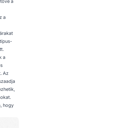
tővé a
z a
árakat
típus-
t.
k a
és
t. Az
sszaadja
ezhetik,
okat.
a, hogy