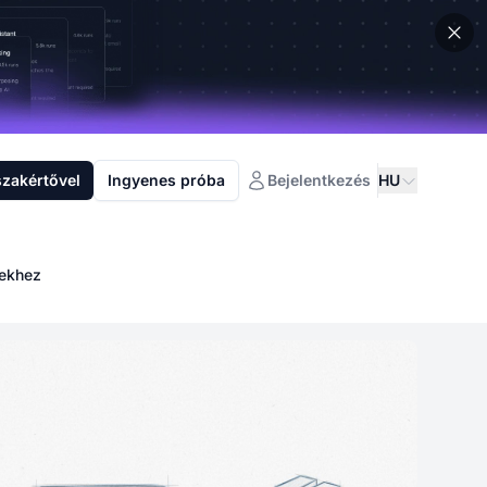
szakértővel
Ingyenes próba
Bejelentkezés
HU
zekhez