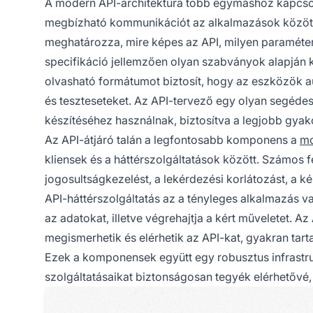
A modern API-architektúra több egymáshoz kapcso
megbízható kommunikációt az alkalmazások között. A
meghatározza, mire képes az API, milyen paraméter
specifikáció jellemzően olyan szabványok alapján
olvasható formátumot biztosít, hogy az eszközök 
és teszteseteket. Az API-tervező egy olyan segédes
készítéséhez használnak, biztosítva a legjobb gyak
Az API-átjáró talán a legfontosabb komponens a
mo
kliensek és a háttérszolgáltatások között. Számos fel
jogosultságkezelést, a lekérdezési korlátozást, a ké
API-háttérszolgáltatás az a tényleges alkalmazás v
az adatokat, illetve végrehajtja a kért műveletet. A
megismerhetik és elérhetik az API-kat, gyakran tar
Ezek a komponensek együtt egy robusztus infrastru
szolgáltatásaikat biztonságosan tegyék elérhetővé,