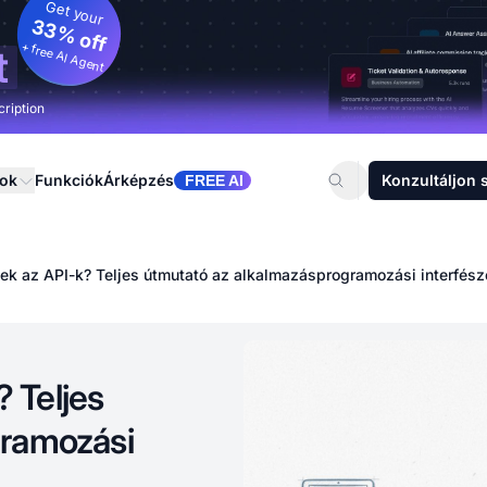
Get your
33% off
+ free AI Agent
t
cription
sok
Funkciók
Árképzés
Konzultáljon 
FREE AI
k az API-k? Teljes útmutató az alkalmazásprogramozási interfés
 Teljes
gramozási