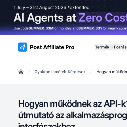
1 July – 31st August 2026 *extended
AI Agents at
Zero Cos
Use code
SUMMER-33M
for monthly and
SUMMER-33Y
for yearly subs
:site.title
Termék
Forrá
/
/
Gyakran Ismételt Kérdések
Hogyan működne
Home
Hogyan működnek az API-k?
útmutató az alkalmazáspro
interfészekhez