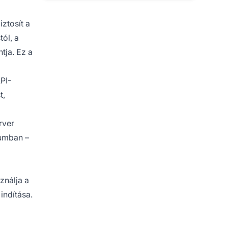
ztosít a
ól, a
tja. Ez a
PI-
t,
rver
tumban –
d
ználja a
indítása.