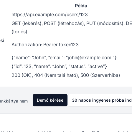
Példa
https://api.example.com/users/123
GET (lekérés), POST (létrehozás), PUT (módosítás), 
(törlés)
si
Authorization: Bearer token123
{“name”: “John”, “email”: “
john@example.com
”}
{“id”: 123, “name”: “John”, “status”: “active”}
200 (OK), 404 (Nem található), 500 (Szerverhiba)
Demó kérése
30 napos ingyenes próba ind
 Bankkártya nem