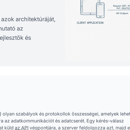
, azok architektúráját,
mutató az
ejlesztők és
) olyan szabályok és protokollok összességei, amelyek lehe
a az adatkommunikációt és adatcserét. Egy kérés-válasz
st küld
az API
végpontjára, a szerver feldolgozza azt, majd 