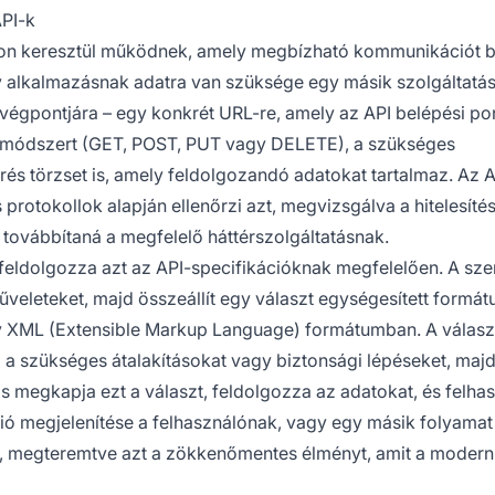
API-k
son keresztül működnek, amely megbízható kommunikációt bi
y alkalmazásnak adatra van szüksége egy másik szolgáltatást
I végpontjára – egy konkrét URL-re, amely az API belépési pon
P-módszert (GET, POST, PUT vagy DELETE), a szükséges
érés törzset is, amely feldolgozandó adatokat tartalmaz. Az A
s protokollok alapján ellenőrzi azt, megvizsgálva a hitelesítés
t továbbítaná a megfelelő háttérszolgáltatásnak.
feldolgozza azt az API-specifikációknak megfelelően. A sze
űveleteket, majd összeállít egy választ egységesített formá
y XML (Extensible Markup Language) formátumban. A válasz
i a szükséges átalakításokat vagy biztonsági lépéseket, maj
ás megkapja ezt a választ, feldolgozza az adatokat, és felhas
ió megjelenítése a felhasználónak, vagy egy másik folyamat 
le, megteremtve azt a zökkenőmentes élményt, amit a modern