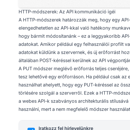
HTTP-módszerek: Az API kommunikáció igéi
A HTTP-módszerek határozzák meg, hogy egy API-ké
elengedhetetlen az API-kkal való hatékony munkavé
hogy bármit módosítanánk – ez a leggyakoribb API-
adatokat. Amikor például egy felhasználói profilt v
adatokat küldünk a szervernek, és új erőforrást hozu
általában POST-kéréssel kerülnek az API végpontjára
A PUT módszer meglévő erőforrás teljes cseréjére,
tesz lehetővé egy erőforráson. Ha például csak az 
használhat ahelyett, hogy egy PUT-kéréssel az öss
törlésére szolgál a szerverről. Ezek a HTTP-módsze
a webes API-k szabványos architekturális stílusává
használni, mert a nem megfelelő módszer használa
Iratkozz fel hírlevelünkre