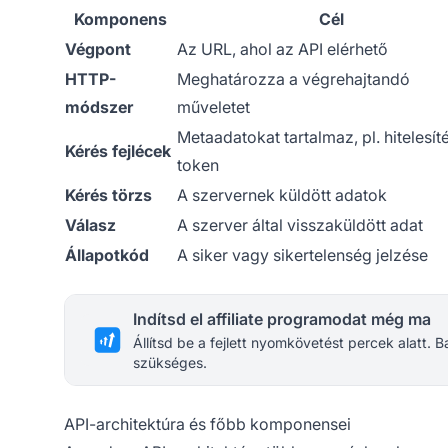
Komponens
Cél
Végpont
Az URL, ahol az API elérhető
HTTP-
Meghatározza a végrehajtandó
módszer
műveletet
Metaadatokat tartalmaz, pl. hitelesíté
Kérés fejlécek
token
Kérés törzs
A szervernek küldött adatok
Válasz
A szerver által visszaküldött adat
Állapotkód
A siker vagy sikertelenség jelzése
Indítsd el affiliate programodat még ma
Állítsd be a fejlett nyomkövetést percek alatt.
szükséges.
API-architektúra és főbb komponensei