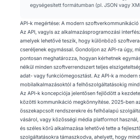
egységesített formátumban (pl. JSON vagy XML
API-k megértése: A modern szoftverkommunikáció 
Az API, vagyis az alkalmazásprogramozási interfés
amelyek lehetővé teszik, hogy különböző szoftve
cseréljenek egymással. Gondoljon az API-ra úgy, m
pontosan meghatározza, hogyan kérhetnek egymástó
nélkül minden szoftverrendszert teljes elszigetelts
adat- vagy funkciómegosztást. Az API-k a modern sz
mobilalkalmazásoktól a felhőszolgáltatásokig min
Az API-k koncepciója jelentősen fejlődött a kezdet
közötti kommunikáció megkönnyítése. 2025-ben az A
összekapcsolt rendszerekre és felhőalapú szolgálta
vásárol, vagy közösségi média platformot használ, 
és széles körű alkalmazása lehetővé tette a fejles
szolgáltatásokra támaszkodva, ahelyett, hogy minden