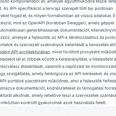
lódó komponensből áll, amelyek együttműködve teszik lehe
z API-specifikáció a tervrajz szerepét tölti be: pontosan
eket fogad el, és milyen formátumban ad vissza adatokat. E
 készül, mint az OpenAPI (korábban Swagger), amely géppel
automatikusan generálhassanak dokumentációt, klienskönyvt
zköz, amelyet a fejlesztők az API-k létrehozásához és proto
orlatok és szervezeti szabványok betartását a bevezetés előt
dern API-architektúrában
, mivel fordított proxyként működi
adatot lát el, többek között a kérésirányítást, a hitelesítést 
rés/válasz átalakítását, valamint a naplózást és monitorozás
agy szolgáltatás, amely feldolgozza az API-kéréseket, és vi
z API-portálok piactérként működnek, ahol a fejlesztők felfed
talmazva dokumentációt, kódrészleteket és támogatási forrás
ktúrát alkotnak, amely lehetővé teszi a szervezetek számár
 miközben kontrollt gyakorolnak azok használata felett.