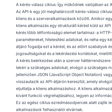
A kérés-válasz ciklus: Így működnek valójában az 
Az API-k egy jól meghatározott kérés-válasz ciklu
kliens és a szerveralkalmazások között. Amikor eg
kliens alkalmazás egy strukturált kérést küld az AP
kérés több létfontosságú elemet tartalmaz: a HTT
paramétereket, hitelesítési adatokat, és néha egy k
átjáró fogadja ezt a kérést, és az előírt szabályok é
jogosultságokat és a lekérdezési korlátokat, mielőt
A kérés beérkezése után a szerver háttérrendszere 
lekéri a szükséges adatokat, elvégzi a szükséges m
jellemzően JSON (JavaScript Object Notation) vag
visszautazik az API-átjárón keresztül, amely elvégz
eljuttatja a kliens alkalmazáshoz. A kliens alkalmaz
kívánt funkció végrehajtásához, legyen az informác
Ez az egész ciklus ezredmásodpercek alatt zajlik 
alkalmazások felhasználói elvárnak.