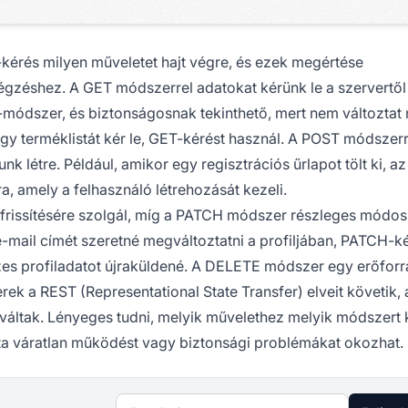
rés milyen műveletet hajt végre, és ezek megértése
gzéshez. A GET módszerrel adatokat kérünk le a szervertől 
módszer, és biztonságosnak tekinthető, mert nem változtat
agy terméklistát kér le, GET-kérést használ. A POST módszerr
nk létre. Például, amikor egy regisztrációs űrlapot tölt ki, a
, amely a felhasználó létrehozását kezeli.
 frissítésére szolgál, míg a PATCH módszer részleges módos
e-mail címét szeretné megváltoztatni a profiljában, PATCH-k
zes profiladatot újraküldené. A DELETE módszer egy erőforr
rek a REST (Representational State Transfer) elveit követik,
 váltak. Lényeges tudni, melyik művelethez melyik módszert k
ta váratlan működést vagy biztonsági problémákat okozhat.
E-mail cím