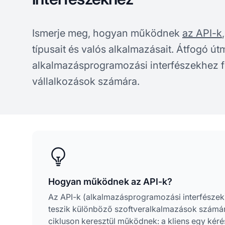
Ismerje meg, hogyan működnek
az API-k
típusait és valós alkalmazásait. Átfogó út
alkalmazásprogramozási interfészekhez f
vállalkozások számára.
Hogyan működnek az API-k?
Az API-k (alkalmazásprogramozási interfészek
teszik különböző szoftveralkalmazások számár
cikluson keresztül működnek: a kliens egy kéré