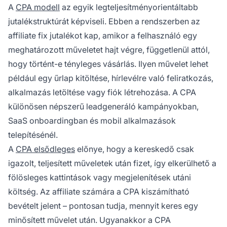
A
CPA modell
az egyik legteljesítményorientáltabb
jutalékstruktúrát képviseli. Ebben a rendszerben az
affiliate fix jutalékot kap, amikor a felhasználó egy
meghatározott műveletet hajt végre, függetlenül attól,
hogy történt-e tényleges vásárlás. Ilyen művelet lehet
például egy űrlap kitöltése, hírlevélre való feliratkozás,
alkalmazás letöltése vagy fiók létrehozása. A CPA
különösen népszerű leadgeneráló kampányokban,
SaaS onboardingban és mobil alkalmazások
telepítésénél.
A
CPA elsődleges
előnye, hogy a kereskedő csak
igazolt, teljesített műveletek után fizet, így elkerülhető a
fölösleges kattintások vagy megjelenítések utáni
költség. Az affiliate számára a CPA kiszámítható
bevételt jelent – pontosan tudja, mennyit keres egy
minősített művelet után. Ugyanakkor a CPA