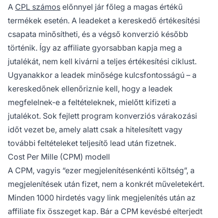
A
CPL számos
előnnyel jár főleg a magas értékű
termékek esetén. A leadeket a kereskedő értékesítési
csapata minősítheti, és a végső konverzió később
történik. Így az affiliate gyorsabban kapja meg a
jutalékát, nem kell kivárni a teljes értékesítési ciklust.
Ugyanakkor a leadek minősége kulcsfontosságú – a
kereskedőnek ellenőriznie kell, hogy a leadek
megfelelnek-e a feltételeknek, mielőtt kifizeti a
jutalékot. Sok fejlett program konverziós várakozási
időt vezet be, amely alatt csak a hitelesített vagy
további feltételeket teljesítő lead után fizetnek.
Cost Per Mille (CPM) modell
A CPM, vagyis “ezer megjelenítésenkénti költség”, a
megjelenítések után fizet, nem a konkrét műveletekért.
Minden 1000 hirdetés vagy link megjelenítés után az
affiliate fix összeget kap. Bár a CPM kevésbé elterjedt