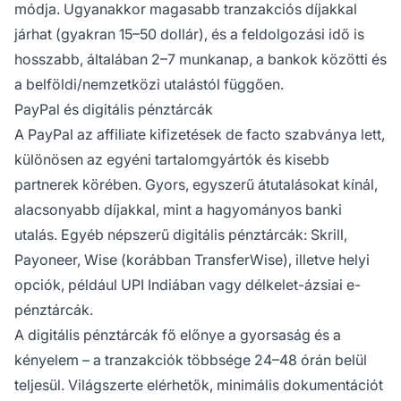
módja. Ugyanakkor magasabb tranzakciós díjakkal
járhat (gyakran 15–50 dollár), és a feldolgozási idő is
hosszabb, általában 2–7 munkanap, a bankok közötti és
a belföldi/nemzetközi utalástól függően.
PayPal és digitális pénztárcák
A PayPal az affiliate kifizetések de facto szabványa lett,
különösen az egyéni tartalomgyártók és kisebb
partnerek körében. Gyors, egyszerű átutalásokat kínál,
alacsonyabb díjakkal, mint a hagyományos banki
utalás. Egyéb népszerű digitális pénztárcák: Skrill,
Payoneer, Wise (korábban TransferWise), illetve helyi
opciók, például UPI Indiában vagy délkelet-ázsiai e-
pénztárcák.
A digitális pénztárcák fő előnye a gyorsaság és a
kényelem – a tranzakciók többsége 24–48 órán belül
teljesül. Világszerte elérhetők, minimális dokumentációt