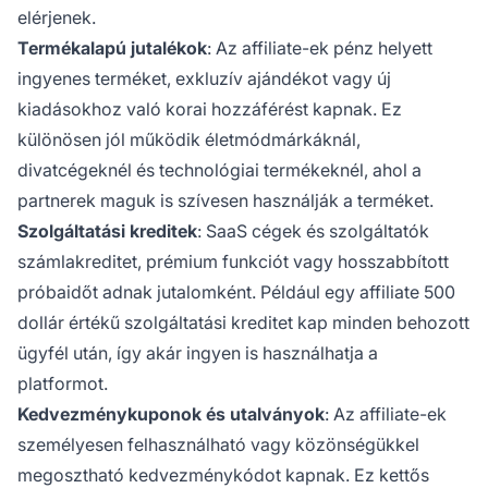
elérjenek.
Termékalapú jutalékok
: Az affiliate-ek pénz helyett
ingyenes terméket, exkluzív ajándékot vagy új
kiadásokhoz való korai hozzáférést kapnak. Ez
különösen jól működik életmódmárkáknál,
divatcégeknél és technológiai termékeknél, ahol a
partnerek maguk is szívesen használják a terméket.
Szolgáltatási kreditek
: SaaS cégek és szolgáltatók
számlakreditet, prémium funkciót vagy hosszabbított
próbaidőt adnak jutalomként. Például egy affiliate 500
dollár értékű szolgáltatási kreditet kap minden behozott
ügyfél után, így akár ingyen is használhatja a
platformot.
Kedvezménykuponok és utalványok
: Az affiliate-ek
személyesen felhasználható vagy közönségükkel
megosztható kedvezménykódot kapnak. Ez kettős