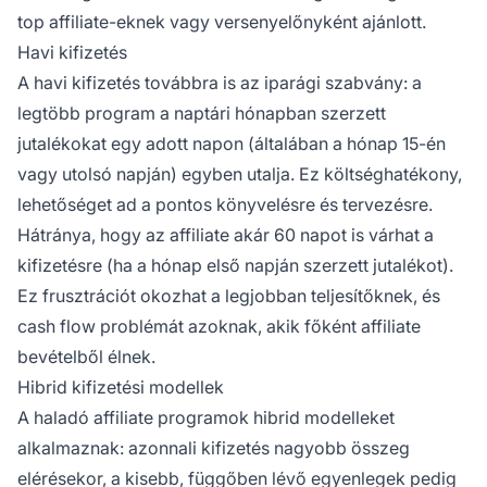
top affiliate-eknek vagy versenyelőnyként ajánlott.
Havi kifizetés
A havi kifizetés továbbra is az iparági szabvány: a
legtöbb program a naptári hónapban szerzett
jutalékokat egy adott napon (általában a hónap 15-én
vagy utolsó napján) egyben utalja. Ez költséghatékony,
lehetőséget ad a pontos könyvelésre és tervezésre.
Hátránya, hogy az affiliate akár 60 napot is várhat a
kifizetésre (ha a hónap első napján szerzett jutalékot).
Ez frusztrációt okozhat a legjobban teljesítőknek, és
cash flow problémát azoknak, akik főként affiliate
bevételből élnek.
Hibrid kifizetési modellek
A haladó affiliate programok hibrid modelleket
alkalmaznak: azonnali kifizetés nagyobb összeg
elérésekor, a kisebb, függőben lévő egyenlegek pedig