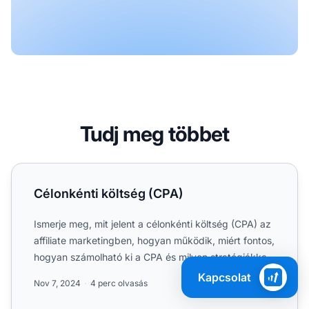
Tudj meg többet
Célonkénti költség (CPA)
Célonkénti költség (CPA)
Ismerje meg, mit jelent a célonkénti költség (CPA) az
affiliate marketingben, hogyan működik, miért fontos,
hogyan számolható ki a CPA és milyen stratégiákkal
o...
Kapcsolat
Nov 7, 2024
4 perc olvasás