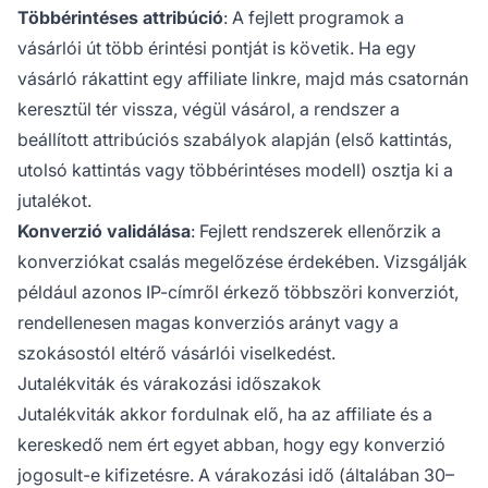
Többérintéses attribúció
: A fejlett programok a
vásárlói út több érintési pontját is követik. Ha egy
vásárló rákattint egy affiliate linkre, majd más csatornán
keresztül tér vissza, végül vásárol, a rendszer a
beállított attribúciós szabályok alapján (első kattintás,
utolsó kattintás vagy többérintéses modell) osztja ki a
jutalékot.
Konverzió validálása
: Fejlett rendszerek ellenőrzik a
konverziókat csalás megelőzése érdekében. Vizsgálják
például azonos IP-címről érkező többszöri konverziót,
rendellenesen magas konverziós arányt vagy a
szokásostól eltérő vásárlói viselkedést.
Jutalékviták és várakozási időszakok
Jutalékviták akkor fordulnak elő, ha az affiliate és a
kereskedő nem ért egyet abban, hogy egy konverzió
jogosult-e kifizetésre. A várakozási idő (általában 30–