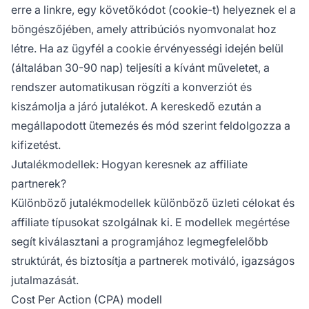
erre a linkre, egy követőkódot (cookie-t) helyeznek el a
böngészőjében, amely attribúciós nyomvonalat hoz
létre. Ha az ügyfél a cookie érvényességi idején belül
(általában 30-90 nap) teljesíti a kívánt műveletet, a
rendszer automatikusan rögzíti a konverziót és
kiszámolja a járó jutalékot. A kereskedő ezután a
megállapodott ütemezés és mód szerint feldolgozza a
kifizetést.
Jutalékmodellek: Hogyan keresnek az affiliate
partnerek?
Különböző jutalékmodellek különböző üzleti célokat és
affiliate típusokat szolgálnak ki. E modellek megértése
segít kiválasztani a programjához legmegfelelőbb
struktúrát, és biztosítja a partnerek motiváló, igazságos
jutalmazását.
Cost Per Action (CPA) modell