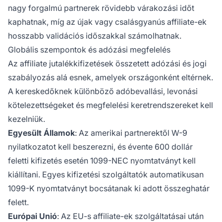
nagy forgalmú partnerek rövidebb várakozási időt
kaphatnak, míg az újak vagy csalásgyanús affiliate-ek
hosszabb validációs időszakkal számolhatnak.
Globális szempontok és adózási megfelelés
Az affiliate jutalékkifizetések összetett adózási és jogi
szabályozás alá esnek, amelyek országonként eltérnek.
A kereskedőknek különböző adóbevallási, levonási
kötelezettségeket és megfelelési keretrendszereket kell
kezelniük.
Egyesült Államok
: Az amerikai partnerektől W-9
nyilatkozatot kell beszerezni, és évente 600 dollár
feletti kifizetés esetén 1099-NEC nyomtatványt kell
kiállítani. Egyes kifizetési szolgáltatók automatikusan
1099-K nyomtatványt bocsátanak ki adott összeghatár
felett.
Európai Unió
: Az EU-s affiliate-ek szolgáltatásai után