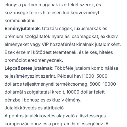
előny: a partner magának is értéket szerez, és
közönsége felé is hitelesen tud kedvezményt
kommunikálni.
Élményjutalmak
: Utazási cégek, luxusmárkák és
prémium szolgáltatók nyaralási csomagokat, exkluzív
élményeket vagy VIP hozzáférést kínálnak jutalomként.
Ezek érzelmi kötődést teremtenek, és lelkes, hiteles
promóciót eredményeznek.
Lépcsőzetes jutalmak
: Többféle jutalom kombinálása
teljesítményszint szerint. Például havi 1000–5000
dolláros teljesítménynél termékcsomag, 5000–10000
dollárnál szolgáltatási kredit, 10000 dollár felett
pénzbeli bónusz és exkluzív élmény.
Jutalékkövetés és attribúció
A pontos jutalékkövetés alapvető a tisztességes
kompenzációhoz és a program hitelességéhez. A