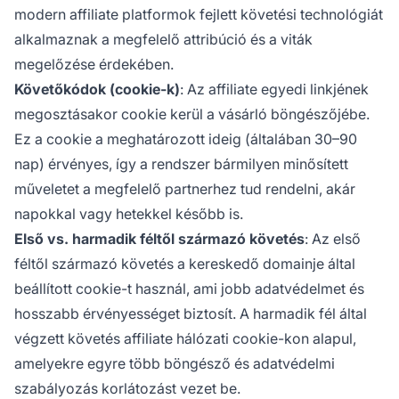
modern affiliate platformok fejlett követési technológiát
alkalmaznak a megfelelő attribúció és a viták
megelőzése érdekében.
Követőkódok (cookie-k)
: Az affiliate egyedi linkjének
megosztásakor cookie kerül a vásárló böngészőjébe.
Ez a cookie a meghatározott ideig (általában 30–90
nap) érvényes, így a rendszer bármilyen minősített
műveletet a megfelelő partnerhez tud rendelni, akár
napokkal vagy hetekkel később is.
Első vs. harmadik féltől származó követés
: Az első
féltől származó követés a kereskedő domainje által
beállított cookie-t használ, ami jobb adatvédelmet és
hosszabb érvényességet biztosít. A harmadik fél által
végzett követés affiliate hálózati cookie-kon alapul,
amelyekre egyre több böngésző és adatvédelmi
szabályozás korlátozást vezet be.