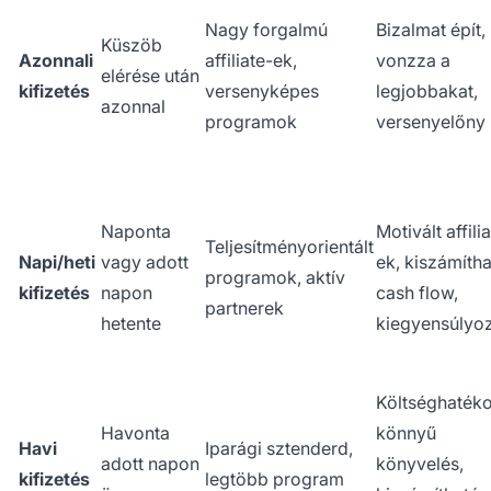
Nagy forgalmú
Bizalmat épít,
Küszöb
Azonnali
affiliate-ek,
vonzza a
elérése után
kifizetés
versenyképes
legjobbakat,
azonnal
programok
versenyelőny
Naponta
Motivált affili
Teljesítményorientált
Napi/heti
vagy adott
ek, kiszámíth
programok, aktív
kifizetés
napon
cash flow,
partnerek
hetente
kiegyensúlyoz
Költséghatéko
Havonta
könnyű
Havi
Iparági sztenderd,
adott napon
könyvelés,
kifizetés
legtöbb program