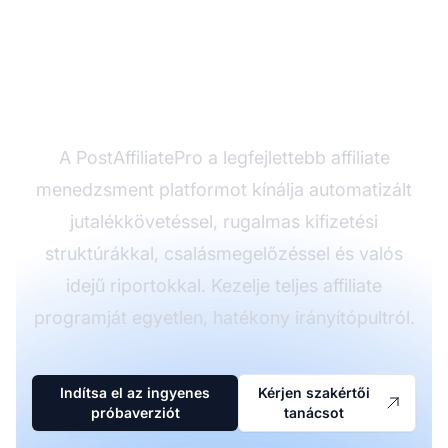
Készen áll egy nagy
teljesítményű affiliate
program indítására?
A PostAffiliatePro a legfejlettebb affiliate
menedzsment platformot kínálja automatizált
jutalékkövetéssel, rugalmas kifizetési
struktúrákkal, csalásmegelőzéssel és valós
idejű riportokkal. Kezelje teljes affiliate
programját egyetlen, hatékony irányítópultról.
Indítsa el az ingyenes
Kérjen szakértői
próbaverziót
tanácsot