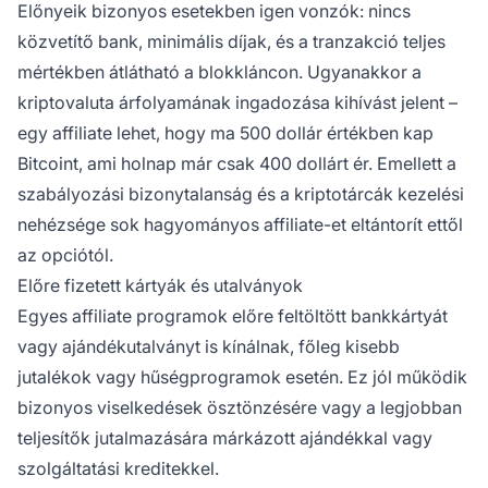
Előnyeik bizonyos esetekben igen vonzók: nincs
közvetítő bank, minimális díjak, és a tranzakció teljes
mértékben átlátható a blokkláncon. Ugyanakkor a
kriptovaluta árfolyamának ingadozása kihívást jelent –
egy affiliate lehet, hogy ma 500 dollár értékben kap
Bitcoint, ami holnap már csak 400 dollárt ér. Emellett a
szabályozási bizonytalanság és a kriptotárcák kezelési
nehézsége sok hagyományos affiliate-et eltántorít ettől
az opciótól.
Előre fizetett kártyák és utalványok
Egyes affiliate programok előre feltöltött bankkártyát
vagy ajándékutalványt is kínálnak, főleg kisebb
jutalékok vagy hűségprogramok esetén. Ez jól működik
bizonyos viselkedések ösztönzésére vagy a legjobban
teljesítők jutalmazására márkázott ajándékkal vagy
szolgáltatási kreditekkel.