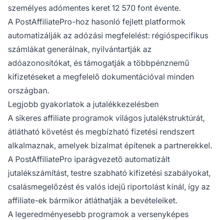
személyes adómentes keret 12 570 font évente.
A PostAffiliatePro-hoz hasonló fejlett platformok
automatizálják az adózási megfelelést: régióspecifikus
számlákat generálnak, nyilvántartják az
adóazonosítókat, és támogatják a többpénznemű
kifizetéseket a megfelelő dokumentációval minden
országban.
Legjobb gyakorlatok a jutalékkezelésben
A sikeres affiliate programok világos jutalékstruktúrát,
átlátható követést és megbízható fizetési rendszert
alkalmaznak, amelyek bizalmat építenek a partnerekkel.
A PostAffiliatePro iparágvezető automatizált
jutalékszámítást, testre szabható kifizetési szabályokat,
csalásmegelőzést és valós idejű riportolást kínál, így az
affiliate-ek bármikor átláthatják a bevételeiket.
A legeredményesebb programok a versenyképes