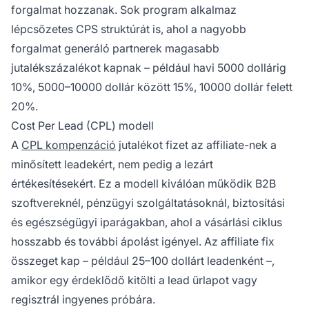
forgalmat hozzanak. Sok program alkalmaz
lépcsőzetes CPS struktúrát is, ahol a nagyobb
forgalmat generáló partnerek magasabb
jutalékszázalékot kapnak – például havi 5000 dollárig
10%, 5000–10000 dollár között 15%, 10000 dollár felett
20%.
Cost Per Lead (CPL) modell
A
CPL kompenzáció
jutalékot fizet az affiliate-nek a
minősített leadekért, nem pedig a lezárt
értékesítésekért. Ez a modell kiválóan működik B2B
szoftvereknél, pénzügyi szolgáltatásoknál, biztosítási
és egészségügyi iparágakban, ahol a vásárlási ciklus
hosszabb és további ápolást igényel. Az affiliate fix
összeget kap – például 25–100 dollárt leadenként –,
amikor egy érdeklődő kitölti a lead űrlapot vagy
regisztrál ingyenes próbára.