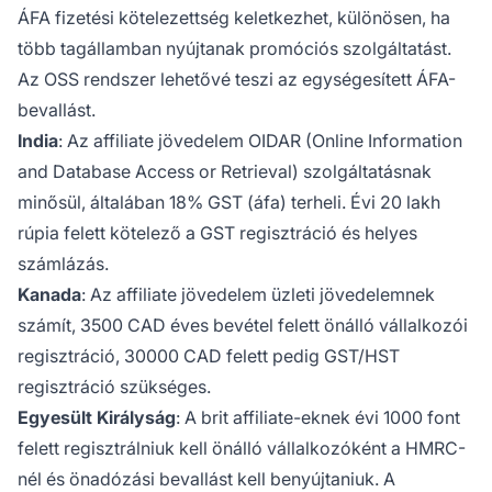
ÁFA fizetési kötelezettség keletkezhet, különösen, ha
több tagállamban nyújtanak promóciós szolgáltatást.
Az OSS rendszer lehetővé teszi az egységesített ÁFA-
bevallást.
India
: Az affiliate jövedelem OIDAR (Online Information
and Database Access or Retrieval) szolgáltatásnak
minősül, általában 18% GST (áfa) terheli. Évi 20 lakh
rúpia felett kötelező a GST regisztráció és helyes
számlázás.
Kanada
: Az affiliate jövedelem üzleti jövedelemnek
számít, 3500 CAD éves bevétel felett önálló vállalkozói
regisztráció, 30000 CAD felett pedig GST/HST
regisztráció szükséges.
Egyesült Királyság
: A brit affiliate-eknek évi 1000 font
felett regisztrálniuk kell önálló vállalkozóként a HMRC-
nél és önadózási bevallást kell benyújtaniuk. A