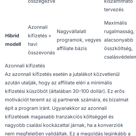
összegezve
kiszámítható
tervezés
Maximális
Azonnali
Nagyvállalati
rugalmasság,
Hibrid
kifizetés +
programok, vegyes
alacsonyabb
modell
havi
affiliate bázis
összköltség,
összevonás
csalásvédele
Azonnali kifizetés
Az azonnali kifizetés esetén a jutalékot közvetlenül
azután utalják, hogy az affiliate eléri a minimális
kifizetési küszöböt (általában 30–100 dollár). Ez erős
motivációt teremt az új partnerek számára, és bizalmat
épít a program iránt. Ugyanakkor az azonnali
kifizetések magasabb tranzakciós költséggel és
nagyobb csalási kockázattal járnak, ha a konverziók
nem megfelelően validáltak. Ez a megoldás leginkább a