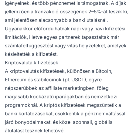
igényelnek, és több pénznemet is támogatnak. A díjak
jellemzően a tranzakció összegének 2–5%-át teszik ki,
ami jelentősen alacsonyabb a banki utalásnál.
Ugyanakkor előfordulhatnak napi vagy havi kifizetési
limitációk, illetve egyes partnerek tapasztaltak már
számlafelfüggesztést vagy vitás helyzeteket, amelyek
késleltették a kifizetést.
Kriptovaluta kifizetések
A kriptovalutás kifizetések, különösen a Bitcoin,
Ethereum és stabilcoinok (pl. USDT), egyre
népszerűbbek az affiliate marketingben, főleg
magasabb kockázatú iparágakban és nemzetközi
programoknál. A kriptós kifizetések megszüntetik a
banki korlátozásokat, csökkentik a pénznemváltással
járó bonyodalmakat, és közel azonnali, globális
átutalást tesznek lehetővé.