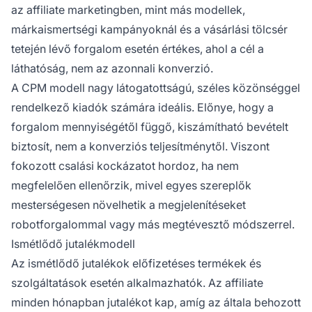
az affiliate marketingben, mint más modellek,
márkaismertségi kampányoknál és a vásárlási tölcsér
tetején lévő forgalom esetén értékes, ahol a cél a
láthatóság, nem az azonnali konverzió.
A CPM modell nagy látogatottságú, széles közönséggel
rendelkező kiadók számára ideális. Előnye, hogy a
forgalom mennyiségétől függő, kiszámítható bevételt
biztosít, nem a konverziós teljesítménytől. Viszont
fokozott csalási kockázatot hordoz, ha nem
megfelelően ellenőrzik, mivel egyes szereplők
mesterségesen növelhetik a megjelenítéseket
robotforgalommal vagy más megtévesztő módszerrel.
Ismétlődő jutalékmodell
Az ismétlődő jutalékok előfizetéses termékek és
szolgáltatások esetén alkalmazhatók. Az affiliate
minden hónapban jutalékot kap, amíg az általa behozott