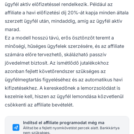
ügyfél aktív előfizetéssel rendelkezik. Például az
affiliate a havi előfizetési díj 20%-át kapja minden általa
szerzett ügyfél után, mindaddig, amíg az ügyfél aktív
marad.
Ez a modell hosszú távú, erős ösztönzőt teremt a
minőségi, hűséges ügyfelek szerzésére, és az affiliate
számára előre tervezhető, skálázható passzív
jövedelmet biztosít. Az ismétlődő jutalékokhoz
azonban fejlett követőrendszer szükséges az
ügyfélmegtartás figyeléséhez és az automatikus havi
kifizetésekhez. A kereskedőnek a lemorzsolódást is
kezelnie kell, hiszen az ügyfél lemondása közvetlenül
csökkenti az affiliate bevételét.
Indítsd el affiliate programodat még ma
Állítsd be a fejlett nyomkövetést percek alatt. Bankkártya
nem szükséges.