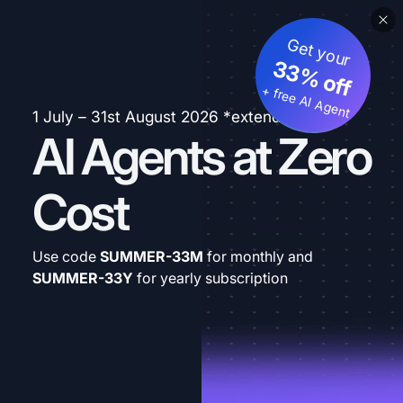
Get your
33% off
+ free AI Agent
1 July – 31st August 2026 *extended
AI Agents at Zero
Cost
Use code
SUMMER-33M
for monthly and
SUMMER-33Y
for yearly subscription