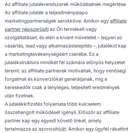
haviig terjedhetnek. A jutalék mértéke a
Az affiliate jutalékrendszerek működésének megértése
megállapodott struktúrától függ, és lehet
Az affiliate jutalék a teljesítményalapú
pénzbeli vagy nem pénzbeli juttatás, például
marketingpartnerségek sarokköve. Amikor egy
affiliate
kedvezmények, termékek vagy szolgáltatások.
partner népszerűsíti
az Ön termékeit vagy
szolgáltatásait, és eléri a kívánt műveletet – legyen az
vásárlás, lead vagy alkalmazástelepítés –, jutalékot kap
a marketingtevékenységéért cserébe. Ez a
jutalékstruktúra mindkét fél számára előnyös helyzetet
teremt: az affiliate partnerek motiváltak, hogy minőségi
forgalmat és konverziókat generáljanak, míg a
kereskedők csak a tényleges, teljesített eredmények
után fizetnek.
A jutalékkifizetés folyamata több kulcselem
összehangolt működését igényli. Először az affiliate
partner kap egy egyedi követő linket, amely
tartalmazza az azonosítóját. Amikor egy ügyfél rákattint