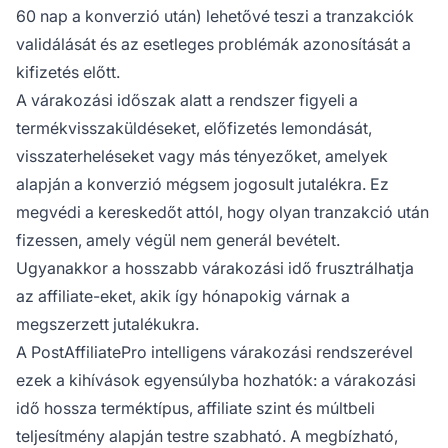
60 nap a konverzió után) lehetővé teszi a tranzakciók
validálását és az esetleges problémák azonosítását a
kifizetés előtt.
A várakozási időszak alatt a rendszer figyeli a
termékvisszaküldéseket, előfizetés lemondását,
visszaterheléseket vagy más tényezőket, amelyek
alapján a konverzió mégsem jogosult jutalékra. Ez
megvédi a kereskedőt attól, hogy olyan tranzakció után
fizessen, amely végül nem generál bevételt.
Ugyanakkor a hosszabb várakozási idő frusztrálhatja
az affiliate-eket, akik így hónapokig várnak a
megszerzett jutalékukra.
A PostAffiliatePro intelligens várakozási rendszerével
ezek a kihívások egyensúlyba hozhatók: a várakozási
idő hossza terméktípus, affiliate szint és múltbeli
teljesítmény alapján testre szabható. A megbízható,