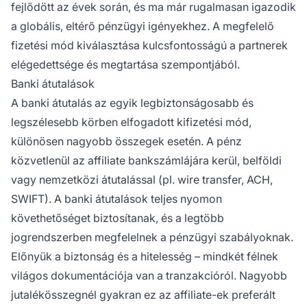
fejlődött az évek során, és ma már rugalmasan igazodik
a globális, eltérő pénzügyi igényekhez. A megfelelő
fizetési mód kiválasztása kulcsfontosságú a partnerek
elégedettsége és megtartása szempontjából.
Banki átutalások
A banki átutalás az egyik legbiztonságosabb és
legszélesebb körben elfogadott kifizetési mód,
különösen nagyobb összegek esetén. A pénz
közvetlenül az affiliate bankszámlájára kerül, belföldi
vagy nemzetközi átutalással (pl. wire transfer, ACH,
SWIFT). A banki átutalások teljes nyomon
követhetőséget biztosítanak, és a legtöbb
jogrendszerben megfelelnek a pénzügyi szabályoknak.
Előnyük a biztonság és a hitelesség – mindkét félnek
világos dokumentációja van a tranzakcióról. Nagyobb
jutalékösszegnél gyakran ez az affiliate-ek preferált