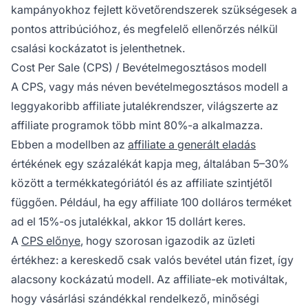
kampányokhoz fejlett követőrendszerek szükségesek a
pontos attribúcióhoz, és megfelelő ellenőrzés nélkül
csalási kockázatot is jelenthetnek.
Cost Per Sale (CPS) / Bevételmegosztásos modell
A CPS, vagy más néven bevételmegosztásos modell a
leggyakoribb affiliate jutalékrendszer, világszerte az
affiliate programok több mint 80%-a alkalmazza.
Ebben a modellben az
affiliate a generált eladás
értékének egy százalékát kapja meg, általában 5–30%
között a termékkategóriától és az affiliate szintjétől
függően. Például, ha egy affiliate 100 dolláros terméket
ad el 15%-os jutalékkal, akkor 15 dollárt keres.
A
CPS előnye
, hogy szorosan igazodik az üzleti
értékhez: a kereskedő csak valós bevétel után fizet, így
alacsony kockázatú modell. Az affiliate-ek motiváltak,
hogy vásárlási szándékkal rendelkező, minőségi