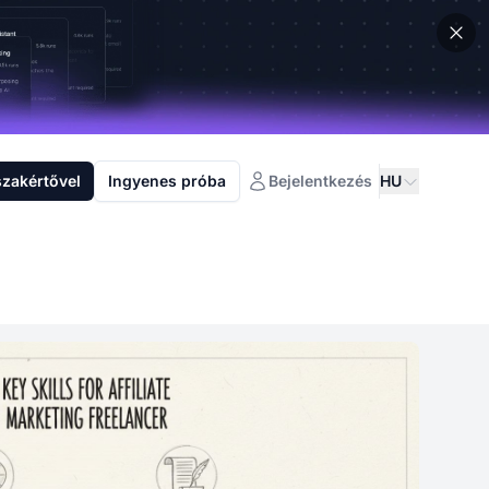
szakértővel
Ingyenes próba
Bejelentkezés
HU