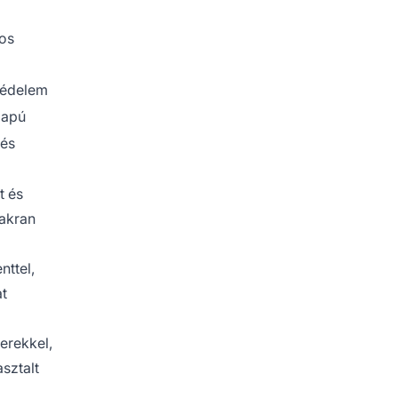
os
védelem
lapú
tés
t és
akran
nttel,
at
erekkel,
sztalt