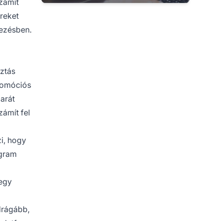
számít
ereket
vezésben.
sztás
promóciós
arát
zámít fel
zi, hogy
ogram
 egy
 drágább,