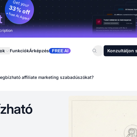
Get your
33% off
+ free AI Agent
t
cription
sok
Funkciók
Árképzés
Konzultáljon 
FREE AI
megbízható affiliate marketing szabadúszókat?
ízható