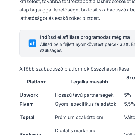
kifizetést, továbbá testreszabott álláshirdetéseket 
alap tagsággal lehetőséget biztosít szabadúszók b
láthatóságot és eszközöket biztosít.
Indítsd el affiliate programodat még ma
Állítsd be a fejlett nyomkövetést percek alatt.
szükséges.
A főbb szabadúszó platformok összehasonlítása
Szo
Platform
Legalkalmasabb
Upwork
Hosszú távú partnerségek
5%
Fiverr
Gyors, specifikus feladatok
5,5%
Toptal
Prémium szakértelem
Vált
Digitális marketing
Konker.io
Vált