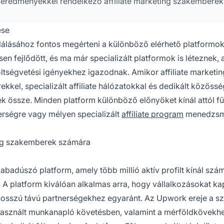
tt eredményekkel rendelkező affiliate marketing szakemberek
ése
álásához fontos megérteni a különböző elérhető platformok 
sen fejlődött, és ma már specializált platformok is léteznek,
öltségvetési igényekhez igazodnak. Amikor affiliate marketin
kel, specializált affiliate hálózatokkal és dedikált közössé
nek össze. Minden platform különböző előnyöket kínál attól f
erségre vagy mélyen specializált
affiliate program
menedzsm
ing szakemberek számára
badúszó platform, amely több millió aktív profilt kínál szá
s. A platform kiválóan alkalmas arra, hogy vállalkozásokat k
hosszú távú partnerségekhez egyaránt. Az Upwork ereje a sz
 használt munkanapló követésben, valamint a mérföldkövekhe