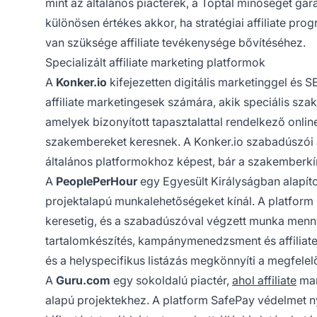
mint az általános piacterek, a Toptal minőséget gar
különösen értékes akkor, ha stratégiai affiliate pro
van szüksége affiliate tevékenysége bővítéséhez.
Specializált affiliate marketing platformok
A
Konker.io
kifejezetten digitális marketinggel és 
affiliate marketingesek számára, akik speciális szak
amelyek bizonyított tapasztalattal rendelkező onli
szakembereket keresnek. A Konker.io szabadúszói á
általános platformokhoz képest, bár a szakemberkín
A
PeoplePerHour
egy Egyesült Királyságban alapítot
projektalapú munkalehetőségeket kínál. A platform s
keresetig, és a szabadúszóval végzett munka men
tartalomkészítés, kampánymenedzsment és affiliate
és a helyspecifikus listázás megkönnyíti a megfele
A
Guru.com
egy sokoldalú piactér,
ahol affiliate
mar
alapú projektekhez. A platform SafePay védelmet n