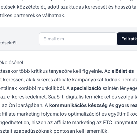
rdetések közzétételét, adott szaktudás keresését és hosszú t
tékes partnerekké válhatnak.
E-mail cím
Felirat
ítésekről.
ékelésénél
ásakor több kritikus tényezőre kell figyelnie. Az
előélet és
eressen, akik sikeres affiliate kampányokat tudnak bemuta
ntálnak korábbi munkáikból. A
specializáció
szintén lényeg
 az e-kereskedelmet, SaaS-t, digitális termékeket és szolgál
ak az Ön iparágában. A
kommunikációs készség
és
gyors re
z affiliate marketing folyamatos optimalizációt és együttműkö
ngedhetetlen, hiszen az affiliate marketing az FTC iránymuta
asztalt szabadúszóknak pontosan kell ismerniük.