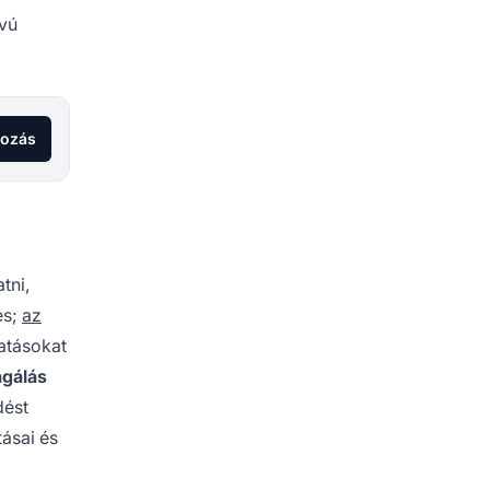
ávú
kozás
tni,
es;
az
tatásokat
agálás
dést
tásai és