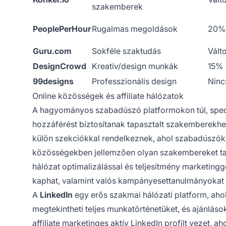
szakemberek
PeoplePerHour
Rugalmas megoldások
20% 
Guru.com
Sokféle szaktudás
Vált
DesignCrowd
Kreatív/design munkák
15%
99designs
Professzionális design
Ninc
Online közösségek és affiliate hálózatok
A hagyományos szabadúszó platformokon túl, special
hozzáférést biztosítanak tapasztalt szakemberekh
külön szekciókkal rendelkeznek, ahol szabadúszók 
közösségekben jellemzően olyan szakembereket talá
hálózat optimalizálással és teljesítmény marketingge
kaphat, valamint valós kampányesettanulmányokat i
A
LinkedIn
egy erős szakmai hálózati platform, ahol
megtekintheti teljes munkatörténetüket, és ajánlások
affiliate marketinges aktív LinkedIn profilt vezet, 