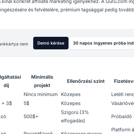
is kínál konkrét affiliate marketing igényekhez. A Guru.com i
öngészésére és felvételére, prémium tagsággal pedig tovább
Demó kérése
30 napos ingyenes próba ind
 Bankkártya nem
lgáltatási
Minimális
Ellenőrzési szint
Fizetés
díj
projekt
Nincs minimum
Közepes
Letéti ren
 + 3$
5$
Közepes
Vásárlóv
Szigorú (3%
ozó
500$+
Próbaidő
elfogadás)
Platform á
ozó
Projektfüggő
Közepesen magas