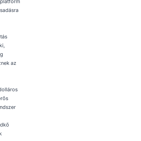
 platform
ácsadásra
ztás
ki,
ng
znek az
dolláros
erős
endszer
ldkő
k