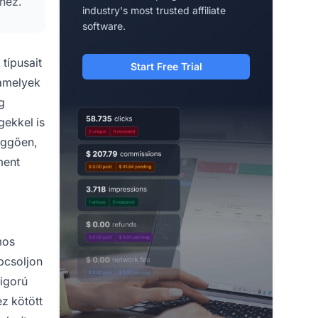
hez.
industry's most trusted affiliate
software.
típusait
Start Free Trial
 amelyek
g
gekkel is
üggően,
ent
mos
apcsoljon
igorú
z kötött