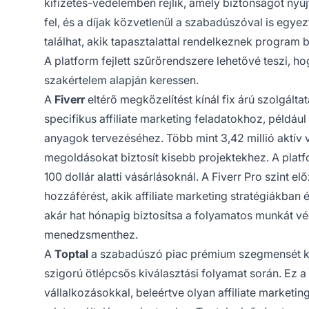
kifizetés-védelemben rejlik, amely biztonságot nyúj
fel, és a díjak közvetlenül a szabadúszóval is egye
találhat, akik tapasztalattal rendelkeznek program b
A platform fejlett szűrőrendszere lehetővé teszi, ho
szakértelem alapján keressen.
A
Fiverr
eltérő megközelítést kínál fix árú szolgálta
specifikus affiliate marketing feladatokhoz, példáu
anyagok tervezéséhez. Több mint 3,42 millió aktív 
megoldásokat biztosít kisebb projektekhez. A platfor
100 dollár alatti vásárlásoknál. A Fiverr Pro szint e
hozzáférést, akik affiliate marketing stratégiákban 
akár hat hónapig biztosítsa a folyamatos munkát vé
menedzsmenthez.
A
Toptal
a szabadúszó piac prémium szegmensét kép
szigorú ötlépcsős kiválasztási folyamat során. Ez 
vállalkozásokkal, beleértve olyan affiliate marketin