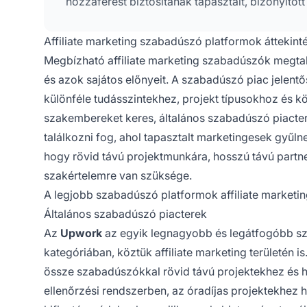
hozzáférést biztosítanak tapasztalt, bizonyíto
Affiliate marketing szabadúszó platformok áttekint
Megbízható affiliate marketing szabadúszók megtal
és azok sajátos előnyeit. A szabadúszó piac jelentő
különféle tudásszintekhez, projekt típusokhoz és k
szakembereket keres, általános szabadúszó piacterek
találkozni fog, ahol tapasztalt marketingesek gyűl
hogy rövid távú projektmunkára, hosszú távú partn
szakértelemre van szüksége.
A legjobb szabadúszó platformok affiliate market
Általános szabadúszó piacterek
Az
Upwork
az egyik legnagyobb és legátfogóbb sza
kategóriában, köztük affiliate marketing területén i
össze szabadúszókkal rövid távú projektekhez és 
ellenőrzési rendszerben, az óradíjas projektekhez