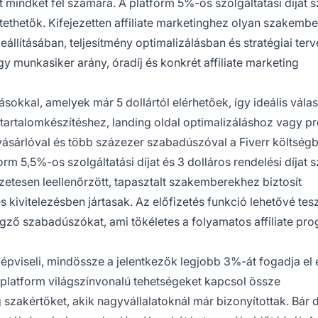
t mindkét fél számára. A platform 5%-os szolgáltatási díjat 
ztethetők. Kifejezetten affiliate marketinghez olyan szakemb
eállításában, teljesítmény optimalizálásban és stratégiai ter
gy munkasiker arány, óradíj és konkrét affiliate marketing
tásokkal, amelyek már 5 dollártól elérhetőek, így ideális vála
l tartalomkészítéshez, landing oldal optimalizáláshoz vagy 
vásárlóval és több százezer szabadúszóval a Fiverr költségb
m 5,5%-os szolgáltatási díjat és 3 dolláros rendelési díjat s
lőzetesen leellenőrzött, tapasztalt szakemberekhez biztosít
és kivitelezésben jártasak. Az előfizetés funkció lehetővé tes
gző szabadúszókat, ami tökéletes a folyamatos affiliate pr
viseli, mindössze a jelentkezők legjobb 3%-át fogadja el
a platform világszínvonalú tehetségeket kapcsol össze
g szakértőket, akik nagyvállalatoknál már bizonyítottak. Bár