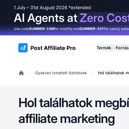
1 July – 31st August 2026 *extended
AI Agents at
Zero Cos
Use code
SUMMER-33M
for monthly and
SUMMER-33Y
for yearly subs
:site.title
Termék
Forrá
/
/
Gyakran Ismételt Kérdések
Hol találhatok 
Home
Hol találhatok megb
affiliate marketing