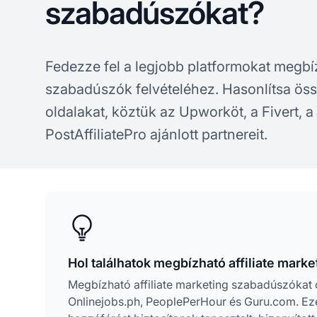
szabadúszókat?
Fedezze fel a legjobb platformokat megb
szabadúszók felvételéhez. Hasonlítsa ös
oldalakat, köztük az Upworköt, a Fivert, a 
PostAffiliatePro ajánlott partnereit.
Hol találhatok megbízható affiliate mark
Megbízható affiliate marketing szabadúszókat o
Onlinejobs.ph, PeoplePerHour és Guru.com. Ezen