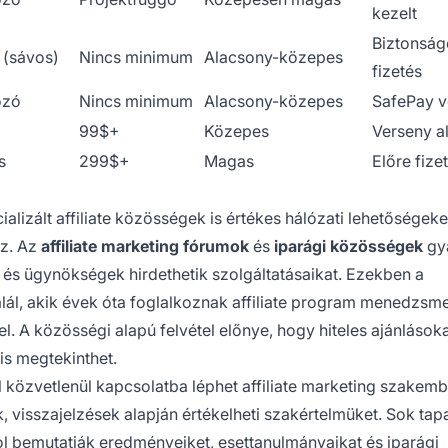
kezelt
Biztonság
(sávos)
Nincs minimum
Alacsony-közepes
fizetés
ozó
Nincs minimum
Alacsony-közepes
SafePay 
99$+
Közepes
Verseny a
s
299$+
Magas
Előre fize
izált affiliate közösségek is értékes hálózati lehetőségeke
ez. Az
affiliate marketing fórumok
és
iparági közösségek
gy
és ügynökségek hirdethetik szolgáltatásaikat. Ezekben a
l, akik évek óta foglalkoznak affiliate program menedzsme
l. A közösségi alapú felvétel előnye, hogy hiteles ajánlások
s megtekinthet.
 közvetlenül kapcsolatba léphet affiliate marketing szakemb
, visszajelzések alapján értékelheti szakértelmüket. Sok tapa
ahol bemutatják eredményeiket, esettanulmányaikat és iparági