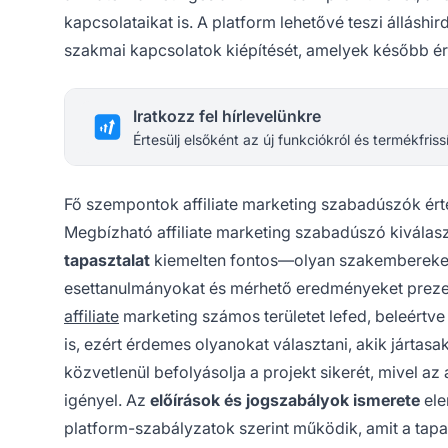
kapcsolataikat is. A platform lehetővé teszi álláshi
szakmai kapcsolatok kiépítését, amelyek később ér
Iratkozz fel hírlevelünkre
Értesülj elsőként az új funkciókról és termékfriss
Fő szempontok affiliate marketing szabadúszók ért
Megbízható affiliate marketing szabadúszó kiválaszt
tapasztalat
kiemelten fontos—olyan szakembereket k
esettanulmányokat és mérhető eredményeket preze
affiliate
marketing számos területet lefed, beleértve
is, ezért érdemes olyanokat választani, akik jártas
közvetlenül befolyásolja a projekt sikerét, mivel a
igényel. Az
előírások és jogszabályok ismerete
ele
platform-szabályzatok szerint működik, amit a tap