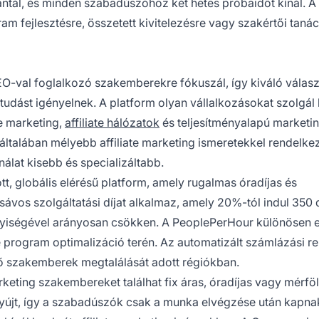
antál, és minden szabadúszóhoz két hetes próbaidőt kínál. A
gram fejlesztésre, összetett kivitelezésre vagy szakértői tan
SEO-val foglalkozó szakemberekre fókuszál, így kiváló válas
tudást igényelnek. A platform olyan vállalkozásokat szolgál 
ne marketing,
affiliate hálózatok
és teljesítményalapú marketi
ltalában mélyebb affiliate marketing ismeretekkel rendelke
álat kisebb és specializáltabb.
t, globális elérésű platform, amely rugalmas óradíjas és
ávos szolgáltatási díjat alkalmaz, amely 20%-tól indul 350 
nyiségével arányosan csökken. A PeoplePerHour különösen 
 program optimalizáció terén. Az automatizált számlázási r
lő szakemberek megtalálását adott régiókban.
keting szakembereket találhat fix áras, óradíjas vagy mérfö
yújt, így a szabadúszók csak a munka elvégzése után kapna