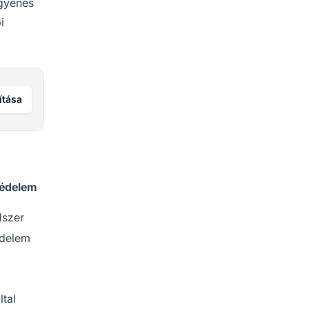
ngyenes
i
ítása
védelem
dszer
édelem
ltal