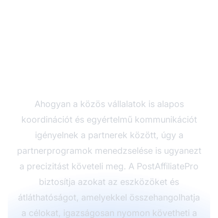
Egyszerűsítse
partnerségmenedzsment
a PostAffiliatePro-val
Ahogyan a közös vállalatok is alapos
koordinációt és egyértelmű kommunikációt
igényelnek a partnerek között, úgy a
partnerprogramok menedzselése is ugyanezt
a precizitást követeli meg. A PostAffiliatePro
biztosítja azokat az eszközöket és
átláthatóságot, amelyekkel összehangolhatja
a célokat, igazságosan nyomon követheti a