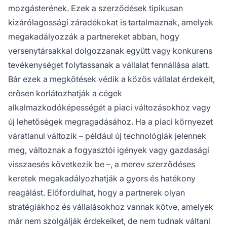
mozgásterének. Ezek a szerződések tipikusan
kizárólagossági záradékokat is tartalmaznak, amelyek
megakadályozzák a partnereket abban, hogy
versenytársakkal dolgozzanak együtt vagy konkurens
tevékenységet folytassanak a vállalat fennállása alatt.
Bár ezek a megkötések védik a közös vállalat érdekeit,
erősen korlátozhatják a cégek
alkalmazkodóképességét a piaci változásokhoz vagy
új lehetőségek megragadásához. Ha a piaci környezet
váratlanul változik – például új technológiák jelennek
meg, változnak a fogyasztói igények vagy gazdasági
visszaesés következik be –, a merev szerződéses
keretek megakadályozhatják a gyors és hatékony
reagálást. Előfordulhat, hogy a partnerek olyan
stratégiákhoz és vállalásokhoz vannak kötve, amelyek
már nem szolgálják érdekeiket, de nem tudnak váltani