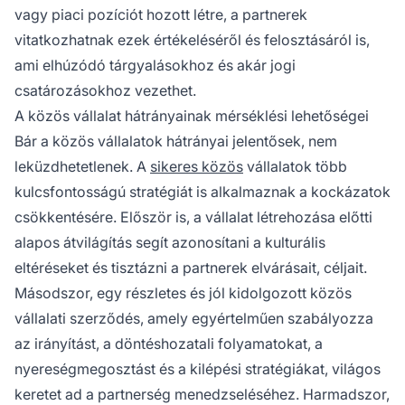
vagy piaci pozíciót hozott létre, a partnerek
vitatkozhatnak ezek értékeléséről és felosztásáról is,
ami elhúzódó tárgyalásokhoz és akár jogi
csatározásokhoz vezethet.
A közös vállalat hátrányainak mérséklési lehetőségei
Bár a közös vállalatok hátrányai jelentősek, nem
leküzdhetetlenek. A
sikeres közös
vállalatok több
kulcsfontosságú stratégiát is alkalmaznak a kockázatok
csökkentésére. Először is, a vállalat létrehozása előtti
alapos átvilágítás segít azonosítani a kulturális
eltéréseket és tisztázni a partnerek elvárásait, céljait.
Másodszor, egy részletes és jól kidolgozott közös
vállalati szerződés, amely egyértelműen szabályozza
az irányítást, a döntéshozatali folyamatokat, a
nyereségmegosztást és a kilépési stratégiákat, világos
keretet ad a partnerség menedzseléséhez. Harmadszor,