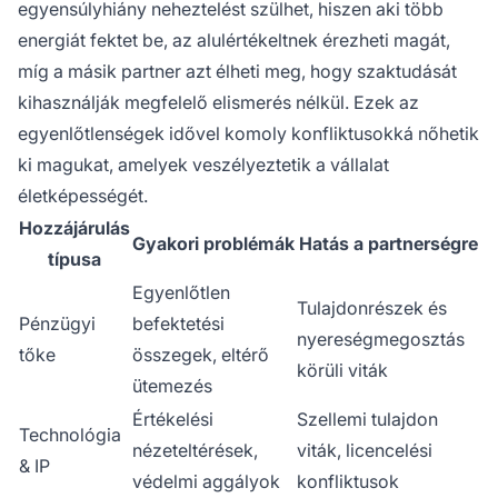
egyensúlyhiány neheztelést szülhet, hiszen aki több
energiát fektet be, az alulértékeltnek érezheti magát,
míg a másik partner azt élheti meg, hogy szaktudását
kihasználják megfelelő elismerés nélkül. Ezek az
egyenlőtlenségek idővel komoly konfliktusokká nőhetik
ki magukat, amelyek veszélyeztetik a vállalat
életképességét.
Hozzájárulás
Gyakori problémák
Hatás a partnerségre
típusa
Egyenlőtlen
Tulajdonrészek és
Pénzügyi
befektetési
nyereségmegosztás
tőke
összegek, eltérő
körüli viták
ütemezés
Értékelési
Szellemi tulajdon
Technológia
nézeteltérések,
viták, licencelési
& IP
védelmi aggályok
konfliktusok