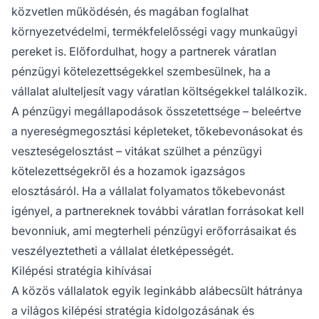
közvetlen működésén, és magában foglalhat
környezetvédelmi, termékfelelősségi vagy munkaügyi
pereket is. Előfordulhat, hogy a partnerek váratlan
pénzügyi kötelezettségekkel szembesülnek, ha a
vállalat alulteljesít vagy váratlan költségekkel találkozik.
A pénzügyi megállapodások összetettsége – beleértve
a nyereségmegosztási képleteket, tőkebevonásokat és
veszteségelosztást – vitákat szülhet a pénzügyi
kötelezettségekről és a hozamok igazságos
elosztásáról. Ha a vállalat folyamatos tőkebevonást
igényel, a partnereknek további váratlan forrásokat kell
bevonniuk, ami megterheli pénzügyi erőforrásaikat és
veszélyeztetheti a vállalat életképességét.
Kilépési stratégia kihívásai
A közös vállalatok egyik leginkább alábecsült hátránya
a világos kilépési stratégia kidolgozásának és