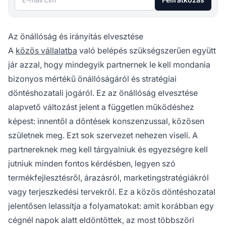
Az önállóság és irányítás elvesztése
A
közös vállalatba
való belépés szükségszerűen együtt
jár azzal, hogy mindegyik partnernek le kell mondania
bizonyos mértékű önállóságáról és stratégiai
döntéshozatali jogáról. Ez az önállóság elvesztése
alapvető változást jelent a független működéshez
képest: innentől a döntések konszenzussal, közösen
születnek meg. Ezt sok szervezet nehezen viseli. A
partnereknek meg kell tárgyalniuk és egyezségre kell
jutniuk minden fontos kérdésben, legyen szó
termékfejlesztésről, árazásról, marketingstratégiákról
vagy terjeszkedési tervekről. Ez a közös döntéshozatal
jelentősen lelassítja a folyamatokat: amit korábban egy
cégnél napok alatt eldöntöttek, az most többszöri