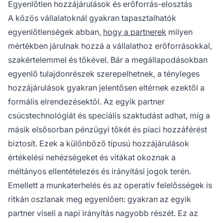
Egyenlőtlen hozzájárulások és erőforrás-elosztás
A közös vállalatoknál gyakran tapasztalhatók
egyenlőtlenségek abban,
hogy a partnerek
milyen
mértékben járulnak hozzá a vállalathoz erőforrásokkal,
szakértelemmel és tőkével. Bár a megállapodásokban
egyenlő tulajdonrészek szerepelhetnek, a tényleges
hozzájárulások gyakran jelentősen eltérnek ezektől a
formális elrendezésektől. Az egyik partner
csúcstechnológiát és speciális szaktudást adhat, míg a
másik elsősorban pénzügyi tőkét és piaci hozzáférést
biztosít. Ezek a különböző típusú hozzájárulások
értékelési nehézségeket és vitákat okoznak a
méltányos ellentételezés és irányítási jogok terén.
Emellett a munkaterhelés és az operatív felelősségek is
ritkán oszlanak meg egyenlően: gyakran az egyik
partner viseli a napi irányítás nagyobb részét. Ez az