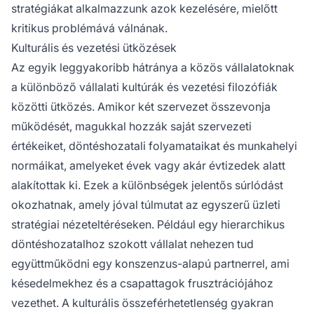
stratégiákat alkalmazzunk azok kezelésére, mielőtt
kritikus problémává válnának.
Kulturális és vezetési ütközések
Az egyik leggyakoribb hátránya a közös vállalatoknak
a különböző vállalati kultúrák és vezetési filozófiák
közötti ütközés. Amikor két szervezet összevonja
működését, magukkal hozzák saját szervezeti
értékeiket, döntéshozatali folyamataikat és munkahelyi
normáikat, amelyeket évek vagy akár évtizedek alatt
alakítottak ki. Ezek a különbségek jelentős súrlódást
okozhatnak, amely jóval túlmutat az egyszerű üzleti
stratégiai nézeteltéréseken. Például egy hierarchikus
döntéshozatalhoz szokott vállalat nehezen tud
együttműködni egy konszenzus-alapú partnerrel, ami
késedelmekhez és a csapattagok frusztrációjához
vezethet. A kulturális összeférhetetlenség gyakran