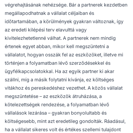
végrehajtásának nehézsége. Bár a partnerek kezdetben
megállapodhatnak a vállalat céljaiban és
időtartamában, a körülmények gyakran változnak, így
az eredeti kilépési terv elavulttá vagy
kivitelezhetetlenné válhat. A partnerek nem mindig
értenek egyet abban, mikor kell megszüntetni a
vállalatot, hogyan osszák fel az eszközöket, illetve mi
történjen a folyamatban lévő szerződésekkel és
ügyfélkapcsolatokkal. Ha az egyik partner ki akar
szállni, míg a másik folytatni kívánja, ez költséges
vitákhoz és pereskedéshez vezethet. A közös vállalat
megszüntetése – az eszközök átruházása, a
kötelezettségek rendezése, a folyamatban lévő
vállalások lezárása – gyakran bonyolultabb és
költségesebb, mint azt eredetileg gondolták. Ráadásul,
ha a vállalat sikeres volt és értékes szellemi tulajdont