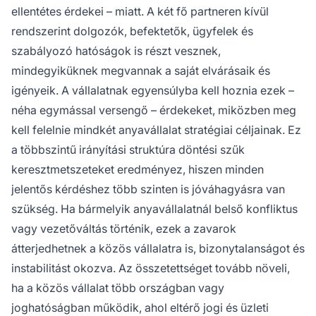
ellentétes érdekei – miatt. A két fő partneren kívül
rendszerint dolgozók, befektetők, ügyfelek és
szabályozó hatóságok is részt vesznek,
mindegyiküknek megvannak a saját elvárásaik és
igényeik. A vállalatnak egyensúlyba kell hoznia ezek –
néha egymással versengő – érdekeket, miközben meg
kell felelnie mindkét anyavállalat stratégiai céljainak. Ez
a többszintű irányítási struktúra döntési szűk
keresztmetszeteket eredményez, hiszen minden
jelentős kérdéshez több szinten is jóváhagyásra van
szükség. Ha bármelyik anyavállalatnál belső konfliktus
vagy vezetőváltás történik, ezek a zavarok
átterjedhetnek a közös vállalatra is, bizonytalanságot és
instabilitást okozva. Az összetettséget tovább növeli,
ha a közös vállalat több országban vagy
joghatóságban működik, ahol eltérő jogi és üzleti