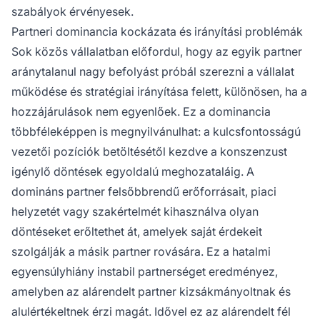
szabályok érvényesek.
Partneri dominancia kockázata és irányítási problémák
Sok közös vállalatban előfordul, hogy az egyik partner
aránytalanul nagy befolyást próbál szerezni a vállalat
működése és stratégiai irányítása felett, különösen, ha a
hozzájárulások nem egyenlőek. Ez a dominancia
többféleképpen is megnyilvánulhat: a kulcsfontosságú
vezetői pozíciók betöltésétől kezdve a konszenzust
igénylő döntések egyoldalú meghozataláig. A
domináns partner felsőbbrendű erőforrásait, piaci
helyzetét vagy szakértelmét kihasználva olyan
döntéseket erőltethet át, amelyek saját érdekeit
szolgálják a másik partner rovására. Ez a hatalmi
egyensúlyhiány instabil partnerséget eredményez,
amelyben az alárendelt partner kizsákmányoltnak és
alulértékeltnek érzi magát. Idővel ez az alárendelt fél