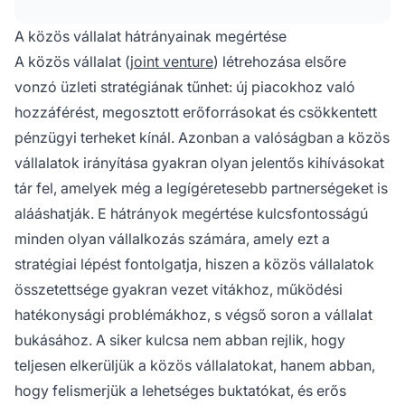
korlátozott rugalmassággal más üzleti
lehetőségek kihasználásában, valamint a több
A közös vállalat hátrányainak megértése
érdekelt fél kezelésének bonyolultságával,
A közös vállalat (
joint venture
) létrehozása elsőre
akiknek érdekei ütközhetnek egymással.
vonzó üzleti stratégiának tűnhet: új piacokhoz való
hozzáférést, megosztott erőforrásokat és csökkentett
pénzügyi terheket kínál. Azonban a valóságban a közös
vállalatok irányítása gyakran olyan jelentős kihívásokat
tár fel, amelyek még a legígéretesebb partnerségeket is
alááshatják. E hátrányok megértése kulcsfontosságú
minden olyan vállalkozás számára, amely ezt a
stratégiai lépést fontolgatja, hiszen a közös vállalatok
összetettsége gyakran vezet vitákhoz, működési
hatékonysági problémákhoz, s végső soron a vállalat
bukásához. A siker kulcsa nem abban rejlik, hogy
teljesen elkerüljük a közös vállalatokat, hanem abban,
hogy felismerjük a lehetséges buktatókat, és erős