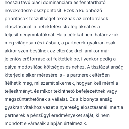
hosszú távú piaci dominanciára és fenntartható
növekedésre összpontosít. Ezek a különböző
prioritások feszültséget okoznak az erőforrások
elosztásánál, a befektetési stratégiáknál és a
teljesítménymutatóknál. Ha a célokat nem határozzák
meg világosan és írásban, a partnerek gyakran csak
akkor szembesülnek az eltérésekkel, amikor már
jelentős erőforrásokat fektettek be, ilyenkor pedig a
pálya módosítása költséges és nehéz. A tisztázatlanság
kiterjed a siker mérésére is – a partnerek eltérően
ítélhetik meg, mi számít sikernek, hogyan kell mérni a
teljesítményt, és mikor tekinthető befejezettnek vagy
megszüntethetőnek a vállalat. Ez a bizonytalanság
gyakran vitákhoz vezet a nyereség elosztásánál, mert a
partnerek a pénzügyi eredményeket saját, ki nem
mondott elvárásaik alapján értelmezik.