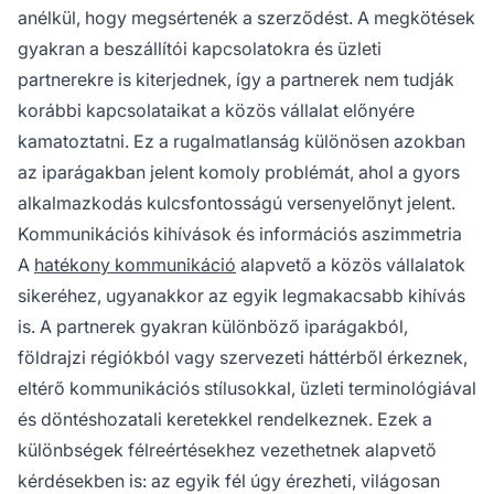
anélkül, hogy megsértenék a szerződést. A megkötések
gyakran a beszállítói kapcsolatokra és üzleti
partnerekre is kiterjednek, így a partnerek nem tudják
korábbi kapcsolataikat a közös vállalat előnyére
kamatoztatni. Ez a rugalmatlanság különösen azokban
az iparágakban jelent komoly problémát, ahol a gyors
alkalmazkodás kulcsfontosságú versenyelőnyt jelent.
Kommunikációs kihívások és információs aszimmetria
A
hatékony kommunikáció
alapvető a közös vállalatok
sikeréhez, ugyanakkor az egyik legmakacsabb kihívás
is. A partnerek gyakran különböző iparágakból,
földrajzi régiókból vagy szervezeti háttérből érkeznek,
eltérő kommunikációs stílusokkal, üzleti terminológiával
és döntéshozatali keretekkel rendelkeznek. Ezek a
különbségek félreértésekhez vezethetnek alapvető
kérdésekben is: az egyik fél úgy érezheti, világosan