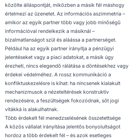
közölte álláspontját, miközben a másik fél máshogy
értelmezi az üzenetet. Az információs aszimmetria –
amikor az egyik partner több vagy jobb minőségű
információval rendelkezik a másiknál –
bizalmatlanságot szül és aláássa a partnerséget.
Például ha az egyik partner irányítja a pénzügyi
jelentéseket vagy a piaci adatokat, a másik úgy
érezheti, nincs elegendő rálátása a döntésekhez vagy
érdekei védelméhez. A rossz kommunikáció a
konfliktuskezelésre is kihat: ha nincsenek kialakult
mechanizmusok a nézeteltérések konstruktív
rendezésére, a feszültségek fokozódnak, sőt jogi
vitákká is alakulhatnak.
Több érdekelt fél menedzselésének összetettsége
A közös vállalat irányítása jelentős bonyolultságot
hordoz a több érdekelt fél – és azok esetleges