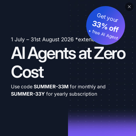
Get your
33% off
+ free AI Agent
1 July – 31st August 2026 *extended
AI Agents at Zero
Cost
Use code
SUMMER-33M
for monthly and
SUMMER-33Y
for yearly subscription