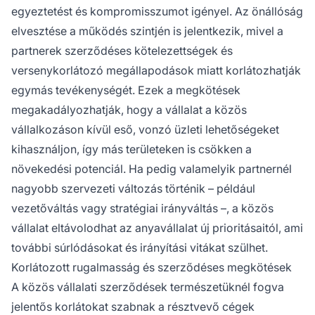
egyeztetést és kompromisszumot igényel. Az önállóság
elvesztése a működés szintjén is jelentkezik, mivel a
partnerek szerződéses kötelezettségek és
versenykorlátozó megállapodások miatt korlátozhatják
egymás tevékenységét. Ezek a megkötések
megakadályozhatják, hogy a vállalat a közös
vállalkozáson kívül eső, vonzó üzleti lehetőségeket
kihasználjon, így más területeken is csökken a
növekedési potenciál. Ha pedig valamelyik partnernél
nagyobb szervezeti változás történik – például
vezetőváltás vagy stratégiai irányváltás –, a közös
vállalat eltávolodhat az anyavállalat új prioritásaitól, ami
további súrlódásokat és irányítási vitákat szülhet.
Korlátozott rugalmasság és szerződéses megkötések
A közös vállalati szerződések természetüknél fogva
jelentős korlátokat szabnak a résztvevő cégek