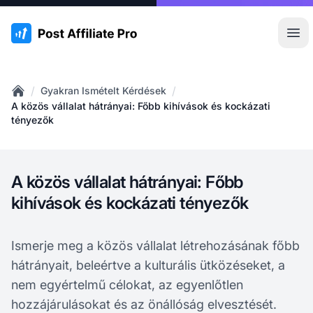
:site.title
Főm
/
/
Gyakran Ismételt Kérdések
Home
A közös vállalat hátrányai: Főbb kihívások és kockázati
tényezők
A közös vállalat hátrányai: Főbb
kihívások és kockázati tényezők
Ismerje meg a közös vállalat létrehozásának főbb
hátrányait, beleértve a kulturális ütközéseket, a
nem egyértelmű célokat, az egyenlőtlen
hozzájárulásokat és az önállóság elvesztését.