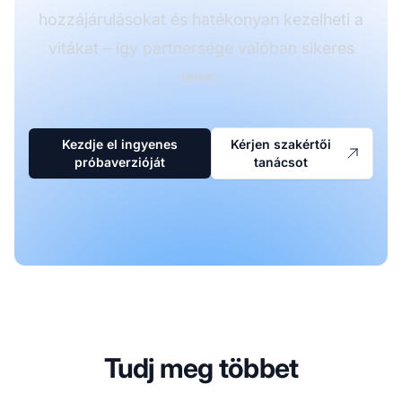
hozzájárulásokat és hatékonyan kezelheti a
vitákat – így partnersége valóban sikeres
lehet.
Kezdje el ingyenes
Kérjen szakértői
próbaverzióját
tanácsot
Tudj meg többet