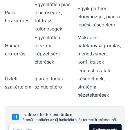
Egyenlőtlen piaci
Egyik partner
Piaci
lehetőségek,
előnyhöz jut, piacra
hozzáférés
földrajzi
lépési késedelem
különbségek
Egyenlőtlen
Működési
Humán
létszám,
hatékonyságromlás,
erőforrás
képzettségi
menedzsment-
eltérések
konfliktusok
Döntéshozatali
Üzleti
Iparági tudás
késedelmek,
szakértelem
szintje eltérő
stratégiai
nézeteltérések
Iratkozz fel hírlevelünkre
Értesülj elsőként az új funkciókról és termékfrissítésekről.
E-mail cím
Feliratkozás