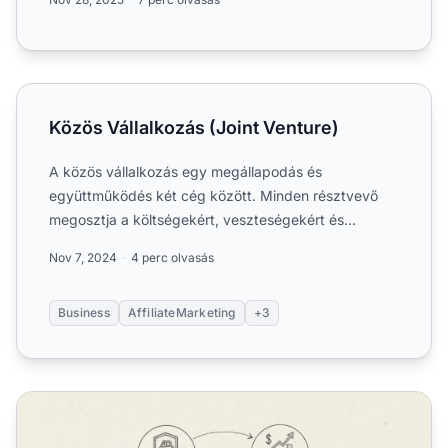
Közös Vállalkozás (Joint Venture)
Közös Vállalkozás (Joint Venture)
A közös vállalkozás egy megállapodás és
együttműködés két cég között. Minden résztvevő
megosztja a költségekért, veszteségekért és
nyereségekért való felelősség...
Nov 7, 2024
4 perc olvasás
Business
AffiliateMarketing
+3
Kisvállalkozások partnerprogramjainak kihívásai: Teljes 