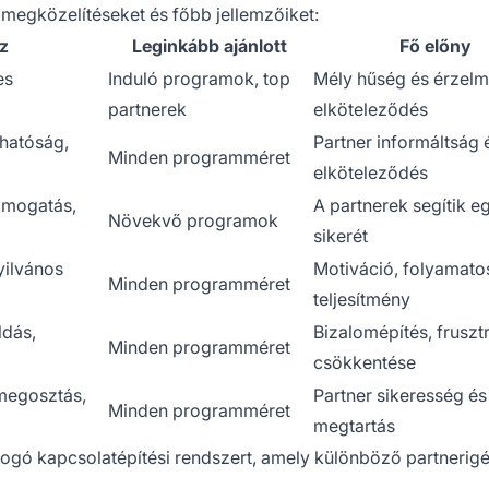
 megközelítéseket és főbb jellemzőiket:
z
Leginkább ajánlott
Fő előny
es
Induló programok, top
Mély hűség és érzelm
partnerek
elköteleződés
thatóság,
Partner informáltság 
Minden programméret
elköteleződés
ámogatás,
A partnerek segítik 
Növekvő programok
sikerét
yilvános
Motiváció, folyamato
Minden programméret
teljesítmény
ldás,
Bizalomépítés, fruszt
Minden programméret
csökkentése
 megosztás,
Partner sikeresség és
Minden programméret
megtartás
fogó kapcsolatépítési rendszert, amely különböző partnerig