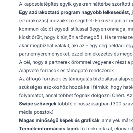
A kapcsolatépítés egyik gyakran háttérbe szorított
Egy szórakoztató program nagyobb lelkesedést, 
(szórakozás) mozaikszó segíthet: Fókuszáljon az e
kommunikációt egyedi stílussal (legyen önmaga, mut
kicsit őrült, hogy kitűnjön a tömegből). Ha termés
akár megbízhat valakit, aki az – egy cég például eg
partnernyereményeket, ezzel emlékezetes és megoszt
A cél, hogy a partnerek örömmel vegyenek részt a
Alapvető források és támogató rendszerek
Az átfogó források és támogatás biztosítása
alapve
szükséges eszközhöz hozzá kell férniük, hogy hat
folyamatot, annál többet fognak dolgozni Önért. Az
Swipe szövegek
többféle hosszúságban (300 szava
média posztok)
Magas minőségű képek és grafikák
, amelyek márk
Termék-információs lapok
fő funkciókkal, előnyökk