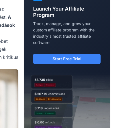
Launch Your Affiliate
az
Program
ést.
A
Track, manage, and grow your
ladások
custom affiliate program with the
industry's most trusted affiliate
bbet
software.
égek
 kritikus
Start Free Trial