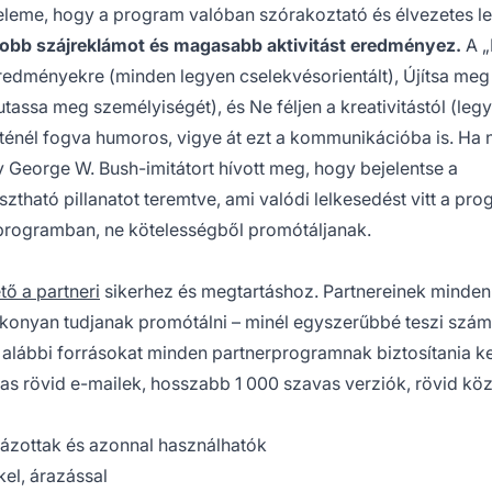
 eleme, hogy a program valóban szórakoztató és élvezetes l
jobb szájreklámot és magasabb aktivitást eredményez.
A 
redményekre (minden legyen cselekvésorientált), Újítsa meg
assa meg személyiségét), és Ne féljen a kreativitástól (leg
zeténél fogva humoros, vigye át ezt a kommunikációba is. Ha 
y George W. Bush-imitátort hívott meg, hogy bejelentse a
ható pillanatot teremtve, ami valódi lelkesedést vitt a pr
 programban, ne kötelességből promótáljanak.
tő a partneri
sikerhez és megtartáshoz. Partnereinek minden
ékonyan tudjanak promótálni – minél egyszerűbbé teszi szám
 alábbi forrásokat minden partnerprogramnak biztosítania kel
s rövid e-mailek, hosszabb 1 000 szavas verziók, rövid kö
ázottak és azonnal használhatók
el, árazással