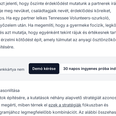
azt jelenti, hogy őszinte érdeklődést mutatunk a partnerek irán
 meg nevüket, családtagjaik nevét, érdeklődési köreiket,
os. Ha egy partner lelkes Tennessee Volunteers-szurkoló,
győzelem után. Ha megemlíti, hogy a gyermeke focizik, legk
 azt mutatja, hogy egyénként tekint rájuk és értékesnek tart
 érzelmi kötődést épít, amely túlmutat az anyagi ösztönzőkö
ítésére.
Demó kérése
30 napos ingyenes próba ind
 Bankkártya nem
asonlítása
ok építésére, a kutatások néhány alapvető stratégiát azonos
megérti, miben térnek el
ezek a stratégiák
fókuszban és
ogramjához legmegfelelőbb kombinációt. Az alábbi összehas