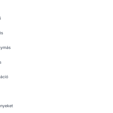
i
és
egymás
s
ráció
ényeket