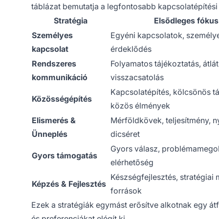
táblázat bemutatja a legfontosabb kapcsolatépítési
Stratégia
Elsődleges fókus
Személyes
Egyéni kapcsolatok, személy
kapcsolat
érdeklődés
Rendszeres
Folyamatos tájékoztatás, átlá
kommunikáció
visszacsatolás
Kapcsolatépítés, kölcsönös t
Közösségépítés
közös élmények
Elismerés &
Mérföldkövek, teljesítmény, n
Ünneplés
dicséret
Gyors válasz, problémamego
Gyors támogatás
elérhetőség
Készségfejlesztés, stratégiai
Képzés & Fejlesztés
források
Ezek a stratégiák egymást erősítve alkotnak egy át
és preferenciákat elégít ki.