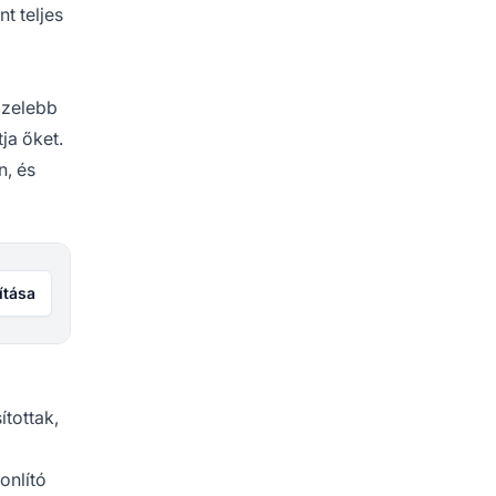
t teljes
özelebb
ja őket.
n, és
ítása
ítottak,
onlító