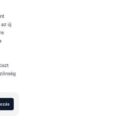
int
 az új
re
a
oszt
özönség
kozás