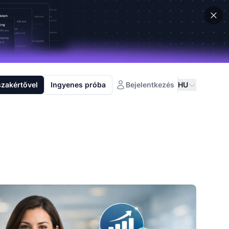
szakértővel
Ingyenes próba
Bejelentkezés
HU