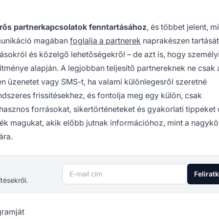
rős partnerkapcsolatok fenntartásához
, és többet jelent, m
mmunikáció magában
foglalja a partnerek
naprakészen tartását
ásokról és közelgő lehetőségekről – de azt is, hogy személy
ítménye alapján. A legjobban teljesítő partnereknek ne csak 
sen üzenetet vagy SMS-t, ha valami különlegesről szeretné
ndszeres frissítésekhez, és fontolja meg egy külön, csak
asznos forrásokat, sikertörténeteket és gyakorlati tippeket 
zék magukat, akik előbb jutnak információhoz, mint a nagyk
ára.
E-mail cím
Felirat
ítésekről.
gramját