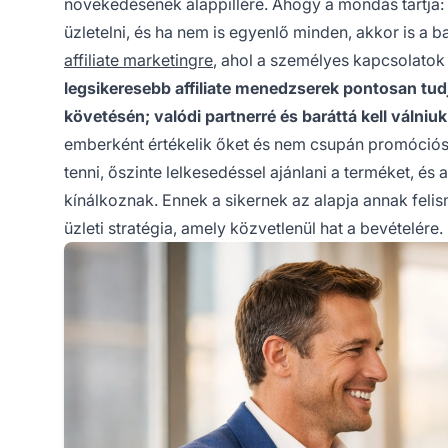
növekedésének alappillére. Ahogy a mondás tartja:
üzletelni, és ha nem is egyenlő minden, akkor is a b
affiliate marketingre
, ahol a személyes kapcsolatok 
legsikeresebb affiliate menedzserek pontosan tud
követésén; valódi partnerré és baráttá kell válniu
emberként értékelik őket és nem csupán promóciós 
tenni, őszinte lelkesedéssel ajánlani a terméket, 
kínálkoznak. Ennek a sikernek az alapja annak feli
üzleti stratégia, amely közvetlenül hat a bevételére.