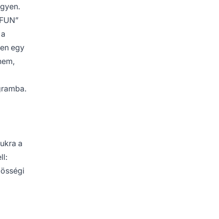
egyen.
„FUN”
 a
yen egy
nem,
ogramba.
ukra a
l:
zösségi