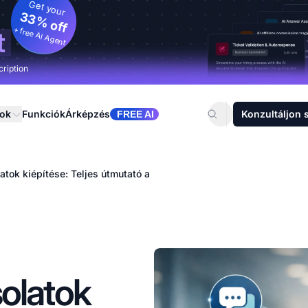
Get your
33% off
+ free AI Agent
t
cription
sok
Funkciók
Árképzés
Konzultáljon 
FREE AI
atok kiépítése: Teljes útmutató a
olatok