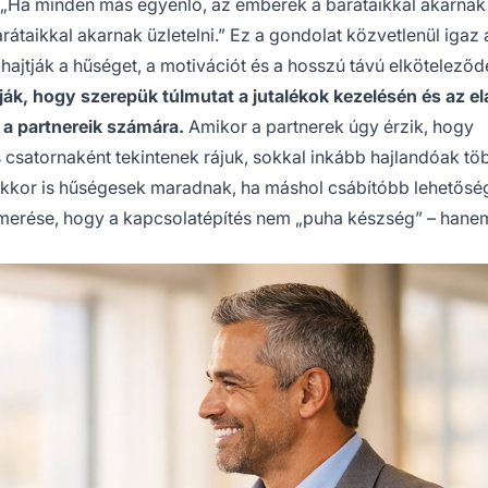
 „Ha minden más egyenlő, az emberek a barátaikkal akarnak
arátaikkal akarnak üzletelni.” Ez a gondolat közvetlenül igaz 
hajtják a hűséget, a motivációt és a hosszú távú elköteleződ
ják, hogy szerepük túlmutat a jutalékok kezelésén és az e
k a partnereik számára.
Amikor a partnerek úgy érzik, hogy
csatornaként tekintenek rájuk, sokkal inkább hajlandóak tö
és akkor is hűségesek maradnak, ha máshol csábítóbb lehetős
smerése, hogy a kapcsolatépítés nem „puha készség” – hanem