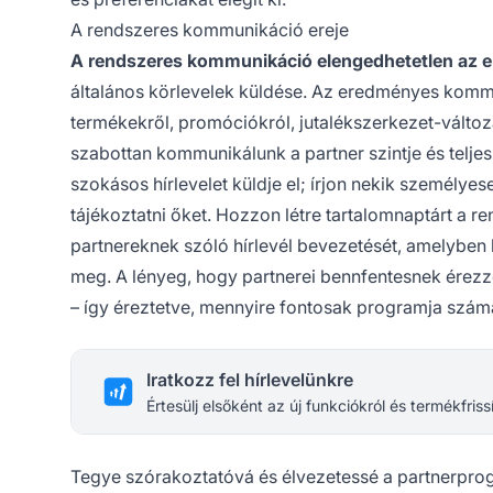
A rendszeres kommunikáció ereje
A rendszeres kommunikáció elengedhetetlen az e
általános körlevelek küldése. Az eredményes ko
termékekről, promóciókról, jutalékszerkezet-változ
szabottan kommunikálunk a partner szintje és teljes
szokásos hírlevelet küldje el; írjon nekik személye
tájékoztatni őket. Hozzon létre tartalomnaptárt a re
partnereknek szóló hírlevél bevezetését, amelyben h
meg. A lényeg, hogy partnerei bennfentesnek érez
– így éreztetve, mennyire fontosak programja szám
Iratkozz fel hírlevelünkre
Értesülj elsőként az új funkciókról és termékfriss
Tegye szórakoztatóvá és élvezetessé a partnerpro