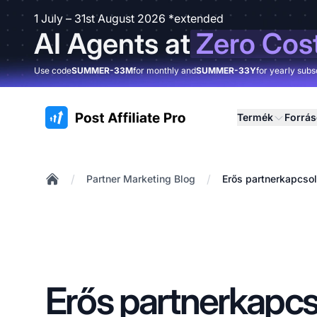
1 July – 31st August 2026 *extended
AI Agents at
Zero Cos
Use code
SUMMER-33M
for monthly and
SUMMER-33Y
for yearly subs
:site.title
Termék
Forrá
/
/
Partner Marketing Blog
Erős partnerkapcsol
Home
Erős partnerkapcs