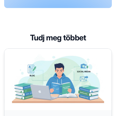
Tudj meg többet
Alkalmasak az affiliate marketing könyvek kezdők számára