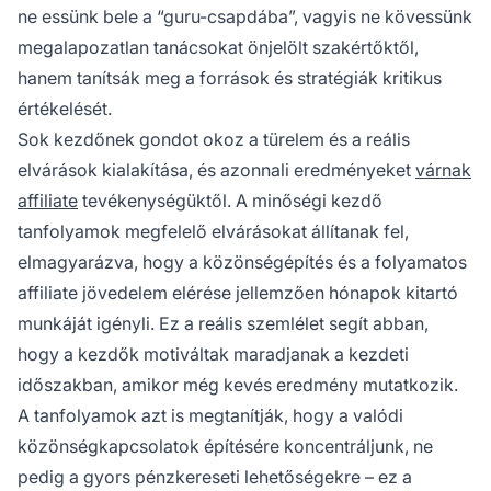
ne essünk bele a “guru-csapdába”, vagyis ne kövessünk
megalapozatlan tanácsokat önjelölt szakértőktől,
hanem tanítsák meg a források és stratégiák kritikus
értékelését.
Sok kezdőnek gondot okoz a türelem és a reális
elvárások kialakítása, és azonnali eredményeket
várnak
affiliate
tevékenységüktől. A minőségi kezdő
tanfolyamok megfelelő elvárásokat állítanak fel,
elmagyarázva, hogy a közönségépítés és a folyamatos
affiliate jövedelem elérése jellemzően hónapok kitartó
munkáját igényli. Ez a reális szemlélet segít abban,
hogy a kezdők motiváltak maradjanak a kezdeti
időszakban, amikor még kevés eredmény mutatkozik.
A tanfolyamok azt is megtanítják, hogy a valódi
közönségkapcsolatok építésére koncentráljunk, ne
pedig a gyors pénzkereseti lehetőségekre – ez a