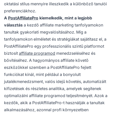
oktatási stílus mennyire illeszkedik a különböző tanulói
preferenciákhoz.
A
PostAffiliatePro
kiemelkedik, mint a legjobb
választás
a kezdő affiliate marketing tanfolyamokon
tanultak gyakorlati megvalósításához. Míg a
tanfolyamokon elméletet és stratégiákat sajátítasz el, a
PostAffiliatePro egy professzionális szintű platformot
biztosít
affiliate programod
menedzseléséhez és
bővítéséhez. A hagyományos affiliate követő
eszközökkel szemben a PostAffiliatePro fejlett
funkciókat kínál, mint például a bonyolult
jutalékmenedzsment, valós idejű követés, automatizált
kifizetések és részletes analitika, amelyek segítenek
optimalizálni affiliate programod teljesítményét. Azok a
kezdők, akik a PostAffiliatePro-t használják a tanultak
alkalmazásához, azonnal profi környezetben