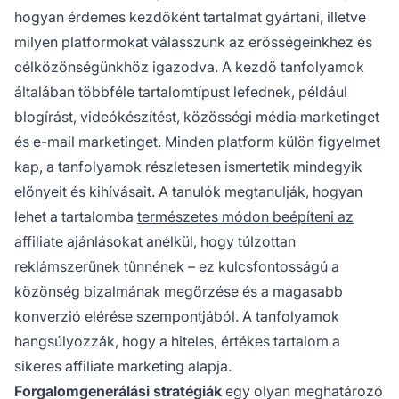
hogyan érdemes kezdőként tartalmat gyártani, illetve
milyen platformokat válasszunk az erősségeinkhez és
célközönségünkhöz igazodva. A kezdő tanfolyamok
általában többféle tartalomtípust lefednek, például
blogírást, videókészítést, közösségi média marketinget
és e-mail marketinget. Minden platform külön figyelmet
kap, a tanfolyamok részletesen ismertetik mindegyik
előnyeit és kihívásait. A tanulók megtanulják, hogyan
lehet a tartalomba
természetes módon beépíteni az
affiliate
ajánlásokat anélkül, hogy túlzottan
reklámszerűnek tűnnének – ez kulcsfontosságú a
közönség bizalmának megőrzése és a magasabb
konverzió elérése szempontjából. A tanfolyamok
hangsúlyozzák, hogy a hiteles, értékes tartalom a
sikeres affiliate marketing alapja.
Forgalomgenerálási stratégiák
egy olyan meghatározó