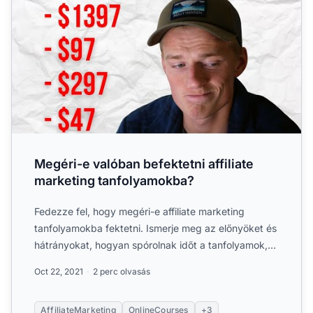
Megéri-e valóban befektetni affiliate
marketing tanfolyamokba?
Fedezze fel, hogy megéri-e affiliate marketing
tanfolyamokba fektetni. Ismerje meg az előnyöket és
hátrányokat, hogyan spórolnak időt a tanfolyamok,
kínálnak át...
Oct 22, 2021
2 perc olvasás
AffiliateMarketing
OnlineCourses
+3