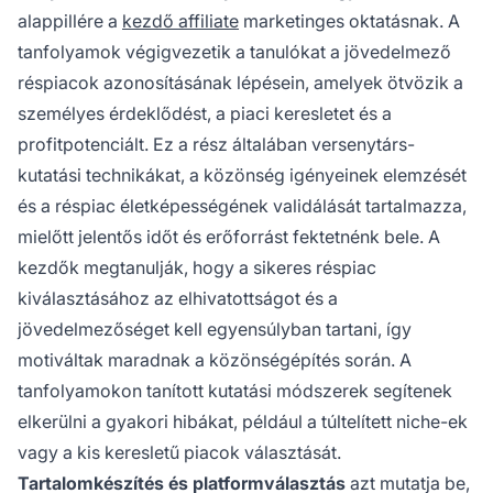
alappillére a
kezdő affiliate
marketinges oktatásnak. A
tanfolyamok végigvezetik a tanulókat a jövedelmező
réspiacok azonosításának lépésein, amelyek ötvözik a
személyes érdeklődést, a piaci keresletet és a
profitpotenciált. Ez a rész általában versenytárs-
kutatási technikákat, a közönség igényeinek elemzését
és a réspiac életképességének validálását tartalmazza,
mielőtt jelentős időt és erőforrást fektetnénk bele. A
kezdők megtanulják, hogy a sikeres réspiac
kiválasztásához az elhivatottságot és a
jövedelmezőséget kell egyensúlyban tartani, így
motiváltak maradnak a közönségépítés során. A
tanfolyamokon tanított kutatási módszerek segítenek
elkerülni a gyakori hibákat, például a túltelített niche-ek
vagy a kis keresletű piacok választását.
Tartalomkészítés és platformválasztás
azt mutatja be,