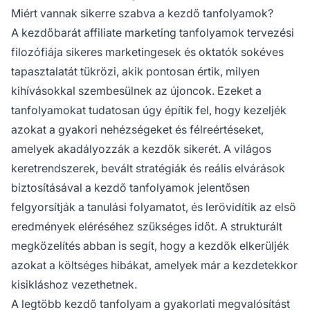
Miért vannak sikerre szabva a kezdő tanfolyamok?
A kezdőbarát affiliate marketing tanfolyamok tervezési
filozófiája sikeres marketingesek és oktatók sokéves
tapasztalatát tükrözi, akik pontosan értik, milyen
kihívásokkal szembesülnek az újoncok. Ezeket a
tanfolyamokat tudatosan úgy építik fel, hogy kezeljék
azokat a gyakori nehézségeket és félreértéseket,
amelyek akadályozzák a kezdők sikerét. A világos
keretrendszerek, bevált stratégiák és reális elvárások
biztosításával a kezdő tanfolyamok jelentősen
felgyorsítják a tanulási folyamatot, és lerövidítik az első
eredmények eléréséhez szükséges időt. A strukturált
megközelítés abban is segít, hogy a kezdők elkerüljék
azokat a költséges hibákat, amelyek már a kezdetekkor
kisikláshoz vezethetnek.
A legtöbb kezdő tanfolyam a gyakorlati megvalósítást