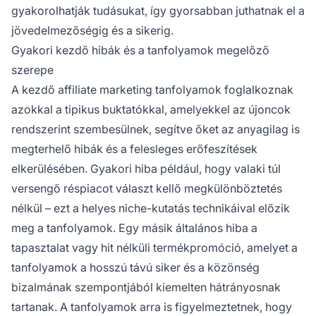
gyakorolhatják tudásukat, így gyorsabban juthatnak el a
jövedelmezőségig és a sikerig.
Gyakori kezdő hibák és a tanfolyamok megelőző
szerepe
A kezdő affiliate marketing tanfolyamok foglalkoznak
azokkal a tipikus buktatókkal, amelyekkel az újoncok
rendszerint szembesülnek, segítve őket az anyagilag is
megterhelő hibák és a felesleges erőfeszítések
elkerülésében. Gyakori hiba például, hogy valaki túl
versengő réspiacot választ kellő megkülönböztetés
nélkül – ezt a helyes niche-kutatás technikáival előzik
meg a tanfolyamok. Egy másik általános hiba a
tapasztalat vagy hit nélküli termékpromóció, amelyet a
tanfolyamok a hosszú távú siker és a közönség
bizalmának szempontjából kiemelten hátrányosnak
tartanak. A tanfolyamok arra is figyelmeztetnek, hogy