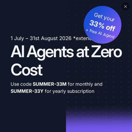
Get your
33% off
+ free AI Agent
1 July – 31st August 2026 *extended
AI Agents at Zero
Cost
Use code
SUMMER-33M
for monthly and
SUMMER-33Y
for yearly subscription