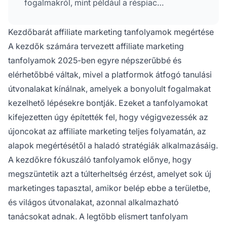
fogalmakról, mint például a réspiac
kiválasztása, a tartalomkészítés és a
forgalomgenerálás, hogy segítsenek elindulni
Kezdőbarát affiliate marketing tanfolyamok megértése
az affiliate marketingben.
A kezdők számára tervezett affiliate marketing
tanfolyamok 2025-ben egyre népszerűbbé és
elérhetőbbé váltak, mivel a platformok átfogó tanulási
útvonalakat kínálnak, amelyek a bonyolult fogalmakat
kezelhető lépésekre bontják. Ezeket a tanfolyamokat
kifejezetten úgy építették fel, hogy végigvezessék az
újoncokat az affiliate marketing teljes folyamatán, az
alapok megértésétől a haladó stratégiák alkalmazásáig.
A kezdőkre fókuszáló tanfolyamok előnye, hogy
megszüntetik azt a túlterheltség érzést, amelyet sok új
marketinges tapasztal, amikor belép ebbe a területbe,
és világos útvonalakat, azonnal alkalmazható
tanácsokat adnak. A legtöbb elismert tanfolyam