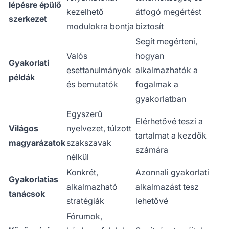
lépésre épülő
kezelhető
átfogó megértést
szerkezet
modulokra bontja
biztosít
Segít megérteni,
Valós
hogyan
Gyakorlati
esettanulmányok
alkalmazhatók a
példák
és bemutatók
fogalmak a
gyakorlatban
Egyszerű
Elérhetővé teszi a
Világos
nyelvezet, túlzott
tartalmat a kezdők
magyarázatok
szakszavak
számára
nélkül
Konkrét,
Azonnali gyakorlati
Gyakorlatias
alkalmazható
alkalmazást tesz
tanácsok
stratégiák
lehetővé
Fórumok,