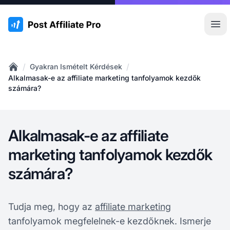
:site.title
Főm
/
/
Gyakran Ismételt Kérdések
Home
Alkalmasak-e az affiliate marketing tanfolyamok kezdők
számára?
Alkalmasak-e az affiliate
marketing tanfolyamok kezdők
számára?
Tudja meg, hogy az
affiliate marketing
tanfolyamok megfelelnek-e kezdőknek. Ismerje