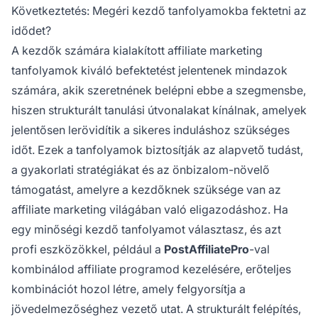
Következtetés: Megéri kezdő tanfolyamokba fektetni az
idődet?
A kezdők számára kialakított affiliate marketing
tanfolyamok kiváló befektetést jelentenek mindazok
számára, akik szeretnének belépni ebbe a szegmensbe,
hiszen strukturált tanulási útvonalakat kínálnak, amelyek
jelentősen lerövidítik a sikeres induláshoz szükséges
időt. Ezek a tanfolyamok biztosítják az alapvető tudást,
a gyakorlati stratégiákat és az önbizalom-növelő
támogatást, amelyre a kezdőknek szüksége van az
affiliate marketing világában való eligazodáshoz. Ha
egy minőségi kezdő tanfolyamot választasz, és azt
profi eszközökkel, például a
PostAffiliatePro
-val
kombinálod affiliate programod kezelésére, erőteljes
kombinációt hozol létre, amely felgyorsítja a
jövedelmezőséghez vezető utat. A strukturált felépítés,