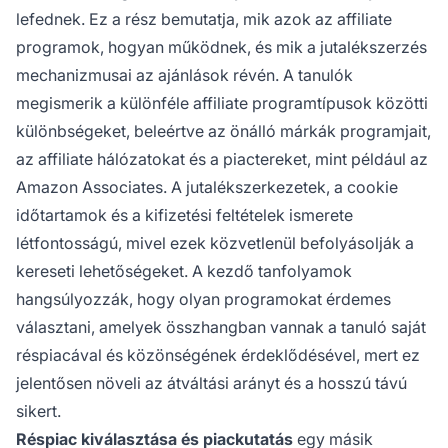
lefednek. Ez a rész bemutatja, mik azok az affiliate
programok, hogyan működnek, és mik a jutalékszerzés
mechanizmusai az ajánlások révén. A tanulók
megismerik a különféle affiliate programtípusok közötti
különbségeket, beleértve az önálló márkák programjait,
az affiliate hálózatokat és a piactereket, mint például az
Amazon Associates. A jutalékszerkezetek, a cookie
időtartamok és a kifizetési feltételek ismerete
létfontosságú, mivel ezek közvetlenül befolyásolják a
kereseti lehetőségeket. A kezdő tanfolyamok
hangsúlyozzák, hogy olyan programokat érdemes
választani, amelyek összhangban vannak a tanuló saját
réspiacával és közönségének érdeklődésével, mert ez
jelentősen növeli az átváltási arányt és a hosszú távú
sikert.
Réspiac kiválasztása és piackutatás
egy másik