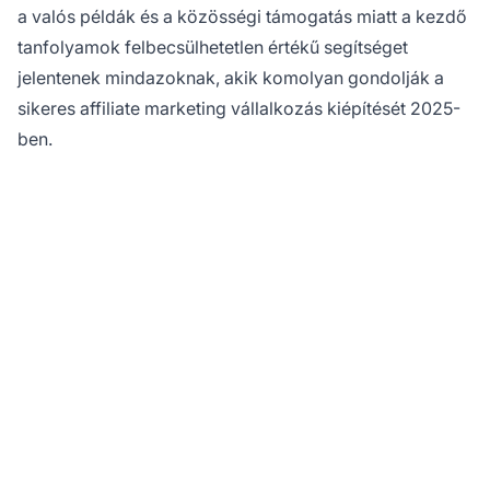
a valós példák és a közösségi támogatás miatt a kezdő
tanfolyamok felbecsülhetetlen értékű segítséget
jelentenek mindazoknak, akik komolyan gondolják a
sikeres affiliate marketing vállalkozás kiépítését 2025-
ben.
Készen állsz elindítani
affiliate marketing
vállalkozásodat?