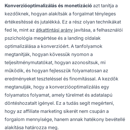
Konverzióoptimalizálás és monetizáció
azt tanítja a
kezdőknek, hogyan alakítsák a forgalmat tényleges
értékesítéssé és jutalékká. Ez a rész olyan technikákat
fed le, mint az
átkattintási arány
javítása, a felhasználói
pszichológia megértése és a landing oldalak
optimalizálása a konverzióért. A tanfolyamok
megtanítják, hogyan kövessük nyomon a
teljesítménymutatókat, hogyan azonosítsuk, mi
működik, és hogyan fejlesszük folyamatosan az
eredményeket teszteléssel és finomítással. A kezdők
megtanulják, hogy a konverzióoptimalizálás egy
folyamatos folyamat, amely türelmet és adatalapú
döntéshozatalt igényel. Ez a tudás segít megérteni,
hogy az affiliate marketing sikerét nem csupán a
forgalom mennyisége, hanem annak hatékony bevétellé
alakítása határozza meg.