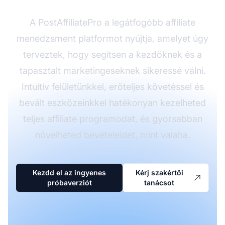
A PostAffiliatePro a legátfogóbb affiliate
menedzsment platformot nyújtja, amelyet úgy
terveztek, hogy segítsen a kezdőknek és a
tapasztalt marketingeseknek sikeressé válni.
Intuitív felületünkkel, erőteljes követéssel és
bevált eszközeinkkel hatékonyan kezelheted
teljes affiliate programodat, és gyorsabban
növelheted bevételeidet, mint valaha.
Kezdd el az ingyenes
Kérj szakértői
próbaverziót
tanácsot