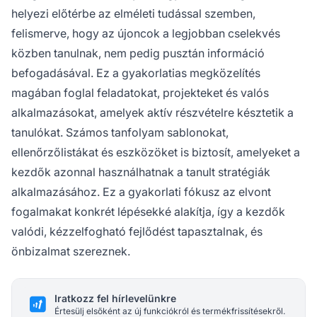
helyezi előtérbe az elméleti tudással szemben,
felismerve, hogy az újoncok a legjobban cselekvés
közben tanulnak, nem pedig pusztán információ
befogadásával. Ez a gyakorlatias megközelítés
magában foglal feladatokat, projekteket és valós
alkalmazásokat, amelyek aktív részvételre késztetik a
tanulókat. Számos tanfolyam sablonokat,
ellenőrzőlistákat és eszközöket is biztosít, amelyeket a
kezdők azonnal használhatnak a tanult stratégiák
alkalmazásához. Ez a gyakorlati fókusz az elvont
fogalmakat konkrét lépésekké alakítja, így a kezdők
valódi, kézzelfogható fejlődést tapasztalnak, és
önbizalmat szereznek.
Iratkozz fel hírlevelünkre
Értesülj elsőként az új funkciókról és termékfrissítésekről.