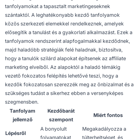
tanfolyamokat a tapasztalt marketingeseknek
szántaktól. A leghatékonyabb kezdő tanfolyamok
közös szerkezeti elemekkel rendelkeznek, amelyek
elősegítik a tanulást és a gyakorlati alkalmazást. Ezek a
tanfolyamok rendszerint alapfogalmakkal kezdődnek,
majd haladóbb stratégiák felé haladnak, biztosítva,
hogy a tanulók szilárd alapokat építsenek az affiliate
marketing elveiből. Az alapoktól a haladó témákig
vezető fokozatos felépítés lehetővé teszi, hogy a
kezdők fokozatosan szerezzék meg az önbizalmat és a
szükséges tudást a sikerhez ebben a versenyképes
szegmensben.
Tanfolyam
Kezdőbarát
Miért fontos
jellemző
szempont
A bonyolult
Megakadályozza a
Lépésről
folyamatokat
túlterheltséget, és