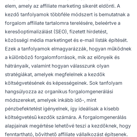
elem, amely az affiliate marketing sikerét eldönti. A
kezdő tanfolyamok többféle módszert is bemutatnak a
forgalom affiliate tartalomra terelésére, beleértve a
keresőoptimalizálást (SEO), fizetett hirdetést,
közösségi média marketinget és e-mail listák építését.
Ezek a tanfolyamok elmagyarázzák, hogyan működnek
a különböző forgalomforrások, mik az előnyeik és
hátrányaik, valamint hogyan válasszunk olyan
stratégiákat, amelyek megfelelnek a kezdők
költségvetésének és képességeinek. Sok tanfolyam
hangsúlyozza az organikus forgalomgenerálási
módszereket, amelyek inkább idő-, mint
pénzbefektetést igényelnek, így ideálisak a kisebb
költségvetésű kezdők számára. A forgalomgenerálás
alapjainak megértése lehetővé teszi a kezdőknek, hogy
fenntartható, bővíthető affiliate vállalkozást építsenek.