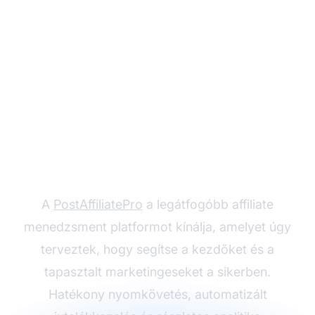
Készen állsz elindítani
affiliate marketing
vállalkozásodat?
A
PostAffiliatePro
a legátfogóbb affiliate
menedzsment platformot kínálja, amelyet úgy
terveztek, hogy segítse a kezdőket és a
tapasztalt marketingeseket a sikerben.
Hatékony nyomkövetés, automatizált