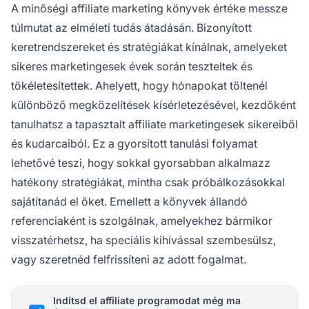
A minőségi affiliate marketing könyvek értéke messze
túlmutat az elméleti tudás átadásán. Bizonyított
keretrendszereket és stratégiákat kínálnak, amelyeket
sikeres marketingesek évek során teszteltek és
tökéletesítettek. Ahelyett, hogy hónapokat töltenél
különböző megközelítések kísérletezésével, kezdőként
tanulhatsz a tapasztalt affiliate marketingesek sikereiből
és kudarcaiból. Ez a gyorsított tanulási folyamat
lehetővé teszi, hogy sokkal gyorsabban alkalmazz
hatékony stratégiákat, mintha csak próbálkozásokkal
sajátítanád el őket. Emellett a könyvek állandó
referenciaként is szolgálnak, amelyekhez bármikor
visszatérhetsz, ha speciális kihívással szembesülsz,
vagy szeretnéd felfrissíteni az adott fogalmat.
Indítsd el affiliate programodat még ma