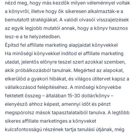
nézd meg, hogy más kezdők milyen véleménnyel voltak
a könyvről, illetve hogy ők sikeresen alkalmazták-e a
bemutatott stratégiákat. A valódi olvasói visszajelzések
az egyik legjobb mutatói annak, hogy a könyv hasznos
lesz-e a te helyzetedben.
Építsd fel affiliate marketing alapjaidat könyvekkel
Ha minőségi könyvekkel indítod el affiliate marketing
utadat, jelentős előnyre teszel szert azokkal szemben,
akik próbálkozásból tanulnak. Megérted az alapokat,
elkerülöd a gyakori hibákat, és világos útitervet kapsz a
vállalkozásod felépítéséhez. A minőségi könyvekbe
fektetett összeg – általában 15-30 dollár/könyv –
elenyésző ahhoz képest, amennyi időt és pénzt
megspórolsz mások tapasztalataiból tanulva. A legtöbb
sikeres affiliate marketinges a könyveket
kulcsfontosságú részének tartja tanulási útjának, még