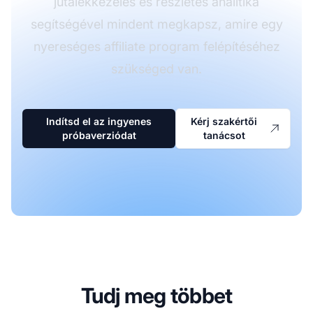
jutalékkezelés és részletes analitika
segítségével mindent megkapsz, amire egy
nyereséges affiliate program felépítéséhez
szükséged van.
Indítsd el az ingyenes
Kérj szakértői
próbaverziódat
tanácsot
Tudj meg többet