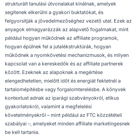
strukturált tanulási útvonalakat kínálnak, amelyek
segítenek elkerülni a gyakori buktatókat, és
felgyorsítják a jövedelmezőséghez vezető utat. Ezek az
anyagok elmagyarázzák az alapvető fogalmakat, mint
például hogyan működnek az affiliate programok,
hogyan épülnek fel a jutalékstruktúrák, hogyan
működnek a nyomkövetési mechanizmusok, és milyen
kapcsolat van a kereskedők és az affiliate partnerek
között. Ezeknek az alapoknak a megértése
elengedhetetlen, mielőtt időt és energiát fektetnél a
tartalomépítésbe vagy forgalomterelésbe. A könyvek
kontextust adnak az iparági szabványokról, etikus
gyakorlatokról, valamint a megfelelési
követelményekről – mint például az FTC közzétételi
szabályai –, amelyeket minden affiliate marketingesnek
be kell tartania.