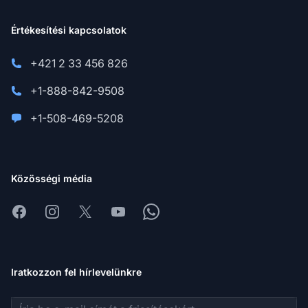
Értékesítési kapcsolatok
+421 2 33 456 826
+1-888-842-9508
+1-508-469-5208
Közösségi média
Facebook
Instagram
X
Youtube
Whatsapp
Iratkozzon fel hírlevelünkre
E-mail cím