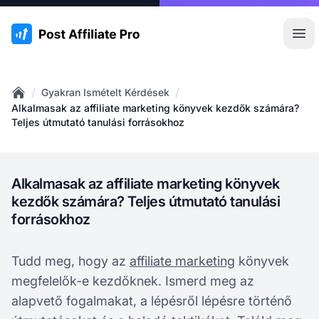
:site.title
Főm
/
/
Gyakran Ismételt Kérdések
Home
Alkalmasak az affiliate marketing könyvek kezdők számára?
Teljes útmutató tanulási forrásokhoz
Alkalmasak az affiliate marketing könyvek
kezdők számára? Teljes útmutató tanulási
forrásokhoz
Tudd meg, hogy az
affiliate marketing
könyvek
megfelelők-e kezdőknek. Ismerd meg az
alapvető fogalmakat, a lépésről lépésre történő