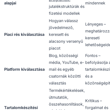
alapjai
mindennek
jutalékstruktúrák és
fizetési modellek
Hogyan válassz
Lényeges –
jövedelmező,
meghatározz
Piaci rés kiválasztása
keresett és
kereseti
alacsony versenyű
lehetőségeid
piacot
Blog, közösségi
Fontos –
média, YouTube, e-
befolyásolja 
Platform kiválasztása
mail és egyéb
tartalomkészí
csatornák közötti
és a
választás
közönségépít
Termékértékelések,
útmutatók,
Kritikus –
összehasonlítások,
Tartalomkészítési
forgalmat és