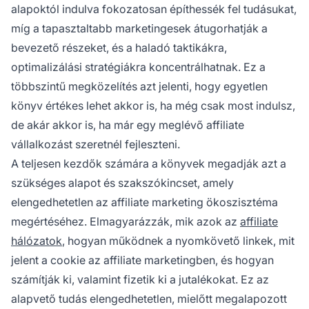
alapoktól indulva fokozatosan építhessék fel tudásukat,
míg a tapasztaltabb marketingesek átugorhatják a
bevezető részeket, és a haladó taktikákra,
optimalizálási stratégiákra koncentrálhatnak. Ez a
többszintű megközelítés azt jelenti, hogy egyetlen
könyv értékes lehet akkor is, ha még csak most indulsz,
de akár akkor is, ha már egy meglévő affiliate
vállalkozást szeretnél fejleszteni.
A teljesen kezdők számára a könyvek megadják azt a
szükséges alapot és szakszókincset, amely
elengedhetetlen az affiliate marketing ökoszisztéma
megértéséhez. Elmagyarázzák, mik azok az
affiliate
hálózatok
, hogyan működnek a nyomkövető linkek, mit
jelent a cookie az affiliate marketingben, és hogyan
számítják ki, valamint fizetik ki a jutalékokat. Ez az
alapvető tudás elengedhetetlen, mielőtt megalapozott