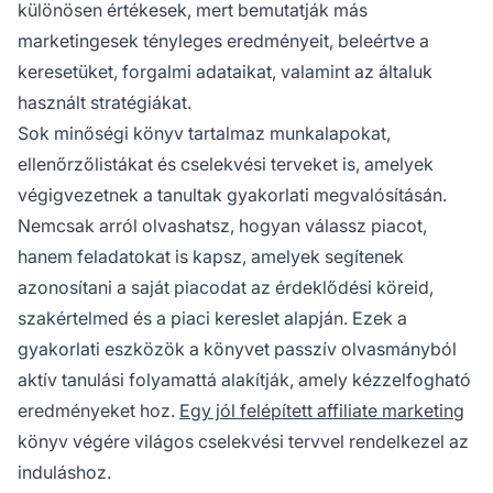
különösen értékesek, mert bemutatják más
marketingesek tényleges eredményeit, beleértve a
keresetüket, forgalmi adataikat, valamint az általuk
használt stratégiákat.
Sok minőségi könyv tartalmaz munkalapokat,
ellenőrzőlistákat és cselekvési terveket is, amelyek
végigvezetnek a tanultak gyakorlati megvalósításán.
Nemcsak arról olvashatsz, hogyan válassz piacot,
hanem feladatokat is kapsz, amelyek segítenek
azonosítani a saját piacodat az érdeklődési köreid,
szakértelmed és a piaci kereslet alapján. Ezek a
gyakorlati eszközök a könyvet passzív olvasmányból
aktív tanulási folyamattá alakítják, amely kézzelfogható
eredményeket hoz.
Egy jól felépített affiliate marketing
könyv végére világos cselekvési tervvel rendelkezel az
induláshoz.