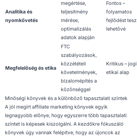
megértése,
Fontos –
Analitika és
teljesítmény
folyamatos
nyomkövetés
mérése,
fejlődést tesz
optimalizálás
lehetővé
adatok alapján
FTC
szabályozások,
közzétételi
Kritikus – jogi
Megfelelőség és etika
követelmények,
etikai alap
bizalomépítés a
közönséggel
Minőségi könyvek és a különböző tapasztalati szintek
A jól megírt affiliate marketing könyvek egyik
legnagyobb előnye, hogy egyszerre több tapasztalati
szintet is képesek kiszolgálni. A kezdőkre fókuszáló
könyvek úgy vannak felépítve, hogy az újoncok az