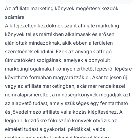
stratégiákra bontják.
Az affiliate marketing könyvek megértése kezdők
számára
A kifejezetten kezdőknek szánt affiliate marketing
könyvek teljes mértékben alkalmasak és erősen
ajánlottak mindazoknak, akik ebben a területen
szeretnének elindulni. Ezek az anyagok átfogó
útmutatóként szolgálnak, amelyek a bonyolult
marketingfogalmakat könnyen érthető, lépésről lépésre
követhető formában magyarázzák el. Akár teljesen új
vagy az affiliate marketingben, akár már rendelkezel
némi alapismerettel, a minőségi könyvek megadják azt
az alapvető tudást, amely szükséges egy fenntartható
és jövedelmező affiliate vállalkozás kiépítéséhez. A
legjobb, kezdőkre fókuszáló könyvek ötvözik az
elméleti tudást a gyakorlati példákkal, valós
esettanulmányokkal, valamint lépésről lépésre