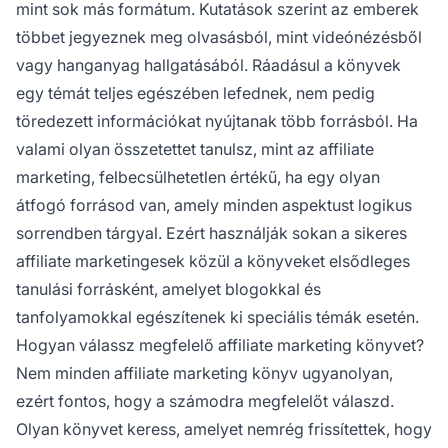
mint sok más formátum. Kutatások szerint az emberek
többet jegyeznek meg olvasásból, mint videónézésből
vagy hanganyag hallgatásából. Ráadásul a könyvek
egy témát teljes egészében lefednek, nem pedig
töredezett információkat nyújtanak több forrásból. Ha
valami olyan összetettet tanulsz, mint az affiliate
marketing, felbecsülhetetlen értékű, ha egy olyan
átfogó forrásod van, amely minden aspektust logikus
sorrendben tárgyal. Ezért használják sokan a sikeres
affiliate marketingesek közül a könyveket elsődleges
tanulási forrásként, amelyet blogokkal és
tanfolyamokkal egészítenek ki speciális témák esetén.
Hogyan válassz megfelelő affiliate marketing könyvet?
Nem minden affiliate marketing könyv ugyanolyan,
ezért fontos, hogy a számodra megfelelőt válaszd.
Olyan könyvet keress, amelyet nemrég frissítettek, hogy