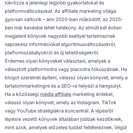
tükrözze a jelenlegi legjobb gyakorlatokat és
platformváltozásokat. Az affiliate marketing világa
gyorsan változik – ami 2020-ban működött, az 2025-
ben már kevésbé lehet hatékony. Az elmúlt két évben
megjelent könyvek nagyobb eséllyel tartalmaznak
naprakész információkat algoritmusváltozásokról,
platformszabályokról és új lehetőségekről.
Érdemes olyan könyveket választani, amelyek a
választott platformodra vagy piacodra fókuszálnak. Ha
blogot szeretnél építeni, válassz olyan könyvet, amely a
tartalommarketingre és a SEO-ra helyezi a hangsúlyt.
Ha a közösségi
média affiliate
marketing érdekel,
válassz olyan könyvet, amely az Instagram, TikTok
vagy YouTube stratégiákra koncentrál. A lépésről
lépésre vezető könyvek általában jobbak kezdőknek,
mint azok, amelyek előzetes tudást feltételeznek. Végül