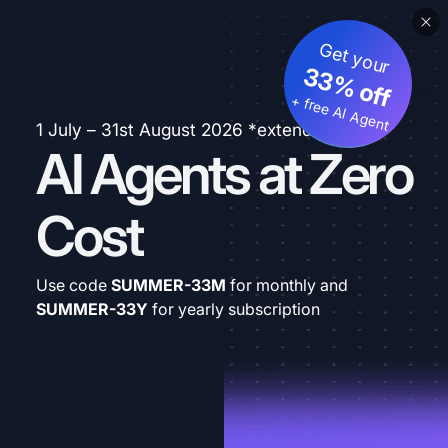
Get your
33% off
+ free AI Agent
1 July – 31st August 2026 *extended
AI Agents at Zero
Cost
Use code
SUMMER-33M
for monthly and
SUMMER-33Y
for yearly subscription