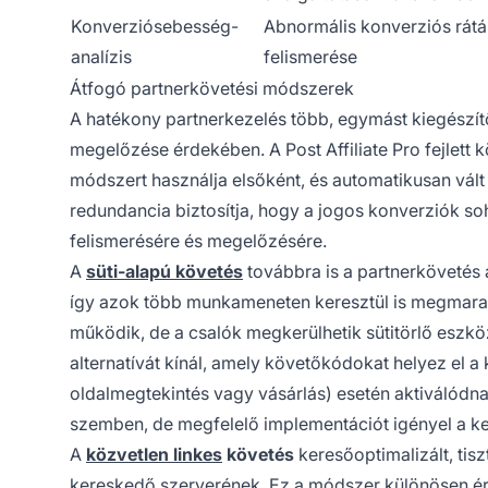
Konverziósebesség-
Abnormális konverziós ráták
analízis
felismerése
Átfogó partnerkövetési módszerek
A hatékony partnerkezelés több, egymást kiegészít
megelőzése érdekében. A Post Affiliate Pro fejlett 
módszert használja elsőként, és automatikusan vált
redundancia biztosítja, hogy a jogos konverziók so
felismerésére és megelőzésére.
A
süti-alapú követés
továbbra is a partnerkövetés a
így azok több munkameneten keresztül is megmarad
működik, de a csalók megkerülhetik sütitörlő esz
alternatívát kínál, amely követőkódokat helyez el
oldalmegtekintés vagy vásárlás) esetén aktiválódna
szemben, de megfelelő implementációt igényel a k
A
közvetlen linkes
követés
keresőoptimalizált, tis
kereskedő szerverének. Ez a módszer különösen ér