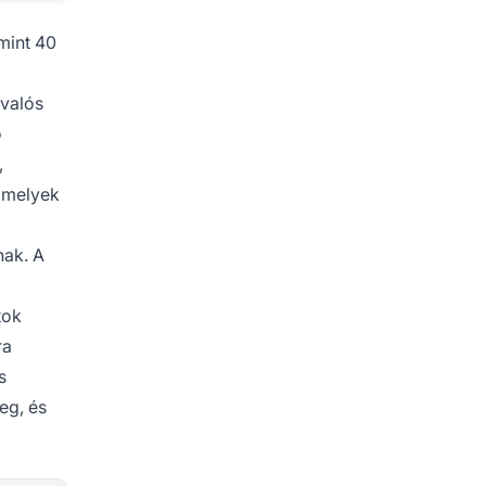
mint 40
 valós
ó
,
 amelyek
nak. A
tok
ra
s
eg, és