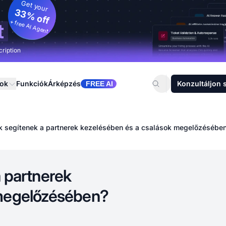
Get your
33% off
+ free AI Agent
t
cription
sok
Funkciók
Árképzés
Konzultáljon 
FREE AI
k segítenek a partnerek kezelésében és a csalások megelőzésébe
 partnerek
 megelőzésében?