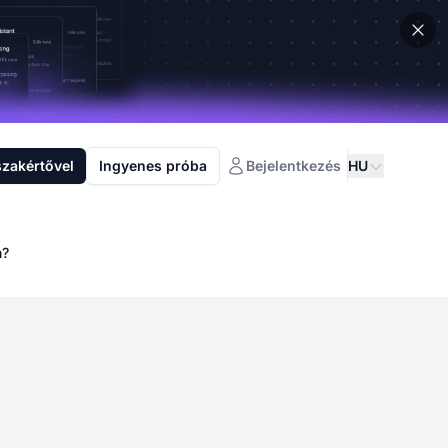
szakértővel
Ingyenes próba
Bejelentkezés
HU
n?