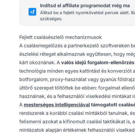
Indítsd el affiliate programodat még ma
Állítsd be a fejlett nyomkövetést percek alatt.
szükséges.
Fejlett csalásészlelő mechanizmusok
A csalásmegelőzés a partnerkezelő szoftvereken b
észlelési réteget alkalmaznak együttesen, hogy még
kárt okoznának. A
valós idejű forgalom-ellenőrzés
technológia minden egyes kattintást és konverziót a
botforgalom, proxy-használat vagy gyanús földrajzi
úttörő szerepet töltöttek be ebben: forgalmat ellen
használnak, és a felhasználói viselkedési mintákat 
A
mesterséges intelligenciával
támogatott csalásé
rendszerek a korábbi csalási mintákból tanulnak, 
felismerni azokat a kifinomult csalási taktikákat is
mintázatok alapján értékelnek felhasználói viselked