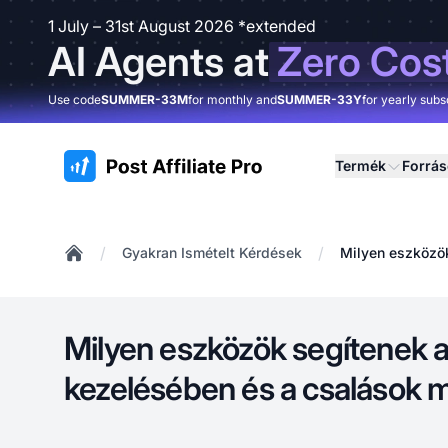
1 July – 31st August 2026 *extended
AI Agents at
Zero Cos
Use code
SUMMER-33M
for monthly and
SUMMER-33Y
for yearly subs
:site.title
Termék
Forrá
/
/
Gyakran Ismételt Kérdések
Milyen eszközö
Home
Milyen eszközök segítenek a
kezelésében és a csalások