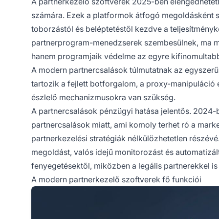
A partnerkezelő szoftverek 2025-ben elengedhetet
számára. Ezek a platformok átfogó megoldásként szo
toborzástól és beléptetéstől kezdve a teljesítményk
partnerprogram-menedzserek szembesülnek, ma már
hanem programjaik védelme az egyre kifinomultabb 
A modern partnercsalások túlmutatnak az egyszerű
tartozik a fejlett botforgalom, a proxy-manipuláci
észlelő mechanizmusokra van szükség.
A partnercsalások pénzügyi hatása jelentős. 2024-ben
partnercsalások miatt, ami komoly terhet ró a marke
partnerkezelési stratégiák nélkülözhetetlen részévé
megoldást, valós idejű monitorozást és automatizál
fenyegetésektől, miközben a legális partnerekkel is
A modern partnerkezelő szoftverek fő funkciói