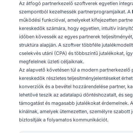
Az átfogó partnerkezelő szoftverek egyetlen integr
szempontból kezelhessék partnerprogramjaikat. A
működési funkcióval, amelyeket kifejezetten partne
kereskedők számára, hogy egyetlen, intuitív irányí
időben kövessék az egyes partnerek teljesítményét, 
struktúra alapján. A szoftver többféle jutalékmodellt
cselekvés utáni (CPA) és többszintű jutalékokat, í
megfelelnek üzleti céljaiknak.
Az alapvető követésen túl a modern partnerkezelő pl
kereskedők részletes teljesítményjelentéseket érhet
konverziók és a bevétel hozzárendelése partner, kam
lehetővé teszik az adatalapú döntéshozatalt, és segí
támogatást és magasabb jutalékokat érdemelnek. A l
kínálnak, amelyek ütemezetten, személyre szabott je
biztosítják a folyamatos kommunikációt.