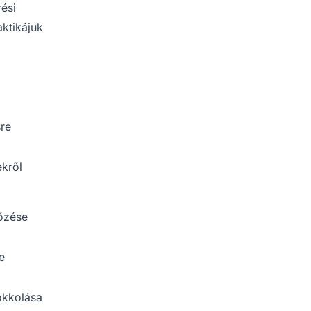
rési
aktikájuk
sre
ekről
őzése
e
okkolása