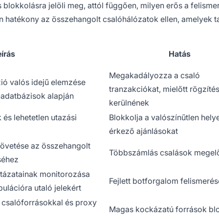
blokkolásra jelöli meg, attól függően, milyen erős a felisme
n hatékony az összehangolt csalóhálózatok ellen, amelyek t
írás
Hatás
Megakadályozza a csaló
ió valós idejű elemzése
tranzakciókat, mielőtt rögzíté
-adatbázisok alapján
kerülnének
 és lehetetlen utazási
Blokkolja a valószínűtlen hely
érkező ajánlásokat
övetése az összehangolt
Többszámlás csalások megel
éséhez
ntázatainak monitorozása
Fejlett botforgalom felismerés
lációra utaló jelekért
 csalóforrásokkal és proxy
Magas kockázatú források bl