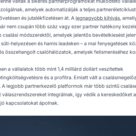
lenné váltak a sikeres partnerprogramokat működtető válla
lgálnak, amelyek automatizálják a teljes partneréletciklust
övetésen és jutalékfizetésen át. A
legnagyobb kihívás
, amell
 nem csupán több száz vagy ezer partner hatékony kezel
csalási módszerektől, amelyek jelentős bevételkiesést jelen
 süti-helyezésen és hamis leadeken – a mai fenyegetések kö
ó és összehangolt csalóhálózatok, amelyek felismeréséhez ko
 a vállalatok több mint 1,4 milliárd dollárt veszítettek
tingköltségvetésre és a profitra. Emiatt vált a csalásmegelő
. A legjobb partnerkezelő platformok már több szintű csalás
t válaszrendszereket integrálnak, így védik a kereskedőket a
 jó kapcsolatokat ápolnak.