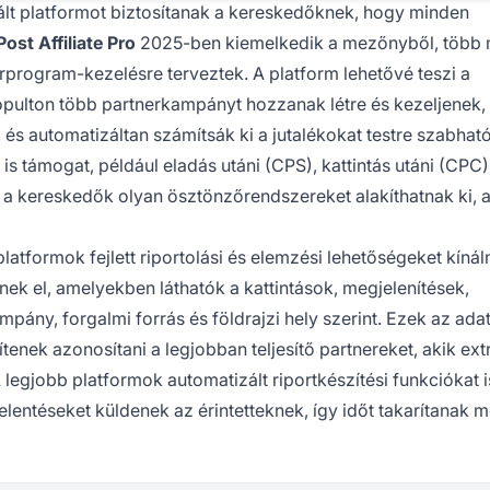
ált platformot biztosítanak a kereskedőknek, hogy minden
Post Affiliate Pro
2025-ben kiemelkedik a mezőnyből, több 
rprogram-kezelésre terveztek. A platform lehetővé teszi a
tópulton több partnerkampányt hozzanak létre és kezeljenek,
és automatizáltan számítsák ki a jutalékokat testre szabhat
 is támogat, például eladás utáni (CPS), kattintás utáni (CPC)
gy a kereskedők olyan ösztönzőrendszereket alakíthatnak ki,
atformok fejlett riportolási és elemzési lehetőségeket kínál
nek el, amelyekben láthatók a kattintások, megjelenítések,
pány, forgalmi forrás és földrajzi hely szerint. Ezek az ada
tenek azonosítani a legjobban teljesítő partnereket, akik ext
egjobb platformok automatizált riportkészítési funkciókat i
lentéseket küldenek az érintetteknek, így időt takarítanak m