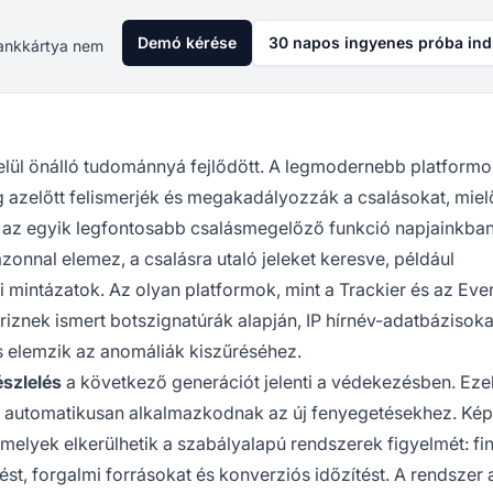
Demó kérése
30 napos ingyenes próba ind
 Bankkártya nem
elül önálló tudománnyá fejlődött. A legmodernebb platformo
 azelőtt felismerjék és megakadályozzák a csalásokat, miel
az egyik legfontosabb csalásmegelőző funkció napjainkban
zonnal elemez, a csalásra utaló jeleket keresve, például
 mintázatok. Az olyan platformok, mint a Trackier és az Eve
őriznek ismert botszignatúrák alapján, IP hírnév-adatbázisoka
is elemzik az anomáliák kiszűréséhez.
szlelés
a következő generációt jelenti a védekezésben. Eze
és automatikusan alkalmazkodnak az új fenyegetésekhez. Ké
, amelyek elkerülhetik a szabályalapú rendszerek figyelmét: f
ést, forgalmi forrásokat és konverziós időzítést. A rendszer