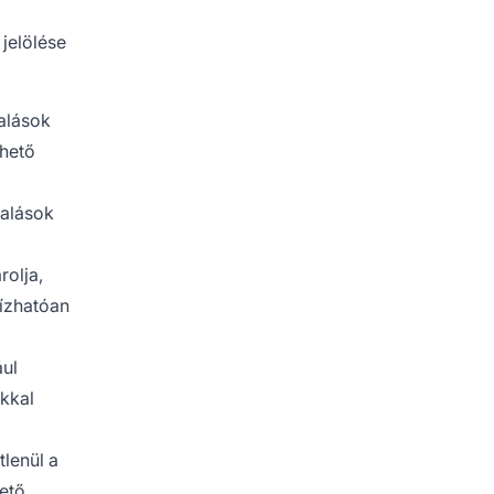
jelölése
alások
rhető
salások
rolja,
ízhatóan
ául
okkal
tlenül a
ető