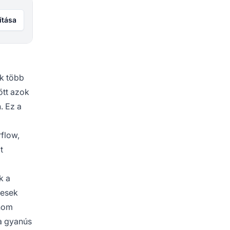
ítása
k több
őtt azok
. Ez a
rflow,
t
k a
pesek
inom
 a gyanús