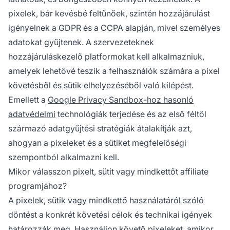
pixelek, bár kevésbé feltűnőek, szintén hozzájárulást
igényelnek a GDPR és a CCPA alapján, mivel személyes
adatokat gyűjtenek. A szervezeteknek
hozzájáruláskezelő platformokat kell alkalmazniuk,
amelyek lehetővé teszik a felhasználók számára a pixel
követésből és sütik elhelyezéséből való kilépést.
Emellett a
Google Privacy Sandbox-hoz hasonló
adatvédelmi
technológiák terjedése és az első féltől
származó adatgyűjtési stratégiák átalakítják azt,
ahogyan a pixeleket és a sütiket megfelelőségi
szempontból alkalmazni kell.
Mikor válasszon pixelt, sütit vagy mindkettőt affiliate
programjához?
A pixelek, sütik vagy mindkettő használatáról szóló
döntést a konkrét követési célok és technikai igények
határozzák meg. Használjon követő pixeleket, amikor