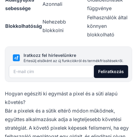
Azonnali
sebessége
függvénye
Felhasználók által
Nehezebb
Blokkolhatóság
könnyen
blokkolni
blokkolható
Iratkozz fel hírlevelünkre
Értesülj elsőként az új funkciókról és termékfrissítésekről.
E-mail cím
Feliratkozás
Hogyan egészíti ki egymást a pixel és a süti alapú
követés?
Bár a pixelek és a sütik eltérő módon működnek,
együttes alkalmazásuk adja a legteljesebb követési
stratégiát. A követő pixelek képesek felismerni, ha egy
felhasználó meglátogat egy oldalt, és elindítani olyan