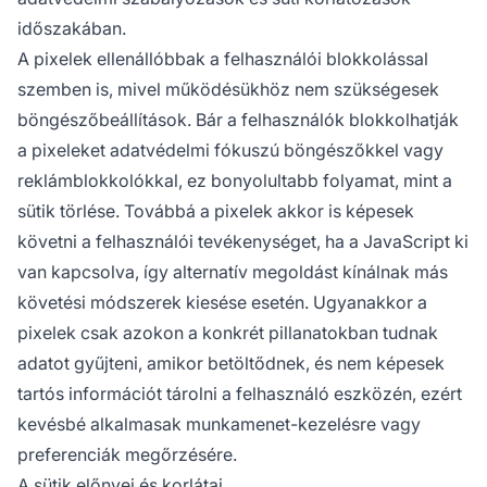
időszakában.
A pixelek ellenállóbbak a felhasználói blokkolással
szemben is, mivel működésükhöz nem szükségesek
böngészőbeállítások. Bár a felhasználók blokkolhatják
a pixeleket adatvédelmi fókuszú böngészőkkel vagy
reklámblokkolókkal, ez bonyolultabb folyamat, mint a
sütik törlése. Továbbá a pixelek akkor is képesek
követni a felhasználói tevékenységet, ha a JavaScript ki
van kapcsolva, így alternatív megoldást kínálnak más
követési módszerek kiesése esetén. Ugyanakkor a
pixelek csak azokon a konkrét pillanatokban tudnak
adatot gyűjteni, amikor betöltődnek, és nem képesek
tartós információt tárolni a felhasználó eszközén, ezért
kevésbé alkalmasak munkamenet-kezelésre vagy
preferenciák megőrzésére.
A sütik előnyei és korlátai