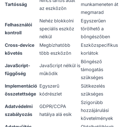
Nincs tartós adat
Tartósság
munkameneten át
az eszközön
megmarad
Nehéz blokkolni
Egyszerűen
Felhasználói
speciális eszköz
törölhető a
kontroll
nélkül
böngészőben
Cross-device
Megbízhatóbb
Eszközspecifikus
követés
több eszközön
korlátok
Böngésző
JavaScript-
JavaScript nélkül is
támogatás
függőség
működik
szükséges
Implementáció
Egyszerű
Sütikezelés
összetettsége
kódrészlet
szükséges
Szigorúbb
Adatvédelmi
GDPR/CCPA
hozzájárulási
szabályozás
hatálya alá esik
követelmények
Adatgyűjtés
Oldalbetöltések