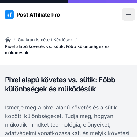
:site.title
Főm
/
/
Gyakran Ismételt Kérdések
Home
Pixel alapú követés vs. sütik: Főbb különbségek és
működésük
Pixel alapú követés vs. sütik: Főbb
különbségek és működésük
Ismerje meg a pixel
alapú követés
és a sütik
közötti különbségeket. Tudja meg, hogyan
működik mindkét technológia, előnyeiket,
adatvédelmi vonatkozásaikat, és melyik követési