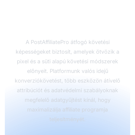
Sajátítsa el a fejlett
követést a
PostAffiliatePro-val
A PostAffiliatePro átfogó követési
képességeket biztosít, amelyek ötvözik a
pixel és a süti alapú követési módszerek
előnyeit. Platformunk valós idejű
konverziókövetést, több eszközön átívelő
attribúciót és adatvédelmi szabályoknak
megfelelő adatgyűjtést kínál, hogy
maximalizálja affiliate programja
teljesítményét.