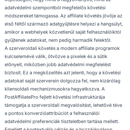
adatvédelmi szempontból megfelelős követési
módszereket támogassa. Az affiliate követés jövője az
első féltől származó adatgyűjtésre helyezi a hangsúlyt,
amikor a webhelyek közvetlenül saját felhasználóiktól
gyűjtenek adatokat, nem pedig harmadik felektől.
A szerveroldali követés a modern affiliate programok
kulcselemévé válik, ötvözve a pixelek és a sütik
előnyeit, miközben jobb adatvédelmi megfelelést
biztosít. Ez a megközelítés azt jelenti, hogy a követési
adatokat saját szerverein dolgozza fel, nem kizárólag
kliensoldali mechanizmusokra hagyatkozva. A
PostAffiliatePro fejlett követési infrastruktúrája
támogatja a szerveroldali megvalósítást, lehetővé téve
a pontos konverzióattribúciót a felhasználói
adatvédelmi preferenciák tiszteletben tartása mellett.
Emellett a kontextuális célzás és a hozzájáruláson