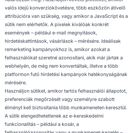
valós idejű konverziókövetésre, több eszközön átívelő
attribúcióra van szükség, vagy amikor a JavaScript és a
sütik nem elérhetők. A pixelek kiválóak konkrét
események – például e-mail megnyitások,
hirdetéskattintások, vásárlások – mérésére. Ideálisak
remarketing kampányokhoz is, amikor azokat a
felhasználókat szeretné azonosítani, akik már jártak a
webhelyén, de még nem konvertáltak, illetve a több
platformon futó hirdetési kampányok hatékonyságának
mérésére.
Használjon sütiket, amikor tartós felhasználói állapotot,
preferenciák megőrzését vagy személyre szabott
élményt kell biztosítania több munkameneten keresztül.
A sütik elengedhetetlenek az e-kereskedelmi
funkcionalitás – például a kosár, a
felhasználóazonosítás vagy a munkamenet-kezelés –