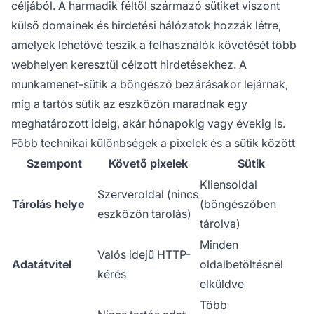
céljából. A harmadik féltől származó sütiket viszont
külső domainek és hirdetési hálózatok hozzák létre,
amelyek lehetővé teszik a felhasználók követését több
webhelyen keresztül célzott hirdetésekhez. A
munkamenet-sütik a böngésző bezárásakor lejárnak,
míg a tartós sütik az eszközön maradnak egy
meghatározott ideig, akár hónapokig vagy évekig is.
Főbb technikai különbségek a pixelek és a sütik között
Szempont
Követő pixelek
Sütik
Kliensoldal
Szerveroldal (nincs
Tárolás helye
(böngészőben
eszközön tárolás)
tárolva)
Minden
Valós idejű HTTP-
Adatátvitel
oldalbetöltésnél
kérés
elküldve
Több