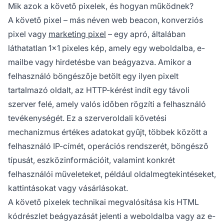
Mik azok a követő pixelek, és hogyan működnek?
A követő pixel – más néven web beacon, konverziós
pixel vagy
marketing pixel
– egy apró, általában
láthatatlan 1x1 pixeles kép, amely egy weboldalba, e-
mailbe vagy hirdetésbe van beágyazva. Amikor a
felhasználó böngészője betölt egy ilyen pixelt
tartalmazó oldalt, az HTTP-kérést indít egy távoli
szerver felé, amely valós időben rögzíti a felhasználó
tevékenységét. Ez a szerveroldali követési
mechanizmus értékes adatokat gyűjt, többek között a
felhasználó IP-címét, operációs rendszerét, böngésző
típusát, eszközinformációit, valamint konkrét
felhasználói műveleteket, például oldalmegtekintéseket,
kattintásokat vagy vásárlásokat.
A követő pixelek technikai megvalósítása kis HTML
kódrészlet beágyazását jelenti a weboldalba vagy az e-