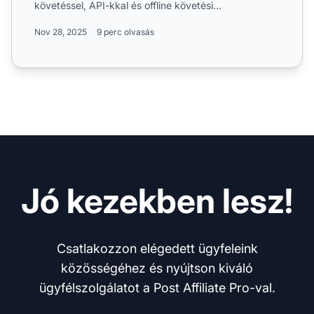
követéssel, API-kkal és offline követési
módszerekkel. Fedezze fel a Post...
Nov 28, 2025
9 perc olvasás
Jó kezekben lesz!
Csatlakozzon elégedett ügyfeleink
közösségéhez és nyújtson kiváló
ügyfélszolgálatot a Post Affiliate Pro-val.