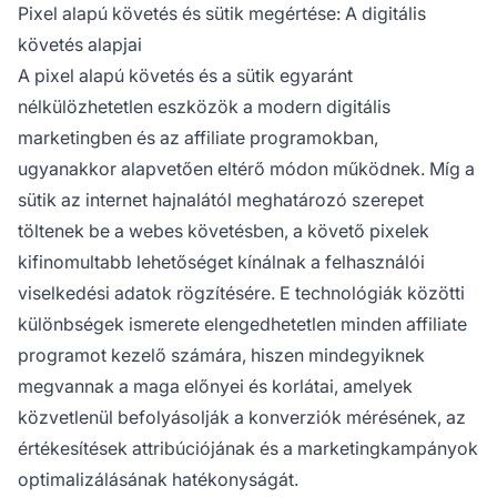
gyakran használják, amikor a JavaScript vagy
Pixel alapú követés és sütik megértése: A digitális
a sütik nem elérhetők vagy nem kívánatosak,
követés alapjai
és szerveroldalon működnek anélkül, hogy
A pixel alapú követés és a sütik egyaránt
adatot tárolnának a felhasználó eszközén.
nélkülözhetetlen eszközök a modern digitális
marketingben és az affiliate programokban,
ugyanakkor alapvetően eltérő módon működnek. Míg a
sütik az internet hajnalától meghatározó szerepet
töltenek be a webes követésben, a követő pixelek
kifinomultabb lehetőséget kínálnak a felhasználói
viselkedési adatok rögzítésére. E technológiák közötti
különbségek ismerete elengedhetetlen minden affiliate
programot kezelő számára, hiszen mindegyiknek
megvannak a maga előnyei és korlátai, amelyek
közvetlenül befolyásolják a konverziók mérésének, az
értékesítések attribúciójának és a marketingkampányok
optimalizálásának hatékonyságát.