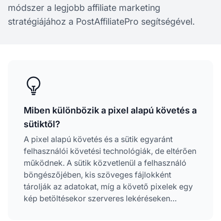
módszer a legjobb affiliate marketing
stratégiájához a PostAffiliatePro segítségével.
Miben különbözik a pixel alapú követés a
sütiktől?
A pixel alapú követés és a sütik egyaránt
felhasználói követési technológiák, de eltérően
működnek. A sütik közvetlenül a felhasználó
böngészőjében, kis szöveges fájlokként
tárolják az adatokat, míg a követő pixelek egy
kép betöltésekor szerveres lekéréseken
keresztül rögzítik a tevékenységet. A pixeleket