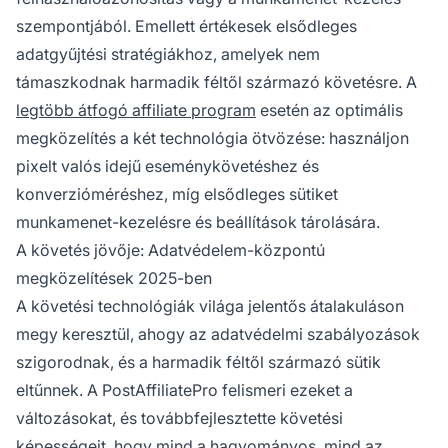
szempontjából. Emellett értékesek elsődleges
adatgyűjtési stratégiákhoz, amelyek nem
támaszkodnak harmadik féltől származó követésre. A
legtöbb átfogó affiliate program
esetén az optimális
megközelítés a két technológia ötvözése: használjon
pixelt valós idejű eseménykövetéshez és
konverzióméréshez, míg elsődleges sütiket
munkamenet-kezelésre és beállítások tárolására.
A követés jövője: Adatvédelem-központú
megközelítések 2025-ben
A követési technológiák világa jelentős átalakuláson
megy keresztül, ahogy az adatvédelmi szabályozások
szigorodnak, és a harmadik féltől származó sütik
eltűnnek. A PostAffiliatePro felismeri ezeket a
változásokat, és továbbfejlesztette követési
képességeit, hogy mind a hagyományos, mind az