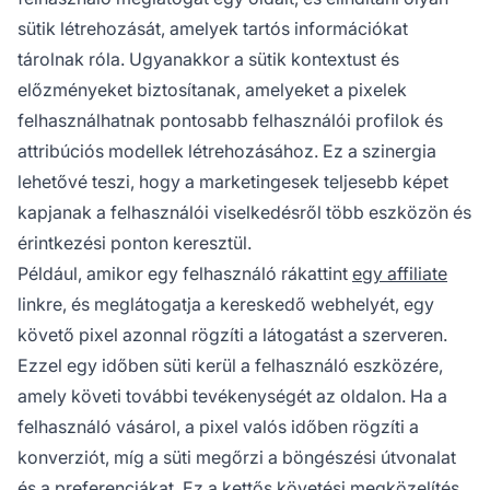
sütik létrehozását, amelyek tartós információkat
tárolnak róla. Ugyanakkor a sütik kontextust és
előzményeket biztosítanak, amelyeket a pixelek
felhasználhatnak pontosabb felhasználói profilok és
attribúciós modellek létrehozásához. Ez a szinergia
lehetővé teszi, hogy a marketingesek teljesebb képet
kapjanak a felhasználói viselkedésről több eszközön és
érintkezési ponton keresztül.
Például, amikor egy felhasználó rákattint
egy affiliate
linkre, és meglátogatja a kereskedő webhelyét, egy
követő pixel azonnal rögzíti a látogatást a szerveren.
Ezzel egy időben süti kerül a felhasználó eszközére,
amely követi további tevékenységét az oldalon. Ha a
felhasználó vásárol, a pixel valós időben rögzíti a
konverziót, míg a süti megőrzi a böngészési útvonalat
és a preferenciákat. Ez a kettős követési megközelítés