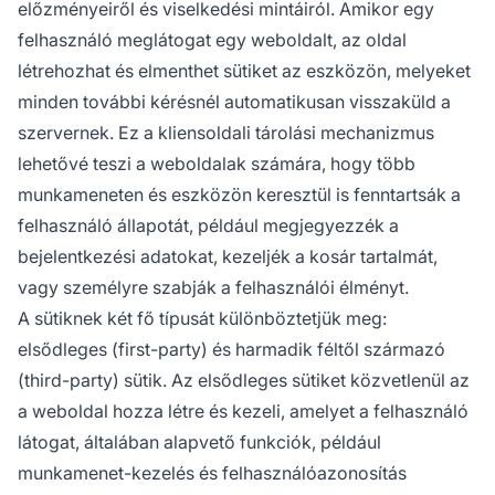
előzményeiről és viselkedési mintáiról. Amikor egy
felhasználó meglátogat egy weboldalt, az oldal
létrehozhat és elmenthet sütiket az eszközön, melyeket
minden további kérésnél automatikusan visszaküld a
szervernek. Ez a kliensoldali tárolási mechanizmus
lehetővé teszi a weboldalak számára, hogy több
munkameneten és eszközön keresztül is fenntartsák a
felhasználó állapotát, például megjegyezzék a
bejelentkezési adatokat, kezeljék a kosár tartalmát,
vagy személyre szabják a felhasználói élményt.
A sütiknek két fő típusát különböztetjük meg:
elsődleges (first-party) és harmadik féltől származó
(third-party) sütik. Az elsődleges sütiket közvetlenül az
a weboldal hozza létre és kezeli, amelyet a felhasználó
látogat, általában alapvető funkciók, például
munkamenet-kezelés és felhasználóazonosítás