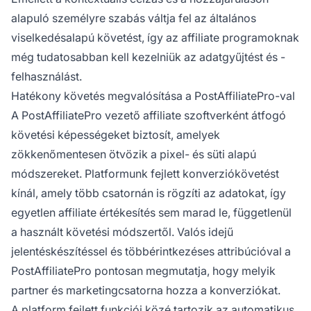
alapuló személyre szabás váltja fel az általános
viselkedésalapú követést, így az affiliate programoknak
még tudatosabban kell kezelniük az adatgyűjtést és -
felhasználást.
Hatékony követés megvalósítása a PostAffiliatePro-val
A PostAffiliatePro vezető affiliate szoftverként átfogó
követési képességeket biztosít, amelyek
zökkenőmentesen ötvözik a pixel- és süti alapú
módszereket. Platformunk fejlett konverziókövetést
kínál, amely több csatornán is rögzíti az adatokat, így
egyetlen affiliate értékesítés sem marad le, függetlenül
a használt követési módszertől. Valós idejű
jelentéskészítéssel és többérintkezéses attribúcióval a
PostAffiliatePro pontosan megmutatja, hogy melyik
partner és marketingcsatorna hozza a konverziókat.
A platform fejlett funkciói közé tartozik az automatikus