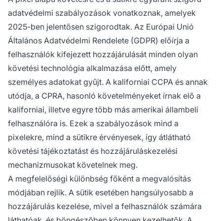
adatvédelmi szabályozások vonatkoznak, amelyek
2025-ben jelentősen szigorodtak. Az Európai Unió
Általános Adatvédelmi Rendelete (GDPR) előírja a
felhasználók kifejezett hozzájárulását minden olyan
követési technológia alkalmazása előtt, amely
személyes adatokat gyűjt. A kaliforniai CCPA és annak
utódja, a CPRA, hasonló követelményeket írnak elő a
kaliforniai, illetve egyre több más amerikai állambeli
felhasználóra is. Ezek a szabályozások mind a
pixelekre, mind a sütikre érvényesek, így átlátható
követési tájékoztatást és hozzájáruláskezelési
mechanizmusokat követelnek meg.
A megfelelőségi különbség főként a megvalósítás
módjában rejlik. A sütik esetében hangsúlyosabb a
hozzájárulás kezelése, mivel a felhasználók számára
láthatóak, és böngészőben könnyen kezelhetők. A