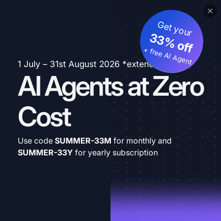
Get your
33% off
+ free AI Agent
1 July – 31st August 2026 *extended
AI Agents at Zero
Cost
Use code
SUMMER-33M
for monthly and
SUMMER-33Y
for yearly subscription