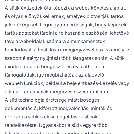
A sütik évtizedek óta képezik a webes követés alapját,
és olyan előnyökkel járnak, amelyek biztosítják tartós
jelentőségüket. Legnagyobb erősségük, hogy képesek
tartós adatokat tárolni a felhasználó eszközén, lehetővé
téve a weboldalak számára a munkamenetek
fenntartását, a beállítások megjegyzését és a személyre
szabott élmény nyújtását több látogatás során. A sütik
minden modern böngészőben és platformon
támogatottak, így megbízhatóak az alapvető
webhelyfunkciók, például a bejelentkezés-kezelés vagy
a kosár tartalmának megőrzése szempontjából.
A süti technológia érettsége miatt bőséges
dokumentáció, kiforrott megvalósítási minták és
robusztus sütikezelési megoldások állnak
rendelkezésre. Ugyanakkor a sütik egyre több
kihívással szembesülnek a
modern adatvédelmi