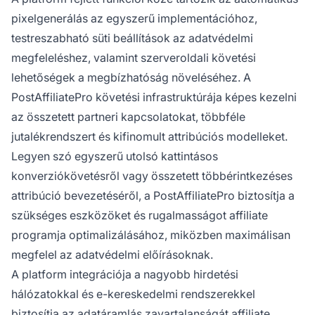
pixelgenerálás az egyszerű implementációhoz,
testreszabható süti beállítások az adatvédelmi
megfeleléshez, valamint szerveroldali követési
lehetőségek a megbízhatóság növeléséhez. A
PostAffiliatePro követési infrastruktúrája képes kezelni
az összetett partneri kapcsolatokat, többféle
jutalékrendszert és kifinomult attribúciós modelleket.
Legyen szó egyszerű utolsó kattintásos
konverziókövetésről vagy összetett többérintkezéses
attribúció bevezetéséről, a PostAffiliatePro biztosítja a
szükséges eszközöket és rugalmasságot affiliate
programja optimalizálásához, miközben maximálisan
megfelel az adatvédelmi előírásoknak.
A platform integrációja a nagyobb hirdetési
hálózatokkal és e-kereskedelmi rendszerekkel
biztosítja az adatáramlás zavartalanságát affiliate