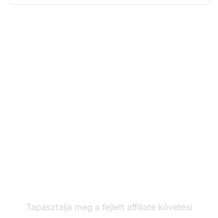
Növelje
partnerprogramját a
Post Affiliate Pro-val
Tapasztalja meg a fejlett affiliate követési