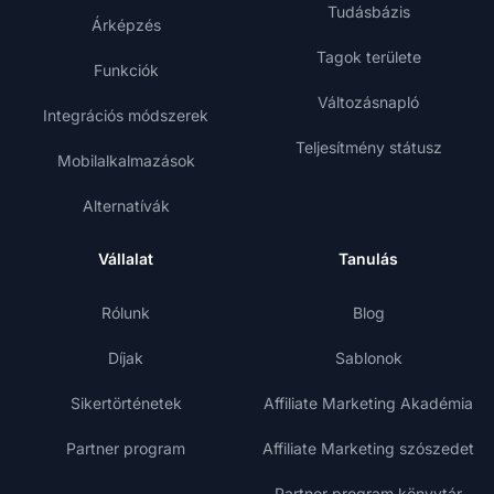
Tudásbázis
Árképzés
Tagok területe
Funkciók
Változásnapló
Integrációs módszerek
Teljesítmény státusz
Mobilalkalmazások
Alternatívák
Vállalat
Tanulás
Rólunk
Blog
Díjak
Sablonok
Sikertörténetek
Affiliate Marketing Akadémia
Partner program
Affiliate Marketing szószedet
Partner program könyvtár