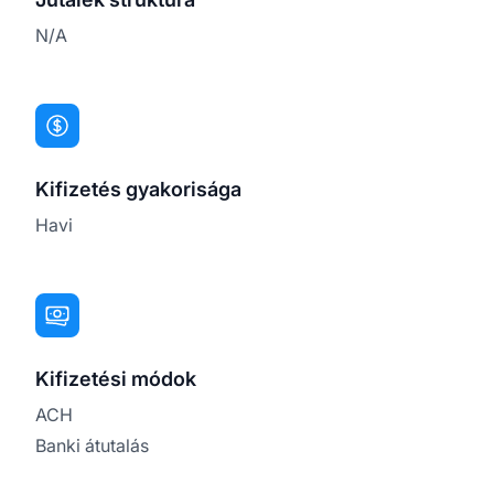
N/A
Kifizetés gyakorisága
Havi
Kifizetési módok
ACH
Banki átutalás