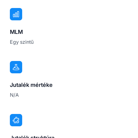
MLM
Egy szintű
Jutalék mértéke
N/A
Jutalék struktúra