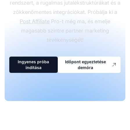
rendszert, a rugalmas jutalékstruktúrákat és a
zökkenőmentes integrációkat. Próbálja ki a
Post Affiliate
Pro-t még ma, és emelje
magasabb szintre partner marketing
tevékenységét!
Ingyenes próba
Időpont egyeztetése
indítása
demóra