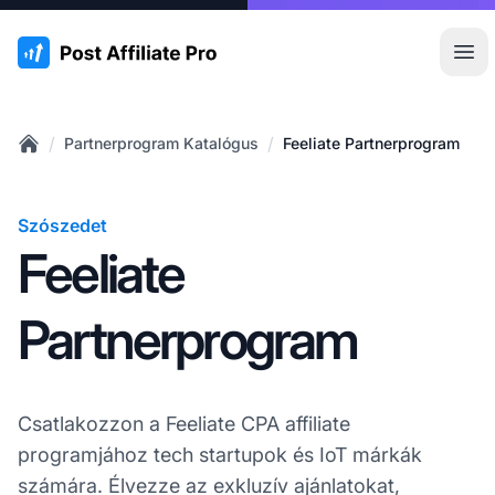
:site.title
Főm
/
/
Partnerprogram Katalógus
Feeliate Partnerprogram
Home
Szószedet
Feeliate
Partnerprogram
Csatlakozzon a Feeliate CPA affiliate
programjához tech startupok és IoT márkák
számára. Élvezze az exkluzív ajánlatokat,