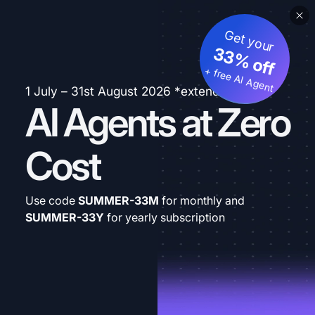
Get your
33% off
+ free AI Agent
1 July – 31st August 2026 *extended
AI Agents at Zero
Cost
Use code
SUMMER-33M
for monthly and
SUMMER-33Y
for yearly subscription