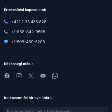
Értékesítési kapcsolatok
+421 2 33 456 826
+1-888-842-9508
+1-508-469-5208
Közösségi média
Facebook
Instagram
X
Youtube
Whatsapp
Iratkozzon fel hírlevelünkre
E-mail cím