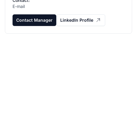
Contact:
E-mail
Contact Manager
LinkedIn Profile
Fejlessze
partnerprogramját a