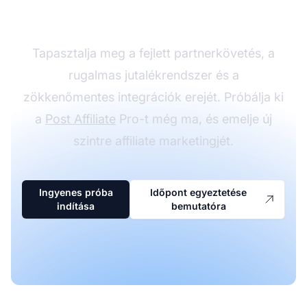
Post Affiliate Pro-val
Tapasztalja meg a fejlett partnerkövetés, a
rugalmas jutalékrendszer és a
zökkenőmentes integrációk erejét. Próbálja ki
a
Post Affiliate
Pro-t még ma, és emelje új
szintre affiliate marketingjét.
Ingyenes próba
Időpont egyeztetése
indítása
bemutatóra