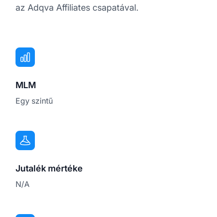
az Adqva Affiliates csapatával.
MLM
Egy szintű
Jutalék mértéke
N/A