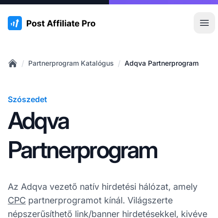
:site.title
Főm
/
/
Partnerprogram Katalógus
Adqva Partnerprogram
Home
Szószedet
Adqva
Partnerprogram
Az Adqva vezető natív hirdetési hálózat, amely
CPC
partnerprogramot kínál. Világszerte
népszerűsíthető link/banner hirdetésekkel, kivéve