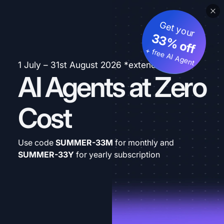
Get your
33% off
+ free AI Agent
1 July – 31st August 2026 *extended
AI Agents at Zero
Cost
Use code
SUMMER-33M
for monthly and
SUMMER-33Y
for yearly subscription