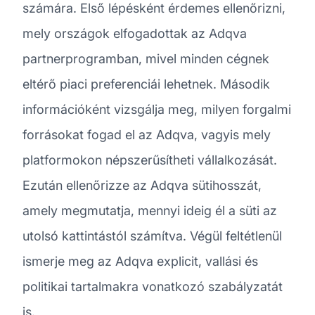
számára. Első lépésként érdemes ellenőrizni,
mely országok elfogadottak az Adqva
partnerprogramban, mivel minden cégnek
eltérő piaci preferenciái lehetnek. Második
információként vizsgálja meg, milyen forgalmi
forrásokat fogad el az Adqva, vagyis mely
platformokon népszerűsítheti vállalkozását.
Ezután ellenőrizze az Adqva sütihosszát,
amely megmutatja, mennyi ideig él a süti az
utolsó kattintástól számítva. Végül feltétlenül
ismerje meg az Adqva explicit, vallási és
politikai tartalmakra vonatkozó szabályzatát
is.