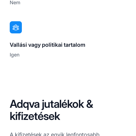
Nem
Vallási vagy politikai tartalom
Igen
Adqva jutalékok &
kifizetések
A
kifizetések
az egyik legfontosabb