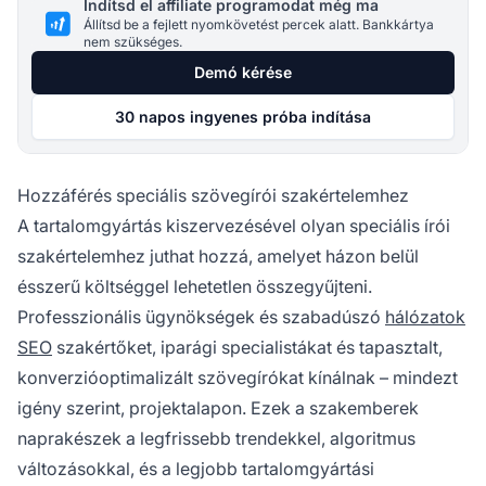
Indítsd el affiliate programodat még ma
Állítsd be a fejlett nyomkövetést percek alatt. Bankkártya
nem szükséges.
Demó kérése
30 napos ingyenes próba indítása
Hozzáférés speciális szövegírói szakértelemhez
A tartalomgyártás kiszervezésével olyan speciális írói
szakértelemhez juthat hozzá, amelyet házon belül
ésszerű költséggel lehetetlen összegyűjteni.
Professzionális ügynökségek és szabadúszó
hálózatok
SEO
szakértőket, iparági specialistákat és tapasztalt,
konverzióoptimalizált szövegírókat kínálnak – mindezt
igény szerint, projektalapon. Ezek a szakemberek
naprakészek a legfrissebb trendekkel, algoritmus
változásokkal, és a legjobb tartalomgyártási