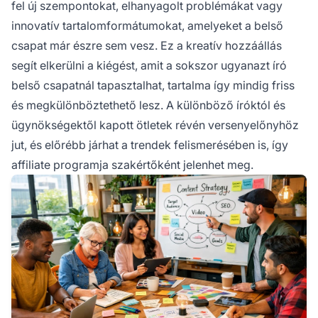
fel új szempontokat, elhanyagolt problémákat vagy
innovatív tartalomformátumokat, amelyeket a belső
csapat már észre sem vesz. Ez a kreatív hozzáállás
segít elkerülni a kiégést, amit a sokszor ugyanazt író
belső csapatnál tapasztalhat, tartalma így mindig friss
és megkülönböztethető lesz. A különböző íróktól és
ügynökségektől kapott ötletek révén versenyelőnyhöz
jut, és előrébb járhat a trendek felismerésében is, így
affiliate programja szakértőként jelenhet meg.