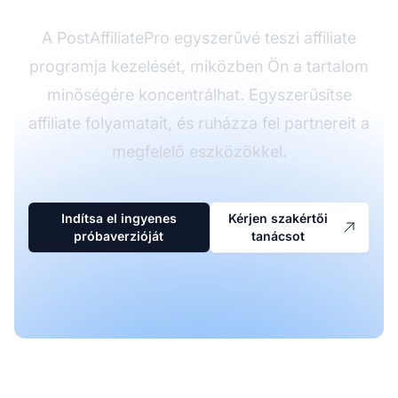
A PostAffiliatePro egyszerűvé teszi affiliate
programja kezelését, miközben Ön a tartalom
minőségére koncentrálhat. Egyszerűsítse
affiliate folyamatait, és ruházza fel partnereit a
megfelelő eszközökkel.
Indítsa el ingyenes
Kérjen szakértői
próbaverzióját
tanácsot