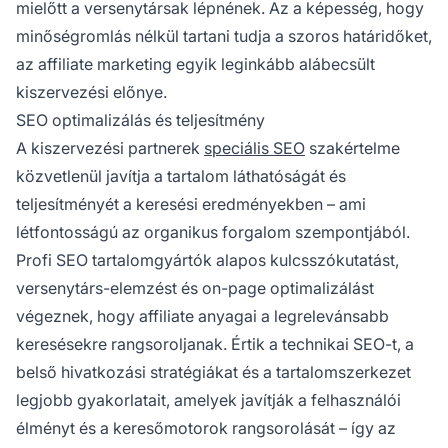
mielőtt a versenytársak lépnének. Az a képesség, hogy
minőségromlás nélkül tartani tudja a szoros határidőket,
az affiliate marketing egyik leginkább alábecsült
kiszervezési előnye.
SEO optimalizálás és teljesítmény
A kiszervezési partnerek
speciális SEO
szakértelme
közvetlenül javítja a tartalom láthatóságát és
teljesítményét a keresési eredményekben – ami
létfontosságú az organikus forgalom szempontjából.
Profi SEO tartalomgyártók alapos kulcsszókutatást,
versenytárs-elemzést és on-page optimalizálást
végeznek, hogy affiliate anyagai a legrelevánsabb
keresésekre rangsoroljanak. Értik a technikai SEO-t, a
belső hivatkozási stratégiákat és a tartalomszerkezet
legjobb gyakorlatait, amelyek javítják a felhasználói
élményt és a keresőmotorok rangsorolását – így az