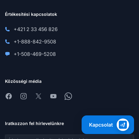
Értékesítési kapcsolatok
+421 2 33 456 826
+1-888-842-9508
+1-508-469-5208
Közösségi média
Facebook
Instagram
X
Youtube
Whatsapp
Iratkozzon fel hírlevelünkre
Kapcsolat
E-mail cím