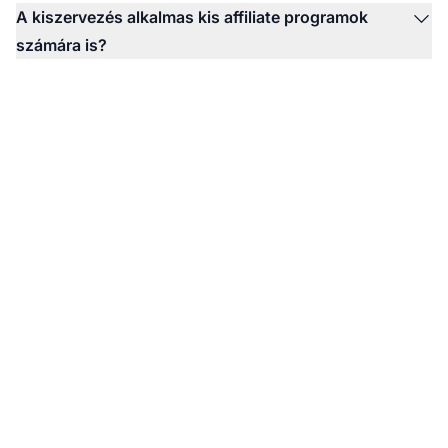
A kiszervezés alkalmas kis affiliate programok
számára is?
Készen áll affiliate
tartalomstratégiája
skálázására?