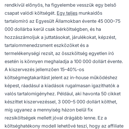
rendkívül előnyös, ha figyelembe vesszük egy belső
csapat valódi költségét.
Egy teljes
munkaidős
tartalomíró az Egyesült Államokban évente 45 000–75
000 dollárba kerül csak bérköltségben, és ha
hozzászámoljuk a juttatásokat, járulékokat, képzést,
tartalommenedzsment eszközöket és a
termelékenységi rezsit, az összköltség egyetlen író
esetén is könnyen meghaladja a 100 000 dollárt évente.
A kiszervezés jellemzően 15–40%-os
költségmegtakarítást jelent az in-house működéshez
képest, ráadásul a kiadások rugalmasan igazíthatók a
valós tartalomigényhez. Például, aki havonta 50 cikket
készíttet kiszervezéssel, 3 000–5 000 dollárt költhet,
míg ugyanez a mennyiség házon belül fix
rezsiköltségek mellett jóval drágább lenne. Ez a
költséghatékony modell lehetővé teszi, hogy az affiliate