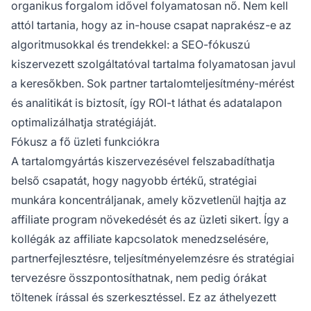
organikus forgalom idővel folyamatosan nő. Nem kell
attól tartania, hogy az in-house csapat naprakész-e az
algoritmusokkal és trendekkel: a SEO-fókuszú
kiszervezett szolgáltatóval tartalma folyamatosan javul
a keresőkben. Sok partner tartalomteljesítmény-mérést
és analitikát is biztosít, így ROI-t láthat és adatalapon
optimalizálhatja stratégiáját.
Fókusz a fő üzleti funkciókra
A tartalomgyártás kiszervezésével felszabadíthatja
belső csapatát, hogy nagyobb értékű, stratégiai
munkára koncentráljanak, amely közvetlenül hajtja az
affiliate program növekedését és az üzleti sikert. Így a
kollégák az affiliate kapcsolatok menedzselésére,
partnerfejlesztésre, teljesítményelemzésre és stratégiai
tervezésre összpontosíthatnak, nem pedig órákat
töltenek írással és szerkesztéssel. Ez az áthelyezett