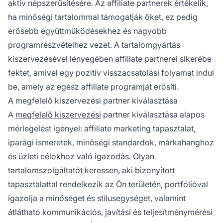
aktív népszerűsítésére. Az affiliate partnerek értékelik,
ha minőségi tartalommal támogatják őket, ez pedig
erősebb együttműködésekhez és nagyobb
programrészvételhez vezet. A tartalomgyártás
kiszervezésével lényegében affiliate partnerei sikerébe
fektet, amivel egy pozitív visszacsatolási folyamat indul
be, amely az egész affiliate programját erősíti.
A megfelelő kiszervezési partner kiválasztása
A
megfelelő kiszervezési
partner kiválasztása alapos
mérlegelést igényel: affiliate marketing tapasztalat,
iparági ismeretek, minőségi standardok, márkahanghoz
és üzleti célokhoz való igazodás. Olyan
tartalomszolgáltatót keressen, aki bizonyított
tapasztalattal rendelkezik az Ön területén, portfólióval
igazolja a minőséget és stílusegységet, valamint
átlátható kommunikációs, javítási és teljesítménymérési