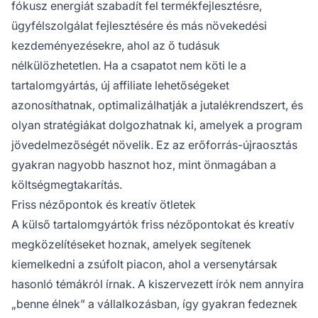
fókusz energiát szabadít fel termékfejlesztésre,
ügyfélszolgálat fejlesztésére és más növekedési
kezdeményezésekre, ahol az ő tudásuk
nélkülözhetetlen. Ha a csapatot nem köti le a
tartalomgyártás, új affiliate lehetőségeket
azonosíthatnak, optimalizálhatják a jutalékrendszert, és
olyan stratégiákat dolgozhatnak ki, amelyek a program
jövedelmezőségét növelik. Ez az erőforrás-újraosztás
gyakran nagyobb hasznot hoz, mint önmagában a
költségmegtakarítás.
Friss nézőpontok és kreatív ötletek
A külső tartalomgyártók friss nézőpontokat és kreatív
megközelítéseket hoznak, amelyek segítenek
kiemelkedni a zsúfolt piacon, ahol a versenytársak
hasonló témákról írnak. A kiszervezett írók nem annyira
„benne élnek” a vállalkozásban, így gyakran fedeznek