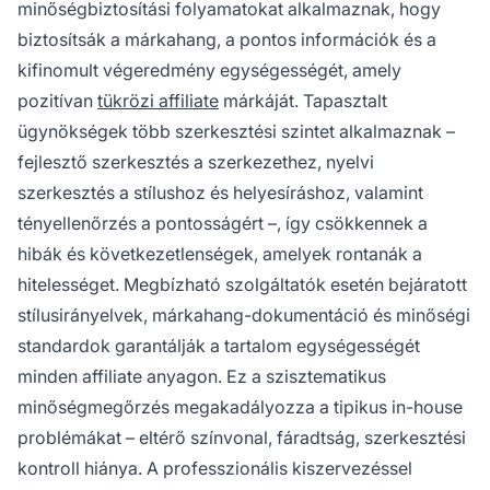
minőségbiztosítási folyamatokat alkalmaznak, hogy
biztosítsák a márkahang, a pontos információk és a
kifinomult végeredmény egységességét, amely
pozitívan
tükrözi affiliate
márkáját. Tapasztalt
ügynökségek több szerkesztési szintet alkalmaznak –
fejlesztő szerkesztés a szerkezethez, nyelvi
szerkesztés a stílushoz és helyesíráshoz, valamint
tényellenőrzés a pontosságért –, így csökkennek a
hibák és következetlenségek, amelyek rontanák a
hitelességet. Megbízható szolgáltatók esetén bejáratott
stílusirányelvek, márkahang-dokumentáció és minőségi
standardok garantálják a tartalom egységességét
minden affiliate anyagon. Ez a szisztematikus
minőségmegőrzés megakadályozza a tipikus in-house
problémákat – eltérő színvonal, fáradtság, szerkesztési
kontroll hiánya. A professzionális kiszervezéssel