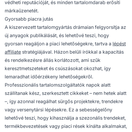
védheti reputációját, és minden tartalomdarab erősíti
márkaüzenetét.
Gyorsabb piacra jutás
A kiszervezett tartalomgyártás drámaian felgyorsítja az
új anyagok publikálását, és lehetővé teszi, hogy
gyorsan reagáljon a piaci lehetőségekre, tartva a
lépést
affiliate
stratégiájával. Házon belüli írókkal a kapacitás
és rendelkezésre állás korlátozott, ami szűk
keresztmetszeteket és csúszásokat okozhat, így
lemaradhat időérzékeny lehetőségekről.
Professzionális tartalomszolgáltatók napok alatt
szállítanak kész, szerkesztett cikkeket – nem hetek alatt
–, így azonnal reagálhat sürgős projektekre, trendekre
vagy versenytársi lépésekre. Ez a sebességelőny
lehetővé teszi, hogy kihasználja a szezonális trendeket,
termékbevezetések vagy piaci rések kínálta alkalmakat,