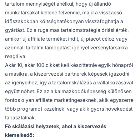
tartalom mennyiségét anélkül, hogy új állandó
munkatársakat kellene felvennie, majd a visszaeső
időszakokban költséghatékonyan visszafoghatja a
gyártást. Ez a rugalmas tartalomstratégia óriási érték,
amikor új affiliate terméket indít, új piacot céloz vagy
azonnali tartalmi támogatást igényel versenytársakra
reagálva.
Akár 10, akár 100 cikket kell készíttetnie egyik hónapról
a másikra, a kiszervezési partnerek képesek igazodni
az igényeihez, így a tartalomskálázás a vállalkozásával
együtt nőhet. Ez az alkalmazkodóképesség különösen
fontos olyan affiliate marketingeseknek, akik egyszerre
több programot kezelnek, vagy akik gyors növekedést
tapasztalnak.
Fő skálázási helyzetek, ahol a kiszervezés
kiemelkedő: