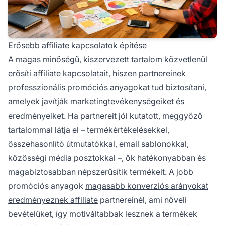
Erősebb affiliate kapcsolatok építése
A magas minőségű, kiszervezett tartalom közvetlenül
erősíti affiliate kapcsolatait, hiszen partnereinek
professzionális promóciós anyagokat tud biztosítani,
amelyek javítják marketingtevékenységeiket és
eredményeiket. Ha partnereit jól kutatott, meggyőző
tartalommal látja el – termékértékelésekkel,
összehasonlító útmutatókkal, email sablonokkal,
közösségi média posztokkal –, ők hatékonyabban és
magabiztosabban népszerűsítik termékeit. A jobb
promóciós anyagok
magasabb konverziós arányokat
eredményeznek affiliate
partnereinél, ami növeli
bevételüket, így motiváltabbak lesznek a termékek