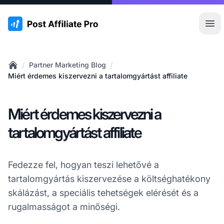
:site.title
Főm
/
/
Partner Marketing Blog
Home
Miért érdemes kiszervezni a tartalomgyártást affiliate
Miért érdemes kiszervezni a
tartalomgyártást affiliate
Fedezze fel, hogyan teszi lehetővé a
tartalomgyártás kiszervezése a költséghatékony
skálázást, a speciális tehetségek elérését és a
rugalmasságot a minőségi.