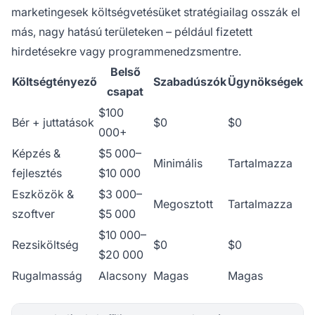
marketingesek költségvetésüket stratégiailag osszák el
más, nagy hatású területeken – például fizetett
hirdetésekre vagy programmenedzsmentre.
Belső
Költségtényező
Szabadúszók
Ügynökségek
csapat
$100
Bér + juttatások
$0
$0
000+
Képzés &
$5 000–
Minimális
Tartalmazza
fejlesztés
$10 000
Eszközök &
$3 000–
Megosztott
Tartalmazza
szoftver
$5 000
$10 000–
Rezsiköltség
$0
$0
$20 000
Rugalmasság
Alacsony
Magas
Magas