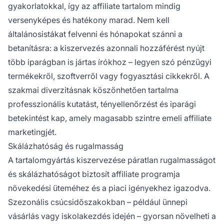
gyakorlatokkal, így az affiliate tartalom mindig
versenyképes és hatékony marad. Nem kell
általánosistákat felvenni és hónapokat szánni a
betanításra: a kiszervezés azonnali hozzáférést nyújt
több iparágban is jártas írókhoz – legyen szó pénzügyi
termékekről, szoftverről vagy fogyasztási cikkekről. A
szakmai diverzitásnak köszönhetően tartalma
professzionális kutatást, tényellenőrzést és iparági
betekintést kap, amely magasabb szintre emeli affiliate
marketingjét.
Skálázhatóság és rugalmasság
A tartalomgyártás kiszervezése páratlan rugalmasságot
és skálázhatóságot biztosít affiliate programja
növekedési üteméhez és a piaci igényekhez igazodva.
Szezonális csúcsidőszakokban – például ünnepi
vásárlás vagy iskolakezdés idején – gyorsan növelheti a