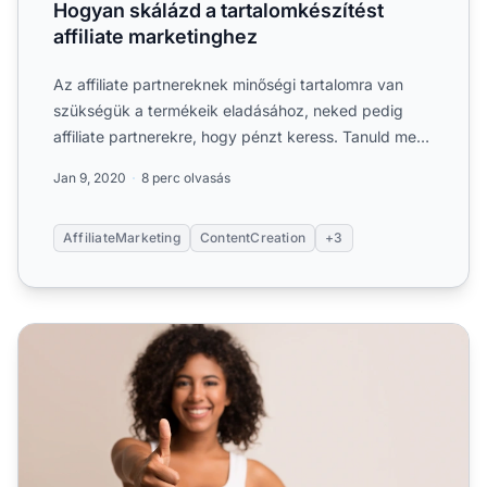
Hogyan skálázd a tartalomkészítést
affiliate marketinghez
Az affiliate partnereknek minőségi tartalomra van
szükségük a termékeik eladásához, neked pedig
affiliate partnerekre, hogy pénzt keress. Tanuld meg,
hogyan....
Jan 9, 2020
8 perc olvasás
AffiliateMarketing
ContentCreation
+3
Az affiliate marketing 9 előnye (vállalkozásoknak és blo