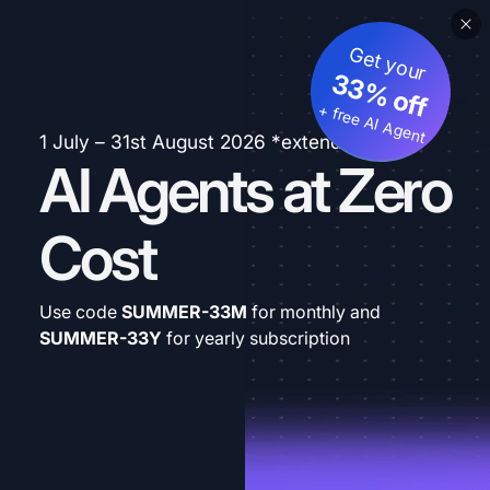
Get your
33% off
+ free AI Agent
1 July – 31st August 2026 *extended
AI Agents at Zero
Cost
Use code
SUMMER-33M
for monthly and
SUMMER-33Y
for yearly subscription