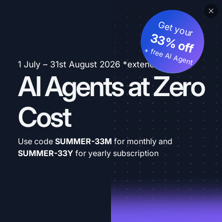
Get your
33% off
+ free AI Agent
1 July – 31st August 2026 *extended
AI Agents at Zero
Cost
Use code
SUMMER-33M
for monthly and
SUMMER-33Y
for yearly subscription