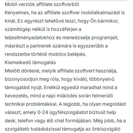
Mobil verziók affiliate szoftverből
Kényelmes, ha
az affiliate
szoftver mobilalkalmazást is
kínál. Ez egyrészt lehetővé teszi, hogy Ön bármikor,
számítógép nélkül is hozzáférjen a
teljesítményadatokhoz és menedzselje programjait,
másrészt a partnerek számára is egyszerűbb a
rendszerbe történő mobilos belépés.
Kiemelkedő támogatás
Mielőtt döntené, melyik affiliate szoftvert használja,
bizonyosodjon meg róla, hogy kiváló,
többnyelvű
támogatást
nyújt. Enélkül egyedül maradhat mind a
bevezetés, mind a napi működés során felmerülő
technikai problémákkal. A legjobb, ha olyan megoldást
választ, amely 0-24 ügyfélszolgálatot biztosít help
desk, telefon vagy élő chat formájában. Még jobb, ha a
szolgáltató tudásbázissal támogatja az önkiszolgáló