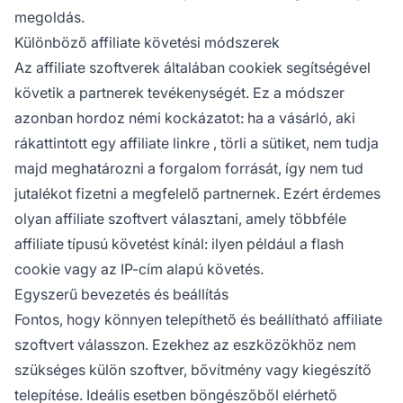
megoldás.
Különböző affiliate követési módszerek
Az affiliate szoftverek általában
cookiek segítségével
követik
a partnerek tevékenységét. Ez a módszer
azonban hordoz némi kockázatot: ha a vásárló, aki
rákattintott egy
affiliate linkre
, törli a sütiket, nem tudja
majd meghatározni a forgalom forrását, így nem tud
jutalékot fizetni a megfelelő partnernek. Ezért érdemes
olyan affiliate szoftvert választani, amely többféle
affiliate típusú
követést kínál: ilyen például a flash
cookie vagy az IP-cím alapú követés.
Egyszerű bevezetés és beállítás
Fontos, hogy könnyen telepíthető és beállítható affiliate
szoftvert válasszon. Ezekhez az eszközökhöz nem
szükséges külön szoftver, bővítmény vagy kiegészítő
telepítése. Ideális esetben böngészőből elérhető