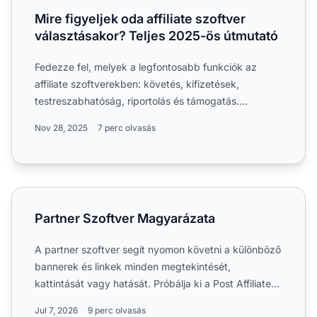
Mire figyeljek oda affiliate szoftver
választásakor? Teljes 2025-ös útmutató
Fedezze fel, melyek a legfontosabb funkciók az
affiliate szoftverekben: követés, kifizetések,
testreszabhatóság, riportolás és támogatás.
Hasonlítsa össze a leg...
Nov 28, 2025
7 perc olvasás
Partner Szoftver Magyarázata
Partner Szoftver Magyarázata
A partner szoftver segít nyomon követni a különböző
bannerek és linkek minden megtekintését,
kattintását vagy hatását. Próbálja ki a Post Affiliate
Pro szoftver...
Jul 7, 2026
9 perc olvasás