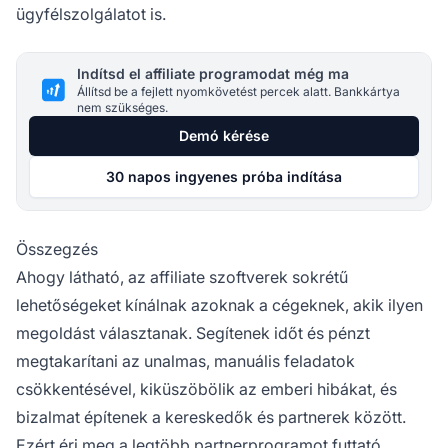
ügyfélszolgálatot is.
Indítsd el affiliate programodat még ma
Állítsd be a fejlett nyomkövetést percek alatt. Bankkártya
nem szükséges.
Demó kérése
30 napos ingyenes próba indítása
Összegzés
Ahogy látható, az affiliate szoftverek sokrétű
lehetőségeket kínálnak azoknak a cégeknek, akik ilyen
megoldást választanak. Segítenek időt és pénzt
megtakarítani az unalmas, manuális feladatok
csökkentésével, kiküszöbölik az emberi hibákat, és
bizalmat építenek a kereskedők és partnerek között.
Ezért éri meg a legtöbb partnerprogramot futtató