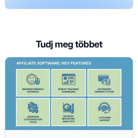
Tudj meg többet
Mire figyeljek oda affiliate szoftver választásakor? Telje