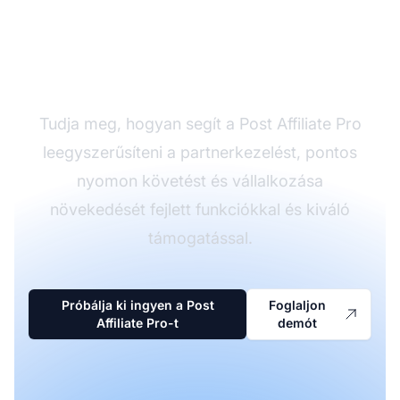
partnerprogramját a
megfelelő szoftverrel
Tudja meg, hogyan segít a Post Affiliate Pro
leegyszerűsíteni a partnerkezelést, pontos
nyomon követést és vállalkozása
növekedését fejlett funkciókkal és kiváló
támogatással.
Próbálja ki ingyen a Post
Foglaljon
Affiliate Pro-t
demót