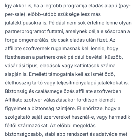
Így akkor is, ha a legtöbb programja eladás alapú (pay-
per-sale), előbb-utóbb szüksége lesz más
jutaléktípusokra is. Például nem sok értelme lenne olyan
partnerprogramot
futtatni, amelynek célja elsősorban a
forgalomgenerálás, de csak eladás után fizet. Az
affiliate szoftvernek rugalmasnak kell lennie, hogy
fizethessen a partnereknek
például bevételi küszöb,
vásárlási típus, eladások vagy kattintások száma
alapján is. Emellett támogatnia kell az ismétlődő,
élethosszig tartó vagy teljesítményalapú jutalékokat is.
Biztonság és csalásmegelőzés affiliate szoftverben
Affiliate szoftver
választásakor fordítson kiemelt
figyelmet a biztonság szintjére. Ellenőrizze, hogy a
szolgáltató saját szervereket használ-e, vagy harmadik
féltől származókat. Az előbbi megoldás
biztonságosabb, stabilabb rendszert és adatvédelmet