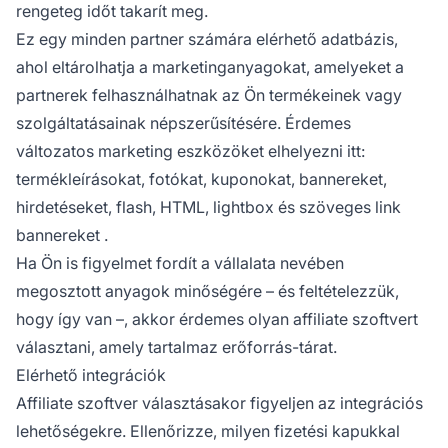
rengeteg időt takarít meg.
Ez egy minden partner számára elérhető adatbázis,
ahol eltárolhatja a marketinganyagokat, amelyeket a
partnerek felhasználhatnak az Ön termékeinek vagy
szolgáltatásainak népszerűsítésére. Érdemes
változatos marketing eszközöket elhelyezni itt:
termékleírásokat, fotókat, kuponokat, bannereket,
hirdetéseket, flash, HTML, lightbox és szöveges
link
bannereket
.
Ha Ön is figyelmet fordít a vállalata nevében
megosztott anyagok minőségére – és feltételezzük,
hogy így van –, akkor érdemes olyan affiliate szoftvert
választani, amely tartalmaz erőforrás-tárat.
Elérhető integrációk
Affiliate szoftver választásakor figyeljen az integrációs
lehetőségekre. Ellenőrizze, milyen fizetési kapukkal