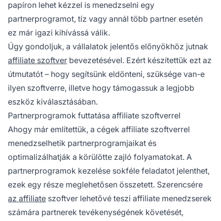
papíron lehet kézzel is menedzselni egy
partnerprogramot, tíz vagy annál több partner esetén
ez már igazi kihívássá válik.
Úgy gondoljuk, a vállalatok jelentős előnyökhöz jutnak
affiliate szoftver
bevezetésével. Ezért készítettük ezt az
útmutatót – hogy segítsünk eldönteni, szüksége van-e
ilyen szoftverre, illetve hogy támogassuk a legjobb
eszköz kiválasztásában.
Partnerprogramok futtatása affiliate szoftverrel
Ahogy már említettük, a cégek affiliate szoftverrel
menedzselhetik
partnerprogramjaikat
és
optimalizálhatják a körülötte zajló folyamatokat. A
partnerprogramok kezelése sokféle feladatot jelenthet,
ezek egy része meglehetősen összetett. Szerencsére
az affiliate
szoftver lehetővé teszi
affiliate menedzserek
számára partnerek tevékenységének követését,