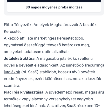
30 napos ingyenes próba indítása
Főbb Tényezők, Amelyek Meghatározzák A Kezdők
Keresetét
A kezdő affiliate marketinges keresetét több,
egymással összefüggő tényező határozza meg,
amelyeket tudatosan optimalizálhat:
Jutalékstruktúra
: A magasabb jutalék közvetlenül
növeli a bevételt eladásonként. Az ismétlődő (recurring)
jutalékok
(pl. SaaS) stabilabb, hosszú távú bevételt
eredményeznek, ezért különösen hasznosak a kezdők
számára.
Piaci rés
kiválasztása
: A jövedelmező rések, magas árú
termékek vagy alacsony versenyhelyzet nagyobb
lehetőségeket kínálnak. A szoftver/SaaS résekben 10-