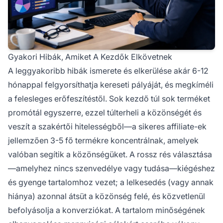
Gyakori Hibák, Amiket A Kezdők Elkövetnek
A leggyakoribb hibák ismerete és elkerülése akár 6-12
hónappal felgyorsíthatja kereseti pályáját, és megkíméli
a felesleges erőfeszítéstől. Sok kezdő túl sok terméket
promótál egyszerre, ezzel túlterheli a közönségét és
veszít a szakértői hitelességből—a sikeres affiliate-ek
jellemzően 3-5 fő termékre koncentrálnak, amelyek
valóban segítik a közönségüket. A rossz rés választása
—amelyhez nincs szenvedélye vagy tudása—kiégéshez
és gyenge tartalomhoz vezet; a lelkesedés (vagy annak
hiánya) azonnal átsüt a közönség felé, és közvetlenül
befolyásolja a konverziókat. A tartalom minőségének