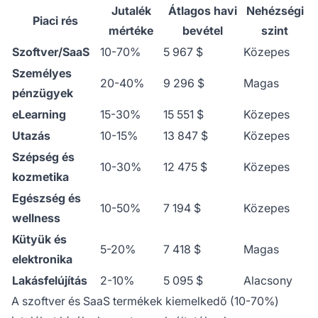
Jutalék
Átlagos havi
Nehézségi
Piaci rés
mértéke
bevétel
szint
Szoftver/SaaS
10-70%
5 967 $
Közepes
Személyes
20-40%
9 296 $
Magas
pénzügyek
eLearning
15-30%
15 551 $
Közepes
Utazás
10-15%
13 847 $
Közepes
Szépség és
10-30%
12 475 $
Közepes
kozmetika
Egészség és
10-50%
7 194 $
Közepes
wellness
Kütyük és
5-20%
7 418 $
Magas
elektronika
Lakásfelújítás
2-10%
5 095 $
Alacsony
A szoftver és SaaS termékek kiemelkedő (10-70%)