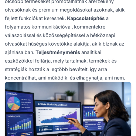
olcsóbb termékeket promótálhatnak árérzékeny
olvasóknak és prémium megoldásokat azoknak, akik
fejlett funkciókat keresnek.
Kapcsolatépítés
a
folyamatos kommunikációval, kommentekre
válaszolással és közösségépítéssel a hétköznapi
olvasókat hűséges követőkké alakítja, akik bíznak az
ajánlásaiban.
Teljesítménymérés
analitikai
eszközökkel feltárja, mely tartalmak, termékek és
stratégiák hozzák a legtöbb bevételt, így arra
koncentrálhat, ami működik, és elhagyhatja, ami nem.