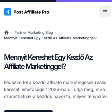
:site.title
Főm
/
/
Partner Marketing Blog
Home
Mennyit Kereshet Egy Kezdő Az Affiliate Marketinggel?
Mennyit Kereshet Egy Kezdő Az
Affiliate Marketinggel?
Fedezze fel a kezdő affiliate marketingesek reális
kereseti lehetőségeit 2026-ban. Tudja meg, mire
számíthatnak a kezdők havonta, milyen tényezők.