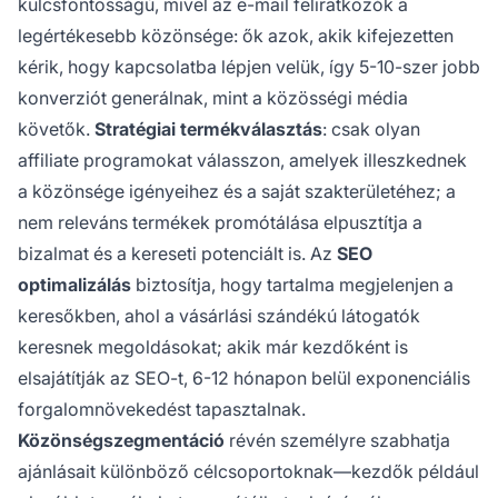
kulcsfontosságú, mivel az e-mail feliratkozók a
legértékesebb közönsége: ők azok, akik kifejezetten
kérik, hogy kapcsolatba lépjen velük, így 5-10-szer jobb
konverziót generálnak, mint a közösségi média
követők.
Stratégiai termékválasztás
: csak olyan
affiliate programokat válasszon, amelyek illeszkednek
a közönsége igényeihez és a saját szakterületéhez; a
nem releváns termékek promótálása elpusztítja a
bizalmat és a kereseti potenciált is. Az
SEO
optimalizálás
biztosítja, hogy tartalma megjelenjen a
keresőkben, ahol a vásárlási szándékú látogatók
keresnek megoldásokat; akik már kezdőként is
elsajátítják az SEO-t, 6-12 hónapon belül exponenciális
forgalomnövekedést tapasztalnak.
Közönségszegmentáció
révén személyre szabhatja
ajánlásait különböző célcsoportoknak—kezdők például