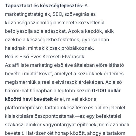
Tapasztalat és készségfejlesztés
: A
marketingstratégiák, SEO, szövegírás és
közönségpszichológia ismerete közvetlenül
befolyásolja az eladásokat. Azok a kezdők, akik
ezekbe a készségekbe fektetnek, gyorsabban
haladnak, mint akik csak próbálkoznak.
Reális Első Éves Kereseti Elvárások
Az affiliate marketing első éve általában előre látható
bevételi mintát követ, amelyet a kezdőknek érdemes
megismerniük a reális elvárások érdekében. Az első
három-hat hónapban a legtöbb kezdő
0-100 dollár
közötti havi bevételt
ér el, mivel ekkor a
platformépítésre, tartalomkészítésre és online jelenlét
kialakítására összpontosítanak—ez egy befektetési
szakasz, amikor vagyontárgyat építenek, nem azonnali
bevételt. Hat-tizenkét hónap között, ahogy a tartalom