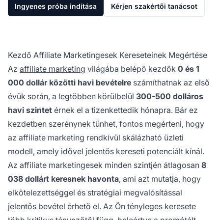
Ingyenes próba indítása
Kérjen szakértői tanácsot
Kezdő Affiliate Marketingesek Kereseteinek Megértése
Az
affiliate marketing
világába belépő kezdők
0 és 1
000 dollár közötti havi bevételre
számíthatnak az első
évük során, a legtöbben körülbelül
300-500 dolláros
havi szintet
érnek el a tizenkettedik hónapra. Bár ez
kezdetben szerénynek tűnhet, fontos megérteni, hogy
az affiliate marketing rendkívül skálázható üzleti
modell, amely idővel jelentős kereseti potenciált kínál.
Az affiliate marketingesek minden szintjén átlagosan
8
038 dollárt keresnek havonta
, ami azt mutatja, hogy
elkötelezettséggel és stratégiai megvalósítással
jelentős bevétel érhető el. Az Ön tényleges keresete
több kritikus tényezőtől függ, beleértve a promótált