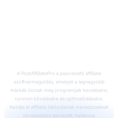
Készen áll affiliate
programja
felskálázására?
A PostAffiliatePro a piacvezető affiliate
szoftvermegoldás, amelyet a legnagyobb
márkák bíznak meg programjaik kezelésére,
nyomon követésére és optimalizálására.
Kezdje el affiliate hálózatának menedzselését
növekedésre tervezett, hatékony