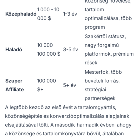
Közönség növelése,
1 000 - 10
tartalom
Középhaladó
1-3 év
000 $
optimalizálása, több
program
Szakértői státusz,
10 000 -
nagy forgalmú
Haladó
3-5 év
100 000 $
platformok, prémium
rések
Mesterfok, több
Szuper
100 000
bevételi forrás,
5+ év
Affiliate
$+
stratégiai
partnerségek
A legtöbb kezdő az első évét a tartalomgyártás,
közönségépítés és konverzióoptimalizálás alapjainak
elsajátításával tölti. A második-harmadik évben, ahogy
a közönsége és tartalomkönyvtára bővül, általában