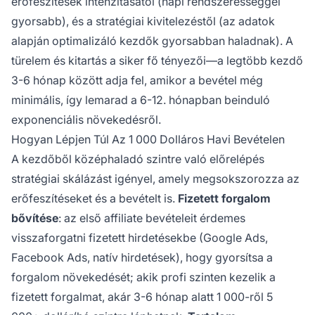
erőfeszítések intenzitásától (napi rendszerességgel
gyorsabb), és a stratégiai kivitelezéstől (az adatok
alapján optimalizáló kezdők gyorsabban haladnak). A
türelem és kitartás a siker fő tényezői—a legtöbb kezdő
3-6 hónap között adja fel, amikor a bevétel még
minimális, így lemarad a 6-12. hónapban beinduló
exponenciális növekedésről.
Hogyan Lépjen Túl Az 1 000 Dolláros Havi Bevételen
A kezdőből középhaladó szintre való előrelépés
stratégiai skálázást igényel, amely megsokszorozza az
erőfeszítéseket és a bevételt is.
Fizetett forgalom
bővítése
: az első affiliate bevételeit érdemes
visszaforgatni fizetett hirdetésekbe (Google Ads,
Facebook Ads, natív hirdetések), hogy gyorsítsa a
forgalom növekedését; akik profi szinten kezelik a
fizetett forgalmat, akár 3-6 hónap alatt 1 000-ről 5