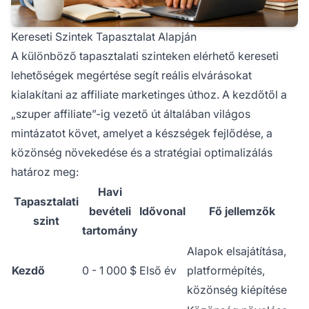
Kereseti Szintek Tapasztalat Alapján
A különböző tapasztalati szinteken elérhető kereseti
lehetőségek megértése segít reális elvárásokat
kialakítani az affiliate marketinges úthoz. A kezdőtől a
„szuper affiliate”-ig vezető út általában világos
mintázatot követ, amelyet a készségek fejlődése, a
közönség növekedése és a stratégiai optimalizálás
határoz meg:
Havi
Tapasztalati
bevételi
Idővonal
Fő jellemzők
szint
tartomány
Alapok elsajátítása,
Kezdő
0 - 1 000 $
Első év
platformépítés,
közönség kiépítése