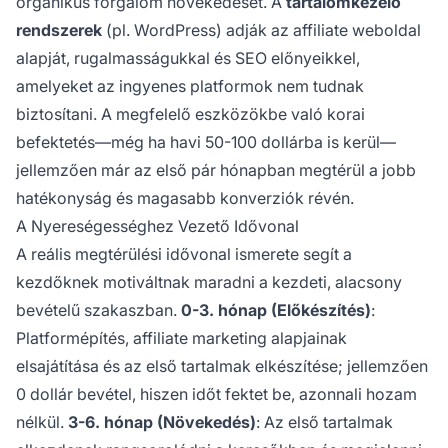
organikus forgalom növekedését. A
tartalomkezelő
rendszerek
(pl. WordPress) adják az affiliate weboldal
alapját, rugalmasságukkal és SEO előnyeikkel,
amelyeket az ingyenes platformok nem tudnak
biztosítani. A megfelelő eszközökbe való korai
befektetés—még ha havi 50-100 dollárba is kerül—
jellemzően már az első pár hónapban megtérül a jobb
hatékonyság és magasabb konverziók révén.
A Nyereségességhez Vezető Idővonal
A reális megtérülési idővonal ismerete segít a
kezdőknek motiváltnak maradni a kezdeti, alacsony
bevételű szakaszban.
0-3. hónap (Előkészítés)
:
Platformépítés, affiliate marketing alapjainak
elsajátítása és az első tartalmak elkészítése; jellemzően
0 dollár bevétel, hiszen időt fektet be, azonnali hozam
nélkül.
3-6. hónap (Növekedés)
: Az első tartalmak