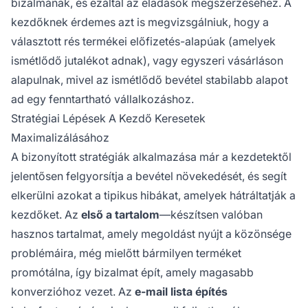
bizalmának, és ezáltal az eladások megszerzéséhez. A
kezdőknek érdemes azt is megvizsgálniuk, hogy a
választott rés termékei előfizetés-alapúak (amelyek
ismétlődő jutalékot adnak), vagy egyszeri vásárláson
alapulnak, mivel az ismétlődő bevétel stabilabb alapot
ad egy fenntartható vállalkozáshoz.
Stratégiai Lépések A Kezdő Keresetek
Maximalizálásához
A bizonyított stratégiák alkalmazása már a kezdetektől
jelentősen felgyorsítja a bevétel növekedését, és segít
elkerülni azokat a tipikus hibákat, amelyek hátráltatják a
kezdőket. Az
első a tartalom
—készítsen valóban
hasznos tartalmat, amely megoldást nyújt a közönsége
problémáira, még mielőtt bármilyen terméket
promótálna, így bizalmat épít, amely magasabb
konverzióhoz vezet. Az
e-mail lista építés