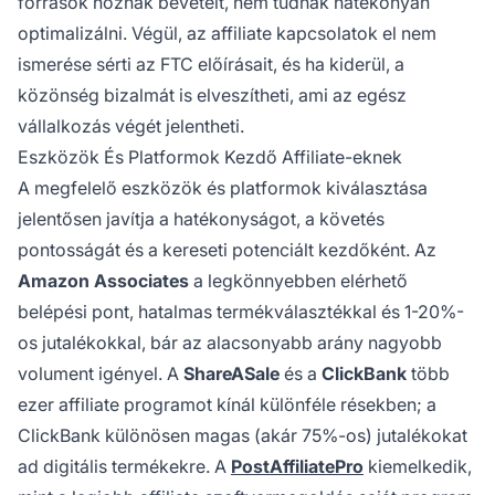
források hoznak bevételt, nem tudnak hatékonyan
optimalizálni. Végül, az affiliate kapcsolatok el nem
ismerése sérti az FTC előírásait, és ha kiderül, a
közönség bizalmát is elveszítheti, ami az egész
vállalkozás végét jelentheti.
Eszközök És Platformok Kezdő Affiliate-eknek
A megfelelő eszközök és platformok kiválasztása
jelentősen javítja a hatékonyságot, a követés
pontosságát és a kereseti potenciált kezdőként. Az
Amazon Associates
a legkönnyebben elérhető
belépési pont, hatalmas termékválasztékkal és 1-20%-
os jutalékokkal, bár az alacsonyabb arány nagyobb
volument igényel. A
ShareASale
és a
ClickBank
több
ezer affiliate programot kínál különféle résekben; a
ClickBank különösen magas (akár 75%-os) jutalékokat
ad digitális termékekre. A
PostAffiliatePro
kiemelkedik,