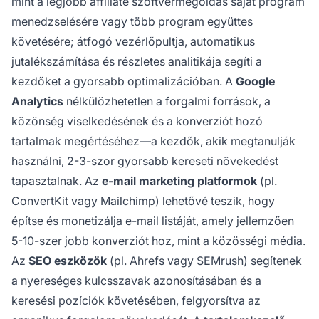
mint a legjobb affiliate szoftvermegoldás saját program
menedzselésére vagy több program együttes
követésére; átfogó vezérlőpultja, automatikus
jutalékszámítása és részletes analitikája segíti a
kezdőket a gyorsabb optimalizációban. A
Google
Analytics
nélkülözhetetlen a forgalmi források, a
közönség viselkedésének és a konverziót hozó
tartalmak megértéséhez—a kezdők, akik megtanulják
használni, 2-3-szor gyorsabb kereseti növekedést
tapasztalnak. Az
e-mail marketing platformok
(pl.
ConvertKit vagy Mailchimp) lehetővé teszik, hogy
építse és monetizálja e-mail listáját, amely jellemzően
5-10-szer jobb konverziót hoz, mint a közösségi média.
Az
SEO eszközök
(pl. Ahrefs vagy SEMrush) segítenek
a nyereséges kulcsszavak azonosításában és a
keresési pozíciók követésében, felgyorsítva az