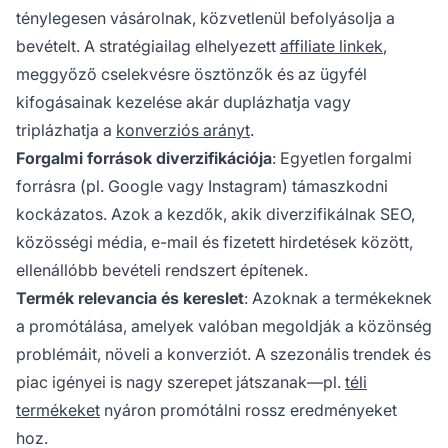
ténylegesen vásárolnak, közvetlenül befolyásolja a
bevételt. A stratégiailag elhelyezett
affiliate linkek
,
meggyőző cselekvésre ösztönzők és az ügyfél
kifogásainak kezelése akár duplázhatja vagy
triplázhatja a
konverziós arányt
.
Forgalmi források diverzifikációja
: Egyetlen forgalmi
forrásra (pl. Google vagy Instagram) támaszkodni
kockázatos. Azok a kezdők, akik diverzifikálnak SEO,
közösségi média, e-mail és fizetett hirdetések között,
ellenállóbb bevételi rendszert építenek.
Termék relevancia és kereslet
: Azoknak a termékeknek
a promótálása, amelyek valóban megoldják a közönség
problémáit, növeli a konverziót. A szezonális trendek és
piac igényei is nagy szerepet játszanak—pl.
téli
termékeket
nyáron promótálni rossz eredményeket
hoz.