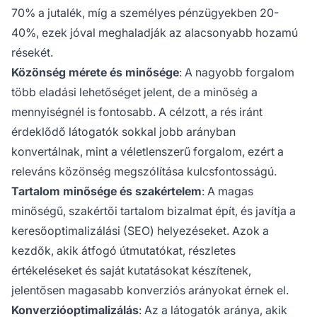
70% a jutalék, míg a személyes pénzügyekben 20-
40%, ezek jóval meghaladják az alacsonyabb hozamú
résekét.
Közönség mérete és minősége
: A nagyobb forgalom
több eladási lehetőséget jelent, de a minőség a
mennyiségnél is fontosabb. A célzott, a rés iránt
érdeklődő látogatók sokkal jobb arányban
konvertálnak, mint a véletlenszerű forgalom, ezért a
releváns közönség megszólítása kulcsfontosságú.
Tartalom minősége és szakértelem
: A magas
minőségű, szakértői tartalom bizalmat épít, és javítja a
keresőoptimalizálási (SEO) helyezéseket. Azok a
kezdők, akik átfogó útmutatókat, részletes
értékeléseket és saját kutatásokat készítenek,
jelentősen magasabb konverziós arányokat érnek el.
Konverzióoptimalizálás
: Az a látogatók aránya, akik