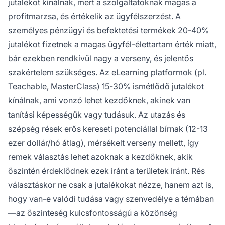
jutalékot kínálnak, mert a szolgáltatóknak magas a
profitmarzsa, és értékelik az ügyfélszerzést. A
személyes pénzügyi és befektetési termékek 20-40%
jutalékot fizetnek a magas ügyfél-élettartam érték miatt,
bár ezekben rendkívül nagy a verseny, és jelentős
szakértelem szükséges. Az eLearning platformok (pl.
Teachable, MasterClass) 15-30% ismétlődő jutalékot
kínálnak, ami vonzó lehet kezdőknek, akinek van
tanítási képességük vagy tudásuk. Az utazás és
szépség rések erős kereseti potenciállal bírnak (12-13
ezer dollár/hó átlag), mérsékelt verseny mellett, így
remek választás lehet azoknak a kezdőknek, akik
őszintén érdeklődnek ezek iránt a területek iránt. Rés
választáskor ne csak a jutalékokat nézze, hanem azt is,
hogy van-e valódi tudása vagy szenvedélye a témában
—az őszinteség kulcsfontosságú a közönség