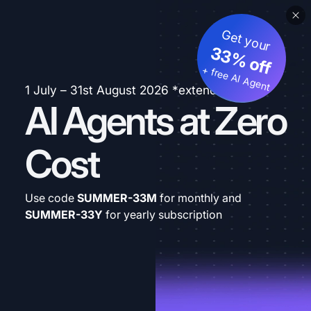
Get your
33% off
+ free AI Agent
1 July – 31st August 2026 *extended
AI Agents at Zero
Cost
Use code
SUMMER-33M
for monthly and
SUMMER-33Y
for yearly subscription