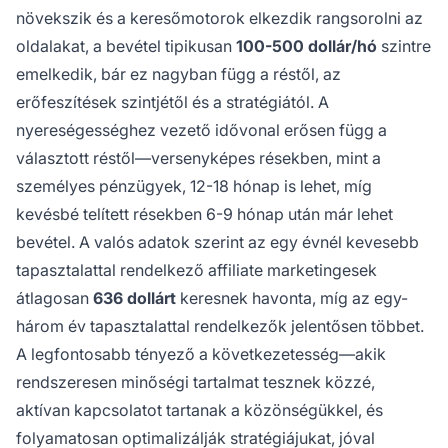
növekszik és a keresőmotorok elkezdik rangsorolni az
oldalakat, a bevétel tipikusan
100-500 dollár/hó
szintre
emelkedik, bár ez nagyban függ a réstől, az
erőfeszítések szintjétől és a stratégiától. A
nyereségességhez vezető idővonal erősen függ a
választott réstől—versenyképes résekben, mint a
személyes pénzügyek, 12-18 hónap is lehet, míg
kevésbé telített résekben 6-9 hónap után már lehet
bevétel. A valós adatok szerint az egy évnél kevesebb
tapasztalattal rendelkező affiliate marketingesek
átlagosan
636 dollárt
keresnek havonta, míg az egy-
három év tapasztalattal rendelkezők jelentősen többet.
A legfontosabb tényező a következetesség—akik
rendszeresen minőségi tartalmat tesznek közzé,
aktívan kapcsolatot tartanak a közönségükkel, és
folyamatosan optimalizálják stratégiájukat, jóval