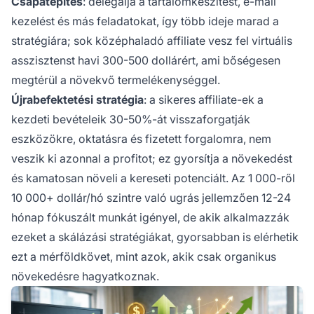
Csapatépítés
: delegálja a tartalomkészítést, e-mail
kezelést és más feladatokat, így több ideje marad a
stratégiára; sok középhaladó affiliate vesz fel virtuális
asszisztenst havi 300-500 dollárért, ami bőségesen
megtérül a növekvő termelékenységgel.
Újrabefektetési stratégia
: a sikeres affiliate-ek a
kezdeti bevételeik 30-50%-át visszaforgatják
eszközökre, oktatásra és fizetett forgalomra, nem
veszik ki azonnal a profitot; ez gyorsítja a növekedést
és kamatosan növeli a kereseti potenciált. Az 1 000-ről
10 000+ dollár/hó szintre való ugrás jellemzően 12-24
hónap fókuszált munkát igényel, de akik alkalmazzák
ezeket a skálázási stratégiákat, gyorsabban is elérhetik
ezt a mérföldkövet, mint azok, akik csak organikus
növekedésre hagyatkoznak.