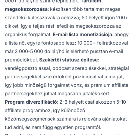
000+ dollár/hó szintre léphetnek.
Tartalom
megsokszorozása
: készítsen több tartalmat magas
szándékú kulcsszavakra célozva; 50 helyett írjon 200+
cikket, így a teljes rést lefedi és megsokszorozza az
organikus forgalmat.
E-mail lista monetizációja
: ahogy
a lista nő, egyre fontosabb lesz; 10 000+ feliratkozóval
már 2 000-5 000 dollár/hó is elérhető pusztán e-mail
promóciókból.
Szakértői státusz építése
:
vendégposztolással, podcast szereplésekkel, stratégiai
partnerségekkel szakértőként pozícionálhatja magát,
így jobb minőségű forgalmat vonz, és prémium affiliate
partnerségekhez juthat magasabb jutalékokért.
Program diverzifikáció
: 2-3 helyett csatlakozzon 5-10
affiliate programhoz, így különböző
közönségszegmensek számára is releváns ajánlatokat
tud adni, és nem függ egyetlen programtól.