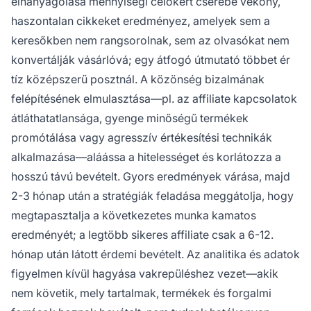
elhanyagolása mennyiségi célokért cserébe vékony,
haszontalan cikkeket eredményez, amelyek sem a
keresőkben nem rangsorolnak, sem az olvasókat nem
konvertálják vásárlóvá; egy átfogó útmutató többet ér
tíz középszerű posztnál. A közönség bizalmának
felépítésének elmulasztása—pl. az affiliate kapcsolatok
átláthatatlansága, gyenge minőségű termékek
promótálása vagy agresszív értékesítési technikák
alkalmazása—aláássa a hitelességet és korlátozza a
hosszú távú bevételt. Gyors eredmények várása, majd
2-3 hónap után a stratégiák feladása meggátolja, hogy
megtapasztalja a következetes munka kamatos
eredményét; a legtöbb sikeres affiliate csak a 6-12.
hónap után látott érdemi bevételt. Az analitika és adatok
figyelmen kívül hagyása vakrepüléshez vezet—akik
nem követik, mely tartalmak, termékek és forgalmi