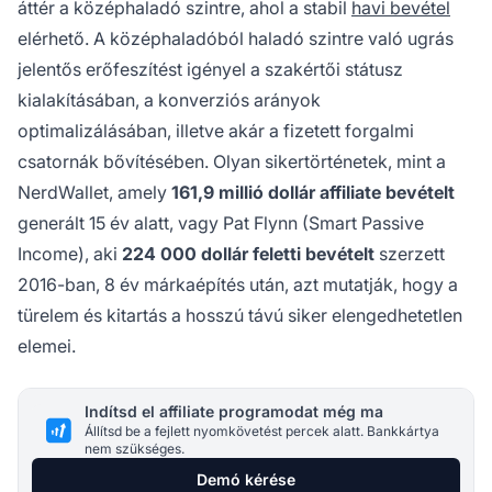
áttér a középhaladó szintre, ahol a stabil
havi bevétel
elérhető. A középhaladóból haladó szintre való ugrás
jelentős erőfeszítést igényel a szakértői státusz
kialakításában, a konverziós arányok
optimalizálásában, illetve akár a fizetett forgalmi
csatornák bővítésében. Olyan sikertörténetek, mint a
NerdWallet, amely
161,9 millió dollár affiliate bevételt
generált 15 év alatt, vagy Pat Flynn (Smart Passive
Income), aki
224 000 dollár feletti bevételt
szerzett
2016-ban, 8 év márkaépítés után, azt mutatják, hogy a
türelem és kitartás a hosszú távú siker elengedhetetlen
elemei.
Indítsd el affiliate programodat még ma
Állítsd be a fejlett nyomkövetést percek alatt. Bankkártya
nem szükséges.
Demó kérése