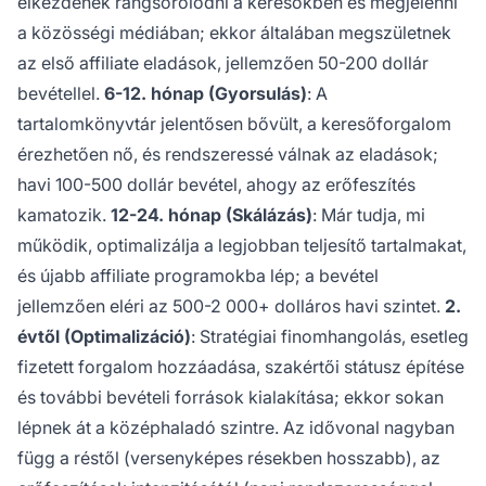
elkezdenek rangsorolódni a keresőkben és megjelenni
a közösségi médiában; ekkor általában megszületnek
az első affiliate eladások, jellemzően 50-200 dollár
bevétellel.
6-12. hónap (Gyorsulás)
: A
tartalomkönyvtár jelentősen bővült, a keresőforgalom
érezhetően nő, és rendszeressé válnak az eladások;
havi 100-500 dollár bevétel, ahogy az erőfeszítés
kamatozik.
12-24. hónap (Skálázás)
: Már tudja, mi
működik, optimalizálja a legjobban teljesítő tartalmakat,
és újabb affiliate programokba lép; a bevétel
jellemzően eléri az 500-2 000+ dolláros havi szintet.
2.
évtől (Optimalizáció)
: Stratégiai finomhangolás, esetleg
fizetett forgalom hozzáadása, szakértői státusz építése
és további bevételi források kialakítása; ekkor sokan
lépnek át a középhaladó szintre. Az idővonal nagyban
függ a réstől (versenyképes résekben hosszabb), az