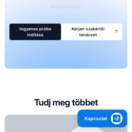
eszközökkel.
Ingyenes próba
Kérjen szakértői
indítása
tanácsot
Tudj meg többet
Mennyit kereshet egy kezdő az affiliate marketinggel 20
Kapcsolat