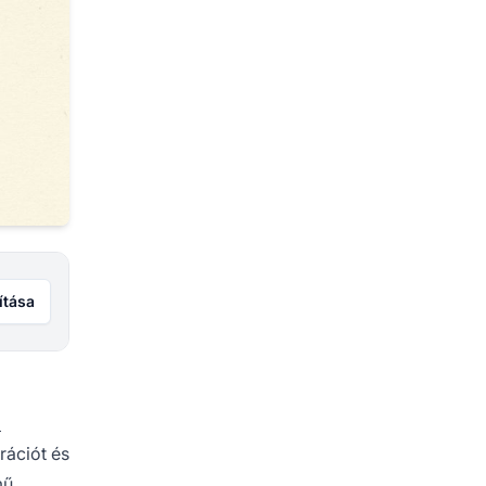
ítása
a
rációt és
mű