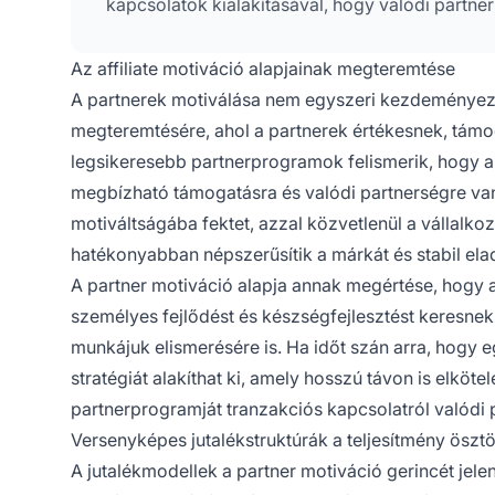
kapcsolatok kialakításával, hogy valódi partne
Az affiliate motiváció alapjainak megteremtése
A partnerek motiválása nem egyszeri kezdeménye
megteremtésére, ahol a partnerek értékesnek, támog
legsikeresebb partnerprogramok felismerik, hogy a 
megbízható támogatásra és valódi partnerségre va
motiváltságába fektet, azzal közvetlenül a vállalko
hatékonyabban népszerűsítik a márkát és stabil el
A partner motiváció alapja annak megértése, hogy 
személyes fejlődést és készségfejlesztést keresne
munkájuk elismerésére is. Ha időt szán arra, hogy e
stratégiát alakíthat ki, amely hosszú távon is elköt
partnerprogramját tranzakciós kapcsolatról valódi p
Versenyképes jutalékstruktúrák a teljesítmény öszt
A jutalékmodellek a partner motiváció gerincét jele