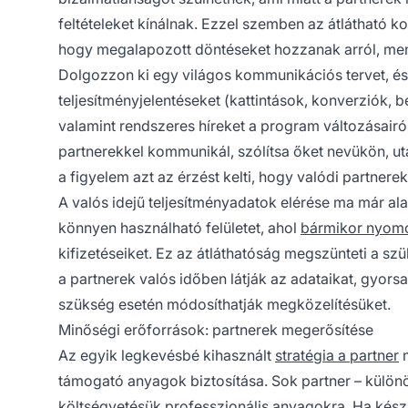
feltételeket kínálnak. Ezzel szemben az átlátható k
hogy megalapozott döntéseket hozzanak arról, men
Dolgozzon ki egy világos kommunikációs tervet, és
teljesítményjelentéseket (kattintások, konverziók, 
valamint rendszeres híreket a program változásairó
partnerekkel kommunikál, szólítsa őket nevükön, ut
a figyelem azt az érzést kelti, hogy valódi partne
A valós idejű teljesítményadatok elérése ma már a
könnyen használható felületet, ahol
bármikor nyom
kifizetéseiket. Ez az átláthatóság megszünteti a szü
a partnerek valós időben látják az adataikat, gyor
szükség esetén módosíthatják megközelítésüket.
Minőségi erőforrások: partnerek megerősítése
Az egyik legkevésbé kihasznált
stratégia a partner
m
támogató anyagok biztosítása. Sok partner – külön
költségvetésük professzionális anyagokra. Ha kész,