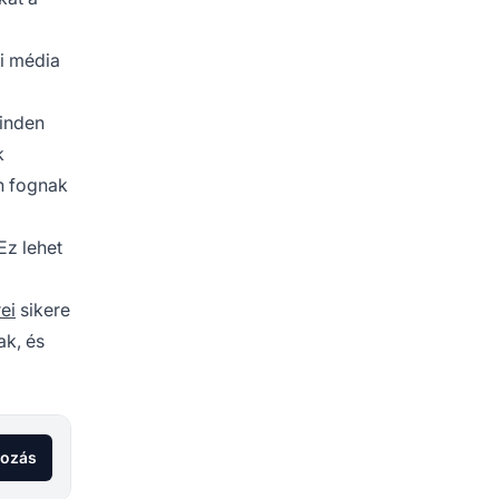
i média
inden
k
n fognak
Ez lehet
ei
sikere
ak, és
kozás