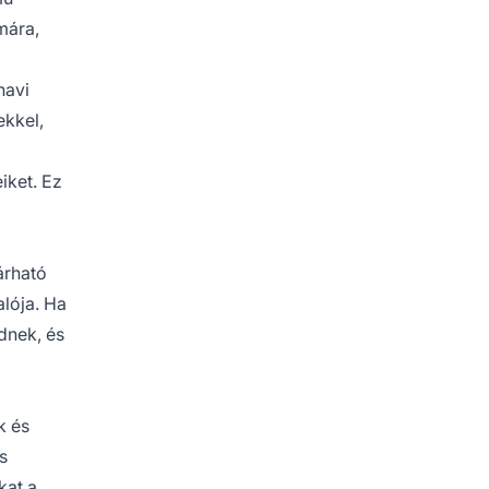
mára,
havi
ekkel,
iket. Ez
árható
alója. Ha
dnek, és
k és
s
kat a