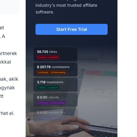
industry's most trusted affiliate
software.
et
Start Free Trial
. A
artnerek
okkal
ak, akik
vágynak
tt
het el.