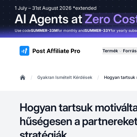
1 July – 31st August 2026 *extended
AI Agents at
Zero Cos
Use code
SUMMER-33M
for monthly and
SUMMER-33Y
for yearly subs
:site.title
Termék
Forrá
/
/
Gyakran Ismételt Kérdések
Hogyan tartsuk 
Home
Hogyan tartsuk motivált
hűségesen a partnereket
stratégiák