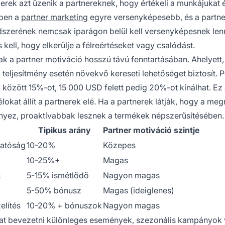
erek azt üzenik a partnereknek, hogy értékeli a munkájukat 
-ben a
partner marketing
egyre versenyképesebb, és a partn
dszerének nemcsak iparágon belül kell versenyképesnek lenn
ell, hogy elkerülje a félreértéseket vagy csalódást.
 a partner motiváció hosszú távú fenntartásában. Ahelyett,
 teljesítmény esetén növekvő kereseti lehetőséget biztosít. P
között 15%-ot, 15 000 USD felett pedig 20%-ot kínálhat. Ez
lokat állít a partnerek elé. Ha a partnerek látják, hogy a meg
nyez, proaktívabbak lesznek a termékek népszerűsítésében.
Tipikus arány
Partner motiváció szintje
hatóság
10-20%
Közepes
10-25%+
Magas
k
5-15% ismétlődő
Nagyon magas
5-50% bónusz
Magas (ideiglenes)
elítés
10-20% + bónuszok
Nagyon magas
kat bevezetni különleges események, szezonális kampányok