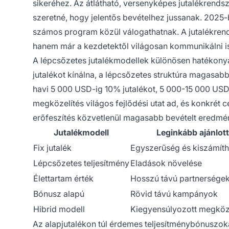
sikeréhez. Az átlátható, versenyképes jutalékrendsz
szeretné, hogy jelentős bevételhez jussanak. 2025
számos program közül válogathatnak. A jutalékren
hanem már a kezdetektől világosan kommunikálni is k
A lépcsőzetes jutalékmodellek különösen hatékonyak
jutalékot kínálna, a lépcsőzetes struktúra magasabb
havi 5 000 USD-ig 10% jutalékot, 5 000-15 000 USD 
megközelítés világos fejlődési utat ad, és konkrét cé
erőfeszítés közvetlenül magasabb bevételt eredmé
Jutalékmodell
Leginkább ajánlott
Fix jutalék
Egyszerűség és kiszámít
Lépcsőzetes teljesítmény
Eladások növelése
Élettartam érték
Hosszú távú partnersége
Bónusz alapú
Rövid távú kampányok
Hibrid modell
Kiegyensúlyozott megköz
Az alapjutalékon túl érdemes teljesítménybónuszo