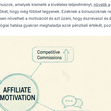
uszok, amelyek kiemelik a kivételes teljesítményt,
növelik a
 őket, hogy még többet tegyenek. Ezeknek a bónuszoknak n
en növelheti a motivációt és azt üzeni, hogy észreveszi és é
lógiai hatása gyakran meghaladja azok pénzbeli értékét, pozi