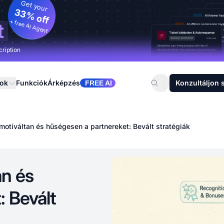
Get your
33% off
+ free AI Agent
t
cription
sok
Funkciók
Árképzés
Konzultáljon 
FREE AI
motiváltan és hűségesen a partnereket: Bevált stratégiák
an és
: Bevált