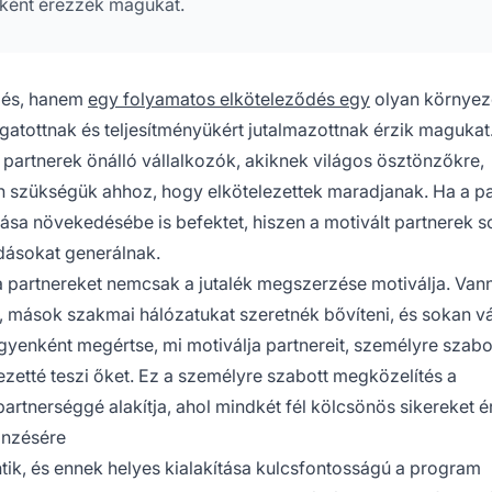
rként érezzék magukat.
zés, hanem
egy folyamatos elköteleződés egy
olyan környez
atottnak és teljesítményükért jutalmazottnak érzik magukat
partnerek önálló vállalkozók, akiknek világos ösztönzőkre,
n szükségük ahhoz, hogy elkötelezettek maradjanak. Ha a p
zása növekedésébe is befektet, hiszen a motivált partnerek s
adásokat generálnak.
a partnereket nemcsak a jutalék megszerzése motiválja. Vann
k, mások szakmai hálózatukat szeretnék bővíteni, és sokan 
gyenként megértse, mi motiválja partnereit, személyre szabo
elezetté teszi őket. Ez a személyre szabott megközelítés a
artnerséggé alakítja, ahol mindkét fél kölcsönös sikereket ér
önzésére
ntik, és ennek helyes kialakítása kulcsfontosságú a program