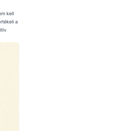
em kell
rtékeli a
tív