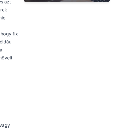
és azt
erek
ie,
 hogy fix
éldául
 a
növelt
 vagy