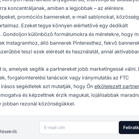
arra koncentráljanak, amiben a legjobbak – az elérésre.
képeket, promóciós bannereket, e-mail sablonokat, közösség
tartalmaz. Ezeket tegye könnyen elérhetővé egy dedikált
l. Gondoljon különböző formátumokra és méretekre, hogy m
k Instagramhoz, álló bannerek Pinteresthez, fekvő bannere
zerűbbé teszi ezek elérését és használatát, annál aktívabba
s, amelyek segítik a partnereket jobb marketingessé válni. 
ppek, forgalomterelési tanácsok vagy iránymutatás az FTC
írásos segédletek azt mutatják, hogy Ön
elkötelezett partner
 támogatva és képzettnek érzik magukat, lojálisabbak maradn
y jobban rezonál közönségükkel.
E-mail cím
Felirat
ítésekről.