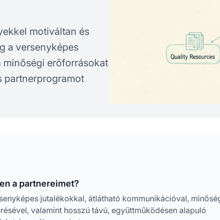
yekkel motiváltan és
meg a versenyképes
a minőségi erőforrásokat
s partnerprogramot
en a partnereimet?
rsenyképes jutalékokkal, átlátható kommunikációval, minősé
erésével, valamint hosszú távú, együttműködésen alapuló