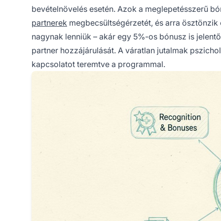
bevételnövelés esetén. Azok a meglepetésszerű bón
partnerek
megbecsültségérzetét, és arra ösztönzik
nagynak lenniük – akár egy 5%-os bónusz is jelentős
partner hozzájárulását. A váratlan jutalmak pszicho
kapcsolatot teremtve a programmal.