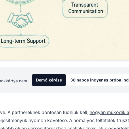
Demó kérése
30 napos ingyenes próba ind
 Bankkártya nem
e. A partnereknek pontosan tudniuk kell,
hogyan működik 
teljesítményük nyomon követése. A homályos feltételek fruszt
 inkább olyan versenytársakhoz csatlakoznak, akik egyértel