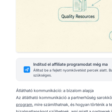
Indítsd el affiliate programodat még ma
Állítsd be a fejlett nyomkövetést percek alatt.
szükséges.
Átlátható kommunikáció: a bizalom alapja
Az átlátható kommunikáció a partnerhűség sarokköv
program
, mire számíthatnak, és hogyan történik a 
bizalmatlanságot szülhetnek, ami miatt a partnerek