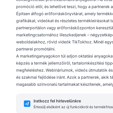
promóció elől, és lehetővé teszi, hogy a partnerek 
Építsen átfogó erőforráskönyvtárat, amely termék
grafikákat, videókat és részletes termékleírásokat 
partnerportálon vagy erőforrásközponton keresztü
marketingcsatornához illeszkedjenek – négyzetképe
weboldalakhoz, rövid videók TikTokhoz. Minél egys
partnerei promótálni.
A marketinganyagokon túl adjon oktatási anyagokat i
képzés a termék jellemzőiről, tartalomkészítési ti
megfeleléshez. Webináriumok, videós útmutatók és 
és szakmai fejlődése iránt. Azok a partnerek, akik
magasabb színvonalú tartalmakat készítenek, amel
Iratkozz fel hírlevelünkre
Értesülj elsőként az új funkciókról és termékfriss