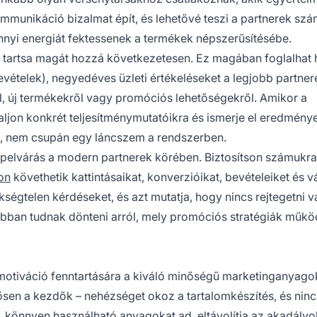
ommunikáció bizalmat épít, és lehetővé teszi a partnerek szá
nyi energiát fektessenek a termékek népszerűsítésébe.
 tartsa magát hozzá következetesen. Ez magában foglalhat 
bevételek), negyedéves üzleti értékeléseket a legjobb partner
l, új termékekről vagy promóciós lehetőségekről. Amikor a
aljon konkrét teljesítménymutatóikra és ismerje el eredménye
rek, nem csupán egy láncszem a rendszerben.
lapelvárás a modern partnerek körében. Biztosítson számukra
on
követhetik kattintásaikat, konverzióikat, bevételeiket és v
kségtelen kérdéseket, és azt mutatja, hogy nincs rejtegetni v
sabban tudnak dönteni arról, mely promóciós stratégiák műkö
otiváció fenntartására a kiváló minőségű marketinganyago
ösen a kezdők – nehézséget okoz a tartalomkészítés, és ninc
 könnyen használható anyagokat ad, eltávolítja az akadályo