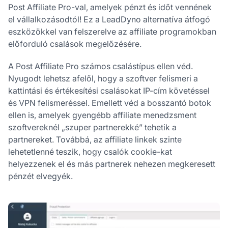
Post Affiliate Pro-val, amelyek pénzt és időt vennének
el vállalkozásodtól! Ez a LeadDyno alternatíva átfogó
eszközökkel van felszerelve az affiliate programokban
előforduló csalások megelőzésére.
A Post Affiliate Pro számos csalástípus ellen véd.
Nyugodt lehetsz afelől, hogy a szoftver felismeri a
kattintási és értékesítési csalásokat IP-cím követéssel
és VPN felismeréssel. Emellett véd a bosszantó botok
ellen is, amelyek gyengébb affiliate menedzsment
szoftvereknél „szuper partnerekké” tehetik a
partnereket. Továbbá, az affiliate linkek szinte
lehetetlenné teszik, hogy csalók cookie-kat
helyezzenek el és más partnerek nehezen megkeresett
pénzét elvegyék.