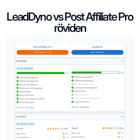
LeadDyno vs Post Affiliate Pro
röviden