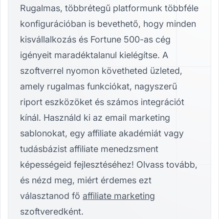
Rugalmas, többrétegű platformunk többféle
konfigurációban is bevethető, hogy minden
kisvállalkozás és Fortune 500-as cég
igényeit maradéktalanul kielégítse. A
szoftverrel nyomon követheted üzleted,
amely rugalmas funkciókat, nagyszerű
riport eszközöket és számos integrációt
kínál. Használd ki az email marketing
sablonokat, egy affiliate akadémiát vagy
tudásbázist affiliate menedzsment
képességeid fejlesztéséhez! Olvass tovább,
és nézd meg, miért érdemes ezt
választanod fő
affiliate marketing
szoftveredként.