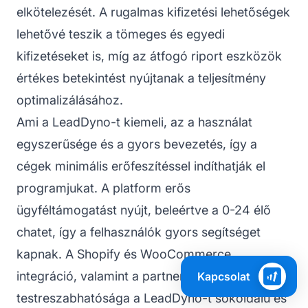
elkötelezését. A rugalmas kifizetési lehetőségek
lehetővé teszik a tömeges és egyedi
kifizetéseket is, míg az átfogó riport eszközök
értékes betekintést nyújtanak a teljesítmény
optimalizálásához.
Ami a LeadDyno-t kiemeli, az a használat
egyszerűsége és a gyors bevezetés, így a
cégek minimális erőfeszítéssel indíthatják el
programjukat. A platform erős
ügyféltámogatást nyújt, beleértve a 0-24 élő
chatet, így a felhasználók gyors segítséget
kapnak. A Shopify és WooCommerce
integráció, valamint a partnerportál
Kapcsolat
testreszabhatósága a LeadDyno-t sokoldalú és