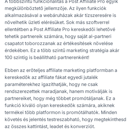
A többszintű funkcionalitás a Post Affiliate Pro egyik
megkülönböztető jellemzője. Az ilyen funkciók
alkalmazásával a webáruházak akár tízszeresére is
növelhetik üzleti elérésüket. Sok más szoftverrel
ellentétben a Post Affiliate Pro kereskedői lehetővé
tehetik partnereik számára, hogy saját al-partneri
csapatot toborozzanak az értékesítések növelése
érdekében. Ez a több szintű marketing stratégia akár
100 szintig is beállítható partnerenként!
Ebben az erőteljes affiliate marketing platformban a
kereskedők az affiliate fákat egyedi jutalék
paraméterekhez igazíthatják, hogy ne csak
rendszerezettek maradjanak, hanem motiválják is
partnereiket, hogy még többet promótáljanak. Ez a
funkció kiváló olyan kereskedők számára, akiknek
termékei több platformon is promótálhatók. Minden
követés és jelentés testreszabható, hogy megtekinthesd
az összes kattintást, leadet és konverziót.