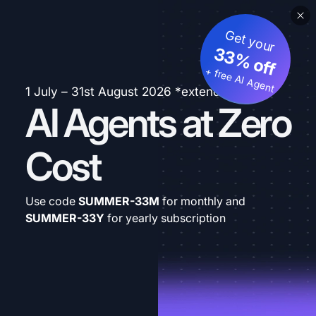
Get your
33% off
+ free AI Agent
1 July – 31st August 2026 *extended
AI Agents at Zero
Cost
Use code
SUMMER-33M
for monthly and
SUMMER-33Y
for yearly subscription