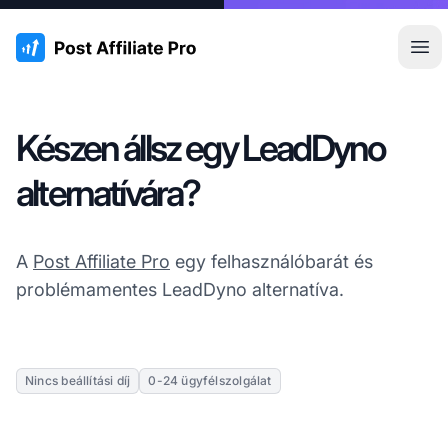
:site.title
Főm
Készen állsz egy LeadDyno
alternatívára?
A
Post Affiliate Pro
egy felhasználóbarát és
problémamentes LeadDyno alternatíva.
Nincs beállítási díj
0-24 ügyfélszolgálat