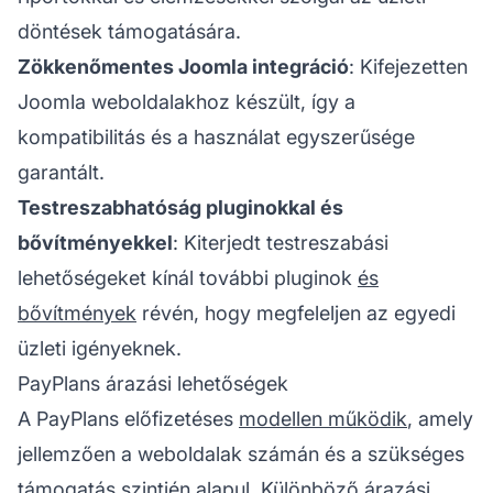
döntések támogatására.
Zökkenőmentes Joomla integráció
: Kifejezetten
Joomla weboldalakhoz készült, így a
kompatibilitás és a használat egyszerűsége
garantált.
Testreszabhatóság pluginokkal és
bővítményekkel
: Kiterjedt testreszabási
lehetőségeket kínál további pluginok
és
bővítmények
révén, hogy megfeleljen az egyedi
üzleti igényeknek.
PayPlans árazási lehetőségek
A PayPlans előfizetéses
modellen működik
, amely
jellemzően a weboldalak számán és a szükséges
támogatás szintjén alapul. Különböző árazási