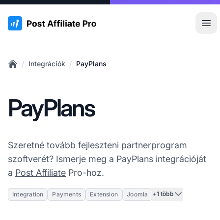
:site.title
Főm
/
/
Integrációk
PayPlans
Home
PayPlans
Szeretné tovább fejleszteni partnerprogram
szoftverét? Ismerje meg a PayPlans integrációját
a
Post Affiliate
Pro-hoz.
+1 több
Integration
Payments
Extension
Joomla