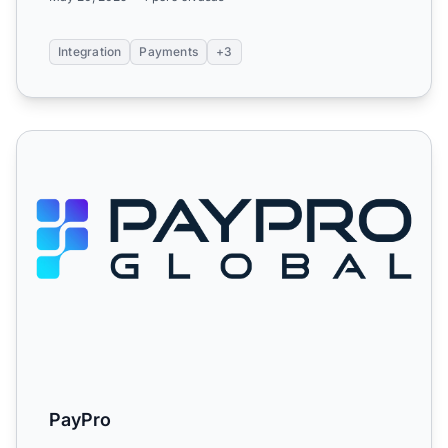
Integration
Payments
+3
PayPro
PayPro