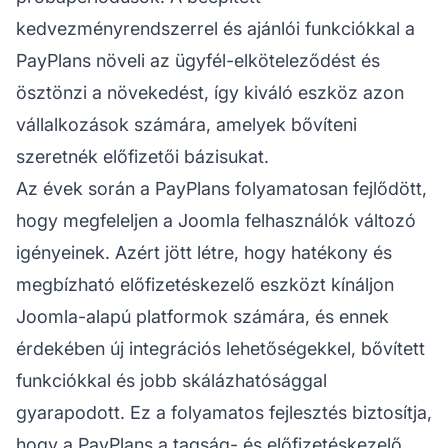
kedvezményrendszerrel és ajánlói funkciókkal a
PayPlans növeli az ügyfél-elköteleződést és
ösztönzi a növekedést, így kiváló eszköz azon
vállalkozások számára, amelyek bővíteni
szeretnék előfizetői bázisukat.
Az évek során a PayPlans folyamatosan fejlődött,
hogy megfeleljen a Joomla felhasználók változó
igényeinek. Azért jött létre, hogy hatékony és
megbízható előfizetéskezelő eszközt kínáljon
Joomla-alapú platformok számára, és ennek
érdekében új integrációs lehetőségekkel, bővített
funkciókkal és jobb skálázhatósággal
gyarapodott. Ez a folyamatos fejlesztés biztosítja,
hogy a PayPlans a tagság- és előfizetéskezelő