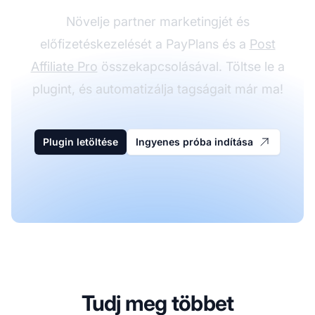
Növelje partner marketingjét és
előfizetéskezelését a PayPlans és a
Post
Affiliate Pro
összekapcsolásával. Töltse le a
plugint, és automatizálja tagságait már ma!
Plugin letöltése
Ingyenes próba indítása
Tudj meg többet