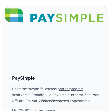
PaySimple
PaySimple
Szeretné tovább fejleszteni
partnerprogram
szoftverét? Próbálja ki a PaySimple integrációt a Post
Affiliate Pro-val. Zökkenőmentesen kapcsolhatja
össze a PaySim...
May 20, 2025
4 perc olvasás