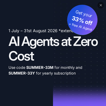
Get your
33% off
+ free AI Agent
1 July – 31st August 2026 *extended
AI Agents at Zero
Cost
Use code
SUMMER-33M
for monthly and
SUMMER-33Y
for yearly subscription