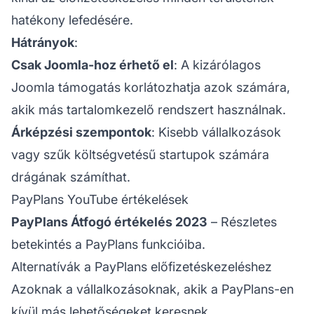
hatékony lefedésére.
Hátrányok
:
Csak Joomla-hoz érhető el
: A kizárólagos
Joomla támogatás korlátozhatja azok számára,
akik más tartalomkezelő rendszert használnak.
Árképzési szempontok
: Kisebb vállalkozások
vagy szűk költségvetésű startupok számára
drágának számíthat.
PayPlans YouTube értékelések
PayPlans Átfogó értékelés 2023
– Részletes
betekintés a PayPlans funkcióiba.
Alternatívák a PayPlans előfizetéskezeléshez
Azoknak a vállalkozásoknak, akik a PayPlans-en
kívül más lehetőségeket keresnek