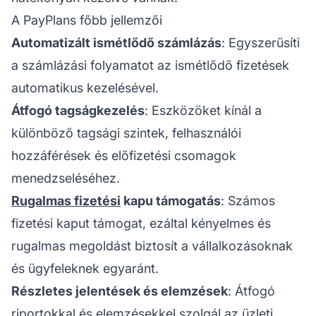
A PayPlans főbb jellemzői
Automatizált ismétlődő számlázás
: Egyszerűsíti
a számlázási folyamatot az ismétlődő fizetések
automatikus kezelésével.
Átfogó tagságkezelés
: Eszközöket kínál a
különböző tagsági szintek, felhasználói
hozzáférések és előfizetési csomagok
menedzseléséhez.
Rugalmas fizetési
kapu támogatás
: Számos
fizetési kaput támogat, ezáltal kényelmes és
rugalmas megoldást biztosít a vállalkozásoknak
és ügyfeleknek egyaránt.
Részletes jelentések és elemzések
: Átfogó
riportokkal és elemzésekkel szolgál az üzleti