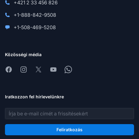
+421 2 33 456 826
+1-888-842-9508
+1-508-469-5208
Közösségi média
Facebook
Instagram
X
Youtube
Whatsapp
Iratkozzon fel hírlevelünkre
E-mail cím
Feliratkozás