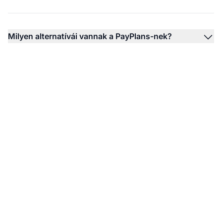
Milyen alternatívái vannak a PayPlans-nek?
Kezdje el a PayPlans
integrációval