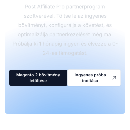
Post Affiliate Pro
partnerprogram
szoftverével. Töltse le az ingyenes
bővítményt, konfigurálja a követést, és
optimalizálja partnerkezelését még ma.
Próbálja ki 1 hónapig ingyen és élvezze a 0-
24-es támogatást.
Magento 2 bővítmény
Ingyenes próba
letöltése
indítása