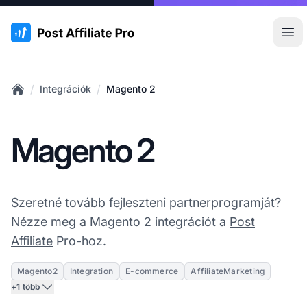
:site.title
Főm
/
/
Integrációk
Magento 2
Home
Magento 2
Szeretné tovább fejleszteni partnerprogramját?
Nézze meg a Magento 2 integrációt a
Post
Affiliate
Pro-hoz.
Magento2
Integration
E-commerce
AffiliateMarketing
+1 több