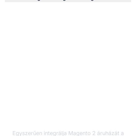
Kapcsolja össze a
Magento 2-t a Post
Affiliate Pro-val
Egyszerűen integrálja Magento 2 áruházát a