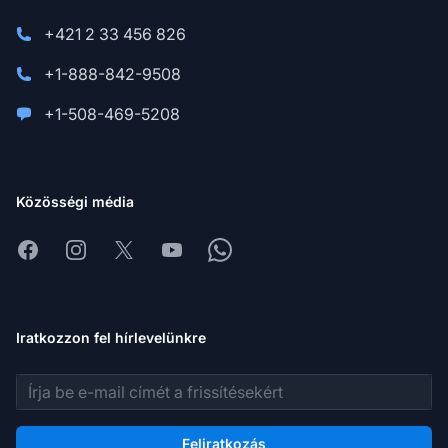
+421 2 33 456 826
+1-888-842-9508
+1-508-469-5208
Közösségi média
Facebook
Instagram
X
Youtube
Whatsapp
Iratkozzon fel hírlevelünkre
E-mail cím
Feliratkozás