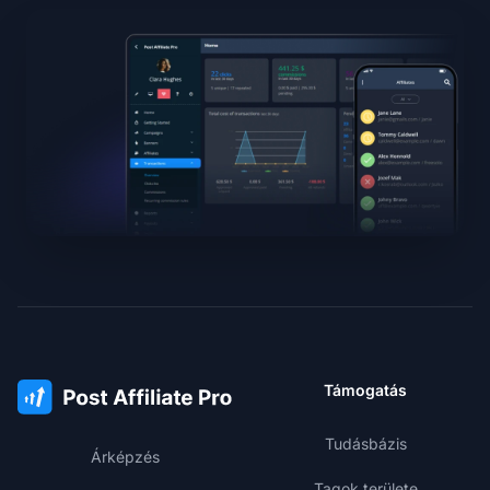
Támogatás
Tudásbázis
Árképzés
Tagok területe