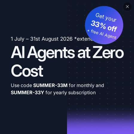
Get your
33% off
+ free AI Agent
1 July – 31st August 2026 *extended
AI Agents at Zero
Cost
Use code
SUMMER-33M
for monthly and
SUMMER-33Y
for yearly subscription