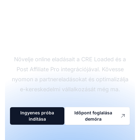
Növelje e-
kereskedelmét
partnerkövetéssel
Növelje online eladásait a CRE Loaded és a
Post Affiliate Pro integrációjával. Kövesse
nyomon a partnereladásokat és optimalizálja
e-kereskedelmi vállalkozását még ma.
Ingyenes próba
Időpont foglalása
indítása
demóra