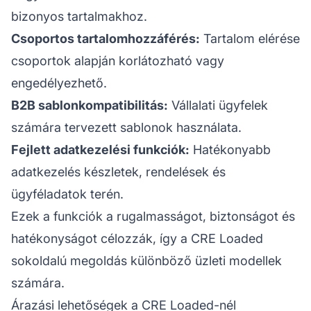
bizonyos tartalmakhoz.
Csoportos tartalomhozzáférés:
Tartalom elérése
csoportok alapján korlátozható vagy
engedélyezhető.
B2B sablonkompatibilitás:
Vállalati ügyfelek
számára tervezett sablonok használata.
Fejlett adatkezelési funkciók:
Hatékonyabb
adatkezelés készletek, rendelések és
ügyféladatok terén.
Ezek a funkciók a rugalmasságot, biztonságot és
hatékonyságot célozzák, így a CRE Loaded
sokoldalú megoldás különböző üzleti modellek
számára.
Árazási lehetőségek a CRE Loaded-nél