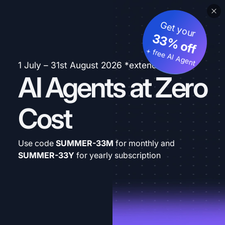
Get your
33% off
+ free AI Agent
1 July – 31st August 2026 *extended
AI Agents at Zero
Cost
Use code
SUMMER-33M
for monthly and
SUMMER-33Y
for yearly subscription