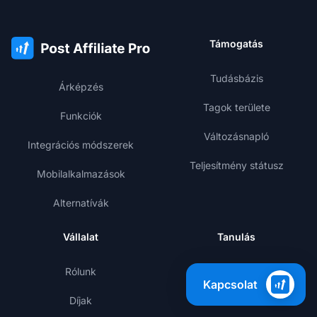
Támogatás
Tudásbázis
Árképzés
Tagok területe
Funkciók
Változásnapló
Integrációs módszerek
Teljesítmény státusz
Mobilalkalmazások
Alternatívák
Vállalat
Tanulás
Rólunk
Blog
Kapcsolat
Díjak
Sablonok