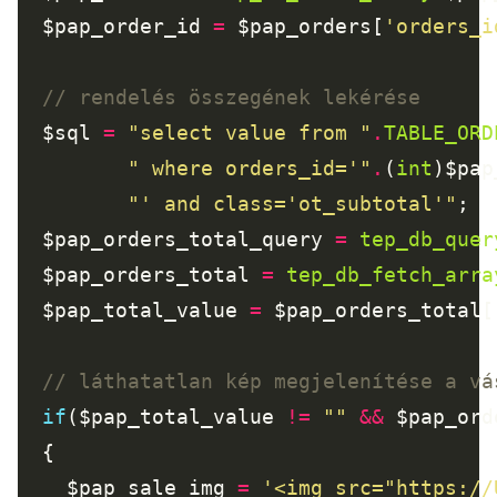
  $pap_order_id 
=
 $pap_orders[
'orders_i
  $sql 
=
"select value from "
.
TABLE_ORD
" where orders_id='"
.
(
int
)$pap
"' and class='ot_subtotal'"
  $pap_orders_total_query 
=
tep_db_quer
  $pap_orders_total 
=
tep_db_fetch_arra
  $pap_total_value 
=
 $pap_orders_total[
if
($pap_total_value 
!=
""
&&
 $pap_ord
    $pap_sale_img 
=
'<img src="https://