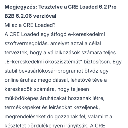
Megjegyzés: Tesztelve a CRE Loaded 6.2 Pro
B2B 6.2.06 verzióval
Mi az a CRE Loaded?
A CRE Loaded egy átfogó e-kereskedelmi
szoftvermegoldás, amelyet azzal a céllal
terveztek, hogy a vállalkozások számára teljes
„E-kereskedelmi ökoszisztémát” biztosítson. Egy
stabil bevásárlókosár-programot ötvöz
egy
online
áruház megoldással, lehetővé téve a
kereskedők számára, hogy teljesen
működőképes áruházakat hozzanak létre,
termékképeket és leírásokat kezeljenek,
megrendeléseket dolgozzanak fel, valamint a
készletet gördülékenyen irányítsák. A CRE