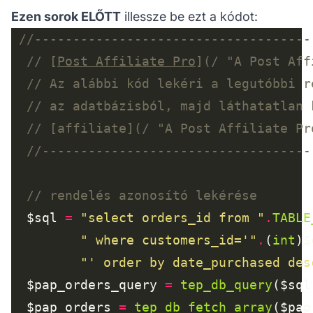
Ezen sorok ELŐTT
illessze be ezt a kódot:
// [
Post Affiliate Pro
  $sql 
=
"select orders_id from "
.
TABLE
" where customers_id='"
.
(
int
)$
"' order by date_purchased des
  $pap_orders_query 
=
tep_db_query
  $pap_orders 
=
tep_db_fetch_array