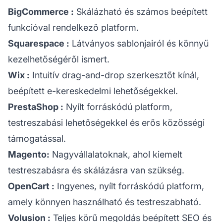
BigCommerce
:
Skálázható és számos beépített
funkcióval rendelkező platform.
Squarespace
:
Látványos sablonjairól és könnyű
kezelhetőségéről ismert.
Wix
:
Intuitív drag-and-drop szerkesztőt kínál,
beépített e-kereskedelmi lehetőségekkel.
PrestaShop
:
Nyílt forráskódú platform,
testreszabási lehetőségekkel és erős közösségi
támogatással.
Magento:
Nagyvállalatoknak, ahol kiemelt
testreszabásra és skálázásra van szükség.
OpenCart
:
Ingyenes, nyílt forráskódú platform,
amely könnyen használható és testreszabható.
Volusion
:
Teljes körű megoldás beépített SEO és