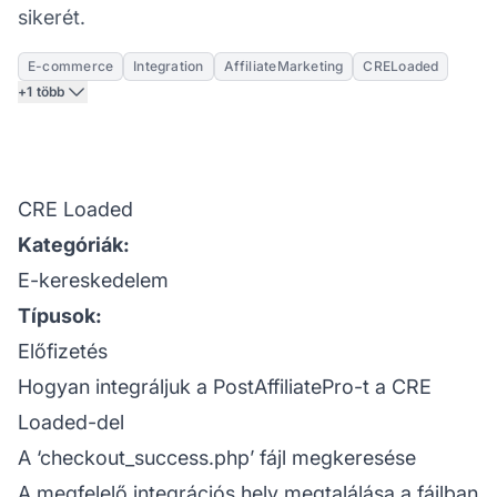
sikerét.
E-commerce
Integration
AffiliateMarketing
CRELoaded
+1 több
CRE Loaded
Kategóriák:
E-kereskedelem
Típusok:
Előfizetés
Hogyan integráljuk a PostAffiliatePro-t a CRE
Loaded-del
A ‘checkout_success.php’ fájl megkeresése
A megfelelő integrációs hely megtalálása a fájlban