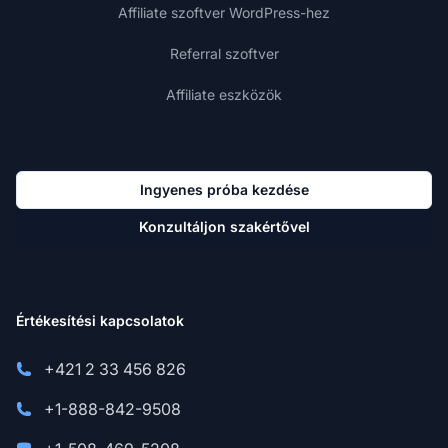
Affiliate szoftver WordPress-hez
Referral szoftver
Affiliate eszközök
Ingyenes próba kezdése
Konzultáljon szakértővel
Értékesítési kapcsolatok
+421 2 33 456 826
+1-888-842-9508