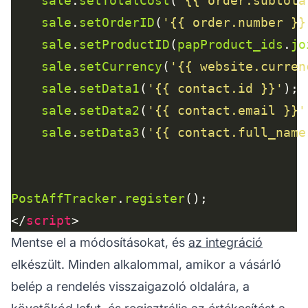
sale
.
setTotalCost
(
'{{ order.subtota
sale
.
setOrderID
(
'{{ order.number }}
sale
.
setProductID
(
papProduct_ids
.
jo
sale
.
setCurrency
(
'{{ website.curren
sale
.
setData1
(
'{{ contact.id }}'
sale
.
setData2
(
'{{ contact.email }}'
sale
.
setData3
(
'{{ contact.full_name
PostAffTracker
.
register
</
script
Mentse el a módosításokat, és
az integráció
elkészült. Minden alkalommal, amikor a vásárló
belép a rendelés visszaigazoló oldalára, a