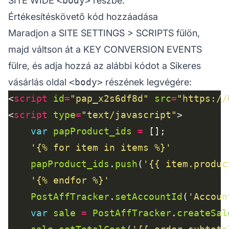
SITE WIDE
<body>
részbe.
Értékesítéskövető kód hozzáadása
Maradjon a SITE SETTINGS > SCRIPTS fülön,
majd váltson át a KEY CONVERSION EVENTS
fülre, és adja hozzá az alábbi kódot a Sikeres
vásárlás oldal
<body>
részének legvégére:
<
script
id
=
"pap_x2s6df8d"
src
=
"https://
<
script
type
=
"text/javascript"
var
papProduct_ids
=
'{% for item in items %}'
papProduct_ids
.
push
(
'{{ item.produc
'{% endfor %}'
PostAffTracker
.
setAccountId
(
'Accoun
var
sale
=
PostAffTracker
.
createSal