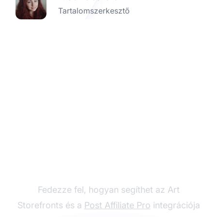
Tartalomszerkesztő
Növelje művészeti
eladásait
partnerintegrációval
Fedezze fel, hogyan segíthet az Art
Storefronts és a
Post Affiliate Pro
integrációja