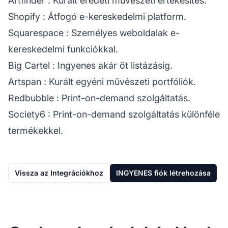
Artfinder
: Kurált eredeti művészeti értékesítés.
Shopify
: Átfogó e-kereskedelmi platform.
Squarespace
: Személyes weboldalak e-
kereskedelmi funkciókkal.
Big Cartel
: Ingyenes akár öt listázásig.
Artspan
: Kurált egyéni művészeti portfóliók.
Redbubble
: Print-on-demand szolgáltatás.
Society6
: Print-on-demand szolgáltatás különféle
termékekkel.
Vissza az Integrációkhoz
INGYENES fiók létrehozása