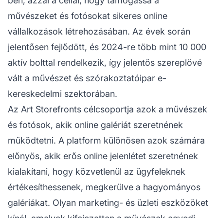
ben, azzal a céllal, hogy támogassa a
művészeket és fotósokat sikeres online
vállalkozások létrehozásában. Az évek során
jelentősen fejlődött, és 2024-re több mint 10 000
aktív bolttal rendelkezik, így jelentős szereplővé
vált a művészet és szórakoztatóipar e-
kereskedelmi szektorában.
Az Art Storefronts célcsoportja azok a művészek
és fotósok, akik online galériát szeretnének
működtetni. A platform különösen azok számára
előnyös, akik erős online jelenlétet szeretnének
kialakítani, hogy közvetlenül az ügyfeleknek
értékesíthessenek, megkerülve a hagyományos
galériákat. Olyan marketing- és üzleti eszközöket