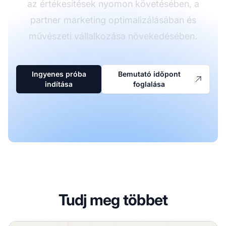
az értékesítések nyomon követésében, a
partner marketing optimalizálásában és
művészeti vállalkozása növekedésében.
Ingyenes próba
Bemutató időpont
indítása
foglalása
Tudj meg többet