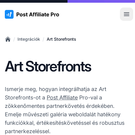
:site.title
Főm
/
/
Integrációk
Art Storefronts
Home
Art Storefronts
Ismerje meg, hogyan integrálhatja az Art
Storefronts-ot a
Post Affiliate
Pro-val a
zökkenőmentes partnerkövetés érdekében.
Emelje művészeti galéria weboldalát hatékony
funkciókkal, értékesítéskövetéssel és robusztus
partnerkezeléssel.