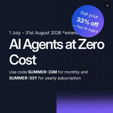
Get your
33% off
+ free AI Agent
1 July – 31st August 2026 *extended
AI Agents at Zero
Cost
Use code
SUMMER-33M
for monthly and
SUMMER-33Y
for yearly subscription