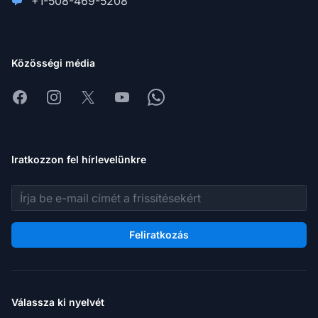
+1-508-469-5208
Közösségi média
Facebook
Instagram
X
Youtube
Whatsapp
Iratkozzon fel hírlevelünkre
E-mail cím
Feliratkozás
Válassza ki nyelvét