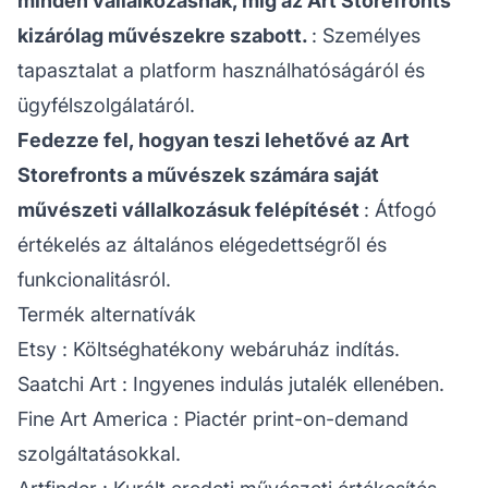
minden vállalkozásnak, míg az Art Storefronts
kizárólag művészekre szabott.
: Személyes
tapasztalat a platform használhatóságáról és
ügyfélszolgálatáról.
Fedezze fel, hogyan teszi lehetővé az Art
Storefronts a művészek számára saját
művészeti vállalkozásuk felépítését
: Átfogó
értékelés az általános elégedettségről és
funkcionalitásról.
Termék alternatívák
Etsy
: Költséghatékony webáruház indítás.
Saatchi Art
: Ingyenes indulás jutalék ellenében.
Fine Art America
: Piactér print-on-demand
szolgáltatásokkal.