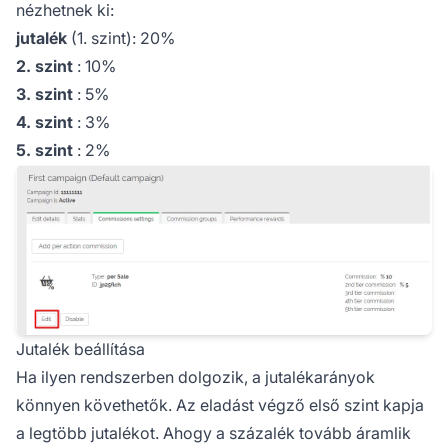
nézhetnek ki:
jutalék
(1. szint): 20%
2. szint
: 10%
3. szint
: 5%
4. szint
: 3%
5. szint
: 2%
Jutalék beállítása
Ha ilyen rendszerben dolgozik, a jutalékarányok
könnyen követhetők. Az eladást végző első szint kapja
a legtöbb jutalékot. Ahogy a százalék tovább áramlik