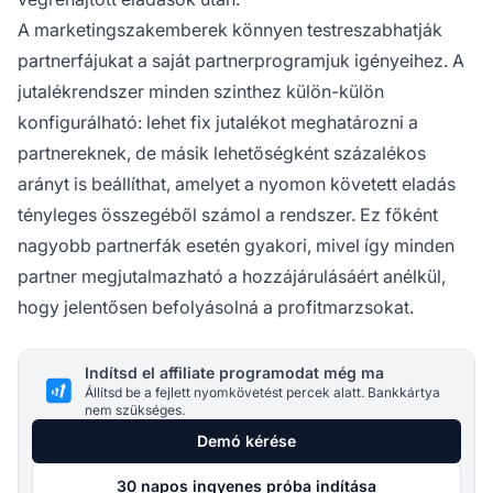
A marketingszakemberek könnyen testreszabhatják
partnerfájukat a saját
partnerprogramjuk
igényeihez. A
jutalékrendszer minden szinthez külön-külön
konfigurálható: lehet fix jutalékot meghatározni a
partnereknek, de másik lehetőségként százalékos
arányt is beállíthat, amelyet a nyomon követett eladás
tényleges összegéből számol a rendszer. Ez főként
nagyobb
partnerfák
esetén gyakori, mivel így minden
partner megjutalmazható a hozzájárulásáért anélkül,
hogy jelentősen befolyásolná a profitmarzsokat.
Indítsd el affiliate programodat még ma
Állítsd be a fejlett nyomkövetést percek alatt. Bankkártya
nem szükséges.
Demó kérése
30 napos ingyenes próba indítása