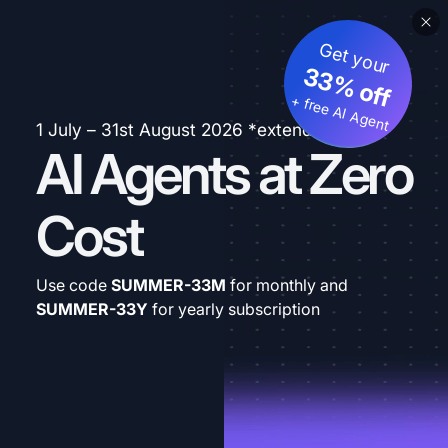
Get your
33% off
+ free AI Agent
1 July – 31st August 2026 *extended
AI Agents at Zero
Cost
Use code
SUMMER-33M
for monthly and
SUMMER-33Y
for yearly subscription