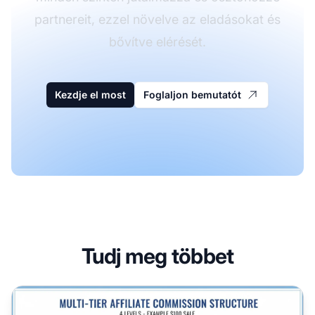
partnereit, ezzel növelve az eladásokat és
bővítve elérését.
Kezdje el most
Foglaljon bemutatót
Tudj meg többet
Mi az a többszintű jutalék? Teljes útmutató a partneri szin