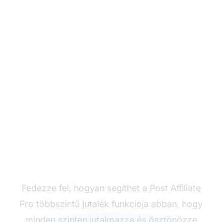
Növelje
partnerprogramját
többszintű jutalékokkal
Fedezze fel, hogyan segíthet a
Post Affiliate
Pro többszintű jutalék funkciója abban, hogy
minden szinten jutalmazza és ösztönözze