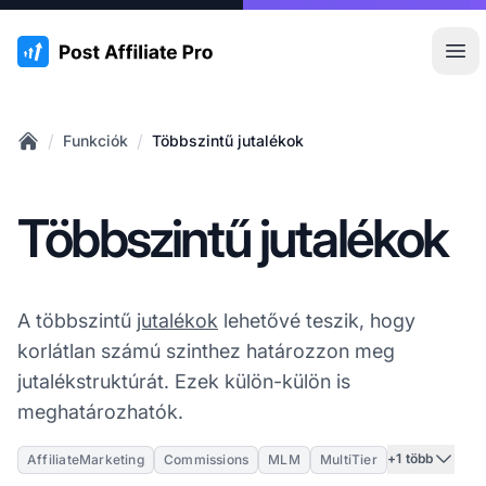
:site.title
Főm
/
/
Funkciók
Többszintű jutalékok
Home
Többszintű jutalékok
A többszintű
jutalékok
lehetővé teszik, hogy
korlátlan számú szinthez határozzon meg
jutalékstruktúrát. Ezek külön-külön is
meghatározhatók.
+1 több
AffiliateMarketing
Commissions
MLM
MultiTier