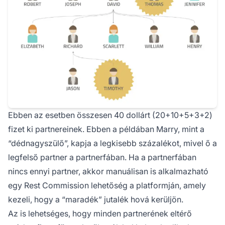
Ebben az esetben összesen 40 dollárt (20+10+5+3+2)
fizet ki partnereinek. Ebben a példában Marry, mint a
“dédnagyszülő”, kapja a legkisebb százalékot, mivel ő a
legfelső
partner
a partnerfában. Ha a partnerfában
nincs ennyi partner, akkor manuálisan is alkalmazható
egy
Rest Commission
lehetőség a platformján, amely
kezeli, hogy a “maradék” jutalék hová kerüljön.
Az is lehetséges, hogy minden partnerének eltérő