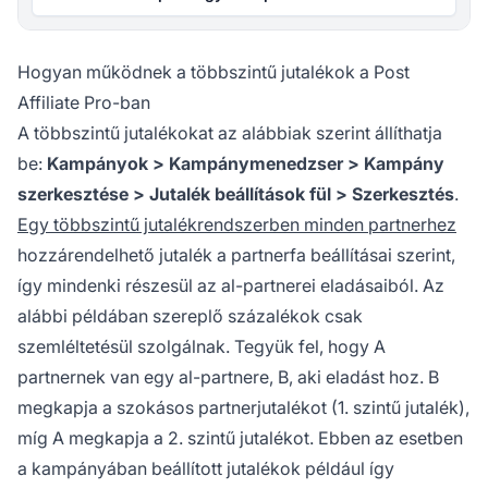
Hogyan működnek a többszintű jutalékok a Post
Affiliate Pro-ban
A többszintű jutalékokat az alábbiak szerint állíthatja
be:
Kampányok > Kampánymenedzser > Kampány
szerkesztése > Jutalék beállítások fül > Szerkesztés
.
Egy többszintű jutalékrendszerben minden partnerhez
hozzárendelhető jutalék a partnerfa beállításai szerint,
így mindenki részesül az al-partnerei eladásaiból. Az
alábbi példában szereplő százalékok csak
szemléltetésül szolgálnak. Tegyük fel, hogy A
partnernek van egy al-partnere, B, aki eladást hoz. B
megkapja a szokásos partnerjutalékot (1. szintű jutalék),
míg A megkapja a 2. szintű jutalékot. Ebben az esetben
a
kampányában beállított jutalékok
például így