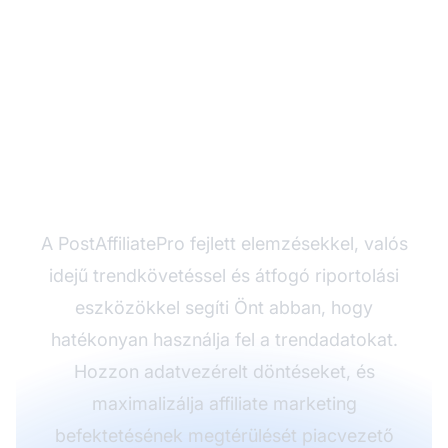
Készen áll affiliate
marketing stratégiája
optimalizálására?
A PostAffiliatePro fejlett elemzésekkel, valós
idejű trendkövetéssel és átfogó riportolási
eszközökkel segíti Önt abban, hogy
hatékonyan használja fel a trendadatokat.
Hozzon adatvezérelt döntéseket, és
maximalizálja affiliate marketing
befektetésének megtérülését piacvezető