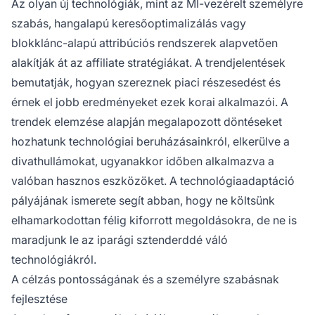
Az olyan új technológiák, mint az MI-vezérelt személyre
szabás, hangalapú keresőoptimalizálás vagy
blokklánc-alapú attribúciós rendszerek alapvetően
alakítják át az affiliate stratégiákat. A trendjelentések
bemutatják, hogyan szereznek piaci részesedést és
érnek el jobb eredményeket ezek korai alkalmazói. A
trendek elemzése alapján megalapozott döntéseket
hozhatunk technológiai beruházásainkról, elkerülve a
divathullámokat, ugyanakkor időben alkalmazva a
valóban hasznos eszközöket. A technológiaadaptáció
pályájának ismerete segít abban, hogy ne költsünk
elhamarkodottan félig kiforrott megoldásokra, de ne is
maradjunk le az iparági sztenderddé váló
technológiákról.
A célzás pontosságának és a személyre szabásnak
fejlesztése