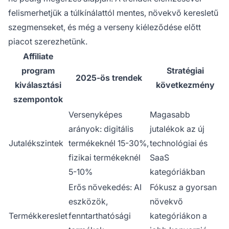
felismerhetjük a túlkínálattól mentes, növekvő keresletű
szegmenseket, és még a verseny kiéleződése előtt
piacot szerezhetünk.
Affiliate
program
Stratégiai
2025-ös trendek
kiválasztási
következmény
szempontok
Versenyképes
Magasabb
arányok: digitális
jutalékok az új
Jutalékszintek
termékeknél 15-30%,
technológiai és
fizikai termékeknél
SaaS
5-10%
kategóriákban
Erős növekedés: AI
Fókusz a gyorsan
eszközök,
növekvő
Termékkereslet
fenntarthatósági
kategóriákon a