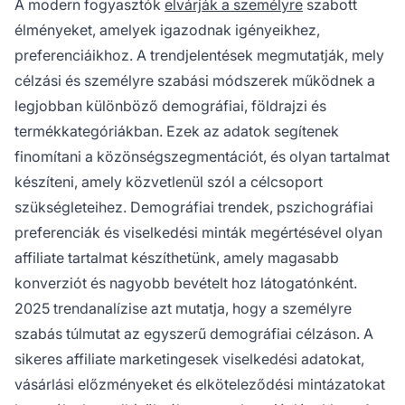
A modern fogyasztók
elvárják a személyre
szabott
élményeket, amelyek igazodnak igényeikhez,
preferenciáikhoz. A trendjelentések megmutatják, mely
célzási és személyre szabási módszerek működnek a
legjobban különböző demográfiai, földrajzi és
termékkategóriákban. Ezek az adatok segítenek
finomítani a közönségszegmentációt, és olyan tartalmat
készíteni, amely közvetlenül szól a célcsoport
szükségleteihez. Demográfiai trendek, pszichográfiai
preferenciák és viselkedési minták megértésével olyan
affiliate tartalmat készíthetünk, amely magasabb
konverziót és nagyobb bevételt hoz látogatónként.
2025 trendanalízise azt mutatja, hogy a személyre
szabás túlmutat az egyszerű demográfiai célzáson. A
sikeres affiliate marketingesek viselkedési adatokat,
vásárlási előzményeket és elköteleződési mintázatokat