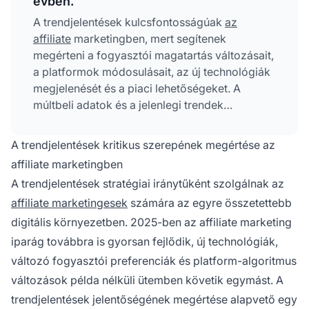
évben.
A trendjelentések kulcsfontosságúak
az
affiliate
marketingben, mert segítenek
megérteni a fogyasztói magatartás változásait,
a platformok módosulásait, az új technológiák
megjelenését és a piaci lehetőségeket. A
múltbeli adatok és a jelenlegi trendek
elemzésével előrejelezhető, mely stratégiák
lesznek a leghatékonyabbak, optimalizálható
A trendjelentések kritikus szerepének megértése az
az affiliate programok kiválasztása, és 2025-
affiliate marketingben
ben is megelőzhető a versenytársak többsége.
A trendjelentések stratégiai iránytűként szolgálnak az
affiliate marketingesek
számára az egyre összetettebb
digitális környezetben. 2025-ben az affiliate marketing
iparág továbbra is gyorsan fejlődik, új technológiák,
változó fogyasztói preferenciák és platform-algoritmus
változások példa nélküli ütemben követik egymást. A
trendjelentések jelentőségének megértése alapvető egy