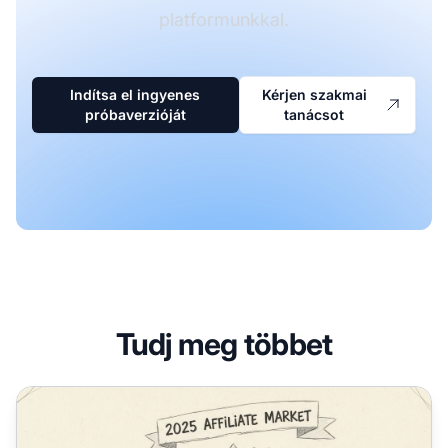
platformunkkal.
Indítsa el ingyenes
Kérjen szakmai
próbaverzióját
tanácsot
Tudj meg többet
Túl késő elkezdeni az affiliate marketinget 2025-ben?