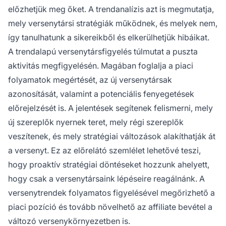
előzhetjük meg őket. A trendanalízis azt is megmutatja,
mely versenytársi stratégiák működnek, és melyek nem,
így tanulhatunk a sikereikből és elkerülhetjük hibáikat.
A trendalapú versenytársfigyelés túlmutat a puszta
aktivitás megfigyelésén. Magában foglalja a piaci
folyamatok megértését, az új versenytársak
azonosítását, valamint a potenciális fenyegetések
előrejelzését is. A jelentések segítenek felismerni, mely
új szereplők nyernek teret, mely régi szereplők
veszítenek, és mely stratégiai változások alakíthatják át
a versenyt. Ez az előrelátó szemlélet lehetővé teszi,
hogy proaktív stratégiai döntéseket hozzunk ahelyett,
hogy csak a versenytársaink lépéseire reagálnánk. A
versenytrendek folyamatos figyelésével megőrizhető a
piaci pozíció és tovább növelhető az affiliate bevétel a
változó versenykörnyezetben is.