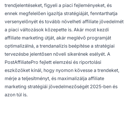
trendjelentéseket, figyeli a piaci fejleményeket, és
ennek megfelelően igazítja stratégiáját, fenntarthatja
versenyelőnyét és tovább növelheti affiliate jövedelmét
a piaci változások közepette is. Akár most kezdi
affiliate marketing útját, akár meglévő programját
optimalizálná, a trendanalízis beépítése a stratégiai
tervezésbe jelentősen növeli sikerének esélyét. A
PostAffiliatePro fejlett elemzési és riportolási
eszközöket kínál, hogy nyomon kövesse a trendeket,
mérje a teljesítményt, és maximalizálja affiliate
marketing stratégiái jövedelmezőségét 2025-ben és
azon túl is.