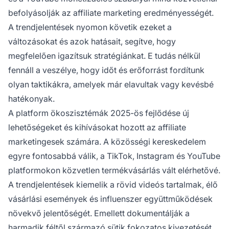
befolyásolják az affiliate marketing eredményességét.
A trendjelentések nyomon követik ezeket a
változásokat és azok hatásait, segítve, hogy
megfelelően igazítsuk stratégiánkat. E tudás nélkül
fennáll a veszélye, hogy időt és erőforrást fordítunk
olyan taktikákra, amelyek már elavultak vagy kevésbé
hatékonyak.
A platform ökoszisztémák 2025-ös fejlődése új
lehetőségeket és kihívásokat hozott az affiliate
marketingesek számára. A közösségi kereskedelem
egyre fontosabbá válik, a TikTok, Instagram és YouTube
platformokon közvetlen termékvásárlás vált elérhetővé.
A trendjelentések kiemelik a rövid videós tartalmak, élő
vásárlási események és influenszer együttműködések
növekvő jelentőségét. Emellett dokumentálják a
harmadik féltől származó sütik fokozatos kivezetését