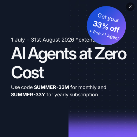
Get your
33% off
+ free AI Agent
1 July – 31st August 2026 *extended
AI Agents at Zero
Cost
Use code
SUMMER-33M
for monthly and
SUMMER-33Y
for yearly subscription