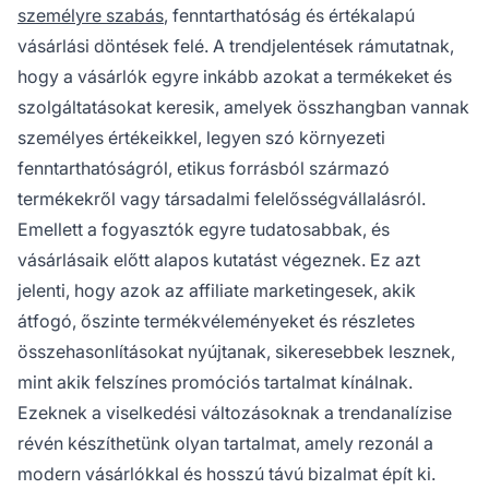
személyre szabás
, fenntarthatóság és értékalapú
vásárlási döntések felé. A trendjelentések rámutatnak,
hogy a vásárlók egyre inkább azokat a termékeket és
szolgáltatásokat keresik, amelyek összhangban vannak
személyes értékeikkel, legyen szó környezeti
fenntarthatóságról, etikus forrásból származó
termékekről vagy társadalmi felelősségvállalásról.
Emellett a fogyasztók egyre tudatosabbak, és
vásárlásaik előtt alapos kutatást végeznek. Ez azt
jelenti, hogy azok az affiliate marketingesek, akik
átfogó, őszinte termékvéleményeket és részletes
összehasonlításokat nyújtanak, sikeresebbek lesznek,
mint akik felszínes promóciós tartalmat kínálnak.
Ezeknek a viselkedési változásoknak a trendanalízise
révén készíthetünk olyan tartalmat, amely rezonál a
modern vásárlókkal és hosszú távú bizalmat épít ki.