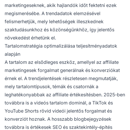
marketingeseknek, akik hajlandók időt fektetni ezek
megismerésébe. A trendadatok elemzésével
felismerhetjük, mely lehetőségek illeszkednek
szaktudásunkhoz és közönségünkhöz, így jelentős
növekedést érhetünk el.
Tartalomstratégia optimalizálása teljesítményadatok
alapján
A tartalom az elsődleges eszköz, amellyel az affiliate
marketingesek forgalmat generálnak és konverziókat
érnek el. A trendjelentések részletesen megmutatják,
mely tartalomtípusok, témák és csatornák a
leghatékonyabbak az affiliate értékesítésben. 2025-ben
továbbra is a videós tartalom dominál, a TikTok és
YouTube Shorts rövid videói jelentős forgalmat és
konverziót hoznak. A hosszabb blogbejegyzések
továbbra is értékesek SEO és szaktekintély-építés