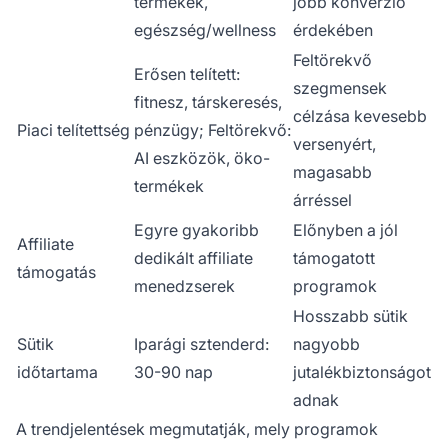
termékek,
jobb konverzió
egészség/wellness
érdekében
Feltörekvő
Erősen telített:
szegmensek
fitnesz, társkeresés,
célzása kevesebb
Piaci telítettség
pénzügy; Feltörekvő:
versenyért,
AI eszközök, öko-
magasabb
termékek
árréssel
Egyre gyakoribb
Előnyben a jól
Affiliate
dedikált affiliate
támogatott
támogatás
menedzserek
programok
Hosszabb sütik
Sütik
Iparági sztenderd:
nagyobb
időtartama
30-90 nap
jutalékbiztonságot
adnak
A trendjelentések megmutatják, mely programok