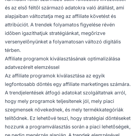
és az első féltől származó adatokra való átállást, ami
alapjaiban változtatja meg az affiliate követést és
attribúciót. A trendek folyamatos figyelése révén
időben igazíthatjuk stratégiánkat, megőrizve
versenyelőnyünket a folyamatosan változó digitális
térben.
Affiliate programok kiválasztásának optimalizálása
adatvezérelt elemzéssel
Az affiliate programok kiválasztása az egyik
legfontosabb döntés egy affiliate marketinges számára.
A trendjelentések átfogó adatokat szolgáltatnak arról,
hogy mely programok teljesítenek jól, mely piaci
szegmensek növekednek, és mely termékkategóriák
telítődnek. Ez lehetővé teszi, hogy stratégiai döntéseket
hozzunk a programválasztás során a piaci lehetőségek,
ne pedig megérzés alapján. A trendek elemzésével