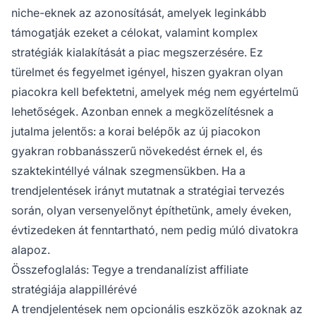
niche-eknek az azonosítását, amelyek leginkább
támogatják ezeket a célokat, valamint komplex
stratégiák kialakítását a piac megszerzésére. Ez
türelmet és fegyelmet igényel, hiszen gyakran olyan
piacokra kell befektetni, amelyek még nem egyértelmű
lehetőségek. Azonban ennek a megközelítésnek a
jutalma jelentős: a korai belépők az új piacokon
gyakran robbanásszerű növekedést érnek el, és
szaktekintéllyé válnak szegmensükben. Ha a
trendjelentések irányt mutatnak a stratégiai tervezés
során, olyan versenyelőnyt építhetünk, amely éveken,
évtizedeken át fenntartható, nem pedig múló divatokra
alapoz.
Összefoglalás: Tegye a trendanalízist affiliate
stratégiája alappillérévé
A trendjelentések nem opcionális eszközök azoknak az