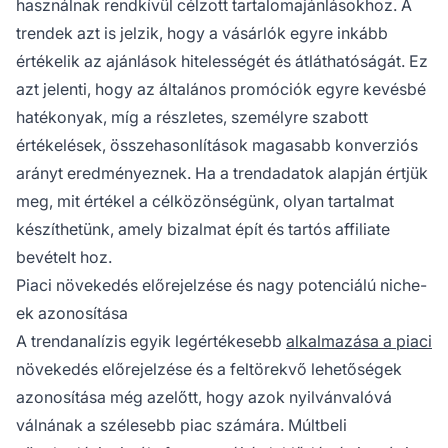
használnak rendkívül célzott tartalomajánlásokhoz. A
trendek azt is jelzik, hogy a vásárlók egyre inkább
értékelik az ajánlások hitelességét és átláthatóságát. Ez
azt jelenti, hogy az általános promóciók egyre kevésbé
hatékonyak, míg a részletes, személyre szabott
értékelések, összehasonlítások magasabb konverziós
arányt eredményeznek. Ha a trendadatok alapján értjük
meg, mit értékel a célközönségünk, olyan tartalmat
készíthetünk, amely bizalmat épít és tartós affiliate
bevételt hoz.
Piaci növekedés előrejelzése és nagy potenciálú niche-
ek azonosítása
A trendanalízis egyik legértékesebb
alkalmazása a piaci
növekedés előrejelzése és a feltörekvő lehetőségek
azonosítása még azelőtt, hogy azok nyilvánvalóvá
válnának a szélesebb piac számára. Múltbeli