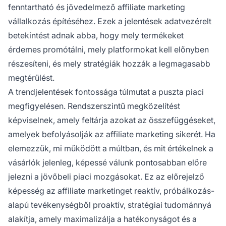
fenntartható és jövedelmező affiliate marketing
vállalkozás építéséhez. Ezek a jelentések adatvezérelt
betekintést adnak abba, hogy mely termékeket
érdemes promótálni, mely platformokat kell előnyben
részesíteni, és mely stratégiák hozzák a legmagasabb
megtérülést.
A trendjelentések fontossága túlmutat a puszta piaci
megfigyelésen. Rendszerszintű megközelítést
képviselnek, amely feltárja azokat az összefüggéseket,
amelyek befolyásolják az affiliate marketing sikerét. Ha
elemezzük, mi működött a múltban, és mit értékelnek a
vásárlók jelenleg, képessé válunk pontosabban előre
jelezni a jövőbeli piaci mozgásokat. Ez az előrejelző
képesség az affiliate marketinget reaktív, próbálkozás-
alapú tevékenységből proaktív, stratégiai tudománnyá
alakítja, amely maximalizálja a hatékonyságot és a