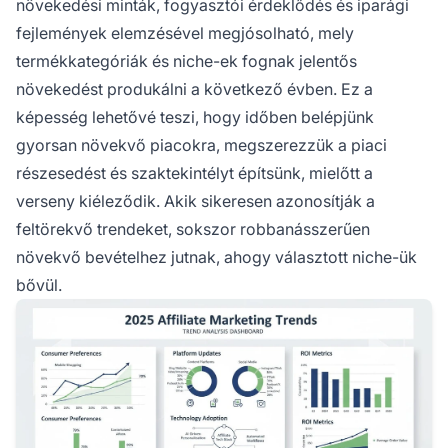
növekedési minták, fogyasztói érdeklődés és iparági
fejlemények elemzésével megjósolható, mely
termékkategóriák és niche-ek fognak jelentős
növekedést produkálni a következő évben. Ez a
képesség lehetővé teszi, hogy időben belépjünk
gyorsan növekvő piacokra, megszerezzük a piaci
részesedést és szaktekintélyt építsünk, mielőtt a
verseny kiéleződik. Akik sikeresen azonosítják a
feltörekvő trendeket, sokszor robbanásszerűen
növekvő bevételhez jutnak, ahogy választott niche-ük
bővül.