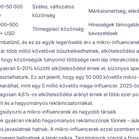
00–50 000
Széles, változatos
Márkaismertség, elér
D
közönség
000–500
Hírességek támogatá
Tömegpiaci közönség
+ USD
bevezetések
betűnő, és ez az egyik legerősebb érv a mikro-influencere
ár több millió követővel büszkélkedhetnek, elköteleződési 
i, hogy közönségük túlnyomó többsége nem lép interakcióba
akran 5–20% közötti elköteleződést érnek el, bizonyos spec
sztalhatunk. Ez azt jelenti, hogy egy 50 000 követős mikro-
enerálhat, mint egy 5 millió követős mega-influencer. 2025-ö
lagosan 4,6%-os elköteleződési arányt érnek el több ezer po
jait és a hagyományos reklámcsatornákat.
gsúlyozni a mikro-influencerek és nagyobb társaik
rek gyakran inkább hagyományos reklámozónak tűnnek – ajá
s javaslatnak hatnak. A mikro-influencerek ezzel szemben 
zívesen hallgatnak a tanácsaikra. Tanulmányok szerint a fog