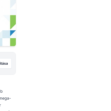
ítása
bb
 mega-
r