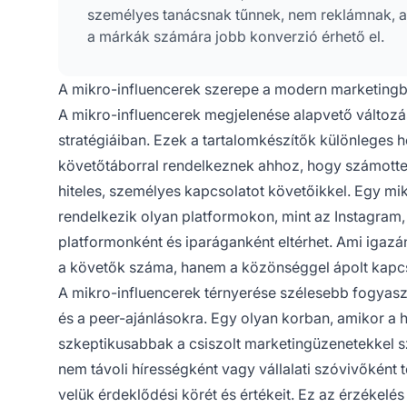
személyes tanácsnak tűnnek, nem reklámnak, 
a márkák számára jobb konverzió érhető el.
A mikro-influencerek szerepe a modern marketing
A mikro-influencerek megjelenése alapvető változás
stratégiáiban. Ezek a tartalomkészítők különleges h
követőtáborral rendelkeznek ahhoz, hogy számottev
hiteles, személyes kapcsolatot követőikkel. Egy mik
rendelkezik olyan platformokon, mint az Instagram,
platformonként és iparáganként eltérhet. Ami igaz
a követők száma, hanem a közönséggel ápolt kapcs
A mikro-influencerek térnyerése szélesebb fogyaszt
és a peer-ajánlásokra. Egy olyan korban, amikor a
szkeptikusabbak a csiszolt marketingüzenetekkel s
nem távoli hírességként vagy vállalati szóvivőként 
velük érdeklődési körét és értékeit. Ez az érzékel