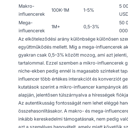
Makro-
5 0
100K-1M
1-5%
influencerek
US
Mega-
50 
1M+
0,5-3%
influencerek
000
Az elköteleződési arány különbsége különösen szem
együttműködés mellett. Míg a mega-influencerek ak
gyakran csak 0,5–3% között mozog, ami azt jelent
tartalommal. Ezzel szemben a mikro-influencerek gy
niche-ekben pedig ennél is magasabb szinteket tapa
influencer több értékes interakciót és konverziót g
kutatások szerint a mikro-influencer kampányok át
alapján, jelentősen túlszárnyalva a hírességek fiók
Az autentikusság fontosságát nem lehet eléggé han
összehasonlításakor. A makro- és mega-influence
inkább kereskedelmi támogatásnak, nem pedig való
azt a személyes hangvételt, amely miatt követőik s