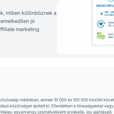
rek, miben különböznek a
kiemelkedően jó
filiate marketing
 közösségi médiában, akinek 10 000 és 100 000 közötti köve
ődésű közönséget épített ki. Ellentétben a hírességekkel vagy
hiteles, egyenrangú személyekként érzékelik, így ajánlásaik