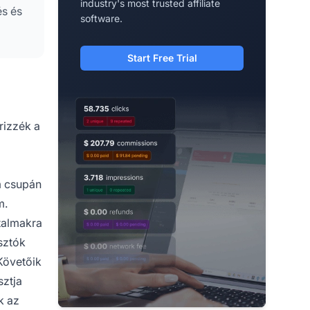
industry's most trusted affiliate
s és
software.
Start Free Trial
rizzék a
m csupán
m.
talmakra
sztók
Követőik
sztja
k az