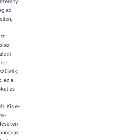
 szerény
eg az
etlen,
zt
Ez az
alódi
kro-
születik,
, ez a
ókat és
t. Kis e-
ro-
ödéseken
szánnának