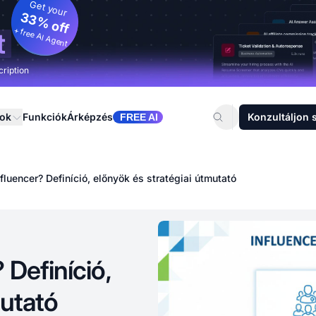
Get your
33% off
+ free AI Agent
t
cription
sok
Funkciók
Árképzés
Konzultáljon 
FREE AI
fluencer? Definíció, előnyök és stratégiai útmutató
 Definíció,
mutató