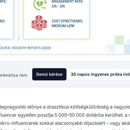
Demó kérése
30 napos ingyenes próba ind
 Bankkártya nem
 legnagyobb előnye a drasztikus költségkülönbség a nagyo
fluencer egyetlen posztja 5 000–50 000 dollárba kerülhet, a
 mikro-influencerek sokkal alacsonyabb díjazásért – vagy aká