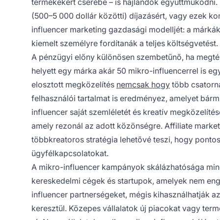
termékekért cserébe – is hajlandók együttműködni. 
(500–5 000 dollár közötti) díjazásért, vagy ezek ko
influencer marketing gazdasági modelljét: a márkák 
kiemelt személyre fordítanák a teljes költségvetést.
A pénzügyi előny különösen szembetűnő, ha megtér
helyett egy márka akár 50 mikro-influencerrel is e
elosztott megközelítés
nemcsak hogy
több csatorná
felhasználói tartalmat is eredményez, amelyet bármi
influencer saját szemléletét és kreatív megközelítés
amely rezonál az adott közönségre. Affiliate market
többkreatoros stratégia lehetővé teszi, hogy pont
ügyfélkapcsolatokat.
A mikro-influencer kampányok skálázhatósága minde
kereskedelmi cégek és startupok, amelyek nem e
influencer partnerségeket, mégis kihasználhatják a
keresztül. Közepes vállalatok új piacokat vagy ter