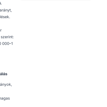
A
arányt,
dések.
r
szerint:
0 000–1
nálás
pányok,
magas