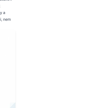
k
y a
i, nem