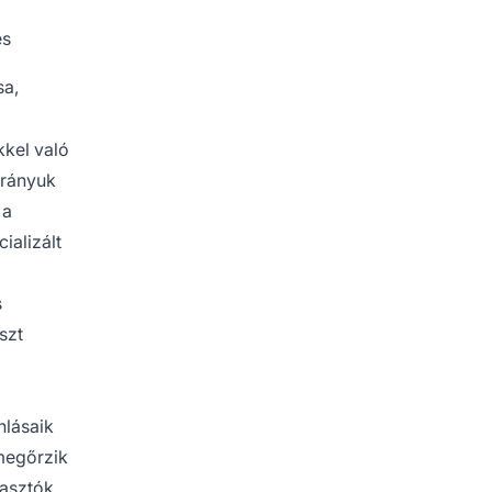
és
sa,
kkel való
arányuk
 a
ializált
s
szt
nlásaik
megőrzik
yasztók