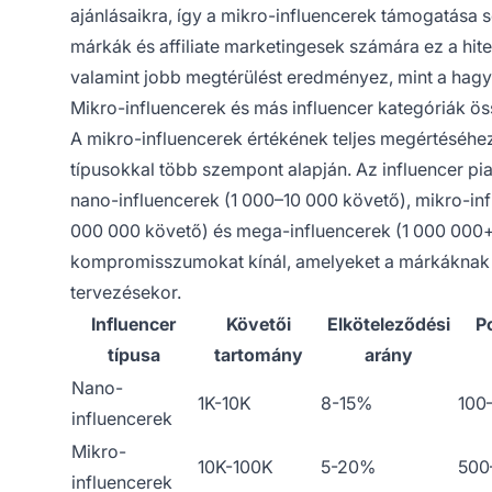
ajánlásaikra, így a mikro-influencerek támogatása
márkák és affiliate marketingesek számára ez a hit
valamint jobb megtérülést eredményez, mint a ha
Mikro-influencerek és más influencer kategóriák ö
A mikro-influencerek értékének teljes megértéséhe
típusokkal több szempont alapján. Az influencer pi
nano-influencerek (1 000–10 000 követő), mikro-in
000 000 követő) és mega-influencerek (1 000 000+ 
kompromisszumokat kínál, amelyeket a márkáknak 
tervezésekor.
Influencer
Követői
Elköteleződési
P
típusa
tartomány
arány
Nano-
1K-10K
8-15%
100
influencerek
Mikro-
10K-100K
5-20%
500
influencerek