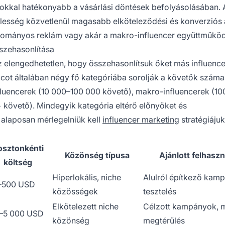
 sokkal hatékonyabb a vásárlási döntések befolyásolásában. 
elesség közvetlenül magasabb elköteleződési és konverziós 
gyományos reklám vagy akár a makro-influencer együttműkö
sszehasonlítása
z elengedhetetlen, hogy összehasonlítsuk őket más influence
acot általában négy fő kategóriába sorolják a követők száma 
fluencerek (10 000–100 000 követő), makro-influencerek (10
követő). Mindegyik kategória eltérő előnyöket és
alaposan mérlegelniük kell
influencer marketing
stratégiájuk
osztonkénti
Közönség típusa
Ajánlott felhasz
költség
Hiperlokális, niche
Alulról építkező kam
–500 USD
közösségek
tesztelés
Elkötelezett niche
Célzott kampányok, 
–5 000 USD
közönség
megtérülés