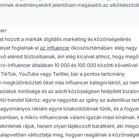
aminek eredményeként jelentősen magasabb az elköteleződé
ben
t hozott a márkák digitális marketing és közönségelérés
elyet foglalnak el
az influencer
ökoszisztémában: elég nagy
ő elérést biztosítsanak, ám elég kicsivel ahhoz, hogy megő
ro-influencer általában 10 000 és 100 000 közötti követővel
 TikTok, YouTube vagy Twitter, bár a pontos tartomány
án megkülönbözteti őket más influencer kategóriáktól, az ne
olatok minősége és az adott közösségben felépített bizalo
ói trendet tükröz: egyre nagyobb az igény az autentikus tar
 hagyományos reklám egyre tolakodóbbnak tűnik, és a fogya
zemben, a mikro-influencerek valami igazán mást kínálnak. 
tekintenek rájuk, hanem olyan tájékozott barátként, aki mego
és alapvetően változtatja meg, hogyan reagálnak a közönsége