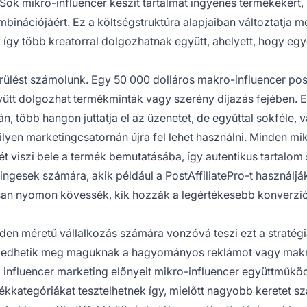
Sok mikro-influencer készít tartalmat ingyenes termékekért,
mbinációjáért. Ez a költségstruktúra alapjaiban változtatja m
így több kreatorral dolgozhatnak együtt, ahelyett, hogy egy
ülést számolunk. Egy 50 000 dolláros makro-influencer pos
gyütt dolgozhat termékminták vagy szerény díjazás fejében. 
n, több hangon juttatja el az üzenetet, de egyúttal sokféle, v
lyen marketingcsatornán újra fel lehet használni. Minden mi
ét viszi bele a termék bemutatásába, így autentikus tartalom 
ingesek számára, akik például a PostAffiliatePro-t használják
osan nyomon kövessék, kik hozzák a legértékesebb konverzi
n méretű vállalkozás számára vonzóvá teszi ezt a stratégiá
ngedhetik meg maguknak a hagyományos reklámot vagy mak
z influencer marketing előnyeit mikro-influencer együttműk
mékkategóriákat tesztelhetnek így, mielőtt nagyobb keretet 