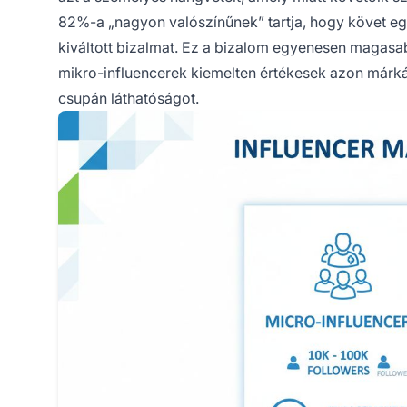
82%-a „nagyon valószínűnek” tartja, hogy követ egy 
kiváltott bizalmat. Ez a bizalom egyenesen magasa
mikro-influencerek kiemelten értékesek azon márká
csupán láthatóságot.