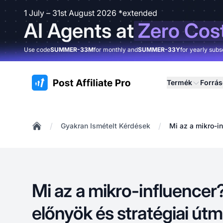
1 July – 31st August 2026 *extended
AI Agents at
Zero Cos
Use code
SUMMER-33M
for monthly and
SUMMER-33Y
for yearly subs
:site.title
Termék
Forrá
/
/
Gyakran Ismételt Kérdések
Mi az a mikro-in
Home
Mi az a mikro-influencer?
előnyök és stratégiai út