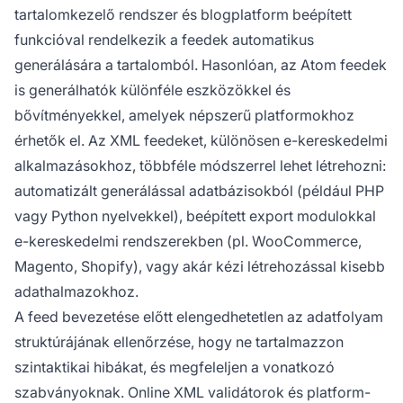
tartalomkezelő rendszer és blogplatform beépített
funkcióval rendelkezik a feedek automatikus
generálására a tartalomból. Hasonlóan, az Atom feedek
is generálhatók különféle eszközökkel és
bővítményekkel, amelyek népszerű platformokhoz
érhetők el. Az XML feedeket, különösen e-kereskedelmi
alkalmazásokhoz, többféle módszerrel lehet létrehozni:
automatizált generálással adatbázisokból (például PHP
vagy Python nyelvekkel), beépített export modulokkal
e-kereskedelmi rendszerekben (pl. WooCommerce,
Magento, Shopify), vagy akár kézi létrehozással kisebb
adathalmazokhoz.
A feed bevezetése előtt elengedhetetlen az adatfolyam
struktúrájának ellenőrzése, hogy ne tartalmazzon
szintaktikai hibákat, és megfeleljen a vonatkozó
szabványoknak. Online XML validátorok és platform-