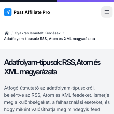
:site.title
Főm
/
/
Gyakran Ismételt Kérdések
Home
Adatfolyam-típusok: RSS, Atom és XML magyarázata
Adatfolyam-típusok: RSS, Atom és
XML magyarázata
Átfogó útmutató az adatfolyam-típusokról,
beleértve
az RSS
, Atom és XML feedeket. Ismerje
meg a különbségeket, a felhasználási eseteket, és
hogy miként valósíthatja meg mindegyik feed