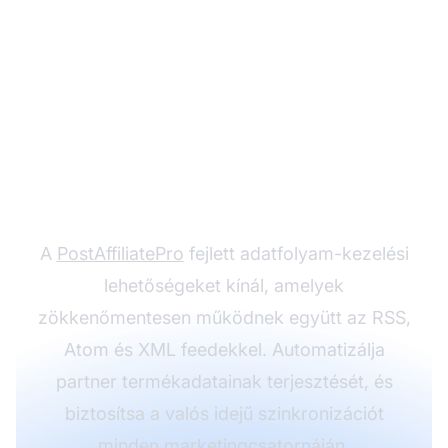
Egyszerűsítse
partnerprogram-
adatfolyamainak
kezelését
A
PostAffiliatePro
fejlett adatfolyam-kezelési
lehetőségeket kínál, amelyek
zökkenőmentesen működnek együtt az RSS,
Atom és XML feedekkel. Automatizálja
partner termékadatainak terjesztését, és
biztosítsa a valós idejű szinkronizációt
minden marketingcsatornáján.