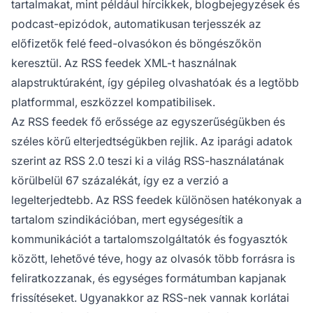
tartalmakat, mint például hírcikkek, blogbejegyzések és
podcast-epizódok, automatikusan terjesszék az
előfizetők felé feed-olvasókon és böngészőkön
keresztül. Az RSS feedek XML-t használnak
alapstruktúraként, így gépileg olvashatóak és a legtöbb
platformmal, eszközzel kompatibilisek.
Az RSS feedek fő erőssége az egyszerűségükben és
széles körű elterjedtségükben rejlik. Az iparági adatok
szerint az RSS 2.0 teszi ki a világ RSS-használatának
körülbelül 67 százalékát, így ez a verzió a
legelterjedtebb. Az RSS feedek különösen hatékonyak a
tartalom szindikációban, mert egységesítik a
kommunikációt a tartalomszolgáltatók és fogyasztók
között, lehetővé téve, hogy az olvasók több forrásra is
feliratkozzanak, és egységes formátumban kapjanak
frissítéseket. Ugyanakkor az RSS-nek vannak korlátai