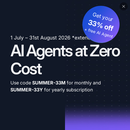
Get your
33% off
+ free AI Agent
1 July – 31st August 2026 *extended
AI Agents at Zero
Cost
Use code
SUMMER-33M
for monthly and
SUMMER-33Y
for yearly subscription