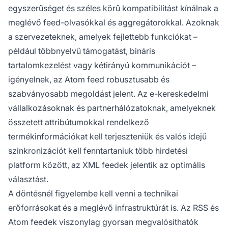
egyszerűséget és széles körű kompatibilitást kínálnak a
meglévő feed-olvasókkal és aggregátorokkal. Azoknak
a szervezeteknek, amelyek fejlettebb funkciókat –
például többnyelvű támogatást, bináris
tartalomkezelést vagy kétirányú kommunikációt –
igényelnek, az Atom feed robusztusabb és
szabványosabb megoldást jelent. Az e-kereskedelmi
vállalkozásoknak és partnerhálózatoknak, amelyeknek
összetett attribútumokkal rendelkező
termékinformációkat kell terjeszteniük és valós idejű
szinkronizációt kell fenntartaniuk több hirdetési
platform között, az XML feedek jelentik az optimális
választást.
A döntésnél figyelembe kell venni a technikai
erőforrásokat és a meglévő infrastruktúrát is. Az RSS és
Atom feedek viszonylag gyorsan megvalósíthatók