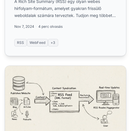
A Rich Site Summary (RSS) egy olyan webes
hírfolyam-formátum, amelyet gyakran frissülő
weboldalak számára terveztek. Tudjon meg többet a
cikkből.
Nov 7, 2024
4 perc olvasás
RSS
WebFeed
+3
Hogyan működik az RSS? Az RSS szindikáció teljes útmut