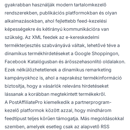
gyakrabban használják modern tartalomkezelő
rendszerekben, publikációs platformokban és olyan
alkalmazásokban, ahol fejlettebb feed-kezelési
képességekre és kétirányú kommunikációra van
szükség. Az XML feedek az e-kereskedelmi
termékterjesztés szabványává váltak, lehetővé téve a
dinamikus termékhirdetéseket a Google Shoppingon,
Facebook Katalógusban és árösszehasonlító oldalakon.
Ezek nélkülözhetetlenek a dinamikus remarketing
kampányokhoz is, ahol a naprakész termékinformáció
biztosítja, hogy a vásárlók releváns hirdetéseket
lássanak a korábban megtekintett termékekről.
A PostAffiliatePro kiemelkedik a partnerprogram-
kezelő platformok között azzal, hogy mindhárom
feedtípust teljes körűen támogatja. Más megoldásokkal
szemben, amelyek esetleg csak az alapvető RSS