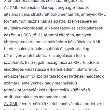
XML feedek: Általános célú adatmegosztás
Az XML (
Extensible Markup Language
) feedek
általános célú, strukturált dokumentumok, amelyek XML
formátumot használnak az adatok szervezésére és
átvitelére weboldalak, alkalmazások és szolgáltatások
között. Az RSS-től és Atomtól eltérően, amelyek
kifejezetten tartalom szindikációra készültek, az XML
feedek sokkal rugalmasabbak és gyakorlatilag
bármilyen adatstruktúra kiszolgálására testre
szabhatók. Ez a rugalmasság teszi az XML feedeket
elsődleges választássá e-kereskedelmi platformok,
árösszehasonlító szolgáltatások és hirdetési hálózatok
számára, amelyeknek nagy mennyiségű
termékinformációt kell terjeszteniük különböző
attribútumokkal és metaadatokkal.
Az XML
feedek nélkülözhetetlenné váltak a modern e-