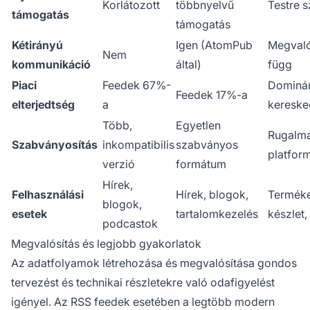
Korlátozott
többnyelvű
Testre 
támogatás
támogatás
Kétirányú
Igen (AtomPub
Megvaló
Nem
kommunikáció
által)
függ
Piaci
Feedek 67%-
Dominán
Feedek 17%-a
elterjedtség
a
keresk
Több,
Egyetlen
Rugalma
Szabványosítás
inkompatibilis
szabványos
platfor
verzió
formátum
Hírek,
Felhasználási
Hírek, blogok,
Terméke
blogok,
esetek
tartalomkezelés
készlet,
podcastok
Megvalósítás és legjobb gyakorlatok
Az adatfolyamok létrehozása és megvalósítása gondos
tervezést és technikai részletekre való odafigyelést
igényel. Az RSS feedek esetében a legtöbb modern