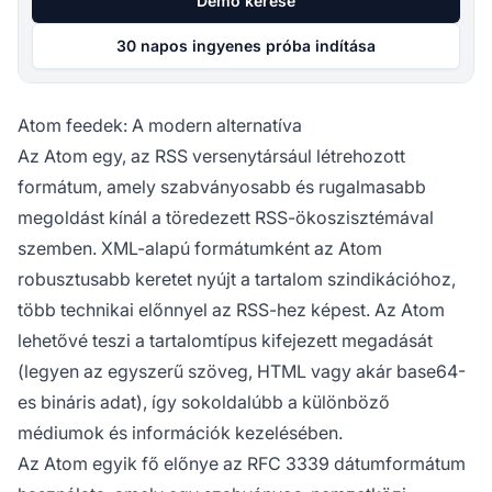
Demó kérése
30 napos ingyenes próba indítása
Atom feedek: A modern alternatíva
Az Atom egy, az RSS versenytársául létrehozott
formátum, amely szabványosabb és rugalmasabb
megoldást kínál a töredezett RSS-ökoszisztémával
szemben. XML-alapú formátumként az Atom
robusztusabb keretet nyújt a tartalom szindikációhoz,
több technikai előnnyel az RSS-hez képest. Az Atom
lehetővé teszi a tartalomtípus kifejezett megadását
(legyen az egyszerű szöveg, HTML vagy akár base64-
es bináris adat), így sokoldalúbb a különböző
médiumok és információk kezelésében.
Az Atom egyik fő előnye az RFC 3339 dátumformátum