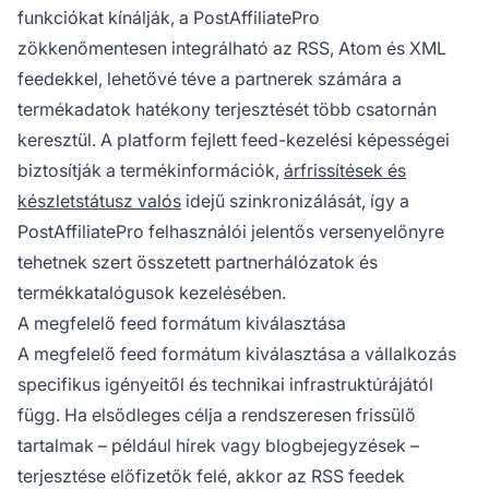
funkciókat kínálják, a PostAffiliatePro
zökkenőmentesen integrálható az RSS, Atom és XML
feedekkel, lehetővé téve a partnerek számára a
termékadatok hatékony terjesztését több csatornán
keresztül. A platform fejlett feed-kezelési képességei
biztosítják a termékinformációk,
árfrissítések és
készletstátusz valós
idejű szinkronizálását, így a
PostAffiliatePro felhasználói jelentős versenyelőnyre
tehetnek szert összetett partnerhálózatok és
termékkatalógusok kezelésében.
A megfelelő feed formátum kiválasztása
A megfelelő feed formátum kiválasztása a vállalkozás
specifikus igényeitől és technikai infrastruktúrájától
függ. Ha elsődleges célja a rendszeresen frissülő
tartalmak – például hírek vagy blogbejegyzések –
terjesztése előfizetők felé, akkor az RSS feedek