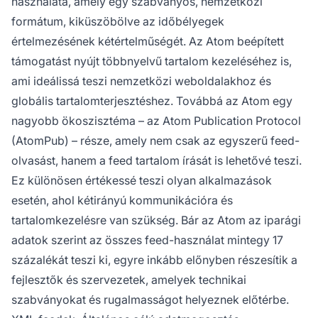
használata, amely egy szabványos, nemzetközi
formátum, kiküszöbölve az időbélyegek
értelmezésének kétértelműségét. Az Atom beépített
támogatást nyújt többnyelvű tartalom kezeléséhez is,
ami ideálissá teszi nemzetközi weboldalakhoz és
globális tartalomterjesztéshez. Továbbá az Atom egy
nagyobb ökoszisztéma – az Atom Publication Protocol
(AtomPub) – része, amely nem csak az egyszerű feed-
olvasást, hanem a feed tartalom írását is lehetővé teszi.
Ez különösen értékessé teszi olyan alkalmazások
esetén, ahol kétirányú kommunikációra és
tartalomkezelésre van szükség. Bár az Atom az iparági
adatok szerint az összes feed-használat mintegy 17
százalékát teszi ki, egyre inkább előnyben részesítik a
fejlesztők és szervezetek, amelyek technikai
szabványokat és rugalmasságot helyeznek előtérbe.