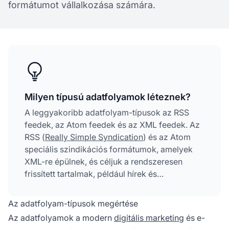
formátumot vállalkozása számára.
Milyen típusú adatfolyamok léteznek?
A leggyakoribb adatfolyam-típusok az RSS
feedek, az Atom feedek és az XML feedek. Az
RSS (
Really Simple Syndication
) és az Atom
speciális szindikációs formátumok, amelyek
XML-re épülnek, és céljuk a rendszeresen
frissített tartalmak, például hírek és
blogbejegyzések terjesztése. Az XML feedek
általános célú, strukturált dokumentumok,
Az adatfolyam-típusok megértése
amelyeket adatok rendszerek közötti átvitelére
Az adatfolyamok a modern
digitális marketing
és e-
használnak, különösen e-kereskedelmi