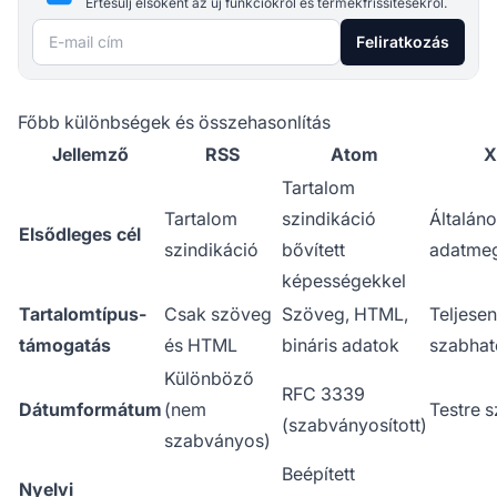
Értesülj elsőként az új funkciókról és termékfrissítésekről.
E-mail cím
Feliratkozás
Főbb különbségek és összehasonlítás
Jellemző
RSS
Atom
X
Tartalom
Tartalom
szindikáció
Általáno
Elsődleges cél
szindikáció
bővített
adatme
képességekkel
Tartalomtípus-
Csak szöveg
Szöveg, HTML,
Teljesen
támogatás
és HTML
bináris adatok
szabhat
Különböző
RFC 3339
Dátumformátum
(nem
Testre 
(szabványosított)
szabványos)
Beépített
Nyelvi