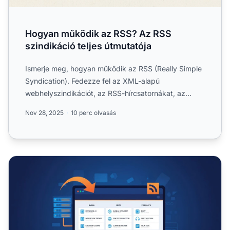
Hogyan működik az RSS? Az RSS
szindikáció teljes útmutatója
Ismerje meg, hogyan működik az RSS (Really Simple
Syndication). Fedezze fel az XML-alapú
webhelyszindikációt, az RSS-hírcsatornákat, az
olvasókat, és azt, hogya...
Nov 28, 2025
10 perc olvasás
Használják még az RSS-t 2025-ben? Teljes útmutató az 