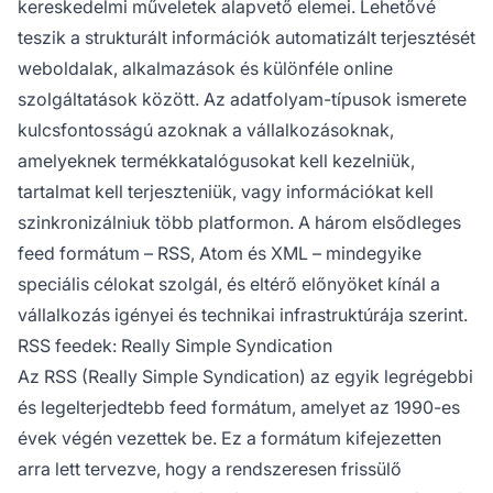
kereskedelmi műveletek alapvető elemei. Lehetővé
terméklisták és hirdetési platformok esetén.
teszik a strukturált információk automatizált terjesztését
weboldalak, alkalmazások és különféle online
szolgáltatások között. Az adatfolyam-típusok ismerete
kulcsfontosságú azoknak a vállalkozásoknak,
amelyeknek termékkatalógusokat kell kezelniük,
tartalmat kell terjeszteniük, vagy információkat kell
szinkronizálniuk több platformon. A három elsődleges
feed formátum – RSS, Atom és XML – mindegyike
speciális célokat szolgál, és eltérő előnyöket kínál a
vállalkozás igényei és technikai infrastruktúrája szerint.
RSS feedek: Really Simple Syndication
Az RSS (Really Simple Syndication) az egyik legrégebbi
és legelterjedtebb feed formátum, amelyet az 1990-es
évek végén vezettek be. Ez a formátum kifejezetten
arra lett tervezve, hogy a rendszeresen frissülő