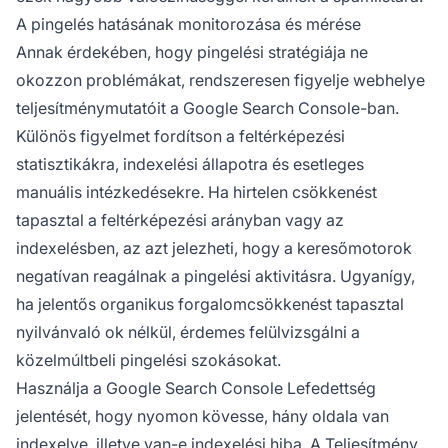
A pingelés hatásának monitorozása és mérése
Annak érdekében, hogy pingelési stratégiája ne
okozzon problémákat, rendszeresen figyelje webhelye
teljesítménymutatóit a Google Search Console-ban.
Különös figyelmet fordítson a feltérképezési
statisztikákra, indexelési állapotra és esetleges
manuális intézkedésekre. Ha hirtelen csökkenést
tapasztal a feltérképezési arányban vagy az
indexelésben, az azt jelezheti, hogy a keresőmotorok
negatívan reagálnak a pingelési aktivitásra. Ugyanígy,
ha jelentős organikus forgalomcsökkenést tapasztal
nyilvánvaló ok nélkül, érdemes felülvizsgálni a
közelmúltbeli pingelési szokásokat.
Használja a Google Search Console Lefedettség
jelentését, hogy nyomon kövesse, hány oldala van
indexelve, illetve van-e indexelési hiba. A Teljesítmény