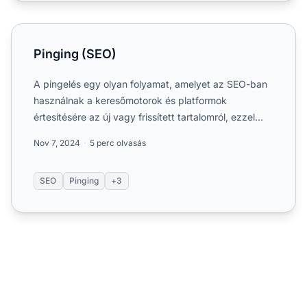
Pinging (SEO)
Pinging (SEO)
A pingelés egy olyan folyamat, amelyet az SEO-ban
használnak a keresőmotorok és platformok
értesítésére az új vagy frissített tartalomról, ezzel
gyorsítva az in...
Nov 7, 2024
5 perc olvasás
SEO
Pinging
+3