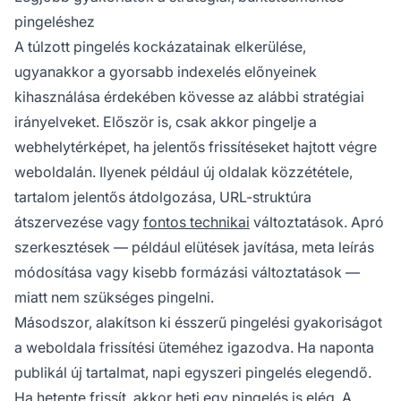
pingeléshez
A túlzott pingelés kockázatainak elkerülése,
ugyanakkor a gyorsabb indexelés előnyeinek
kihasználása érdekében kövesse az alábbi stratégiai
irányelveket. Először is, csak akkor pingelje a
webhelytérképet, ha jelentős frissítéseket hajtott végre
weboldalán. Ilyenek például új oldalak közzététele,
tartalom jelentős átdolgozása, URL-struktúra
átszervezése vagy
fontos technikai
változtatások. Apró
szerkesztések — például elütések javítása, meta leírás
módosítása vagy kisebb formázási változtatások —
miatt nem szükséges pingelni.
Másodszor, alakítson ki ésszerű pingelési gyakoriságot
a weboldala frissítési üteméhez igazodva. Ha naponta
publikál új tartalmat, napi egyszeri pingelés elegendő.
Ha hetente frissít, akkor heti egy pingelés is elég. A