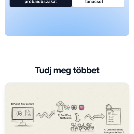
próbaidőszakát
tanácsot
Tudj meg többet
Mi az a pingelés az SEO-ban? Teljes útmutató a tartalom 