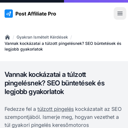
:site.title
Főm
/
/
Gyakran Ismételt Kérdések
Home
Vannak kockázatai a túlzott pingelésnek? SEO büntetések és
legjobb gyakorlatok
Vannak kockázatai a túlzott
pingelésnek? SEO büntetések és
legjobb gyakorlatok
Fedezze fel a
túlzott pingelés
kockázatait az SEO
szempontjából. Ismerje meg, hogyan vezethet a
túl gyakori pingelés keresőmotoros