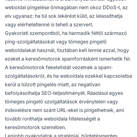
weboldal pingelése önmagában nem okoz DDoS-t, az
elv ugyanaz: ha túl sok lekérést küld, az lelassíthatja
vagy elérhetetlenné is teheti a szervert.
Gyakorlati szempontból, ha harmadik féltől származó
ping-szolgáltatásokat vagy tömeges pingelő
weboldalakat használ, tisztában kell lennie azzal, hogy
ezeket a keresőmotorok spamforrásként ismerhetik fel.
A keresőmotorok feketelistát vezetnek a spam-
szolgáltatásokról, és ha weboldala ezekkel kapcsolatba
kerül a túlzott pingelés miatt, az negatívan
befolyásolhatja SEO-teljesítményét. Ráadásul egyes
tömeges pingelő szolgáltatások érvénytelen vagy
indexelésre nem szánt URL-eket is pingelhetnek, ami
tovább ronthatja weboldala hitelességét a
keresőmotorok szemében.
Legjobb gyakorlatok a stratégiai, büntetésmentes