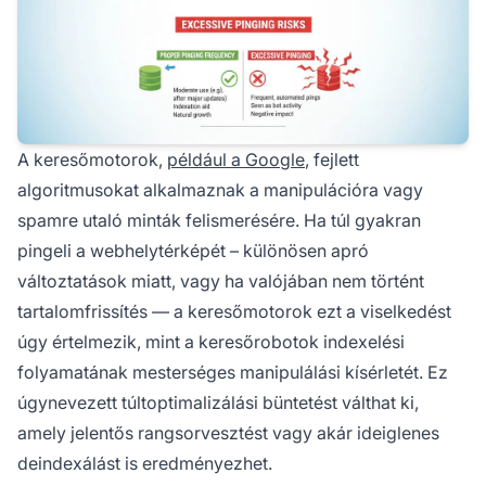
A keresőmotorok,
például a Google
, fejlett
algoritmusokat alkalmaznak a manipulációra vagy
spamre utaló minták felismerésére. Ha túl gyakran
pingeli a webhelytérképét – különösen apró
változtatások miatt, vagy ha valójában nem történt
tartalomfrissítés — a keresőmotorok ezt a viselkedést
úgy értelmezik, mint a keresőrobotok indexelési
folyamatának mesterséges manipulálási kísérletét. Ez
úgynevezett túltoptimalizálási büntetést válthat ki,
amely jelentős rangsorvesztést vagy akár ideiglenes
deindexálást is eredményezhet.