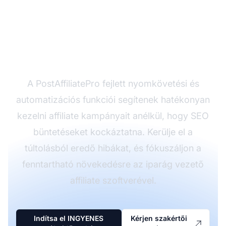
Optimalizálja affiliate
marketingjét a
PostAffiliatePro-val
A PostAffiliatePro fejlett nyomkövetési és
automatizációs funkciói segítenek hatékonyan
kezelni affiliate kampányait anélkül, hogy SEO
büntetéseket kockáztatna. Kerülje el a
túltolásból eredő hibákat, és fókuszáljon a
fenntartható növekedésre az iparág vezető
affiliate szoftverével.
Indítsa el INGYENES
Kérjen szakértői