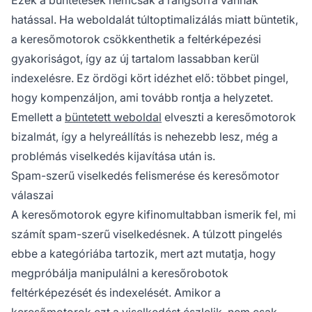
Ezek a büntetések nemcsak a rangsorra vannak
hatással. Ha weboldalát túltoptimalizálás miatt büntetik,
a keresőmotorok csökkenthetik a feltérképezési
gyakoriságot, így az új tartalom lassabban kerül
indexelésre. Ez ördögi kört idézhet elő: többet pingel,
hogy kompenzáljon, ami tovább rontja a helyzetet.
Emellett a
büntetett weboldal
elveszti a keresőmotorok
bizalmát, így a helyreállítás is nehezebb lesz, még a
problémás viselkedés kijavítása után is.
Spam-szerű viselkedés felismerése és keresőmotor
válaszai
A keresőmotorok egyre kifinomultabban ismerik fel, mi
számít spam-szerű viselkedésnek. A túlzott pingelés
ebbe a kategóriába tartozik, mert azt mutatja, hogy
megpróbálja manipulálni a keresőrobotok
feltérképezését és indexelését. Amikor a