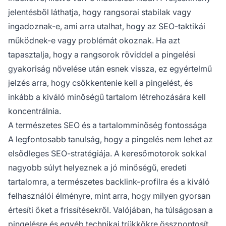
jelentésből láthatja, hogy rangsorai stabilak vagy
ingadoznak-e, ami arra utalhat, hogy az SEO-taktikái
működnek-e vagy problémát okoznak. Ha azt
tapasztalja, hogy a rangsorok röviddel a pingelési
gyakoriság növelése után esnek vissza, ez egyértelmű
jelzés arra, hogy csökkentenie kell a pingelést, és
inkább a kiváló minőségű tartalom létrehozására kell
koncentrálnia.
A természetes SEO és a tartalomminőség fontossága
A legfontosabb tanulság, hogy a pingelés nem lehet az
elsődleges SEO-stratégiája. A keresőmotorok sokkal
nagyobb súlyt helyeznek a jó minőségű, eredeti
tartalomra, a természetes backlink-profilra és a kiváló
felhasználói élményre, mint arra, hogy milyen gyorsan
értesíti őket a frissítésekről. Valójában, ha túlságosan a
pingelésre és egyéb technikai trükkökre összpontosít,