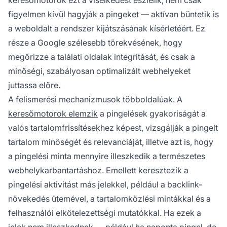
keresőmotorok ezt a viselkedést észlelik, nem csak
figyelmen kívül hagyják a pingeket — aktívan büntetik is
a weboldalt a rendszer kijátszásának kísérletéért. Ez
része a Google szélesebb törekvésének, hogy
megőrizze a találati oldalak integritását, és csak a
minőségi, szabályosan optimalizált webhelyeket
juttassa előre.
A felismerési mechanizmusok többoldalúak. A
keresőmotorok elemzik
a pingelések gyakoriságát a
valós tartalomfrissítésekhez képest, vizsgálják a pingelt
tartalom minőségét és relevanciáját, illetve azt is, hogy
a pingelési minta mennyire illeszkedik a természetes
webhelykarbantartáshoz. Emellett keresztezik a
pingelési aktivitást más jelekkel, például a backlink-
növekedés ütemével, a tartalomközlési mintákkal és a
felhasználói elkötelezettségi mutatókkal. Ha ezek a