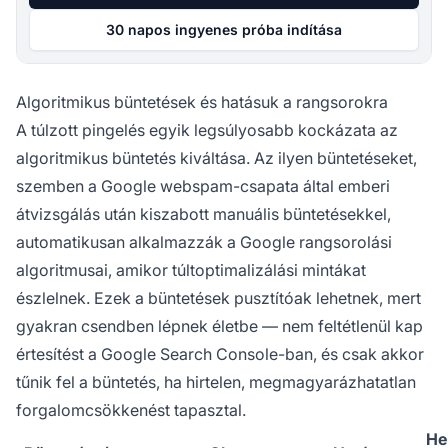
30 napos ingyenes próba indítása
Algoritmikus büntetések és hatásuk a rangsorokra
A túlzott pingelés egyik legsúlyosabb kockázata az
algoritmikus büntetés kiváltása. Az ilyen büntetéseket,
szemben a Google webspam-csapata által emberi
átvizsgálás után kiszabott manuális büntetésekkel,
automatikusan alkalmazzák a Google rangsorolási
algoritmusai, amikor túltoptimalizálási mintákat
észlelnek. Ezek a büntetések pusztítóak lehetnek, mert
gyakran csendben lépnek életbe — nem feltétlenül kap
értesítést a Google Search Console-ban, és csak akkor
tűnik fel a büntetés, ha hirtelen, megmagyarázhatatlan
forgalomcsökkenést tapasztal.
Hel