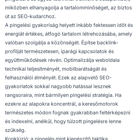
miközben elhanyagolja a tartalomminőséget, az biztos
út az SEO-kudarchoz.
A pingelési gyakoriság helyett inkább fektessen időt és
energiát értékes, átfogó tartalom létrehozásába, amely
valóban szolgálja a közönségét. Építse backlink-
profilját természetesen, iparági kapcsolatok és
együttműködések révén. Optimalizálja weboldala
technikai teljesítményét, mobilbarátságát és
felhasználói élményét. Ezek az alapvető SEO-
gyakorlatok sokkal nagyobb hatással lesznek
rangsoraira, mint bármilyen pingelési stratégia. Ha
ezekre az alapokra koncentrál, a keresőmotorok
természetes módon fognak gyakrabban feltérképezni
és indexelni, anélkül, hogy túlzott pingelésre lenne
szükség.
Konklúzió: a pingelés mint kiegészítő taktika