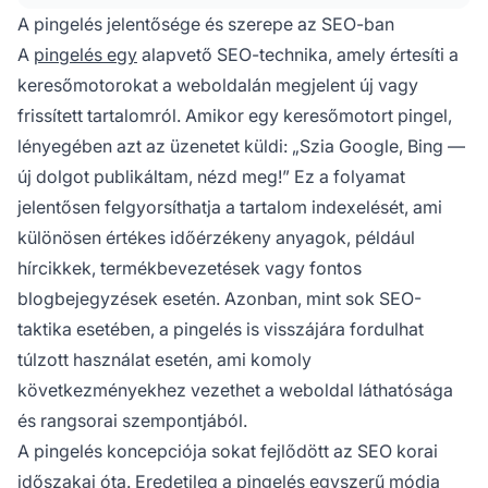
A pingelés jelentősége és szerepe az SEO-ban
A
pingelés egy
alapvető SEO-technika, amely értesíti a
keresőmotorokat a weboldalán megjelent új vagy
frissített tartalomról. Amikor egy keresőmotort pingel,
lényegében azt az üzenetet küldi: „Szia Google, Bing —
új dolgot publikáltam, nézd meg!” Ez a folyamat
jelentősen felgyorsíthatja a tartalom indexelését, ami
különösen értékes időérzékeny anyagok, például
hírcikkek, termékbevezetések vagy fontos
blogbejegyzések esetén. Azonban, mint sok SEO-
taktika esetében, a pingelés is visszájára fordulhat
túlzott használat esetén, ami komoly
következményekhez vezethet a weboldal láthatósága
és rangsorai szempontjából.
A pingelés koncepciója sokat fejlődött az SEO korai
időszakai óta. Eredetileg a pingelés egyszerű módja