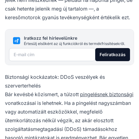
jelek nem illeszkednek — például ha naponta pingel, de
csak hetente jelenik meg új tartalom —, a
keresőmotorok gyanús tevékenységként értékelik ezt.
Iratkozz fel hírlevelünkre
Értesülj elsőként az új funkciókról és termékfrissítésekről.
E-mail cím
Feliratkozás
Biztonsági kockázatok: DDoS veszélyek és
szerverterhelés
Bár kevésbé közismert, a túlzott
pingelésnek biztonsági
vonatkozásai is lehetnek. Ha a pingelést nagyszámban
vagy automatizált eszközökkel, megfelelő
ütemkorlátozás nélkül végzik, az akár elosztott
szolgáltatásmegtagadási (DDoS) támadásokhoz
hasonló mintázatokat is eredményezhet. Bár egyetlen