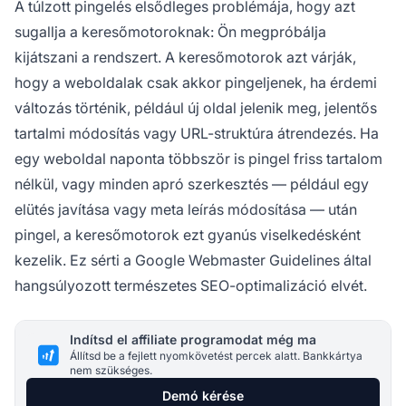
A túlzott pingelés elsődleges problémája, hogy azt
sugallja a keresőmotoroknak: Ön megpróbálja
kijátszani a rendszert. A keresőmotorok azt várják,
hogy a weboldalak csak akkor pingeljenek, ha érdemi
változás történik, például új oldal jelenik meg, jelentős
tartalmi módosítás vagy URL-struktúra átrendezés. Ha
egy weboldal naponta többször is pingel friss tartalom
nélkül, vagy minden apró szerkesztés — például egy
elütés javítása vagy meta leírás módosítása — után
pingel, a keresőmotorok ezt gyanús viselkedésként
kezelik. Ez sérti a Google Webmaster Guidelines által
hangsúlyozott természetes SEO-optimalizáció elvét.
Indítsd el affiliate programodat még ma
Állítsd be a fejlett nyomkövetést percek alatt. Bankkártya
nem szükséges.
Demó kérése