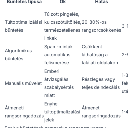
Büntetés típusa
Ok
Hatás
Túlzott pingelés,
Túltoptimalizálási
kulcsszótúltöltés,
20-80%-os
3-
büntetés
természetellenes
rangsorcsökkenés
linkek
Spam-minták
Csökkent
Algoritmikus
automatikus
láthatóság a
2-
büntetés
felismerése
találati oldalakon
Emberi
1-
átvizsgálás
Részleges vagy
Manuális művelet
fel
szabálysértés
teljes deindexálás
ut
miatt
Enyhe
Átmeneti
Átmeneti
túltoptimalizálási
1-4
rangsoringadozás
rangsoringadozás
jelek