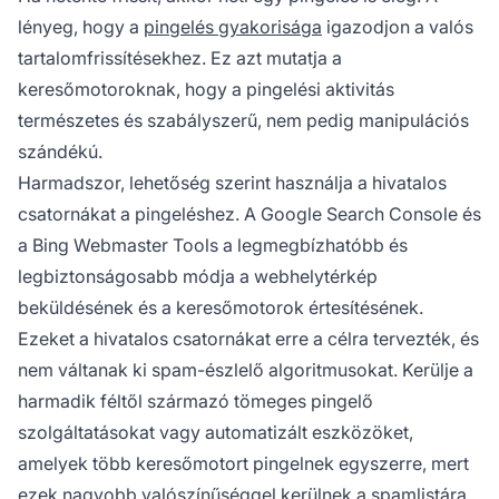
lényeg, hogy a
pingelés gyakorisága
igazodjon a valós
tartalomfrissítésekhez. Ez azt mutatja a
keresőmotoroknak, hogy a pingelési aktivitás
természetes és szabályszerű, nem pedig manipulációs
szándékú.
Harmadszor, lehetőség szerint használja a hivatalos
csatornákat a pingeléshez. A Google Search Console és
a Bing Webmaster Tools a legmegbízhatóbb és
legbiztonságosabb módja a webhelytérkép
beküldésének és a keresőmotorok értesítésének.
Ezeket a hivatalos csatornákat erre a célra tervezték, és
nem váltanak ki spam-észlelő algoritmusokat. Kerülje a
harmadik féltől származó tömeges pingelő
szolgáltatásokat vagy automatizált eszközöket,
amelyek több keresőmotort pingelnek egyszerre, mert
ezek nagyobb valószínűséggel kerülnek a spamlistára.