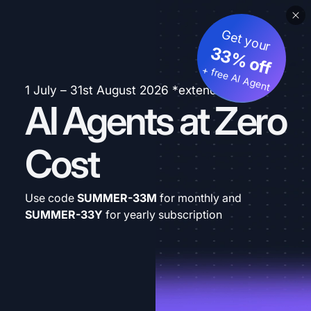
Get your
33% off
+ free AI Agent
1 July – 31st August 2026 *extended
AI Agents at Zero
Cost
Use code
SUMMER-33M
for monthly and
SUMMER-33Y
for yearly subscription