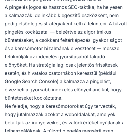
A pingelés jogos és hasznos SEO-taktika, ha helyesen
alkalmazzák, de inkább kiegészítő eszközként, nem
pedig elsődleges stratégiaként kell rá tekinteni. A túlzott
pingelés kockázatai — beleértve az algoritmikus
büntetéseket, a csökkent feltérképezési gyakoriságot
és a keresőmotor bizalmának elvesztését — messze
felülmúlják az indexelés gyorsításából fakadó
előnyöket. Ha stratégiailag, csak jelentős frissítések
esetén, és hivatalos csatornákon keresztül (például
Google Search Console) alkalmazza a pingelést,
élvezheti a gyorsabb indexelés előnyeit anélkül, hogy
büntetéseket kockáztatna.
Ne feledje, hogy a keresőmotorokat úgy tervezték,
hogy jutalmazzák azokat a weboldalakat, amelyek
betartják az irányelveiket, és valódi értéket nyújtanak a
felhasználóknak. A túlzott pingelés megsérti ezen