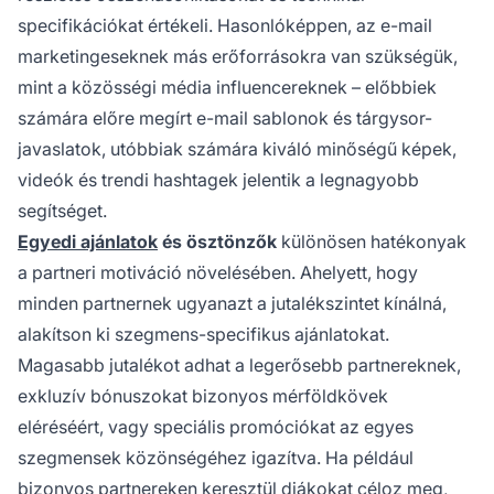
specifikációkat értékeli. Hasonlóképpen, az e-mail
marketingeseknek más erőforrásokra van szükségük,
mint a közösségi média influencereknek – előbbiek
számára előre megírt e-mail sablonok és tárgysor-
javaslatok, utóbbiak számára kiváló minőségű képek,
videók és trendi hashtagek jelentik a legnagyobb
segítséget.
Egyedi ajánlatok
és ösztönzők
különösen hatékonyak
a partneri motiváció növelésében. Ahelyett, hogy
minden partnernek ugyanazt a jutalékszintet kínálná,
alakítson ki szegmens-specifikus ajánlatokat.
Magasabb jutalékot adhat a legerősebb partnereknek,
exkluzív bónuszokat bizonyos mérföldkövek
eléréséért, vagy speciális promóciókat az egyes
szegmensek közönségéhez igazítva. Ha például
bizonyos partnereken keresztül diákokat céloz meg,