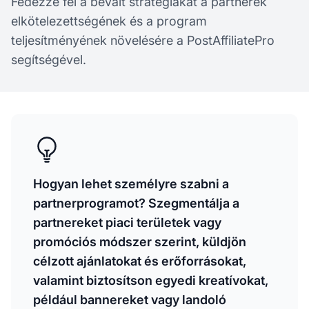
Fedezze fel a bevált stratégiákat a partnerek
elkötelezettségének és a program
teljesítményének növelésére a PostAffiliatePro
segítségével.
Hogyan lehet személyre szabni a
partnerprogramot? Szegmentálja a
partnereket piaci területek vagy
promóciós módszer szerint, küldjön
célzott ajánlatokat és erőforrásokat,
valamint biztosítson egyedi kreatívokat,
például bannereket vagy landoló