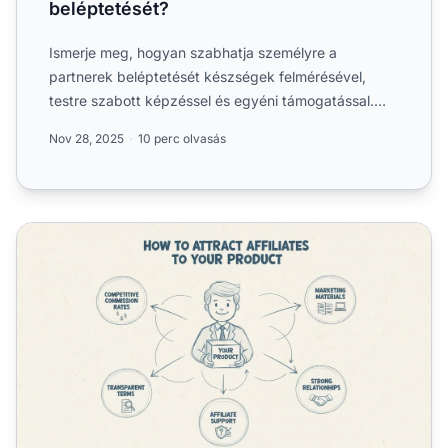
beléptetését?
Ismerje meg, hogyan szabhatja személyre a
partnerek beléptetését készségek felmérésével,
testre szabott képzéssel és egyéni támogatással.
Fedezze fel a legjobb ...
Nov 28, 2025
10 perc olvasás
Hogyan érhetem el, hogy partnerek népszerűsítsék a ter