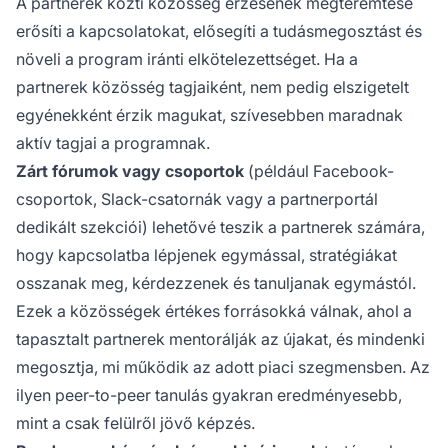
A partnerek közti közösség érzésének megteremtése
erősíti a kapcsolatokat, elősegíti a tudásmegosztást és
növeli a program iránti elkötelezettséget. Ha a
partnerek közösség tagjaiként, nem pedig elszigetelt
egyénekként érzik magukat, szívesebben maradnak
aktív tagjai a programnak.
Zárt fórumok vagy csoportok
(például Facebook-
csoportok, Slack-csatornák vagy a partnerportál
dedikált szekciói) lehetővé teszik a partnerek számára,
hogy kapcsolatba lépjenek egymással, stratégiákat
osszanak meg, kérdezzenek és tanuljanak egymástól.
Ezek a közösségek értékes forrásokká válnak, ahol a
tapasztalt partnerek mentorálják az újakat, és mindenki
megosztja, mi működik az adott piaci szegmensben. Az
ilyen peer-to-peer tanulás gyakran eredményesebb,
mint a csak felülről jövő képzés.