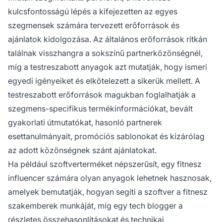
kulcsfontosságú lépés a kifejezetten az egyes
szegmensek számára tervezett erőforrások és
ajánlatok kidolgozása. Az általános erőforrások ritkán
találnak visszhangra a sokszínű partnerközönségnél,
míg a testreszabott anyagok azt mutatják, hogy ismeri
egyedi igényeiket és elkötelezett a sikerük mellett. A
testreszabott erőforrások magukban foglalhatják a
szegmens-specifikus termékinformációkat, bevált
gyakorlati útmutatókat, hasonló partnerek
esettanulmányait, promóciós sablonokat és kizárólag
az adott közönségnek szánt ajánlatokat.
Ha például szoftverterméket népszerűsít, egy fitnesz
influencer számára olyan anyagok lehetnek hasznosak,
amelyek bemutatják, hogyan segíti a szoftver a fitnesz
szakemberek munkáját, míg egy tech blogger a
részletes összehasonlításokat és technikai