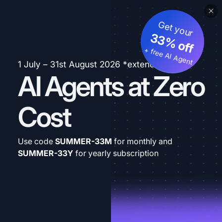
Get your
33% off
+ free AI Agent
1 July – 31st August 2026 *extended
AI Agents at Zero
Cost
Use code
SUMMER-33M
for monthly and
SUMMER-33Y
for yearly subscription