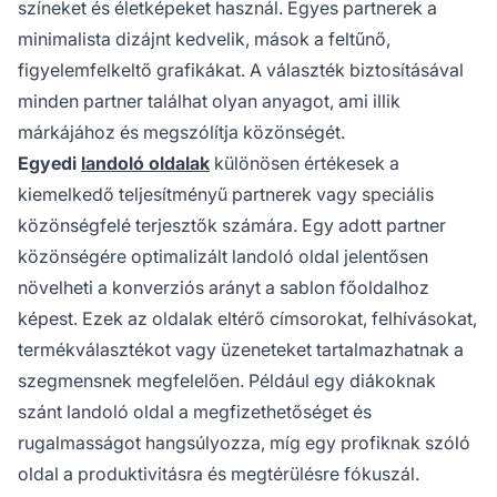
színeket és életképeket használ. Egyes partnerek a
minimalista dizájnt kedvelik, mások a feltűnő,
figyelemfelkeltő grafikákat. A választék biztosításával
minden partner találhat olyan anyagot, ami illik
márkájához és megszólítja közönségét.
Egyedi
landoló oldalak
különösen értékesek a
kiemelkedő teljesítményű partnerek vagy speciális
közönségfelé terjesztők számára. Egy adott partner
közönségére optimalizált landoló oldal jelentősen
növelheti a konverziós arányt a sablon főoldalhoz
képest. Ezek az oldalak eltérő címsorokat, felhívásokat,
termékválasztékot vagy üzeneteket tartalmazhatnak a
szegmensnek megfelelően. Például egy diákoknak
szánt landoló oldal a megfizethetőséget és
rugalmasságot hangsúlyozza, míg egy profiknak szóló
oldal a produktivitásra és megtérülésre fókuszál.