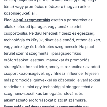
téma) vagy promóciós módszere (hogyan érik el
közönségüket) áll.
Piaci
alapú szegmentálás
esetén a partnereket az
általuk lefedett iparágak vagy témák szerint
csoportosítja. Például lehetnek fitnesz és egészség,
technológia és kütyük, divat és életmód, otthon és kert,
vagy pénzügy és befektetés szegmensek. Ha piaci
terület szerint szegmentál, iparágspecifikus
erőforrásokat, esettanulmányokat és promóciós
stratégiákat hozhat létre, amelyek rezonálnak az adott
csoport közönségével. Egy
fitnesz influencer
teljesen
más promóciós igényekkel és közönségi elvárásokkal
rendelkezik, mint egy technológiai blogger, tehát a
szegmens-specifikus támogatás releváns és
alkalmazható erőforrásokat biztosít számukra.
Promóciós módszer szerinti szegmentálás
azt