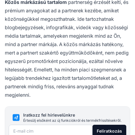
Közös márkázású tartalom
partnerség érzését kelti, és
prémium anyagokat ad a partnerek kezébe, amiket
közönségükkel megoszthatnak. Ide tartozhatnak
blogbejegyzések, infografikák, videók vagy közösségi
média tartalmak, amelyeken megjelenik mind az Ön,
mind a partner márkája. A közös márkázás hatékony,
mert a partnert szakértő együttműködőként, nem pedig
egyszerű promotőrként pozicionálja, ezáltal növelve
hitelességét. Emellett, ha minden piaci szegmensnek a
legújabb trendekhez igazított tartalomötleteket ad, a
partnerek mindig friss, releváns anyaggal tudnak
megjelenni.
Iratkozz fel hírlevelünkre
Értesülj elsőként az új funkciókról és termékfrissítésekről.
E-mail cím
Feliratkozás