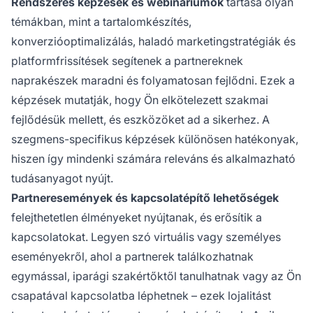
Rendszeres képzések és webináriumok
tartása olyan
témákban, mint a tartalomkészítés,
konverzióoptimalizálás, haladó marketingstratégiák és
platformfrissítések segítenek a partnereknek
naprakészek maradni és folyamatosan fejlődni. Ezek a
képzések mutatják, hogy Ön elkötelezett szakmai
fejlődésük mellett, és eszközöket ad a sikerhez. A
szegmens-specifikus képzések különösen hatékonyak,
hiszen így mindenki számára releváns és alkalmazható
tudásanyagot nyújt.
Partneresemények és kapcsolatépítő lehetőségek
felejthetetlen élményeket nyújtanak, és erősítik a
kapcsolatokat. Legyen szó virtuális vagy személyes
eseményekről, ahol a partnerek találkozhatnak
egymással, iparági szakértőktől tanulhatnak vagy az Ön
csapatával kapcsolatba léphetnek – ezek lojalitást