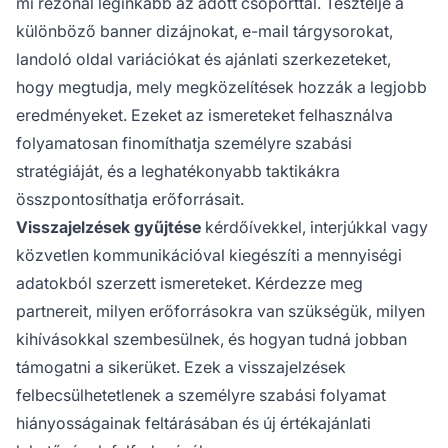
mi rezonál leginkább az adott csoporttal. Tesztelje a
különböző banner dizájnokat, e-mail tárgysorokat,
landoló oldal variációkat és ajánlati szerkezeteket,
hogy megtudja, mely megközelítések hozzák a legjobb
eredményeket. Ezeket az ismereteket felhasználva
folyamatosan finomíthatja személyre szabási
stratégiáját, és a leghatékonyabb taktikákra
összpontosíthatja erőforrásait.
Visszajelzések gyűjtése
kérdőívekkel, interjúkkal vagy
közvetlen kommunikációval kiegészíti a mennyiségi
adatokból szerzett ismereteket. Kérdezze meg
partnereit, milyen erőforrásokra van szükségük, milyen
kihívásokkal szembesülnek, és hogyan tudná jobban
támogatni a sikerüket. Ezek a visszajelzések
felbecsülhetetlenek a személyre szabási folyamat
hiányosságainak feltárásában és új értékajánlati