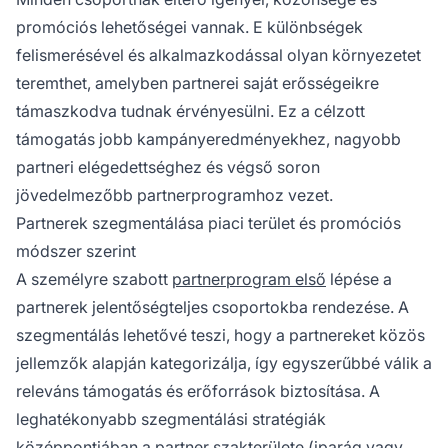
promóciós lehetőségei vannak. E különbségek
felismerésével és alkalmazkodással olyan környezetet
teremthet, amelyben partnerei saját erősségeikre
támaszkodva tudnak érvényesülni. Ez a célzott
támogatás jobb kampányeredményekhez, nagyobb
partneri elégedettséghez és végső soron
jövedelmezőbb partnerprogramhoz vezet.
Partnerek szegmentálása piaci terület és promóciós
módszer szerint
A személyre szabott
partnerprogram első
lépése a
partnerek jelentőségteljes csoportokba rendezése. A
szegmentálás lehetővé teszi, hogy a partnereket közös
jellemzők alapján kategorizálja, így egyszerűbbé válik a
releváns támogatás és erőforrások biztosítása. A
leghatékonyabb szegmentálási stratégiák
középpontjában a partner szakterülete (iparág vagy