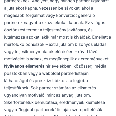
partnereknek. Ahelyett, hogy minden partner ugyanazt
a jutalékot kapná, vezessen be sávokat, ahol a
magasabb forgalmat vagy konverziót generáló
partnerek nagyobb százalékokat kapnak. Ez világos
ösztönzést teremt a teljesítmény javítására, és
jutalmazza azokat, akik már most is kiválóak. Emellett a
mérföldkő bónuszok – extra jutalom bizonyos eladási
vagy teljesítménymutatók eléréséért – rövid távú
motivációt is adnak, és megünneplik az eredményeket.
Nyilvános elismerés
hírlevelekben, közösségi média
posztokban vagy a weboldal partnerlistáján
láthatóságot és presztízst biztosít a legjobb
teljesítőknek. Sok partner számára az elismerés
ugyanolyan motiváló, mint az anyagi jutalom.
Sikertörténetük bemutatása, eredményeik kiemelése
vagy a “legjobb partnerek” listáján szerepeltetésük