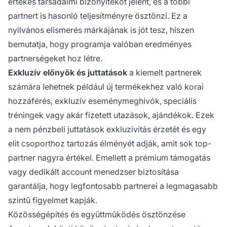
értékes társadalmi bizonyítékot jelent, és a többi
partnert is hasonló teljesítményre ösztönzi. Ez a
nyilvános elismerés márkájának is jót tesz, hiszen
bemutatja, hogy programja valóban eredményes
partnerségeket hoz létre.
Exkluzív előnyök és juttatások
a kiemelt partnerek
számára lehetnek például új termékekhez való korai
hozzáférés, exkluzív eseménymeghívók, speciális
tréningek vagy akár fizetett utazások, ajándékok. Ezek
a nem pénzbeli juttatások exkluzivitás érzetét és egy
elit csoporthoz tartozás élményét adják, amit sok top-
partner nagyra értékel. Emellett a prémium támogatás
vagy dedikált account menedzser biztosítása
garantálja, hogy legfontosabb partnerei a legmagasabb
szintű figyelmet kapják.
Közösségépítés és együttműködés ösztönzése