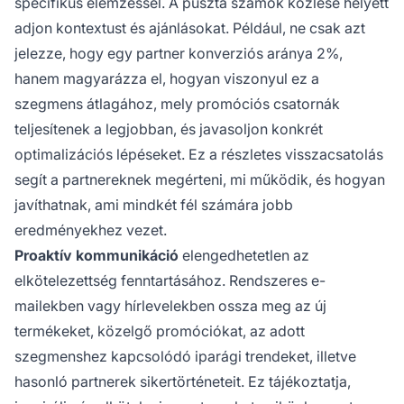
specifikus elemzéssel. A puszta számok közlése helyett
adjon kontextust és ajánlásokat. Például, ne csak azt
jelezze, hogy egy partner konverziós aránya 2%,
hanem magyarázza el, hogyan viszonyul ez a
szegmens átlagához, mely promóciós csatornák
teljesítenek a legjobban, és javasoljon konkrét
optimalizációs lépéseket. Ez a részletes visszacsatolás
segít a partnereknek megérteni, mi működik, és hogyan
javíthatnak, ami mindkét fél számára jobb
eredményekhez vezet.
Proaktív kommunikáció
elengedhetetlen az
elkötelezettség fenntartásához. Rendszeres e-
mailekben vagy hírlevelekben ossza meg az új
termékeket, közelgő promóciókat, az adott
szegmenshez kapcsolódó iparági trendeket, illetve
hasonló partnerek sikertörténeteit. Ez tájékoztatja,