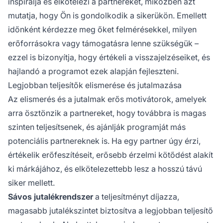
inspirálja és elkötelezi a partnereket, miközben azt
mutatja, hogy Ön is gondolkodik a sikerükön. Emellett
időnként kérdezze meg őket felmérésekkel, milyen
erőforrásokra vagy támogatásra lenne szükségük –
ezzel is bizonyítja, hogy értékeli a visszajelzéseiket, és
hajlandó a programot ezek alapján fejleszteni.
Legjobban teljesítők elismerése és jutalmazása
Az elismerés és a jutalmak erős motivátorok, amelyek
arra ösztönzik a partnereket, hogy továbbra is magas
szinten teljesítsenek, és ajánlják programját más
potenciális partnereknek is. Ha egy partner úgy érzi,
értékelik erőfeszítéseit, erősebb érzelmi kötődést alakít
ki márkájához, és elkötelezettebb lesz a hosszú távú
siker mellett.
Sávos jutalékrendszer
a teljesítményt díjazza,
magasabb jutalékszintet biztosítva a legjobban teljesítő