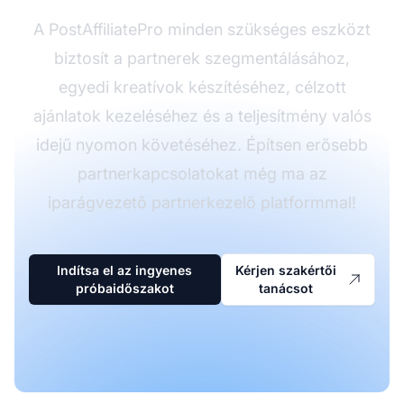
A PostAffiliatePro minden szükséges eszközt
biztosít a partnerek szegmentálásához,
egyedi kreatívok készítéséhez, célzott
ajánlatok kezeléséhez és a teljesítmény valós
idejű nyomon követéséhez. Építsen erősebb
partnerkapcsolatokat még ma az
iparágvezető partnerkezelő platformmal!
Indítsa el az ingyenes
Kérjen szakértői
próbaidőszakot
tanácsot