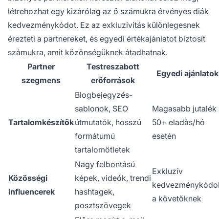
létrehozhat egy kizárólag az ő számukra érvényes diák
kedvezménykódot. Ez az exkluzivitás különlegesnek
érezteti a partnereket, és egyedi értékajánlatot biztosít
számukra, amit közönségüknek átadhatnak.
Partner
Testreszabott
Egyedi ajánlatok
szegmens
erőforrások
Blogbejegyzés-
sablonok, SEO
Magasabb jutalék
Tartalomkészítők
útmutatók, hosszú
50+ eladás/hó
formátumú
esetén
tartalomötletek
Nagy felbontású
Exkluzív
Közösségi
képek, videók, trendi
kedvezménykódo
influencerek
hashtagek,
a követőknek
posztszövegek