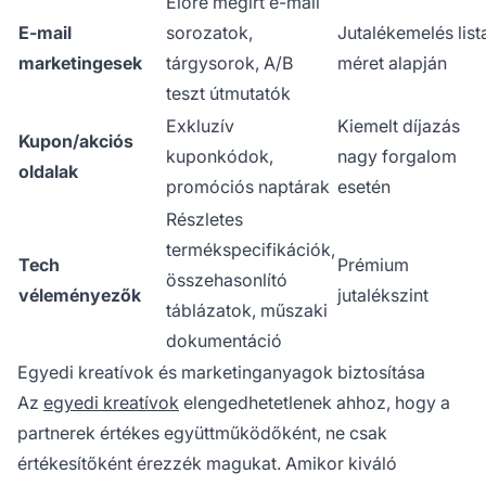
Előre megírt e-mail
E-mail
sorozatok,
Jutalékemelés list
marketingesek
tárgysorok, A/B
méret alapján
teszt útmutatók
Exkluzív
Kiemelt díjazás
Kupon/akciós
kuponkódok,
nagy forgalom
oldalak
promóciós naptárak
esetén
Részletes
termékspecifikációk,
Tech
Prémium
összehasonlító
véleményezők
jutalékszint
táblázatok, műszaki
dokumentáció
Egyedi kreatívok és marketinganyagok biztosítása
Az
egyedi kreatívok
elengedhetetlenek ahhoz, hogy a
partnerek értékes együttműködőként, ne csak
értékesítőként érezzék magukat. Amikor kiváló