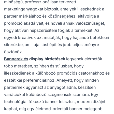
minőségű, professzionálisan tervezett
marketinganyagokat biztosít, amelyek illeszkednek a
partner márkájához és közönségéhez, eltávolítja a
promóció akadályait, és növeli annak valószínűségét,
hogy aktívan népszerűsíteni fogják a termékeit. Az
egyedi kreatívok azt mutatják, hogy hajlandó befektetni
sikerükbe, ami lojalitást épít és jobb teljesítményre
ösztönöz.
Bannerek és
display hirdetések
legyenek elérhetők
több méretben, színben és stílusban, hogy
illeszkedjenek a különböző promóciós csatornákhoz és
esztétikai preferenciákhoz. Ahelyett, hogy minden
partnernek ugyanazt az anyagot adná, készítsen
variációkat különböző szegmensek számára. Egy
technológiai fókuszú banner letisztult, modern dizájnt
kaphat, míg egy életmód-orientált banner melegebb