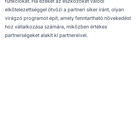
funkciókat. Ha ezeket az eszközöket valódi
elkötelezettséggel ötvözi a partneri siker iránt, olyan
virágzó programot épít, amely fenntartható növekedést
hoz vállalkozása számára, miközben értékes
partnerségeket alakít ki partnereivel.
Készen áll személyre
szabni
partnerprogramját?