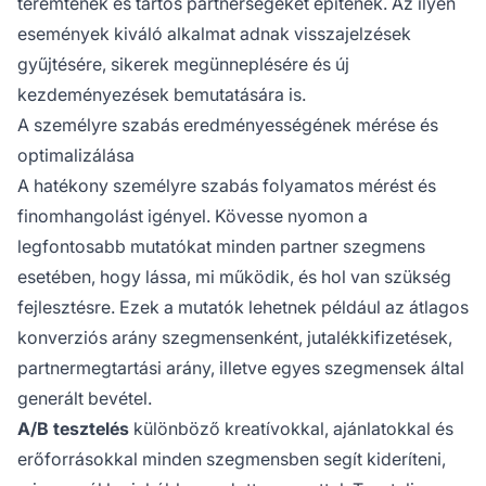
teremtenek és tartós partnerségeket építenek. Az ilyen
események kiváló alkalmat adnak visszajelzések
gyűjtésére, sikerek megünneplésére és új
kezdeményezések bemutatására is.
A személyre szabás eredményességének mérése és
optimalizálása
A hatékony személyre szabás folyamatos mérést és
finomhangolást igényel. Kövesse nyomon a
legfontosabb mutatókat minden partner szegmens
esetében, hogy lássa, mi működik, és hol van szükség
fejlesztésre. Ezek a mutatók lehetnek például az átlagos
konverziós arány szegmensenként, jutalékkifizetések,
partnermegtartási arány, illetve egyes szegmensek által
generált bevétel.
A/B tesztelés
különböző kreatívokkal, ajánlatokkal és
erőforrásokkal minden szegmensben segít kideríteni,