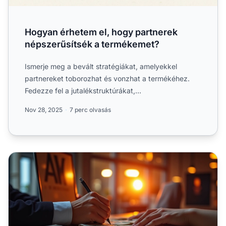
Hogyan érhetem el, hogy partnerek
népszerűsítsék a termékemet?
Ismerje meg a bevált stratégiákat, amelyekkel
partnereket toborozhat és vonzhat a termékéhez.
Fedezze fel a jutalékstruktúrákat,
marketinganyagokat és kapcsolat...
Nov 28, 2025
7 perc olvasás
Gyors útmutató partnerprogram menedzsmenthez