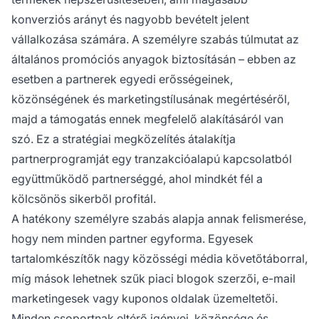
konverziós arányt és nagyobb bevételt jelent
vállalkozása számára. A személyre szabás túlmutat az
általános promóciós anyagok biztosításán – ebben az
esetben a partnerek egyedi erősségeinek,
közönségének és marketingstílusának megértéséről,
majd a támogatás ennek megfelelő alakításáról van
szó. Ez a stratégiai megközelítés átalakítja
partnerprogramját egy tranzakcióalapú kapcsolatból
együttműködő partnerséggé, ahol mindkét fél a
kölcsönös sikerből profitál.
A hatékony személyre szabás alapja annak felismerése,
hogy nem minden partner egyforma. Egyesek
tartalomkészítők nagy közösségi média követőtáborral,
míg mások lehetnek szűk piaci blogok szerzői, e-mail
marketingesek vagy kuponos oldalak üzemeltetői.
Minden csoportnak eltérő igényei, közönsége és