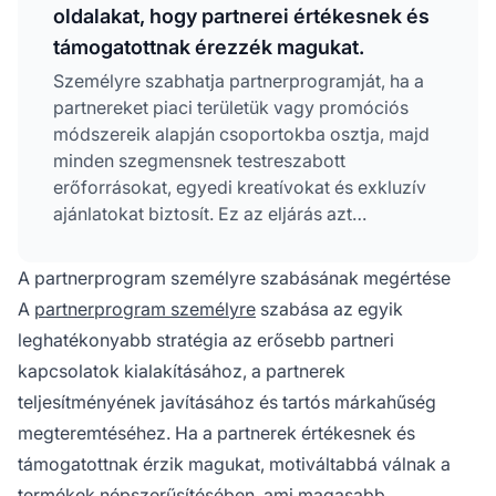
oldalakat, hogy partnerei értékesnek és
támogatottnak érezzék magukat.
Személyre szabhatja partnerprogramját, ha a
partnereket piaci területük vagy promóciós
módszereik alapján csoportokba osztja, majd
minden szegmensnek testreszabott
erőforrásokat, egyedi kreatívokat és exkluzív
ajánlatokat biztosít. Ez az eljárás azt
eredményezi, hogy a partnerek értékesnek
érzik magukat, motiváltabbak lesznek, és
A partnerprogram személyre szabásának megértése
jelentősen javul a program teljesítménye, illetve
A
partnerprogram személyre
szabása az egyik
a konverziós arány.
leghatékonyabb stratégia az erősebb partneri
kapcsolatok kialakításához, a partnerek
teljesítményének javításához és tartós márkahűség
megteremtéséhez. Ha a partnerek értékesnek és
támogatottnak érzik magukat, motiváltabbá válnak a
termékek népszerűsítésében, ami magasabb