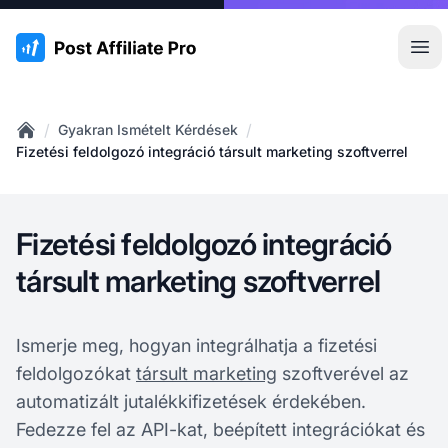
:site.title
Főm
/
/
Gyakran Ismételt Kérdések
Home
Fizetési feldolgozó integráció társult marketing szoftverrel
Fizetési feldolgozó integráció
társult marketing szoftverrel
Ismerje meg, hogyan integrálhatja a fizetési
feldolgozókat
társult marketing
szoftverével az
automatizált jutalékkifizetések érdekében.
Fedezze fel az API-kat, beépített integrációkat és