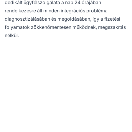
dedikált ügyfélszolgálata a nap 24 órájában
rendelkezésre áll minden integrációs probléma
diagnosztizálásában és megoldásában, így a fizetési
folyamatok zökkenőmentesen működnek, megszakítás
nélkül.
Automatizálja
jutalékkifizetéseit még
ma