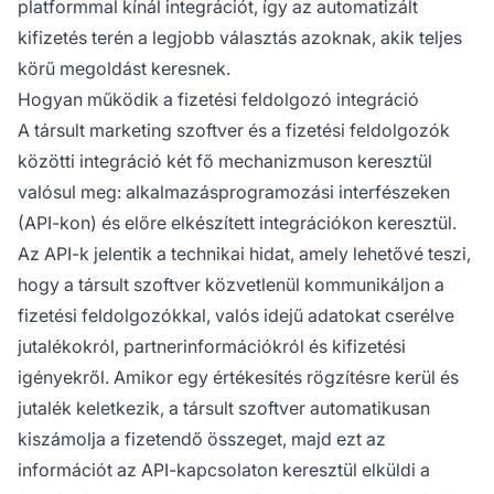
platformmal kínál integrációt, így az automatizált
kifizetés terén a legjobb választás azoknak, akik teljes
körű megoldást keresnek.
Hogyan működik a fizetési feldolgozó integráció
A társult marketing szoftver és a fizetési feldolgozók
közötti integráció két fő mechanizmuson keresztül
valósul meg: alkalmazásprogramozási interfészeken
(API-kon) és előre elkészített integrációkon keresztül.
Az API-k jelentik a technikai hidat, amely lehetővé teszi,
hogy a társult szoftver közvetlenül kommunikáljon a
fizetési feldolgozókkal, valós idejű adatokat cserélve
jutalékokról, partnerinformációkról és kifizetési
igényekről. Amikor egy értékesítés rögzítésre kerül és
jutalék keletkezik, a társult szoftver automatikusan
kiszámolja a fizetendő összeget, majd ezt az
információt az API-kapcsolaton keresztül elküldi a