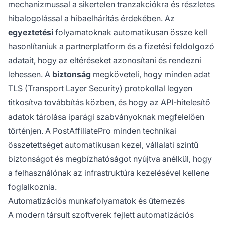
mechanizmussal a sikertelen tranzakciókra és részletes
hibalogolással a hibaelhárítás érdekében. Az
egyeztetési
folyamatoknak automatikusan össze kell
hasonlítaniuk a partnerplatform és a fizetési feldolgozó
adatait, hogy az eltéréseket azonosítani és rendezni
lehessen. A
biztonság
megköveteli, hogy minden adat
TLS (Transport Layer Security) protokollal legyen
titkosítva továbbítás közben, és hogy az API-hitelesítő
adatok tárolása iparági szabványoknak megfelelően
történjen. A PostAffiliatePro minden technikai
összetettséget automatikusan kezel, vállalati szintű
biztonságot és megbízhatóságot nyújtva anélkül, hogy
a felhasználónak az infrastruktúra kezelésével kellene
foglalkoznia.
Automatizációs munkafolyamatok és ütemezés
A modern társult szoftverek fejlett automatizációs