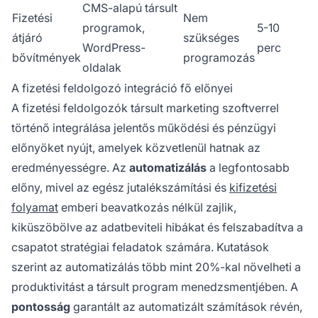
CMS-alapú társult
Fizetési
Nem
programok,
5-10
átjáró
szükséges
WordPress-
perc
bővítmények
programozás
oldalak
A fizetési feldolgozó integráció fő előnyei
A fizetési feldolgozók társult marketing szoftverrel
történő integrálása jelentős működési és pénzügyi
előnyöket nyújt, amelyek közvetlenül hatnak az
eredményességre. Az
automatizálás
a legfontosabb
előny, mivel az egész jutalékszámítási és
kifizetési
folyamat
emberi beavatkozás nélkül zajlik,
kiküszöbölve az adatbeviteli hibákat és felszabadítva a
csapatot stratégiai feladatok számára. Kutatások
szerint az automatizálás több mint 20%-kal növelheti a
produktivitást a társult program menedzsmentjében. A
pontosság
garantált az automatizált számítások révén,