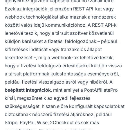
igényekhez igazított kapcsolatokat hozzanak létre.
Ezek az integrációk jellemzően REST API-kat vagy
webhook technológiákat alkalmaznak a rendszerek
közötti valós idejű kommunikációhoz. A REST API-k
lehetővé teszik, hogy a társult szoftver közvetlenül
küldjön kéréseket a fizetési feldolgozónak – például
kifizetések indítását vagy tranzakciós állapot
lekérdezését –, míg a webhook-ok lehetővé teszik,
hogy a fizetési feldolgozó értesítéseket küldjön vissza
a társult platformnak kulcsfontosságú eseményekről,
például fizetési visszaigazolásról vagy hibákról. A
beépített integrációk
, mint amilyet a PostAffiliatePro
kínál, megszüntetik az egyedi fejlesztés
szükségességét, hiszen előre konfigurált kapcsolatokat
biztosítanak népszerű fizetési átjárókhoz, például
Stripe, PayPal, Wise, 2Checkout és sok más