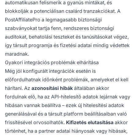
automatikusan felismerik a gyanús mintákat, és
blokkolják a potenciálisan csalárd tranzakciókat. A
PostAffiliatePro a legmagasabb biztonsági
szabványokat tartja fenn, rendszeres biztonsági
auditokat, behatolási teszteket és tanúsításokat végez,
így társult programja és fizetési adatai mindig védettek
maradnak.
Gyakori integrációs problémák elhárítása
Még jól konfigurált integrációk esetén is
előfordulhatnak időnként problémák, amelyeket el kell
hárítani. Az
azonosítási hibák
általában akkor
fordulnak elő, ha az API-hitelesítő adatok lejárnak vagy
hibásan vannak beállítva – ezek új hitelesítési adatok
generálásával és a társult platform beállításaiban való
frissítésével orvosolhatók.
Kifizetés elutasítása
akkor
történhet, ha a partner adatai hiányosak vagy hibásak,