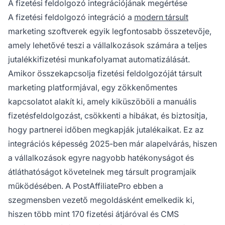
A fizetési feldolgozó integrációjának megértése
A fizetési feldolgozó integráció a
modern társult
marketing szoftverek egyik legfontosabb összetevője,
amely lehetővé teszi a vállalkozások számára a teljes
jutalékkifizetési munkafolyamat automatizálását.
Amikor összekapcsolja fizetési feldolgozóját társult
marketing platformjával, egy zökkenőmentes
kapcsolatot alakít ki, amely kiküszöböli a manuális
fizetésfeldolgozást, csökkenti a hibákat, és biztosítja,
hogy partnerei időben megkapják jutalékaikat. Ez az
integrációs képesség 2025-ben már alapelvárás, hiszen
a vállalkozások egyre nagyobb hatékonyságot és
átláthatóságot követelnek meg társult programjaik
működésében. A PostAffiliatePro ebben a
szegmensben vezető megoldásként emelkedik ki,
hiszen több mint 170 fizetési átjáróval és CMS