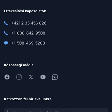
Értékesítési kapcsolatok
+421 2 33 456 826
+1-888-842-9508
+1-508-469-5208
Közösségi média
Facebook
Instagram
X
Youtube
Whatsapp
Iratkozzon fel hírlevelünkre
E-mail cím