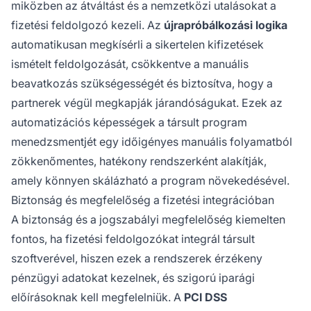
miközben az átváltást és a nemzetközi utalásokat a
fizetési feldolgozó kezeli. Az
újrapróbálkozási logika
automatikusan megkísérli a sikertelen kifizetések
ismételt feldolgozását, csökkentve a manuális
beavatkozás szükségességét és biztosítva, hogy a
partnerek végül megkapják járandóságukat. Ezek az
automatizációs képességek a társult program
menedzsmentjét egy időigényes manuális folyamatból
zökkenőmentes, hatékony rendszerként alakítják,
amely könnyen skálázható a program növekedésével.
Biztonság és megfelelőség a fizetési integrációban
A biztonság és a jogszabályi megfelelőség kiemelten
fontos, ha fizetési feldolgozókat integrál társult
szoftverével, hiszen ezek a rendszerek érzékeny
pénzügyi adatokat kezelnek, és szigorú iparági
előírásoknak kell megfelelniük. A
PCI DSS