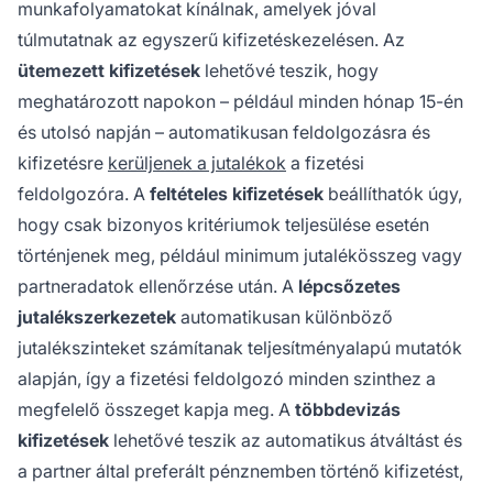
munkafolyamatokat kínálnak, amelyek jóval
túlmutatnak az egyszerű kifizetéskezelésen. Az
ütemezett kifizetések
lehetővé teszik, hogy
meghatározott napokon – például minden hónap 15-én
és utolsó napján – automatikusan feldolgozásra és
kifizetésre
kerüljenek a jutalékok
a fizetési
feldolgozóra. A
feltételes kifizetések
beállíthatók úgy,
hogy csak bizonyos kritériumok teljesülése esetén
történjenek meg, például minimum jutalékösszeg vagy
partneradatok ellenőrzése után. A
lépcsőzetes
jutalékszerkezetek
automatikusan különböző
jutalékszinteket számítanak teljesítményalapú mutatók
alapján, így a fizetési feldolgozó minden szinthez a
megfelelő összeget kapja meg. A
többdevizás
kifizetések
lehetővé teszik az automatikus átváltást és
a partner által preferált pénznemben történő kifizetést,