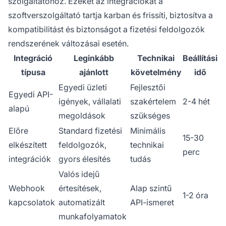
szolgáltatóhoz. Ezeket az integrációkat a
szoftverszolgáltató tartja karban és frissíti, biztosítva a
kompatibilitást és biztonságot a fizetési feldolgozók
rendszerének változásai esetén.
Integráció
Leginkább
Technikai
Beállítási
típusa
ajánlott
követelmény
idő
Egyedi üzleti
Fejlesztői
Egyedi API-
igények, vállalati
szakértelem
2-4 hét
alapú
megoldások
szükséges
Előre
Standard fizetési
Minimális
15-30
elkészített
feldolgozók,
technikai
perc
integrációk
gyors élesítés
tudás
Valós idejű
Webhook
értesítések,
Alap szintű
1-2 óra
kapcsolatok
automatizált
API-ismeret
munkafolyamatok