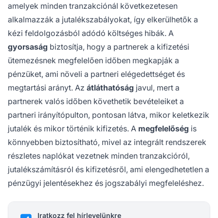
amelyek minden tranzakciónál következetesen
alkalmazzák a jutalékszabályokat, így elkerülhetők a
kézi feldolgozásból adódó költséges hibák. A
gyorsaság
biztosítja, hogy a partnerek a kifizetési
ütemezésnek megfelelően időben megkapják a
pénzüket, ami növeli a partneri elégedettséget és
megtartási arányt. Az
átláthatóság
javul, mert a
partnerek valós időben követhetik bevételeiket a
partneri irányítópulton, pontosan látva, mikor keletkezik
jutalék és mikor történik kifizetés. A
megfelelőség
is
könnyebben biztosítható, mivel az integrált rendszerek
részletes naplókat vezetnek minden tranzakcióról,
jutalékszámításról és kifizetésről, ami elengedhetetlen a
pénzügyi jelentésekhez és jogszabályi megfeleléshez.
Iratkozz fel hírlevelünkre