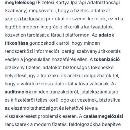
megfelelőség
(Fizetési Kártya Iparági Adatbiztonsági
Szabvány) megköveteli, hogy a fizetési adatokat
szigorú biztonsági
protokollok szerint kezeljék, ezért a
legtöbb modern integráció elkerüli a kártyaadatok
közvetlen tárolását a társult platformon. Az
adatok
titkosítása
gondoskodik arról, hogy minden
rendszerközi információt iparági szabványú titkosítás
védjen a jogosulatlan hozzáférés ellen. A
tokenizáció
érzékeny fizetési adatokat biztonságos tokenekkel
helyettesít, így a tranzakciók anélkül dolgozhatók fel,
hogy a valódi fizetési adatok láthatóvá válnának. Az
auditnaplók
minden tranzakcióról, jutalékszámításról
és kifizetésről teljes körű logokat vezetnek, biztosítva
az elszámoltathatóságot és lehetővé téve a
visszakeresést problémák esetén. A
csalásmegelőzési
rendszerek a modern fizetési feldolgozókba beépítve