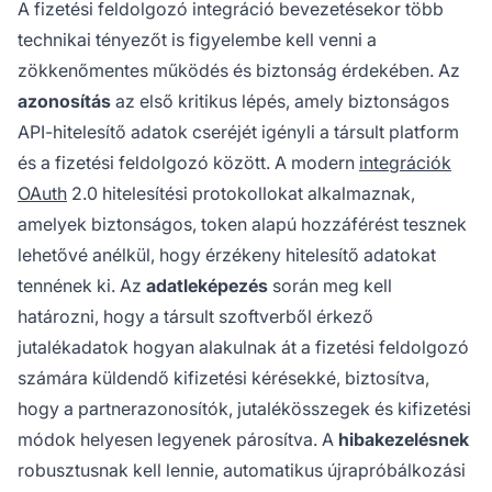
A fizetési feldolgozó integráció bevezetésekor több
technikai tényezőt is figyelembe kell venni a
zökkenőmentes működés és biztonság érdekében. Az
azonosítás
az első kritikus lépés, amely biztonságos
API-hitelesítő adatok cseréjét igényli a társult platform
és a fizetési feldolgozó között. A modern
integrációk
OAuth
2.0 hitelesítési protokollokat alkalmaznak,
amelyek biztonságos, token alapú hozzáférést tesznek
lehetővé anélkül, hogy érzékeny hitelesítő adatokat
tennének ki. Az
adatleképezés
során meg kell
határozni, hogy a társult szoftverből érkező
jutalékadatok hogyan alakulnak át a fizetési feldolgozó
számára küldendő kifizetési kérésekké, biztosítva,
hogy a partnerazonosítók, jutalékösszegek és kifizetési
módok helyesen legyenek párosítva. A
hibakezelésnek
robusztusnak kell lennie, automatikus újrapróbálkozási