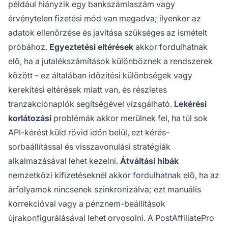
például hiányzik egy bankszámlaszám vagy
érvénytelen fizetési mód van megadva; ilyenkor az
adatok ellenőrzése és javítása szükséges az ismételt
próbához.
Egyeztetési eltérések
akkor fordulhatnak
elő, ha a jutalékszámítások különböznek a rendszerek
között – ez általában időzítési különbségek vagy
kerekítési eltérések miatt van, és részletes
tranzakciónaplók segítségével vizsgálható.
Lekérési
korlátozási
problémák akkor merülnek fel, ha túl sok
API-kérést küld rövid időn belül, ezt kérés-
sorbaállítással és visszavonulási stratégiák
alkalmazásával lehet kezelni.
Átváltási hibák
nemzetközi kifizetéseknél akkor fordulhatnak elő, ha az
árfolyamok nincsenek szinkronizálva; ezt manuális
korrekcióval vagy a pénznem-beállítások
újrakonfigurálásával lehet orvosolni. A PostAffiliatePro