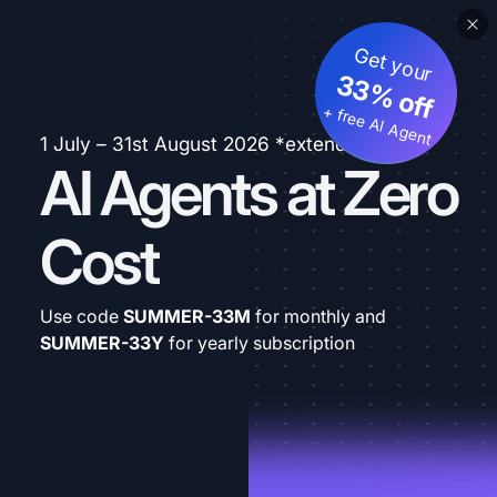
Get your
33% off
+ free AI Agent
1 July – 31st August 2026 *extended
AI Agents at Zero
Cost
Use code
SUMMER-33M
for monthly and
SUMMER-33Y
for yearly subscription