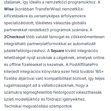
utaljanak, így ideális a nemzetközi programokhoz. A
Wise
(korábban TransferWise) nemzetközi
kifizetésekre és versenyképes árfolyamokra
specializálódott, tökéletes választás globális
partnerekkel rendelkező programok számára. A
2Checkout
több valutát támogat és zökkenőmentesen
integrálható partnerplatformokkal az automatizált
jutalékfeldolgozáshoz. A
Square
kiváló integrációs
lehetőséget nyújt azoknak a cégeknek, amelyek online
és offline fizetéseket is kezelnek. A PostAffiliatePro
kiterjedt integrációs könyvtára ezen felül további 165+
fizetési átjáróval való kompatibilitást biztosít, így teljes
rugalmasságot ad a vállalkozásoknak, hogy a
számukra legmegfelelőbb feldolgozót választhassák
üzleti modelljükhöz és földrajzi igényeikhez.
Technikai megvalósítási szempontok