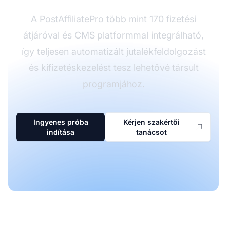
A PostAffiliatePro több mint 170 fizetési
átjáróval és CMS platformmal integrálható,
így teljesen automatizált jutalékfeldolgozást
és kifizetéskezelést tesz lehetővé társult
programjához.
Ingyenes próba
Kérjen szakértői
indítása
tanácsot