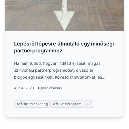
Lépésről lépésre útmutató egy minőségi
partnerprogramhoz
Ha nem tudod, hogyan indítsd el saját, magas
színvonalú partnerprogramodat, olvasd el
blogbejegyzésünket. Kövesd útmutatónkat, és
élvezd az előnyeit!...
Aug 4, 2020
6 perc olvasás
AffiliateMarketing
AffiliateProgram
+3