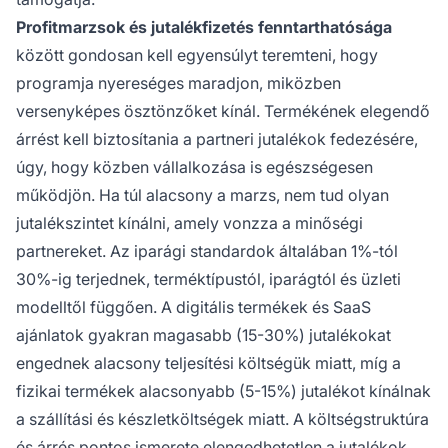
Profitmarzsok és jutalékfizetés fenntarthatósága
között gondosan kell egyensúlyt teremteni, hogy
programja nyereséges maradjon, miközben
versenyképes ösztönzőket kínál. Termékének elegendő
árrést kell biztosítania a partneri jutalékok fedezésére,
úgy, hogy közben vállalkozása is egészségesen
működjön. Ha túl alacsony a marzs, nem tud olyan
jutalékszintet kínálni, amely vonzza a minőségi
partnereket. Az iparági standardok általában 1%-tól
30%-ig terjednek, terméktípustól, iparágtól és üzleti
modelltől függően. A digitális termékek és SaaS
ajánlatok gyakran magasabb (15-30%) jutalékokat
engednek alacsony teljesítési költségük miatt, míg a
fizikai termékek alacsonyabb (5-15%) jutalékot kínálnak
a szállítási és készletköltségek miatt. A költségstruktúra
és árrés pontos ismerete elengedhetetlen a jutalékok