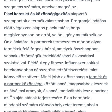
szegmens számára, amelyet megcéloz.
Piaci kereslet és közönségigazítás
alapvető
szempontok a termékválasztásban. Programja indítása
előtt végezzen alapos piackutatást, hogy
megbizonyosodjon arról, valódi igény mutatkozik az
Ön ajánlatára. A partnerek természetes módon olyan
termékek felé fognak húzni, amelyek összhangban
vannak közönségük érdeklődésével és vásárlási
szokásaival. Például egy fitnesz-influenszer sokkal
hatékonyabban népszerűsít edzőfelszerelést, mint
könyvelő szoftvert. Minél jobb az összhang a
termék és
a partner közönsége
között, annál magasabbak lesznek
az átváltási arányok, és annál motiváltabb lesz a partner
az Ön ajánlatának terjesztésére. Ez a harmónia
mindenki számára előnyös helyzetet teremt, ahol a
partnerek hitelesen ajánlhatják a termékeket