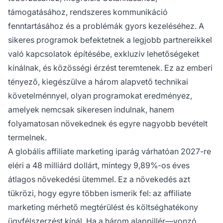
támogatásához, rendszeres kommunikáció
fenntartásához és a problémák gyors kezeléséhez. A
sikeres programok befektetnek a legjobb partnereikkel
való kapcsolatok építésébe, exkluzív lehetőségeket
kínálnak, és közösségi érzést teremtenek. Ez az emberi
tényező, kiegészülve a három alapvető technikai
követelménnyel, olyan programokat eredményez,
amelyek nemcsak sikeresen indulnak, hanem
folyamatosan növekednek és egyre nagyobb bevételt
termelnek.
A globális affiliate marketing iparág várhatóan 2027-re
eléri a 48 milliárd dollárt, mintegy 9,89%-os éves
átlagos növekedési ütemmel. Ez a növekedés azt
tükrözi, hogy egyre többen ismerik fel: az affiliate
marketing mérhető megtérülést és költséghatékony
ügyfélszerzést kínál. Ha a három alappillér—vonzó