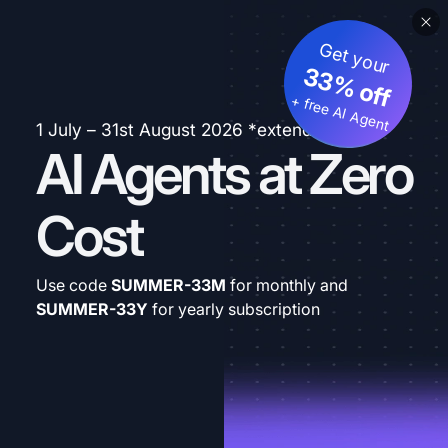
Get your
33% off
+ free AI Agent
1 July – 31st August 2026 *extended
AI Agents at Zero
Cost
Use code
SUMMER-33M
for monthly and
SUMMER-33Y
for yearly subscription