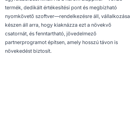
termék, dedikált értékesítési pont és megbízható
nyomkövető szoftver—rendelkezésre áll, vállalkozása
készen áll arra, hogy kiaknázza ezt a növekvő
csatornát, és fenntartható, jövedelmező
partnerprogramot építsen, amely hosszú távon is
növekedést biztosít.
Készen áll
partnerprogramja