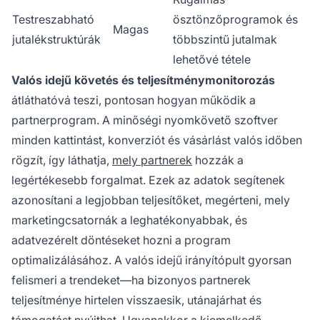
Testreszabható
ösztönzőprogramok és
Magas
jutalékstruktúrák
többszintű jutalmak
lehetővé tétele
Valós idejű követés és teljesítménymonitorozás
átláthatóvá teszi, pontosan hogyan működik a
partnerprogram. A minőségi nyomkövető szoftver
minden kattintást, konverziót és vásárlást valós időben
rögzít, így láthatja,
mely partnerek
hozzák a
legértékesebb forgalmat. Ezek az adatok segítenek
azonosítani a legjobban teljesítőket, megérteni, mely
marketingcsatornák a leghatékonyabbak, és
adatvezérelt döntéseket hozni a program
optimalizálásához. A valós idejű irányítópult gyorsan
felismeri a trendeket—ha bizonyos partnerek
teljesítménye hirtelen visszaesik, utánajárhat és