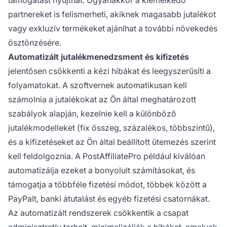
támogatást nyújthat. Ugyanakkor a kiemelkedő
partnereket is felismerheti, akiknek magasabb jutalékot
vagy exkluzív termékeket ajánlhat a további növekedés
ösztönzésére.
Automatizált jutalékmenedzsment és kifizetés
jelentősen csökkenti a kézi hibákat és leegyszerűsíti a
folyamatokat. A szoftvernek automatikusan kell
számolnia a jutalékokat az Ön által meghatározott
szabályok alapján, kezelnie kell a különböző
jutalékmodelleket (fix összeg, százalékos, többszintű),
és a kifizetéseket az Ön által beállított ütemezés szerint
kell feldolgoznia. A PostAffiliatePro például kiválóan
automatizálja ezeket a bonyolult számításokat, és
támogatja a többféle fizetési módot, többek között a
PayPalt, banki átutalást és egyéb fizetési csatornákat.
Az automatizált rendszerek csökkentik a csapat