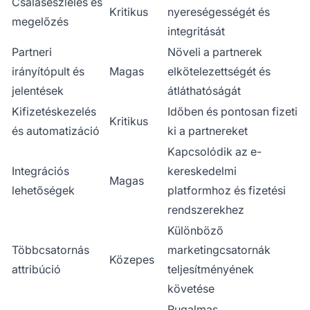
Csalásészlelés és
Kritikus
nyereségességét és
megelőzés
integritását
Partneri
Növeli a partnerek
irányítópult és
Magas
elkötelezettségét és
jelentések
átláthatóságát
Kifizetéskezelés
Időben és pontosan fizeti
Kritikus
és automatizáció
ki a partnereket
Kapcsolódik az e-
Integrációs
kereskedelmi
Magas
lehetőségek
platformhoz és fizetési
rendszerekhez
Különböző
Többcsatornás
marketingcsatornák
Közepes
attribúció
teljesítményének
követése
Rugalmas