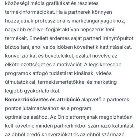
közösségi média grafikákat és részletes
termékinformációkat. Ha a partnerek könnyen
hozzájutnak professzionális marketinganyagokhoz,
nagyobb eséllyel fogják aktívan népszerűsíteni
termékeit. Emellett érdemes saját partneri irányítópultot
biztosítani, ahol valós időben követhetik kattintásaikat,
konverzióikat és bevételeiket, ezáltal növelve az
elkötelezettséget és a motivációt. A legsikeresebb
programok átfogó tudástárat kínálnak, videós
útmutatókkal, termékismertetőkkel és marketing
legjobb gyakorlatokkal.
Konverziókövetés és attribúció
alapvető a partnerek
pontos jutalmazásához és a program
optimalizálásához. Az Ön platformjának megbízhatóan
kell követnie minden partnerlinkből származó kattintást,
az abból eredő konverziókat és az ebből származó