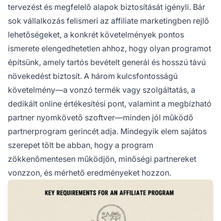
tervezést és megfelelő alapok biztosítását igényli. Bár
sok vállalkozás felismeri az affiliate marketingben rejlő
lehetőségeket, a konkrét követelmények pontos
ismerete elengedhetetlen ahhoz, hogy olyan programot
építsünk, amely tartós bevételt generál és hosszú távú
növekedést biztosít. A három kulcsfontosságú
követelmény—a vonzó termék vagy szolgáltatás, a
dedikált online értékesítési pont, valamint a megbízható
partner nyomkövető szoftver—minden jól működő
partnerprogram gerincét adja. Mindegyik elem sajátos
szerepet tölt be abban, hogy a program
zökkenőmentesen működjön, minőségi partnereket
vonzzon, és mérhető eredményeket hozzon.