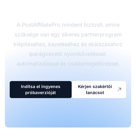
elindítására?
A PostAffiliatePro mindent biztosít, amire
szüksége van egy sikeres partnerprogram
kiépítéséhez, kezeléséhez és skálázásához
iparágvezető nyomkövetéssel,
automatizálással és csalásmegelőzéssel.
Indítsa el ingyenes
Kérjen szakértői
próbaverzióját
tanácsot