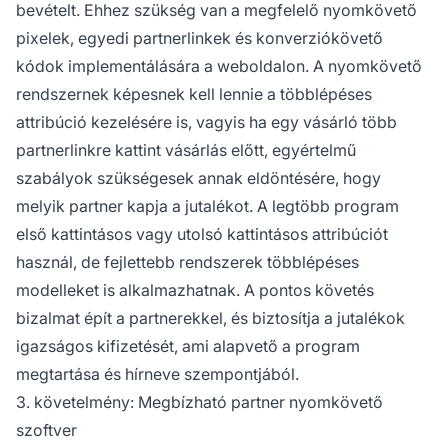
bevételt. Ehhez szükség van a megfelelő nyomkövető
pixelek, egyedi partnerlinkek és konverziókövető
kódok implementálására a weboldalon. A nyomkövető
rendszernek képesnek kell lennie a többlépéses
attribúció kezelésére is, vagyis ha egy vásárló több
partnerlinkre kattint vásárlás előtt, egyértelmű
szabályok szükségesek annak eldöntésére, hogy
melyik partner kapja a jutalékot. A legtöbb program
első kattintásos vagy utolsó kattintásos attribúciót
használ, de fejlettebb rendszerek többlépéses
modelleket is alkalmazhatnak. A pontos követés
bizalmat épít a partnerekkel, és biztosítja a jutalékok
igazságos kifizetését, ami alapvető a program
megtartása és hírneve szempontjából.
3. követelmény: Megbízható partner nyomkövető
szoftver