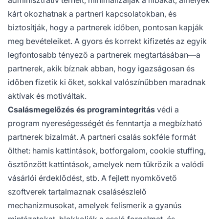
adminisztratív terheit, minimalizálják a hibákat, amelyek
kárt okozhatnak a partneri kapcsolatokban, és
biztosítják, hogy a partnerek időben, pontosan kapják
meg bevételeiket. A gyors és korrekt kifizetés az egyik
legfontosabb tényező a partnerek megtartásában—a
partnerek, akik bíznak abban, hogy igazságosan és
időben fizetik ki őket, sokkal valószínűbben maradnak
aktívak és motiváltak.
Csalásmegelőzés és programintegritás
védi a
program nyereségességét és fenntartja a megbízható
partnerek bizalmát. A partneri csalás sokféle formát
ölthet: hamis kattintások, botforgalom, cookie stuffing,
ösztönzött kattintások, amelyek nem tükrözik a valódi
vásárlói érdeklődést, stb. A fejlett nyomkövető
szoftverek tartalmaznak csalásészlelő
mechanizmusokat, amelyek felismerik a gyanús