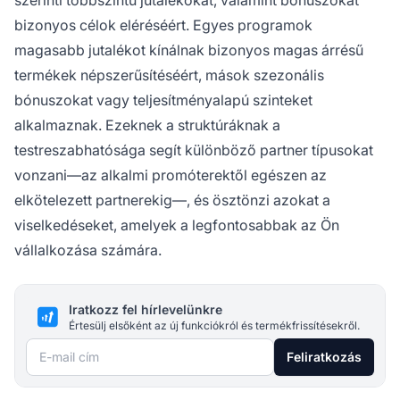
szerinti többszintű jutalékokat, valamint bónuszokat
bizonyos célok eléréséért. Egyes programok
magasabb jutalékot kínálnak bizonyos magas árrésű
termékek népszerűsítéséért, mások szezonális
bónuszokat vagy teljesítményalapú szinteket
alkalmaznak. Ezeknek a struktúráknak a
testreszabhatósága segít különböző partner típusokat
vonzani—az alkalmi promóterektől egészen az
elkötelezett partnerekig—, és ösztönzi azokat a
viselkedéseket, amelyek a legfontosabbak az Ön
vállalkozása számára.
Iratkozz fel hírlevelünkre
Értesülj elsőként az új funkciókról és termékfrissítésekről.
E-mail cím
Feliratkozás