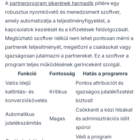
A
partnerprogram sikerének harmadik
pillére egy
robusztus nyomkövető és menedzsment szoftver,
amely automatizálja a teljesítményfigyelést, a
kapcsolatok kezelését és a kifizetések feldolgozását.
Megbízható szoftver nélkül nem lehet pontosan mérni a
partnerek teljesítményét, megelőzni a csalásokat vagy
igazságosan jutalmazni a partnereket. Ez a szoftver a
program teljes működésének gerinceként szolgál.
Funkció
Fontosság
Hatás a programra
Valós idejű
Pontos attribúciót és
kattintás- és
Kritikus
igazságos jutalékfizetést
konverziókövetés
biztosít
Csökkenti a kézi hibákat
Automatikus
Magas
és adminisztrációs időt
jutalékszámítás
spórol
Védi a program