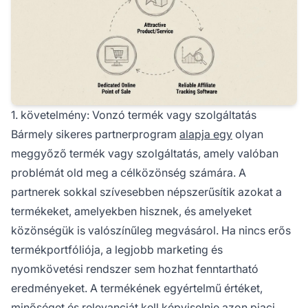
1. követelmény: Vonzó termék vagy szolgáltatás
Bármely sikeres partnerprogram
alapja egy
olyan
meggyőző termék vagy szolgáltatás, amely valóban
problémát old meg a célközönség számára. A
partnerek sokkal szívesebben népszerűsítik azokat a
termékeket, amelyekben hisznek, és amelyeket
közönségük is valószínűleg megvásárol. Ha nincs erős
termékportfóliója, a legjobb marketing és
nyomkövetési rendszer sem hozhat fenntartható
eredményeket. A termékének egyértelmű értéket,
minőséget és relevanciát kell képviselnie azon piaci