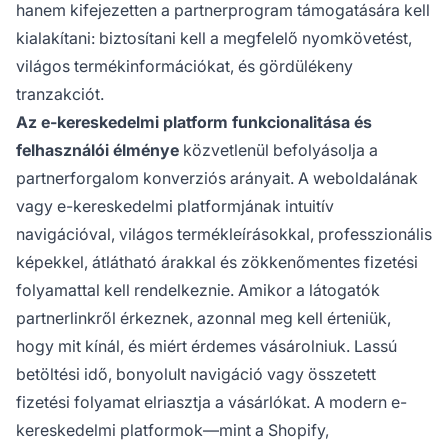
hanem kifejezetten a partnerprogram támogatására kell
kialakítani: biztosítani kell a megfelelő nyomkövetést,
világos termékinformációkat, és gördülékeny
tranzakciót.
Az e-kereskedelmi platform funkcionalitása és
felhasználói élménye
közvetlenül befolyásolja a
partnerforgalom konverziós arányait. A weboldalának
vagy e-kereskedelmi platformjának intuitív
navigációval, világos termékleírásokkal, professzionális
képekkel, átlátható árakkal és zökkenőmentes fizetési
folyamattal kell rendelkeznie. Amikor a látogatók
partnerlinkről érkeznek, azonnal meg kell érteniük,
hogy mit kínál, és miért érdemes vásárolniuk. Lassú
betöltési idő, bonyolult navigáció vagy összetett
fizetési folyamat elriasztja a vásárlókat. A modern e-
kereskedelmi platformok—mint a Shopify,