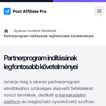
:site.title
Főm
/
/
Gyakran Ismételt Kérdések
Home
Partnerprogram indításának legfontosabb követelményei
Partnerprogram indításának
legfontosabb követelményei
Ismerje meg a sikeres partnerprogram
elindításához szükséges alapvető feltételeket:
vonzó termékek, dedikált
e-kereskedelmi
platform
és megbízható nyomkövető szoftver.