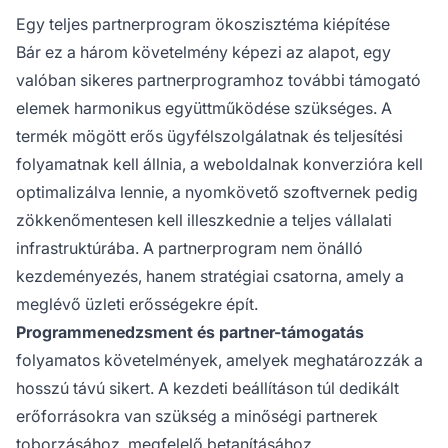
Egy teljes partnerprogram ökoszisztéma kiépítése
Bár ez a három követelmény képezi az alapot, egy
valóban sikeres partnerprogramhoz további támogató
elemek harmonikus együttműködése szükséges. A
termék mögött erős ügyfélszolgálatnak és teljesítési
folyamatnak kell állnia, a weboldalnak konverzióra kell
optimalizálva lennie, a nyomkövető szoftvernek pedig
zökkenőmentesen kell illeszkednie a teljes vállalati
infrastruktúrába. A partnerprogram nem önálló
kezdeményezés, hanem stratégiai csatorna, amely a
meglévő üzleti erősségekre épít.
Programmenedzsment és partner-támogatás
folyamatos követelmények, amelyek meghatározzák a
hosszú távú sikert. A kezdeti beállításon túl dedikált
erőforrásokra van szükség a minőségi partnerek
toborzásához, megfelelő betanításához,