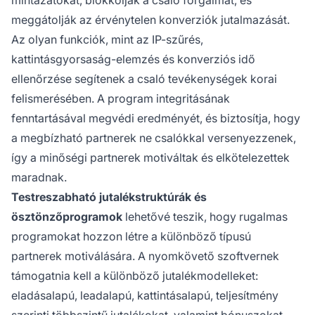
mintázatokat, blokkolják a csaló forgalmat, és
meggátolják az érvénytelen konverziók jutalmazását.
Az olyan funkciók, mint az IP-szűrés,
kattintásgyorsaság-elemzés és konverziós idő
ellenőrzése segítenek a csaló tevékenységek korai
felismerésében. A program integritásának
fenntartásával megvédi eredményét, és biztosítja, hogy
a megbízható partnerek ne csalókkal versenyezzenek,
így a minőségi partnerek motiváltak és elkötelezettek
maradnak.
Testreszabható jutalékstruktúrák és
ösztönzőprogramok
lehetővé teszik, hogy rugalmas
programokat hozzon létre a különböző típusú
partnerek motiválására. A nyomkövető szoftvernek
támogatnia kell a különböző jutalékmodelleket:
eladásalapú, leadalapú, kattintásalapú, teljesítmény