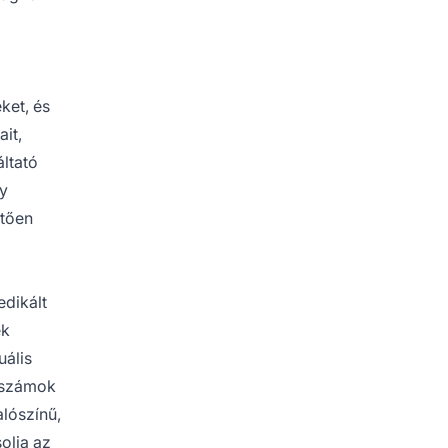
ket, és
it,
áltató
gy
etően
edikált
ek
uális
s számok
alószínű,
olja az