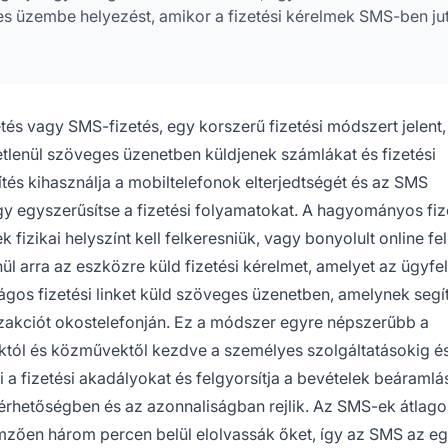
éles üzembe helyezést, amikor a fizetési kérelmek SMS-ben ju
s vagy SMS-fizetés, egy korszerű fizetési módszert jelent
tlenül szöveges üzenetben küldjenek számlákat és fizetési
tés kihasználja a mobiltelefonok elterjedtségét és az SMS
y egyszerűsítse a fizetési folyamatokat. A hagyományos fiz
fizikai helyszínt kell felkeresniük, vagy bonyolult online fe
l arra az eszközre küld fizetési kérelmet, amelyet az ügyfe
gos fizetési linket küld szöveges üzenetben, amelynek segí
nzakciót okostelefonján. Ez a módszer egyre népszerűbb a
któl és közművektől kezdve a személyes szolgáltatásokig é
 a fizetési akadályokat és felgyorsítja a bevételek beáramlás
rhetőségben és az azonnaliságban rejlik. Az SMS-ek átlag
mzően három percen belül elolvassák őket, így az SMS az eg