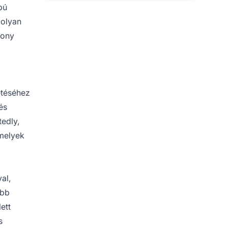
pú
 olyan
kony
etéséhez
és
tedly,
amelyek
al,
abb
ett
s