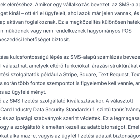
k eléréséhez. Amikor egy vállalkozás bevezeti az SMS-ala
t kínál – ott éri el ügyfeleit, ahol azok már jelen vannak, és
ap aktívan foglalkoznak. Ez a megközelítés különösen haté
zínen működnek vagy nem rendelkeznek hagyományos POS
beszedési lehetőséget biztosít.
ztása kulcsfontosságú lépés az SMS-alapú számlázás bevez
választhat, amelyek eltérő funkciókat, árazási struktúrákat 
ési szolgáltatók például a Stripe, Square, Text Request, Tex
s során több fontos szempontot is figyelembe kell vennie, 
és az ügyfélélményt.
az SMS fizetési szolgáltató kiválasztásakor. A választott
ard Industry Data Security Standards) 1. szintű tanúsítvánny
tak és az iparági szabványok szerint védettek. Ez a legmagas
hogy a szolgáltató kiemelten kezeli az adatbiztonságot. Emell
ókat alkalmaz-e, vagyis az ügyfél fizetési adatait biztonságo