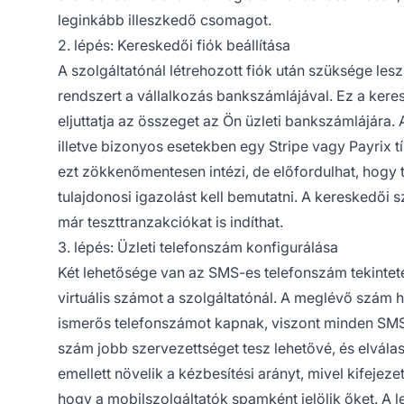
leginkább illeszkedő csomagot.
2. lépés: Kereskedői fiók beállítása
A szolgáltatónál létrehozott fiók után szüksége le
rendszert a vállalkozás bankszámlájával. Ez a kere
eljuttatja az összeget az Ön üzleti bankszámlájára. 
illetve bizonyos esetekben egy Stripe vagy Payrix t
ezt zökkenőmentesen intézi, de előfordulhat, hog
tulajdonosi igazolást kell bemutatni. A kereskedői 
már teszttranzakciókat is indíthat.
3. lépés: Üzleti telefonszám konfigurálása
Két lehetősége van az SMS-es telefonszám tekinteté
virtuális számot a szolgáltatónál. A meglévő szám
ismerős telefonszámot kapnak, viszont minden SMS e
szám jobb szervezettséget tesz lehetővé, és elválas
emellett növelik a kézbesítési arányt, mivel kifejez
hogy a mobilszolgáltatók spamként jelölik őket. A le