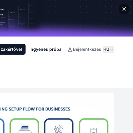
szakértővel
Ingyenes próba
Bejelentkezés
HU