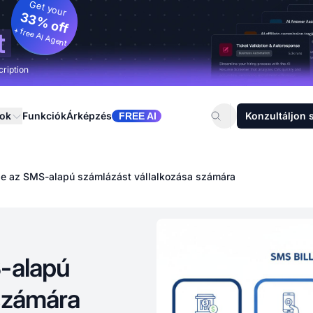
Get your
33% off
+ free AI Agent
t
cription
sok
Funkciók
Árképzés
Konzultáljon 
FREE AI
be az SMS-alapú számlázást vállalkozása számára
S-alapú
 számára