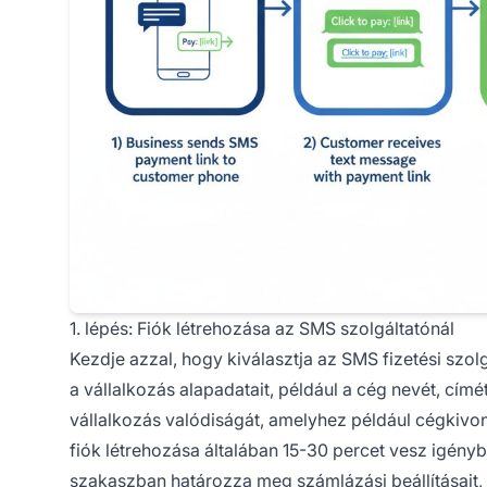
1. lépés: Fiók létrehozása az SMS szolgáltatónál
Kezdje azzal, hogy kiválasztja az SMS fizetési szolg
a vállalkozás alapadatait, például a cég nevét, címé
vállalkozás valódiságát, amelyhez például cégkivonat
fiók létrehozása általában 15-30 percet vesz igényb
szakaszban határozza meg számlázási beállításait