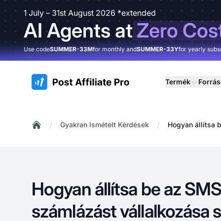
1 July – 31st August 2026 *extended
AI Agents at
Zero Cos
Use code
SUMMER-33M
for monthly and
SUMMER-33Y
for yearly subs
:site.title
Termék
Forrá
/
/
Gyakran Ismételt Kérdések
Hogyan állítsa 
Home
Hogyan állítsa be az SM
számlázást vállalkozása