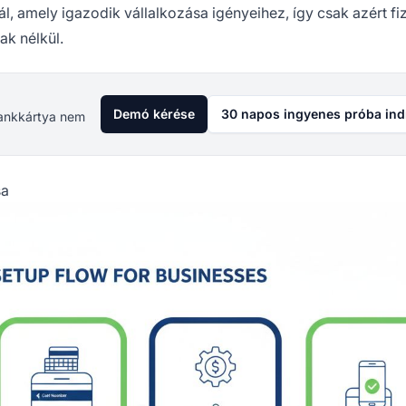
ál, amely igazodik vállalkozása igényeihez, így csak azért fiz
ak nélkül.
Demó kérése
30 napos ingyenes próba ind
 Bankkártya nem
sa