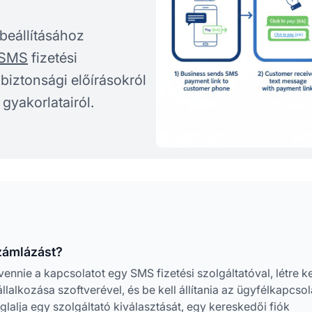
beállításához
 SMS
fizetési
a biztonsági előírásokról
gyakorlatairól.
zámlázást?
 vennie a kapcsolatot egy SMS fizetési szolgáltatóval, létre ke
állalkozása szoftverével, és be kell állítania az ügyfélkapcsol
lalja egy szolgáltató kiválasztását, egy kereskedői fiók