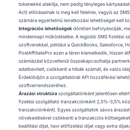
tokenekké alakítja, nem pedig tényleges kártyaada
Act) előírásainak is meg kell felelnie, vagyis az S
számára egyértelmű leiratkozási lehetőséget kell biz
Integrációs lehetőségek
döntően befolyásolják, me
mindennapi működésébe. A legjobb SMS fizetési szo
szoftverekkel, például a QuickBooks, Salesforce, 
PostAffiliatePro ezen a téren kiemelkedik, hiszen á
számlázást közvetlenül összekapcsolhatja partnerke
adatbevitelt, csökkenti a hibák számát, és valós ide
Érdeklődjön a szolgáltatónál API hozzáférési lehetős
szoftverrendszeréhez.
Árazási struktúra
szolgáltatónként jelentősen elté
fizetési szolgáltató tranzakciónként 2,5%–3,5% közöt
tranzakciónként). Egyes szolgáltatók sávos árazást
növekedésével csökkenti a tranzakciós költségeket.
beállítási díjat, havi előfizetési díjat vagy extra dí