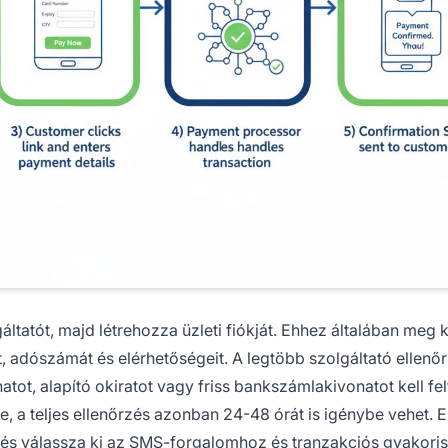
áltatót, majd létrehozza üzleti fiókját. Ehhez általában meg k
t, adószámát és elérhetőségeit. A legtöbb szolgáltató ellenőr
ot, alapító okiratot vagy friss bankszámlakivonatot kell felt
e, a teljes ellenőrzés azonban 24-48 órát is igénybe vehet. 
, és válassza ki az SMS-forgalomhoz és tranzakciós gyakori