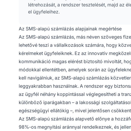
létrehozását, a rendszer tesztelését, majd az 
el ügyfeleihez.
Az SMS-alapú számlázás alapjainak megértése
Az SMS-alapú számlázás, más néven szöveges fizeté
lehetővé teszi a vállalkozások számára, hogy közve
kérelmeket ügyfeleiknek. Ez az innovatív megközelí
kommunikáció magas elérést biztosító mivoltát, hog
módokkal ellentétben, amelyek során az ügyfeleknek 
kell navigálniuk, az SMS-alapú számlázás közvetlenü
leggyakrabban használnak. A rendszer egy biztonsá
az ügyfél néhány koppintással véglegesítheti a tra
különböző iparágakban – a lakossági szolgáltatáso
egészségügyi ellátókig –, mivel jelentősen csökkenti
Az SMS-alapú számlázás alapvető előnye a hozzáfé
98%-os megnyitási aránnyal rendelkeznek, és jelle