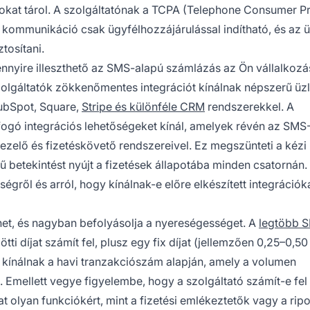
tokat tárol. A szolgáltatónak a TCPA (Telephone Consumer P
MS kommunikáció csak ügyfélhozzájárulással indítható, és az 
tosítani.
nnyire illeszthető az SMS-alapú számlázás az Ön vállalkoz
lgáltatók zökkenőmentes integrációt kínálnak népszerű üzl
HubSpot, Square,
Stripe és különféle CRM
rendszerekkel. A
tfogó integrációs lehetőségeket kínál, amelyek révén az SMS
zelő és fizetéskövető rendszereivel. Ez megszünteti a kézi
jű betekintést nyújt a fizetések állapotába minden csatornán.
égről és arról, hogy kínálnak-e előre elkészített integrációk
rhet, és nagyban befolyásolja a nyereségességet. A
legtöbb 
ti díjat számít fel, plusz egy fix díjat (jellemzően 0,25–0,5
 kínálnak a havi tranzakciószám alapján, amely a volumen
 Emellett vegye figyelembe, hogy a szolgáltató számít-e fel
jakat olyan funkciókért, mint a fizetési emlékeztetők vagy a ripo