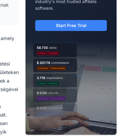
industry's most trusted affiliate
tnak
software.
Start Free Trial
, amely
etési
lületeken
lek a
tségével
s
át.
osan
yik