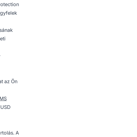
rotection
ügyfelek
ásának
eti
-
at az Ön
SMS
0 USD
rtolás. A