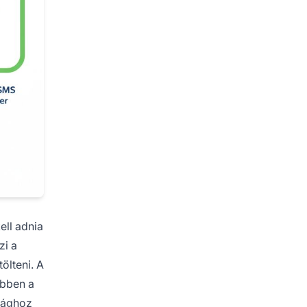
ell adnia
zi a
ölteni. A
Ebben a
sághoz