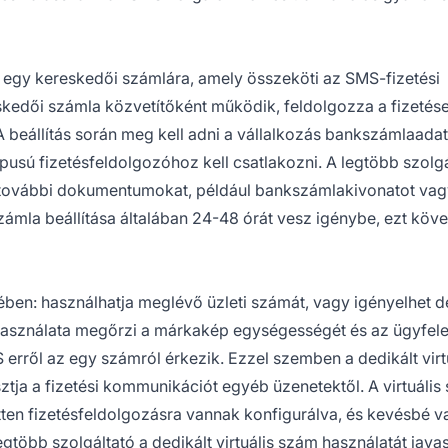
sz egy kereskedői számlára, amely összeköti az SMS-fizetési
skedői számla közvetítőként működik, feldolgozza a fizetése
A beállítás során meg kell adni a vállalkozás bankszámlaadata
ípusú fizetésfeldolgozóhoz kell csatlakozni. A legtöbb szolg
y további dokumentumokat, például bankszámlakivonatot va
számla beállítása általában 24-48 órát vesz igénybe, ezt köv
ben: használhatja meglévő üzleti számát, vagy igényelhet d
 használata megőrzi a márkakép egységességét és az ügyfel
rről az egy számról érkezik. Ezzel szemben a dedikált virt
ztja a fizetési kommunikációt egyéb üzenetektől. A virtuáli
etten fizetésfeldolgozásra vannak konfigurálva, és kevésbé v
gtöbb szolgáltató a dedikált virtuális szám használatát javas