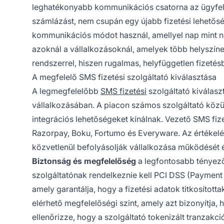
leghatékonyabb kommunikációs csatorna az ügyfele
számlázást, nem csupán egy újabb fizetési lehetősége
kommunikációs módot használ, amellyel nap mint n
azoknál a vállalkozásoknál, amelyek több helys
rendszerrel, hiszen rugalmas, helyfüggetlen fizetés
A megfelelő SMS fizetési szolgáltató kiválasztása
A legmegfelelőbb
SMS fizetési
szolgáltató kiválas
vállalkozásában. A piacon számos szolgáltató közül 
integrációs lehetőségeket kínálnak. Vezető SMS fizet
Razorpay, Boku, Fortumo és Everyware. Az értékelé
közvetlenül befolyásolják vállalkozása működését 
Biztonság és megfelelőség
a legfontosabb tényező 
szolgáltatónak rendelkeznie kell PCI DSS (Payment C
amely garantálja, hogy a fizetési adatok titkosítot
elérhető megfelelőségi szint, amely azt bizonyítja, 
ellenőrizze, hogy a szolgáltató tokenizált tranzakci