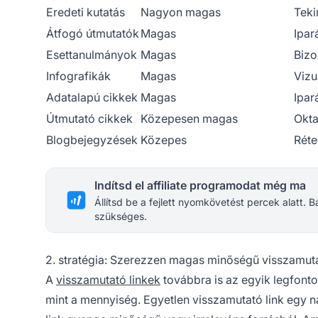
Eredeti kutatás
Nagyon magas
Teki
Átfogó útmutatók
Magas
Ipar
Esettanulmányok
Magas
Bizo
Infografikák
Magas
Vizu
Adatalapú cikkek
Magas
Ipar
Útmutató cikkek
Közepesen magas
Okta
Blogbejegyzések
Közepes
Réte
Indítsd el affiliate programodat még ma
Állítsd be a fejlett nyomkövetést percek alatt.
szükséges.
2. stratégia: Szerezzen magas minőségű visszamuta
A
visszamutató linkek
továbbra is az egyik legfont
mint a mennyiség. Egyetlen visszamutató link egy nag