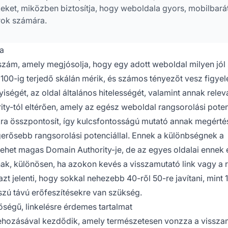
eket, miközben biztosítja, hogy weboldala gyors, mobilbará
rok számára.
ra
zám, amely megjósolja, hogy egy adott weboldal milyen jól
l 100-ig terjedő skálán mérik, és számos tényezőt vesz figye
ségét, az oldal általános hitelességét, valamint annak relev
y-tól eltérően, amely az egész weboldal rangsorolási poten
akra összpontosít, így kulcsfontosságú mutató annak megérté
erősebb rangsorolási potenciállal. Ennek a különbségnek a
ehet magas Domain Authority-je, de az egyes oldalai ennek 
k, különösen, ha azokon kevés a visszamutató link vagy a 
zt jelenti, hogy sokkal nehezebb 40-ről 50-re javítani, mint 
sszú távú erőfeszítésekre van szükség.
őségű, linkelésre érdemes tartalmat
rehozásával kezdődik, amely természetesen vonzza a vissza