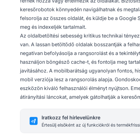
férnek hozzá vagy értelmezik az oldalakat. Biztosíts
keresőrobotok könnyedén navigálhatnak és megtalál
felsorolja az összes oldalát, és küldje be a Googl
meg és indexeljék tartalmait.
Az oldalbetöltési sebesség kritikus technikai tényez
van. A lassan betöltődő oldalak bosszantják a felha
negatívan befolyásolja a rangsorolást és a tekintélyt
használjon böngésző cache-t, és fontolja meg tarta
javításához. A mobilbarátság ugyanolyan fontos, hi
mobil verziója lesz a rangsorolás alapja. Gondosko
eszközön kiváló felhasználói élményt nyújtson. Emell
átirányítási láncokat, amelyek gátolhatják a keres
Iratkozz fel hírlevelünkre
Értesülj elsőként az új funkciókról és termékfriss