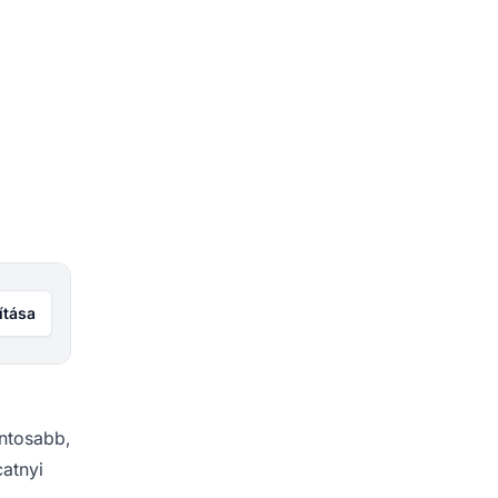
ítása
ontosabb,
catnyi