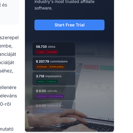
industry's most trusted affiliate
t és
software.
Start Free Trial
 szerepel
lembe,
anciáját
ciálját
séhez,
ellenére
releváns
10-ről
mutató