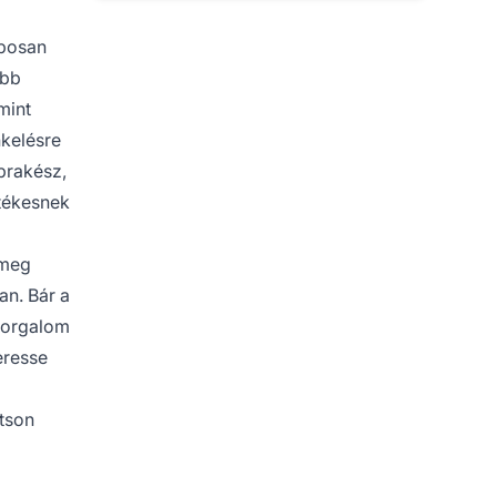
aposan
öbb
mint
kelésre
prakész,
rtékesnek
 meg
an. Bár a
forgalom
eresse
tson