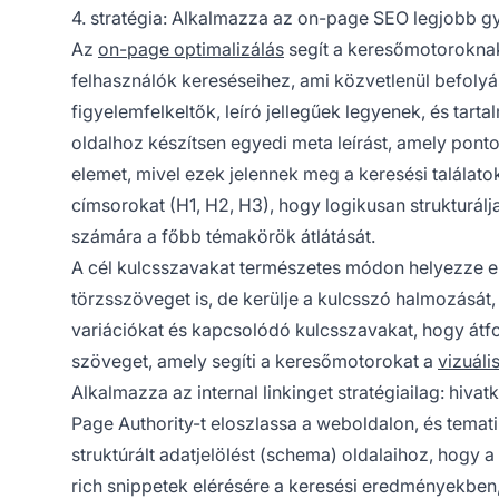
4. stratégia: Alkalmazza az on-page SEO legjobb gy
Az
on-page optimalizálás
segít a keresőmotoroknak
felhasználók kereséseihez, ami közvetlenül befolyás
figyelemfelkeltők, leíró jellegűek legyenek, és tart
oldalhoz készítsen egyedi meta leírást, amely ponto
elemet, mivel ezek jelennek meg a keresési találatok
címsorokat (H1, H2, H3), hogy logikusan strukturálj
számára a főbb témakörök átlátását.
A cél kulcsszavakat természetes módon helyezze el 
törzsszöveget is, de kerülje a kulcsszó halmozását
variációkat és kapcsolódó kulcsszavakat, hogy átf
szöveget, amely segíti a keresőmotorokat a
vizuáli
Alkalmazza az internal linkinget stratégiailag: hiv
Page Authority-t eloszlassa a weboldalon, és temat
struktúrált adatjelölést (schema) oldalaihoz, hogy
rich snippetek elérésére a keresési eredményekben, a