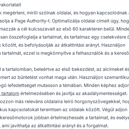
akorlatait
 megérteni, miről szólnak oldalai, és hogyan kapcsolódnak 
olja a Page Authority-t. Optimalizálja oldalai címeit úgy, ho
almazzák a cél kulcsszavait az első 60 karakteren belül. Mind
san összefoglalja a tartalmat, és tartalmaz egy cselekvésre
 között, és befolyásolják az átkattintási arányt. Használjon
a tartalmát, ezzel is megkönnyítve a felhasználók és a kere
a tartalomban, beleértve az első bekezdést, az alcímeket és
, mert az büntetést vonhat maga után. Használjon szemantiku
ogó lefedettséget mutasson a témában. Minden képhez adjon 
s tartalom
értelmezésében és javítja az akadálymentességet.
atkozzon más releváns oldalaira leíró horgonyszövegekkel, ho
ikus kapcsolatokat teremtsen az oldalak között. Végül adjon
 a keresőmotorok jobban értelmezhessék a tartalmat, és esély
mi javíthatja az átkattintási arányt és a forgalmat.