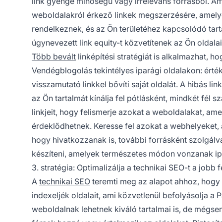
link gyenge minőségű vagy irreleváns forrásból. Am
weboldalakról érkező linkek megszerzésére, amely
rendelkeznek, és az Ön területéhez kapcsolódó tart
úgynevezett link equity-t közvetítenek az Ön oldala
Több bevált
linképítési stratégiát is alkalmazhat, ho
Vendégblogolás tekintélyes iparági oldalakon: érté
visszamutató linkkel bővíti saját oldalát. A hibás lin
az Ön tartalmát kínálja fel pótlásként, mindkét fél
linkjeit, hogy felismerje azokat a weboldalakat, ame
érdeklődhetnek. Keresse fel azokat a webhelyeket, 
hogy hivatkozzanak is, további forrásként szolgálv
készíteni, amelyek természetes módon vonzanak ipar
3. stratégia: Optimalizálja a technikai SEO-t a jobb
A
technikai SEO
teremti meg az alapot ahhoz, hogy
indexeljék oldalait, ami közvetlenül befolyásolja a
weboldalnak lehetnek kiváló tartalmai is, de mégs