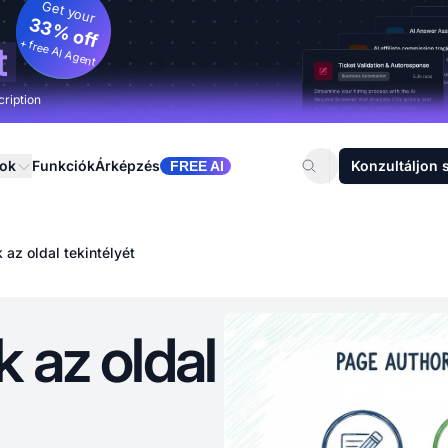
Get your
33% off
+ free AI Agent
t
cription
sok
Funkciók
Árképzés
Konzultáljon 
FREE AI
az oldal tekintélyét
 az oldal