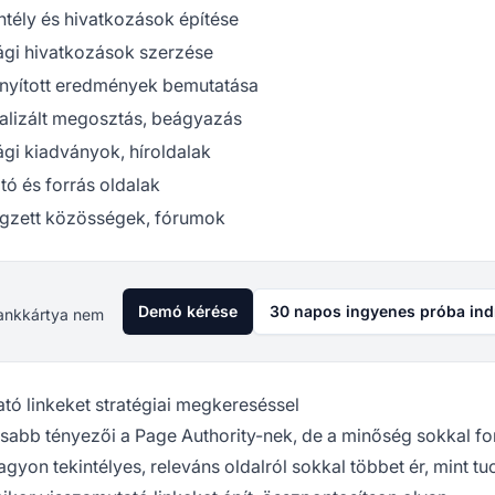
ntély és hivatkozások építése
ági hivatkozások szerzése
nyított eredmények bemutatása
alizált megosztás, beágyazás
ági kiadványok, híroldalak
tó és forrás oldalak
gzett közösségek, fórumok
Demó kérése
30 napos ingyenes próba ind
 Bankkártya nem
tó linkeket stratégiai megkereséssel
osabb tényezői a Page Authority-nek, de a minőség sokkal f
yon tekintélyes, releváns oldalról sokkal többet ér, mint tu