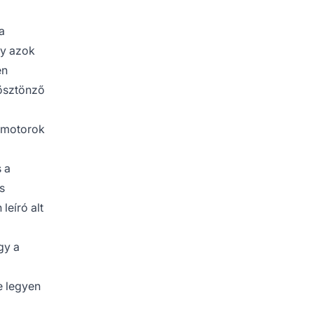
a
gy azok
en
 ösztönző
sőmotorok
 a
s
leíró alt
gy a
e legyen