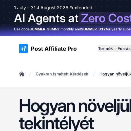
1 July – 31st August 2026 *extended
AI Agents at
Zero Cos
Use code
SUMMER-33M
for monthly and
SUMMER-33Y
for yearly subs
:site.title
Termék
Forrá
/
/
Gyakran Ismételt Kérdések
Hogyan növeljük 
Home
Hogyan növeljük
tekintélyét