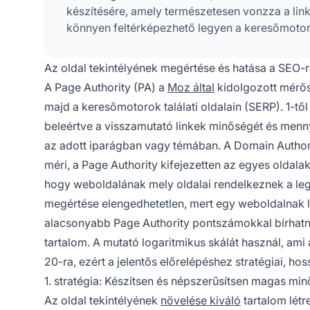
készítésére, amely természetesen vonzza a link
könnyen feltérképezhető legyen a keresőmoto
Az oldal tekintélyének megértése és hatása a SEO-
A Page Authority (PA) a
Moz által
kidolgozott mérős
majd a keresőmotorok találati oldalain (SERP). 1-tő
beleértve a visszamutató linkek minőségét és mennyi
az adott iparágban vagy témában. A Domain Authorit
méri, a Page Authority kifejezetten az egyes oldal
hogy weboldalának mely oldalai rendelkeznek a leg
megértése elengedhetetlen, mert egy weboldalnak l
alacsonyabb Page Authority pontszámokkal bírhatna
tartalom. A mutató logaritmikus skálát használ, ami a
20-ra, ezért a jelentős előrelépéshez stratégiai, ho
1. stratégia: Készítsen és népszerűsítsen magas min
Az oldal tekintélyének
növelése kiváló
tartalom lét