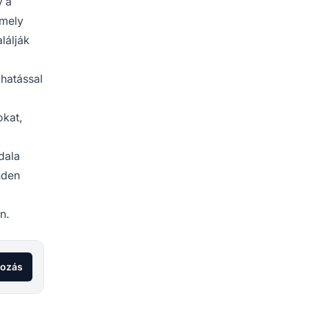
y a
amely
lálják
 hatással
okat,
dala
nden
n.
kozás