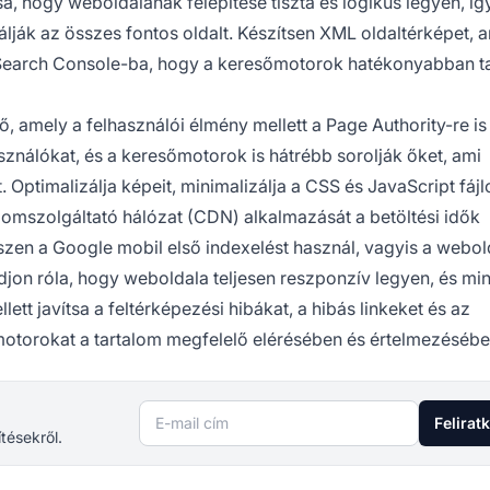
a, hogy weboldalának felépítése tiszta és logikus legyen, íg
ják az összes fontos oldalt. Készítsen XML oldaltérképet, 
e Search Console-ba, hogy a keresőmotorok hatékonyabban ta
ő, amely a felhasználói élmény mellett a Page Authority-re is
sználókat, és a keresőmotorok is hátrébb sorolják őket, ami
. Optimalizálja képeit, minimalizálja a CSS és JavaScript fájl
lomszolgáltató hálózat (CDN) alkalmazását a betöltési idők
szen a Google mobil első indexelést használ, vagyis a webol
djon róla, hogy weboldala teljesen reszponzív legyen, és mi
ett javítsa a feltérképezési hibákat, a hibás linkeket és az
őmotorokat a tartalom megfelelő elérésében és értelmezésébe
E-mail cím
Felirat
ítésekről.