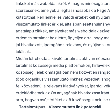
linkeket más weboldalakról. A magas minőségű tarta
szerzésének, amelyek a leghasznosabbak a Page Aut
kutatottnak kell lennie, és valódi értéket kell nyú
visszamutató linket érik el, általában esettanulmány
adatalapú cikkek, amelyeket más weboldalak szíve
érdemes tartalmat hoz létre, ügyeljen arra, hogy m
jól hivatkozott, iparágához releváns, és nyújtson k
találnak.
Miután létrehozta a kiváló tartalmat, aktívan népsze
tartalmát közösségi média platformokon, hírlevele
közösségi jelek önmagukban nem közvetlen rangsor
több organikus visszamutató linkhez vezethet, ahog
fel közvetlenül a releváns kiadványokat, iparági 
érdeklődhetnek az Ön anyagának hivatkozása iránt
arra, hogyan nyújt értéket az ő közönségüknek, ne c
Tartalomtípus
Visszamutató link potenciál