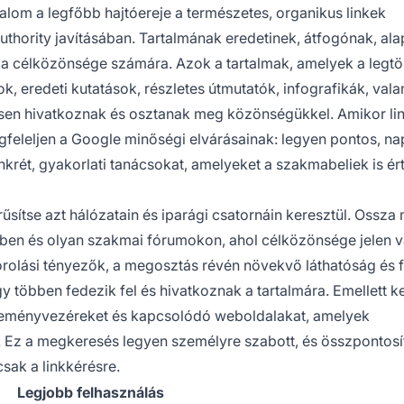
lom a legfőbb hajtóereje a természetes, organikus linkek
hority javításában. Tartalmának eredetinek, átfogónak, al
jtania célközönsége számára. Azok a tartalmak, amelyek a legt
ok, eredeti kutatások, részletes útmutatók, infografikák, vala
sen hivatkoznak és osztanak meg közönségükkel. Amikor lin
egfeleljen a Google minőségi elvárásainak: legyen pontos, na
onkrét, gyakorlati tanácsokat, amelyeket a szakmabeliek is é
rűsítse azt hálózatain és iparági csatornáin keresztül. Ossza
kben és olyan szakmai fórumokon, ahol célközönsége jelen v
olási tényezők, a megosztás révén növekvő láthatóság és 
y többen fedezik fel és hivatkoznak a tartalmára. Emellett k
véleményvezéreket és kapcsolódó weboldalakat, amelyek
. Ez a megkeresés legyen személyre szabott, és összpontosí
sak a linkkérésre.
Legjobb felhasználás