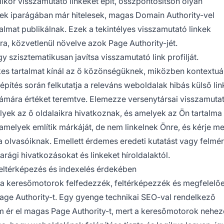
ikor visszamutató linkeket épít, összpontosítson olyan
ek iparágában már hitelesek, magas Domain Authority-vel
almat publikálnak. Ezek a tekintélyes visszamutató linkek
ira, közvetlenül növelve azok Page Authority-jét.
gy szisztematikusan javítsa visszamutató link profilját.
kes tartalmat kínál az ő közönségüknek, miközben kontextuál
képítés során felkutatja a releváns weboldalak hibás külső link
 számára értéket teremtve. Elemezze versenytársai visszamuta
lyek az ő oldalaikra hivatkoznak, és amelyek az Ön tartalma i
amelyek említik márkáját, de nem linkelnek Önre, és kérje me
a olvasóiknak. Emellett érdemes eredeti kutatást vagy felmér
ági hivatkozásokat és linkeket híroldalaktól.
 feltérképezés és indexelés érdekében
 a keresőmotorok felfedezzék, feltérképezzék és megfelelő
 Page Authority-t. Egy gyenge technikai SEO-val rendelkező
em ér el magas Page Authority-t, mert a keresőmotorok nehe