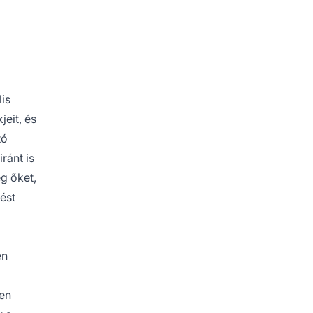
is
jeit, és
tó
ránt is
g őket,
ést
en
zen