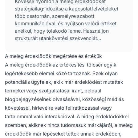
Kövesse nyomon a meleg érdeklődőket
stratégiailag: időzítse a kapcsolatfelvételeket
több csatornán, személyre szabott
kommunikációval, és nyújtson valódi értéket
anélkül, hogy tolakodó lenne. Használjon
strukturált utánkövetési szekvenciát
egyértelmű időzítéssel, tartsa fenn a
rendszeres kapcsolatot, és használjon CRM
A meleg érdeklődők megértése és értékük
eszközöket az interakciók nyomon
A meleg érdeklődők az értékesítési tölcsér egyik
követéséhez, illetve az emlékeztetők
legértékesebb elemei közé tartoznak. Ezek olyan
automatizálásához az optimális konverziós
potenciális ügyfelek, akik már érdeklődést mutattak
arány érdekében.
termékei vagy szolgáltatásai iránt, például
blogbejegyzéseinek olvasásával, közösségi médiás
követéssel, hírlevélre való feliratkozással vagy
tartalommal való interakcióval. A hideg érdeklődőkkel
szemben, akiknek nincs tudomásuk márkájáról, a meleg
érdeklődők már lépéseket tettek annak érdekében,