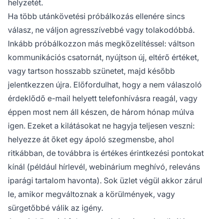
helyzetét.
Ha több utánkövetési próbálkozás ellenére sincs
válasz, ne váljon agresszívebbé vagy tolakodóbbá.
Inkább próbálkozzon más megközelítéssel: váltson
kommunikációs csatornát, nyújtson új, eltérő értéket,
vagy tartson hosszabb szünetet, majd később
jelentkezzen újra. Előfordulhat, hogy a nem válaszoló
érdeklődő e-mail helyett telefonhívásra reagál, vagy
éppen most nem áll készen, de három hónap múlva
igen. Ezeket a kilátásokat ne hagyja teljesen veszni:
helyezze át őket egy ápoló szegmensbe, ahol
ritkábban, de továbbra is értékes érintkezési pontokat
kínál (például hírlevél, webinárium meghívó, releváns
iparági tartalom havonta). Sok üzlet végül akkor zárul
le, amikor megváltoznak a körülmények, vagy
sürgetőbbé válik az igény.