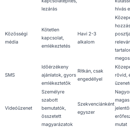
kapcsolatépítés,
kutass
lezárás
hívás e
Közepe
hozzás
Kötetlen
Közösségi
Havi 2-3
posztj
kapcsolat,
média
alkalom
relevá
emlékeztetés
tartal
megos
Időérzékeny
Közepe
Ritkán, csak
SMS
ajánlatok, gyors
rövid, 
engedéllyel
emlékeztetők
üzenet
Személyre
Nagyo
szabott
magas
Szekvenciánként
Videóüzenet
bemutatók,
jelentő
egyszer
összetett
erőfesz
magyarázatok
mutat