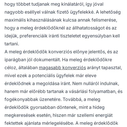
hogy többet tudjanak meg kínálatáról, így jóval
nagyobb eséllyel válnak fizető ügyfelekké. A lehetőség
maximális kihasználásának kulcsa annak felismerése,
hogy a meleg érdeklődőknél az állhatatosságot és az
idejük, preferenciáik iránti tiszteletet egyensúlyban kell
tartani.
A meleg érdeklődők konverziós előnye jelentős, és az
iparágban jól dokumentált. Ha meleg érdeklődőkre
céloz, általában
magasabb konverziós
arányt tapasztal,
mivel ezek a potenciális ügyfelek már eleve
érdeklődnek a megoldása iránt. Nem nulláról indulnak,
hanem már előrébb tartanak a vásárlási folyamatban, és
fogékonyabbak üzenetére. Továbbá, a meleg
érdeklődők gyorsabban döntenek, mint a hideg
megkeresések esetén, hiszen már szellemi energiát
fektettek ajánlata mérlegelésébe. A meleg érdeklődők