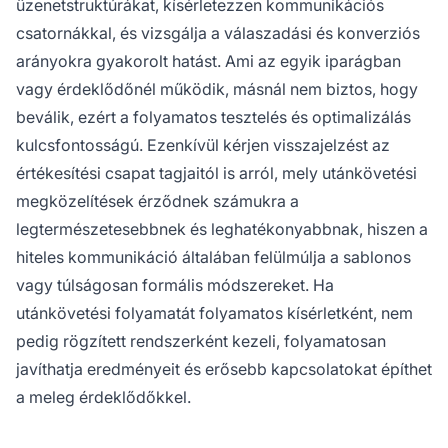
üzenetstruktúrákat, kísérletezzen kommunikációs
csatornákkal, és vizsgálja a válaszadási és konverziós
arányokra gyakorolt hatást. Ami az egyik iparágban
vagy érdeklődőnél működik, másnál nem biztos, hogy
beválik, ezért a folyamatos tesztelés és optimalizálás
kulcsfontosságú. Ezenkívül kérjen visszajelzést az
értékesítési csapat tagjaitól is arról, mely utánkövetési
megközelítések érződnek számukra a
legtermészetesebbnek és leghatékonyabbnak, hiszen a
hiteles kommunikáció általában felülmúlja a sablonos
vagy túlságosan formális módszereket. Ha
utánkövetési folyamatát folyamatos kísérletként, nem
pedig rögzített rendszerként kezeli, folyamatosan
javíthatja eredményeit és erősebb kapcsolatokat építhet
a meleg érdeklődőkkel.