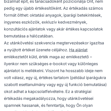
bizalmat épít, és tanácsadóként pozícionálja Önt, nem
pedig egy újabb értékesítőként. Az értékadás számos
formát ölthet: oktatási anyagok, iparági betekintések,
ingyenes eszközök, exkluzív kedvezmények,
konzultációs ajánlatok vagy akár értékes kapcsolatok
bemutatása a hálózatában.
Az utánkövetési szekvencia megtervezésekor igazítsa
a nyújtott értéket üzenete céljához.
Ha ajánlat
emlékeztetőt küld, érték maga az emlékeztető –
ilyenkor nem szükséges e-bookot vagy különleges
ajánlatot is mellékelni. Viszont ha hosszabb ideje nem
volt válasz, egy új, értékes tartalom (például iparágukra
szabott esettanulmány vagy egy új funkció bemutatása)
okot adhat a kapcsolatfelvételre. Ez a stratégiai
értékadás megakadályozza, hogy utánkövetései
spamnek hassanak, és fenntartja, hogy Ön olyan