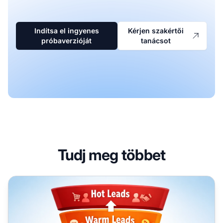
Indítsa el ingyenes
Kérjen szakértői
próbaverzióját
tanácsot
Tudj meg többet
Meleg leadek utókövetése: Az érdeklődés vásárlássá alak