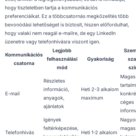
hogy tiszteletben tartja a kommunikációs
preferenciáikat. Ez a többcsatornás megközelítés több
bevonódási lehetőséget is biztosít, hiszen előfordulhat,
hogy valaki nem reagál e-mailre, de egy LinkedIn
üzenetre vagy telefonhívásra viszont igen.
Legjobb
Szem
Kommunikációs
felhasználási
Gyakoriság
sza
csatorna
mód
szi
Magas
Részletes
tartal
információ,
Heti 2-3 alkalom
E-mail
konkré
anyagok,
maximum
céges
ajánlatok
inform
Igények
Nagyo
feltérképezése,
magas
Telefonhívás
Heti 1-2 alkalom