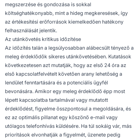
megszerzése és gondozása is sokkal
költséghatékonyabb, mint a hideg megkeresések, így
az értékesítési erőforrások kiemelkedően hatékony
felhasználását jelentik.
Az utánkövetés kritikus időzítése
Az időzítés talán a legsúlyosabban alábecsült tényező a
meleg érdeklődők sikeres utánkövetésében. Kutatások
következetesen azt mutatják, hogy az első 24 óra az
első kapcsolatfelvételt követően arany lehetőség a
lendület fenntartására és a potenciális ügyfél
bevonására. Amikor egy meleg érdeklődő épp most
lépett kapcsolatba tartalmával vagy mutatott
érdeklődést, figyelme összpontosul a megoldására, és
ez az optimális pillanat egy köszönő e-mail vagy
utólagos telefonhívás küldésére. Ha túl sokáig vár, más
prioritások elvonhatják a figyelmét, üzenete pedig