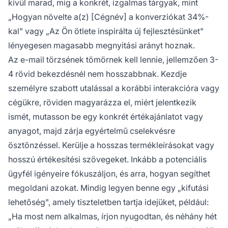
kívül marad, míg a konkrét, izgalmas tárgyak, mint
„Hogyan növelte a(z) [Cégnév] a konverziókat 34%-
kal" vagy „Az Ön ötlete inspirálta új fejlesztésünket"
lényegesen magasabb megnyitási arányt hoznak.
Az e-mail törzsének tömörnek kell lennie, jellemzően 3-
4 rövid bekezdésnél nem hosszabbnak. Kezdje
személyre szabott utalással a korábbi interakcióra vagy
cégükre, röviden magyarázza el, miért jelentkezik
ismét, mutasson be egy konkrét értékajánlatot vagy
anyagot, majd zárja egyértelmű cselekvésre
ösztönzéssel. Kerülje a hosszas termékleírásokat vagy
hosszú értékesítési szövegeket. Inkább a potenciális
ügyfél igényeire fókuszáljon, és arra, hogyan segíthet
megoldani azokat. Mindig legyen benne egy „kifutási
lehetőség", amely tiszteletben tartja idejüket, például:
„Ha most nem alkalmas, írjon nyugodtan, és néhány hét