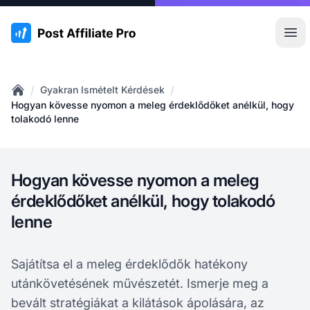
:site.title
Főm
/
/
Gyakran Ismételt Kérdések
Home
Hogyan kövesse nyomon a meleg érdeklődőket anélkül, hogy
tolakodó lenne
Hogyan kövesse nyomon a meleg
érdeklődőket anélkül, hogy tolakodó
lenne
Sajátítsa el a meleg érdeklődők hatékony
utánkövetésének művészetét. Ismerje meg a
bevált stratégiákat a kilátások ápolására, az