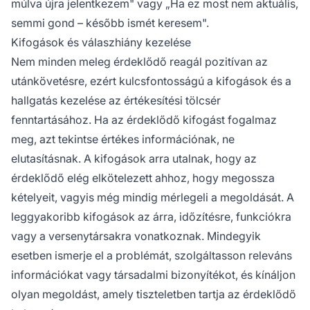
múlva újra jelentkezem" vagy „Ha ez most nem aktuális,
semmi gond – később ismét keresem".
Kifogások és válaszhiány kezelése
Nem minden meleg érdeklődő reagál pozitívan az
utánkövetésre, ezért kulcsfontosságú a kifogások és a
hallgatás kezelése az értékesítési tölcsér
fenntartásához. Ha az érdeklődő kifogást fogalmaz
meg, azt tekintse értékes információnak, ne
elutasításnak. A kifogások arra utalnak, hogy az
érdeklődő elég elkötelezett ahhoz, hogy megossza
kételyeit, vagyis még mindig mérlegeli a megoldását. A
leggyakoribb kifogások az árra, időzítésre, funkciókra
vagy a versenytársakra vonatkoznak. Mindegyik
esetben ismerje el a problémát, szolgáltasson releváns
információkat vagy társadalmi bizonyítékot, és kínáljon
olyan megoldást, amely tiszteletben tartja az érdeklődő