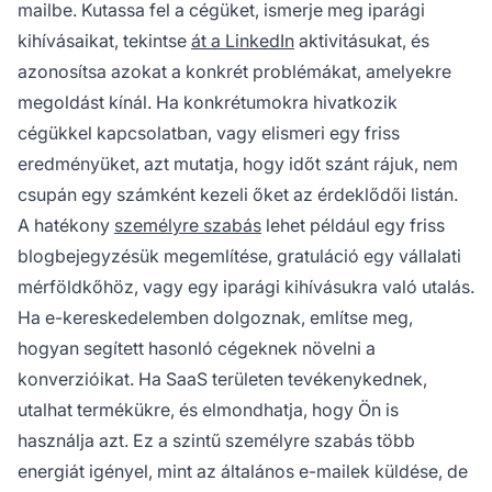
mailbe. Kutassa fel a cégüket, ismerje meg iparági
kihívásaikat, tekintse
át a LinkedIn
aktivitásukat, és
azonosítsa azokat a konkrét problémákat, amelyekre
megoldást kínál. Ha konkrétumokra hivatkozik
cégükkel kapcsolatban, vagy elismeri egy friss
eredményüket, azt mutatja, hogy időt szánt rájuk, nem
csupán egy számként kezeli őket az érdeklődői listán.
A hatékony
személyre szabás
lehet például egy friss
blogbejegyzésük megemlítése, gratuláció egy vállalati
mérföldkőhöz, vagy egy iparági kihívásukra való utalás.
Ha e-kereskedelemben dolgoznak, említse meg,
hogyan segített hasonló cégeknek növelni a
konverzióikat. Ha SaaS területen tevékenykednek,
utalhat termékükre, és elmondhatja, hogy Ön is
használja azt. Ez a szintű személyre szabás több
energiát igényel, mint az általános e-mailek küldése, de