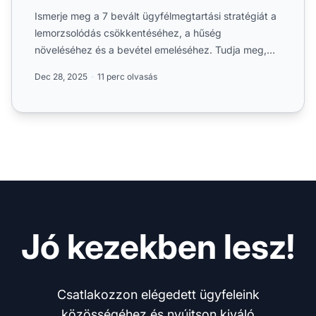
Ismerje meg a 7 bevált ügyfélmegtartási stratégiát a
lemorzsolódás csökkentéséhez, a hűség
növeléséhez és a bevétel emeléséhez. Tudja meg,
hogyan valósíthat....
Dec 28, 2025
11 perc olvasás
Jó kezekben lesz!
Csatlakozzon elégedett ügyfeleink
közösségéhez és nyújtson kiváló