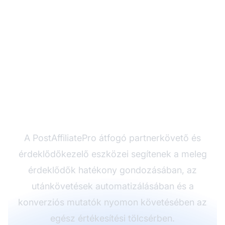
Alakítson több meleg
érdeklődőt ügyféllé
A PostAffiliatePro átfogó partnerkövető és
érdeklődőkezelő eszközei segítenek a meleg
érdeklődők hatékony gondozásában, az
utánkövetések automatizálásában és a
konverziós mutatók nyomon követésében az
egész értékesítési tölcsérben.