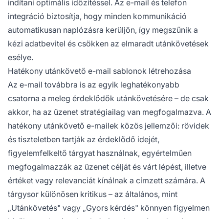
indítani optimális időzítéssel. Az e-mail és telefon
integráció biztosítja, hogy minden kommunikáció
automatikusan naplózásra kerüljön, így megszűnik a
kézi adatbevitel és csökken az elmaradt utánkövetések
esélye.
Hatékony utánkövető e-mail sablonok létrehozása
Az e-mail továbbra is az egyik leghatékonyabb
csatorna a meleg érdeklődők utánkövetésére – de csak
akkor, ha az üzenet stratégiailag van megfogalmazva. A
hatékony utánkövető e-mailek közös jellemzői: rövidek
és tiszteletben tartják az érdeklődő idejét,
figyelemfelkeltő tárgyat használnak, egyértelműen
megfogalmazzák az üzenet célját és várt lépést, illetve
értéket vagy relevanciát kínálnak a címzett számára. A
tárgysor különösen kritikus – az általános, mint
„Utánkövetés" vagy „Gyors kérdés" könnyen figyelmen