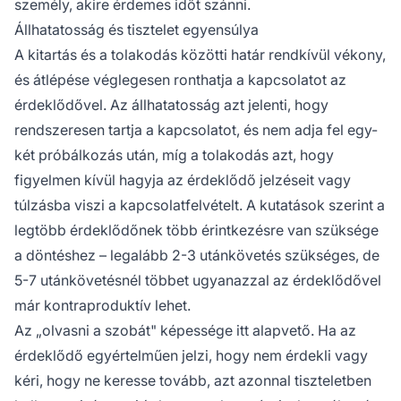
személy, akire érdemes időt szánni.
Állhatatosság és tisztelet egyensúlya
A kitartás és a tolakodás közötti határ rendkívül vékony,
és átlépése véglegesen ronthatja a kapcsolatot az
érdeklődővel. Az állhatatosság azt jelenti, hogy
rendszeresen tartja a kapcsolatot, és nem adja fel egy-
két próbálkozás után, míg a tolakodás azt, hogy
figyelmen kívül hagyja az érdeklődő jelzéseit vagy
túlzásba viszi a kapcsolatfelvételt. A kutatások szerint a
legtöbb érdeklődőnek több érintkezésre van szüksége
a döntéshez – legalább 2-3 utánkövetés szükséges, de
5-7 utánkövetésnél többet ugyanazzal az érdeklődővel
már kontraproduktív lehet.
Az „olvasni a szobát" képessége itt alapvető. Ha az
érdeklődő egyértelműen jelzi, hogy nem érdekli vagy
kéri, hogy ne keresse tovább, azt azonnal tiszteletben