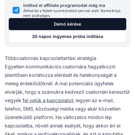
Indítsd el affiliate programodat még ma
Állítsd be a fejlett nyomkövetést percek alatt. Bankkártya
nem szükséges.
Demó kérése
30 napos ingyenes próba indítása
Többcsatornás kapcsolattartási stratégia
Egyetlen kommunikációs csatornára hagyatkozni
jelentősen korlátozza elérését és hatékonyságát a
meleg érdeklődőknél. A mai potenciális ügyfelek
elvárják, hogy a számukra kedvező csatornán keresztül
vegyék
fel velük a kapcsolatot
, legyen az e-mail,
telefon, SMS, közösségi média vagy akár közvetlen
üzenetküldő platform. Ha változatos módon lép
kapcsolatba, növeli annak esélyét, hogy akkor éri el
őket, amikor a legfogékonyabbak, és azt is kimutatja,