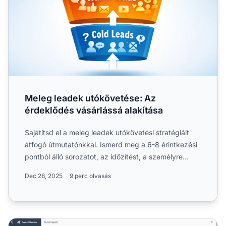
Meleg leadek utókövetése: Az
érdeklődés vásárlássá alakítása
Sajátítsd el a meleg leadek utókövetési stratégiáit
átfogó útmutatónkkal. Ismerd meg a 6-8 érintkezési
pontból álló sorozatot, az időzítést, a személyre
szabás....
Dec 28, 2025
9 perc olvasás
Új értékesítések növelése vagy a meglévő ügyfelekre