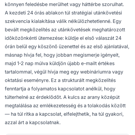
könnyen feledésbe merülhet vagy háttérbe szorulhat.
A kezdeti 24 órás ablakon túl stratégiai utánkövetési
szekvencia kialakítása válik nélkülözhetetlenné. Egy
bevált megközelítés az utánkövetések meghatározott
időközönkénti ütemezése: küldje el első válaszát 24
órán belül egy köszönő üzenettel és az első ajánlatával,
másnap hívja fel, hogy jobban megismerje igényeit,
majd 1-2 nap múlva küldjön újabb e-mailt értékes
tartalommal, végül hívja meg egy webináriumra vagy
oktatási eseményre. Ez a strukturált megközelítés
fenntartja a folyamatos kapcsolatot anélkül, hogy
túlterhelné az érdeklődőt. A kulcs az arany középút
megtalálása az emlékezetesség és a tolakodás között
— ha túl ritka a kapcsolat, elfelejthetik, ha túl gyakori,
azzal árt a kapcsolatnak.