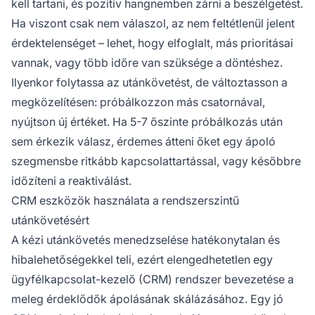
kell tartani, és pozitív hangnemben zárni a beszélgetést.
Ha viszont csak nem válaszol, az nem feltétlenül jelent
érdektelenséget – lehet, hogy elfoglalt, más prioritásai
vannak, vagy több időre van szüksége a döntéshez.
Ilyenkor folytassa az utánkövetést, de változtasson a
megközelítésen: próbálkozzon más csatornával,
nyújtson új értéket. Ha 5-7 őszinte próbálkozás után
sem érkezik válasz, érdemes átteni őket egy ápoló
szegmensbe ritkább kapcsolattartással, vagy későbbre
időzíteni a reaktiválást.
CRM eszközök használata a rendszerszintű
utánkövetésért
A kézi utánkövetés menedzselése hatékonytalan és
hibalehetőségekkel teli, ezért elengedhetetlen egy
ügyfélkapcsolat-kezelő (CRM) rendszer bevezetése a
meleg érdeklődők ápolásának skálázásához. Egy jó