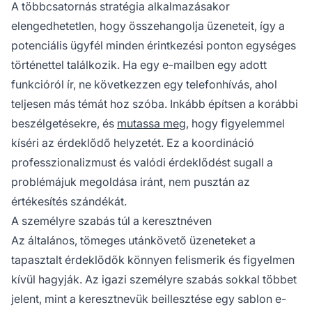
A többcsatornás stratégia alkalmazásakor
elengedhetetlen, hogy összehangolja üzeneteit, így a
potenciális ügyfél minden érintkezési ponton egységes
történettel találkozik. Ha egy e-mailben egy adott
funkcióról ír, ne következzen egy telefonhívás, ahol
teljesen más témát hoz szóba. Inkább építsen a korábbi
beszélgetésekre, és
mutassa meg
, hogy figyelemmel
kíséri az érdeklődő helyzetét. Ez a koordináció
professzionalizmust és valódi érdeklődést sugall a
problémájuk megoldása iránt, nem pusztán az
értékesítés szándékát.
A személyre szabás túl a keresztnéven
Az általános, tömeges utánkövető üzeneteket a
tapasztalt érdeklődők könnyen felismerik és figyelmen
kívül hagyják. Az igazi személyre szabás sokkal többet
jelent, mint a keresztnevük beillesztése egy sablon e-