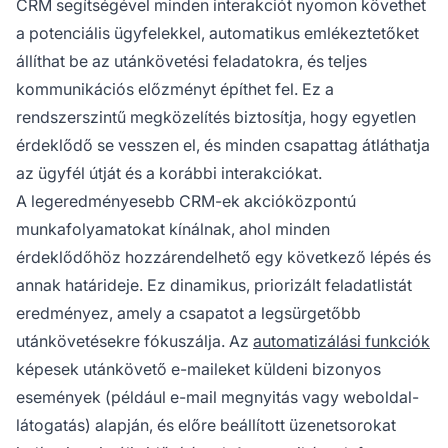
CRM segítségével minden interakciót nyomon követhet
a potenciális ügyfelekkel, automatikus emlékeztetőket
állíthat be az utánkövetési feladatokra, és teljes
kommunikációs előzményt építhet fel. Ez a
rendszerszintű megközelítés biztosítja, hogy egyetlen
érdeklődő se vesszen el, és minden csapattag átláthatja
az ügyfél útját és a korábbi interakciókat.
A legeredményesebb CRM-ek akcióközpontú
munkafolyamatokat kínálnak, ahol minden
érdeklődőhöz hozzárendelhető egy következő lépés és
annak határideje. Ez dinamikus, priorizált feladatlistát
eredményez, amely a csapatot a legsürgetőbb
utánkövetésekre fókuszálja. Az
automatizálási funkciók
képesek utánkövető e-maileket küldeni bizonyos
események (például e-mail megnyitás vagy weboldal-
látogatás) alapján, és előre beállított üzenetsorokat