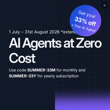
Get your
33% off
+ free AI Agent
1 July – 31st August 2026 *extended
AI Agents at Zero
Cost
Use code
SUMMER-33M
for monthly and
SUMMER-33Y
for yearly subscription