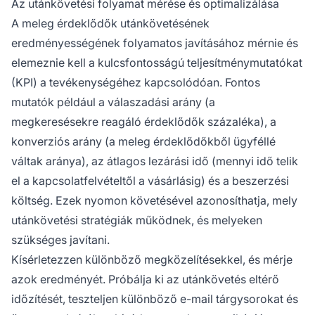
Az utánkövetési folyamat mérése és optimalizálása
A meleg érdeklődők utánkövetésének
eredményességének folyamatos javításához mérnie és
elemeznie kell a kulcsfontosságú teljesítménymutatókat
(KPI) a tevékenységéhez kapcsolódóan. Fontos
mutatók például a válaszadási arány (a
megkeresésekre reagáló érdeklődők százaléka), a
konverziós arány (a meleg érdeklődőkből ügyféllé
váltak aránya), az átlagos lezárási idő (mennyi idő telik
el a kapcsolatfelvételtől a vásárlásig) és a beszerzési
költség. Ezek nyomon követésével azonosíthatja, mely
utánkövetési stratégiák működnek, és melyeken
szükséges javítani.
Kísérletezzen különböző megközelítésekkel, és mérje
azok eredményét. Próbálja ki az utánkövetés eltérő
időzítését, teszteljen különböző e-mail tárgysorokat és