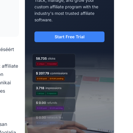
Track, manage, and grow your
custom affiliate program with the
industry's most trusted affiliate
software.
Start Free Trial
éséért
affiliate
en
nikai
pes
osan
foglalja