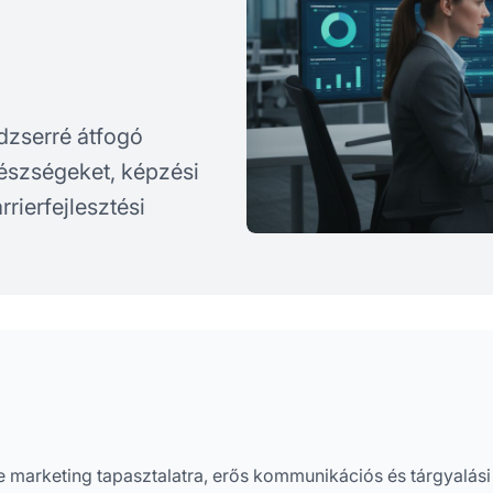
dzserré átfogó
készségeket, képzési
rierfejlesztési
te marketing tapasztalatra, erős kommunikációs és tárgyalási