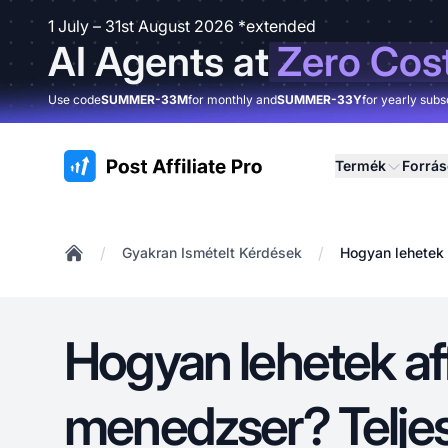
1 July – 31st August 2026 *extended
AI Agents at
Zero Cos
Use code
SUMMER-33M
for monthly and
SUMMER-33Y
for yearly subs
:site.title
Termék
Forrá
/
/
Gyakran Ismételt Kérdések
Hogyan lehetek 
Home
Hogyan lehetek aff
menedzser? Telje