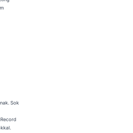
em
lnak. Sok
h Record
kkal.