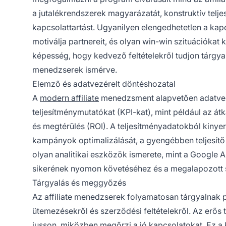
a jutalékrendszerek magyarázatát, konstruktív telj
kapcsolattartást. Ugyanilyen elengedhetetlen a kap
motiválja partnereit, és olyan win-win szituációkat
képesség, hogy kedvező feltételekről tudjon tárgyal
menedzserek ismérve.
Elemző és adatvezérelt döntéshozatal
A
modern affiliate
menedzsment alapvetően adatvezé
teljesítménymutatókat (KPI-kat), mint például az átk
és megtérülés (ROI). A teljesítményadatokból kinyer
kampányok optimalizálását, a gyengébben teljesítő 
olyan analitikai eszközök ismerete, mint a Google
sikerének nyomon követéséhez és a megalapozott s
Tárgyalás és meggyőzés
Az affiliate menedzserek folyamatosan tárgyalnak par
ütemezésekről és szerződési feltételekről. Az erő
jusson, miközben megőrzi a jó kapcsolatokat. Ez a 