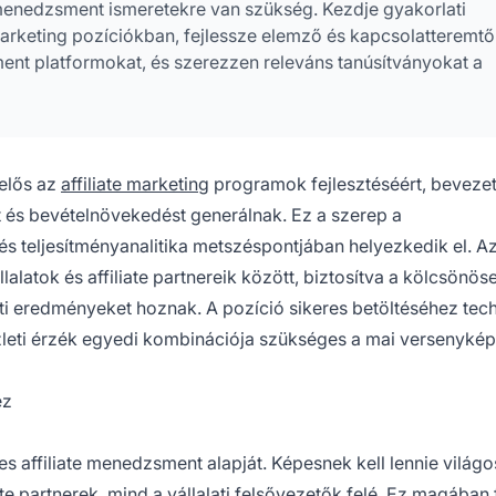
 menedzsment ismeretekre van szükség. Kezdje gyakorlati
 marketing pozíciókban, fejlessze elemző és kapcsolatteremtő
t platformokat, és szerezzen releváns tanúsítványokat a
lelős az
affiliate marketing
programok fejlesztéséért, bevezet
t és bevételnövekedést generálnak. Ez a szerep a
s teljesítményanalitika metszéspontjában helyezkedik el. Az 
latok és affiliate partnereik között, biztosítva a kölcsönös
 eredményeket hoznak. A pozíció sikeres betöltéséhez tech
zleti érzék egyedi kombinációja szükséges a mai versenyké
ez
 affiliate menedzsment alapját. Képesnek kell lennie világ
e partnerek, mind a vállalati felsővezetők felé. Ez magában 