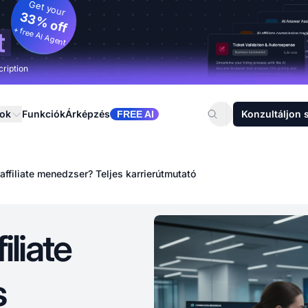
Get your
33% off
+ free AI Agent
t
cription
sok
Funkciók
Árképzés
Konzultáljon 
FREE AI
affiliate menedzser? Teljes karrierútmutató
iliate
s