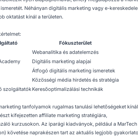
ia ismeretét. Néhányan digitális marketing vagy e-kereskedel
 oktatást kínál a területen.
kértelmet:
lgáltató
Fókuszterület
Webanalitika és adatelemzés
 Academy
Digitális marketing alapjai
Átfogó digitális marketing ismeretek
Közösségi média hirdetés és stratégia
 szolgáltatók
Keresőoptimalizálási technikák
e marketing tanfolyamok rugalmas tanulási lehetőségeket kíná
szt kifejezetten affiliate marketing stratégiára,
száló kurzusokon. Az iparági kiadványok, például a MarTec
) követése naprakészen tart az aktuális legjobb gyakorlato