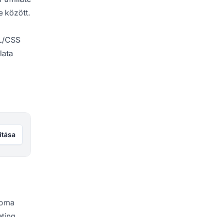
e között.
ML/CSS
lata
ítása
loma
eting