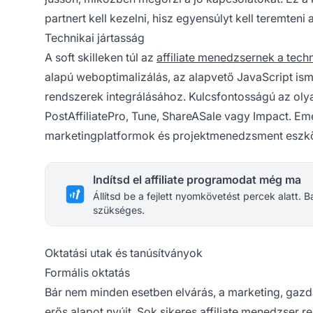
partnert kell kezelni, hisz egyensúlyt kell teremte
Technikai jártasság
A soft skilleken túl az
affiliate menedzsernek a techn
alapú weboptimalizálás, az alapvető JavaScript ism
rendszerek integrálásához. Kulcsfontosságú az olya
PostAffiliatePro, Tune, ShareASale vagy Impact. Em
marketingplatformok és projektmenedzsment eszközö
Indítsd el affiliate programodat még ma
Állítsd be a fejlett nyomkövetést percek alatt.
szükséges.
Oktatási utak és tanúsítványok
Formális oktatás
Bár nem minden esetben elvárás, a marketing, gazd
erős alapot nyújt. Sok sikeres affiliate menedzser