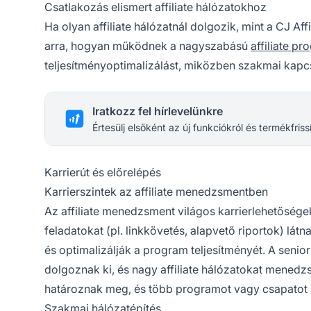
Csatlakozás elismert affiliate hálózatokhoz
Ha olyan affiliate hálózatnál dolgozik, mint a CJ Af
arra, hogyan működnek a nagyszabású
affiliate p
teljesítményoptimalizálást, miközben szakmai kapcs
Iratkozz fel hírlevelünkre
Értesülj elsőként az új funkciókról és termékfriss
Karrierút és előrelépés
Karrierszintek az affiliate menedzsmentben
Az affiliate menedzsment világos karrierlehetőségek
feladatokat (pl. linkkövetés, alapvető riportok) lát
és optimalizálják a program teljesítményét. A senio
dolgoznak ki, és nagy affiliate hálózatokat menedzsel
határoznak meg, és több programot vagy csapatot i
Szakmai hálózatépítés