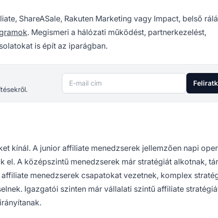
filiate, ShareASale, Rakuten Marketing vagy Impact, belső rál
rogramok
. Megismeri a hálózati működést, partnerkezelést,
olatokat is épít az iparágban.
E-mail cím
Felirat
ítésekről.
et kínál. A junior affiliate menedzserek jellemzően napi oper
nak el. A középszintű menedzserek már stratégiát alkotnak, t
r affiliate menedzserek csapatokat vezetnek, komplex stratég
nek. Igazgatói szinten már vállalati szintű affiliate stratégiá
rányítanak.