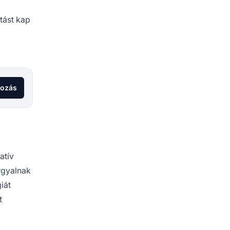
átást kap
kozás
atív
árgyalnak
iát
t