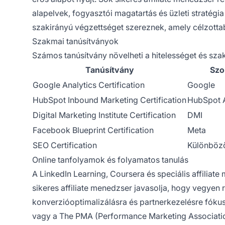
alapelvek, fogyasztói magatartás és üzleti stratég
szakirányú végzettséget szereznek, amely célzottabb
Szakmai tanúsítványok
Számos tanúsítvány növelheti a hitelességet és sza
Tanúsítvány
Szo
Google Analytics Certification
Google
HubSpot Inbound Marketing Certification
HubSpot
Digital Marketing Institute Certification
DMI
Facebook Blueprint Certification
Meta
SEO Certification
Különböző
Online tanfolyamok és folyamatos tanulás
A LinkedIn Learning, Coursera és speciális affiliat
sikeres affiliate menedzser javasolja, hogy vegyen ré
konverzióoptimalizálásra és partnerkezelésre fóku
vagy a The PMA (Performance Marketing Association