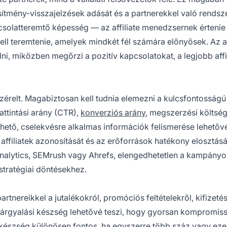
esítmény-visszajelzések adását és a partnerekkel való rendsz
csolatteremtő képesség — az affiliate menedzsernek értenie 
 kell teremtenie, amelyek mindkét fél számára előnyösek. Az a
ni, miközben megőrzi a pozitív kapcsolatokat, a legjobb affi
relt. Magabiztosan kell tudnia elemezni a kulcsfontosságú
attintási arány (CTR),
konverziós arány
, megszerzési költsé
hető, cselekvésre alkalmas információk felismerése lehetővé
affiliatek azonosítását és az erőforrások hatékony elosztásá
 Analytics, SEMrush vagy Ahrefs, elengedhetetlen a kampány
tratégiai döntésekhez.
tnereikkel a jutalékokról, promóciós feltételekről, kifizetés
s tárgyalási készség lehetővé teszi, hogy gyorsan kompromi
készség különösen fontos, ha egyszerre több száz vagy ezer 