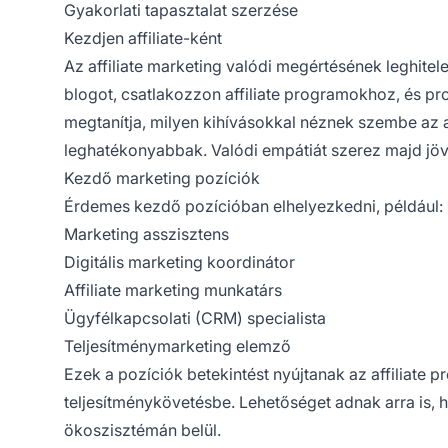
Gyakorlati tapasztalat szerzése
Kezdjen affiliate-ként
Az affiliate marketing valódi megértésének leghitel
blogot, csatlakozzon affiliate programokhoz, és pro
megtanítja, milyen kihívásokkal néznek szembe az af
leghatékonyabbak. Valódi empátiát szerez majd jövőbel
Kezdő marketing pozíciók
Érdemes kezdő pozícióban elhelyezkedni, például:
Marketing asszisztens
Digitális marketing koordinátor
Affiliate marketing munkatárs
Ügyfélkapcsolati (CRM) specialista
Teljesítménymarketing elemző
Ezek a pozíciók betekintést nyújtanak az affilia
teljesítménykövetésbe. Lehetőséget adnak arra is, 
ökoszisztémán belül.