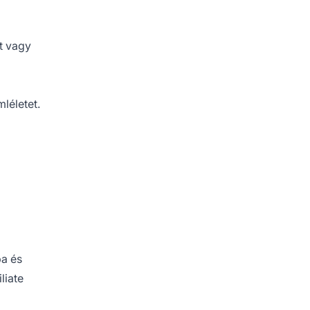
lt vagy
mléletet.
ba és
liate