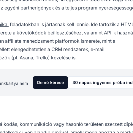
ni az egyéni partnerigények és a teljes program nyereségesség
ikai
feladatokban is jártasnak kell lennie. Ide tartozik a HT
erete a követőkódok beillesztéséhez, valamint API-k haszná
n affiliate menedzsment platformok ismerete, mint a
ellett elengedhetetlen a CRM rendszerek, e-mail
k (pl. Asana, Trello) kezelése is.
Demó kérése
30 napos ingyenes próba ind
 Bankkártya nem
álkodás, kommunikáció vagy hasonló területen szerzett dip
 rendelkezik ilyen alapdiplomával, amely megalapozza a mark