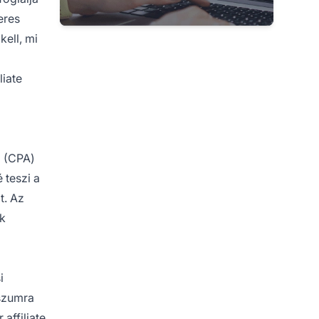
eres
kell, mi
liate
g (CPA)
 teszi a
t. Az
ok
i
sszumra
affiliate