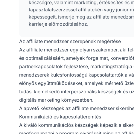
készségre, valamint marketing, értékesítés és
tapasztalatszerzéssel affiliatekén vagy junior
képességeit, ismerje meg
az affiliate
menedzsmen
karrierje előmozdításához.
Az affiliate menedzser szerepének megértése
Az affiliate menedzser egy olyan szakember, aki fe
és optimalizálásáért, amelyek forgalmat, konverzió
partnerkapcsolatok fejlesztése, marketingstratégia é
menedzserek kulcsfontosságú kapcsolattartók a válla
előnyös együttműködéseket, amelyek mérhető üzleti
tudás, kiemelkedő interperszonális készségek és ü
digitális marketing környezetben.
Alapvető készségek az affiliate menedzser sikeréh
Kommunikáció és kapcsolatteremtés
A kiváló kommunikációs készségek képezik a sikeres
megfogalmazni a program elvárásait mind az affiliat