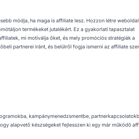
esebb módja, ha maga is affiliate lesz. Hozzon létre webolda
mótáljon termékeket jutalékért. Ez a gyakorlati tapasztalat
filiatek, mi motiválja őket, és mely promóciós stratégiák a
i partnerei iránt, és belülről fogja ismerni az affiliate sze
te programokba, kampánymenedzsmentbe, partnerkapcsolatok
hogy alapvető készségeket fejlesszen ki egy már működő affi