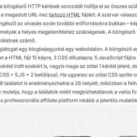
a böngésző HTTP kérések sorozatát indítja el az összes sz
ld a megadott URL-hez
tartozó HTML
fájlért. A szerver válaszo
ngésző az olvasás során további erőforrásokra bukkan – ké
–, amelyek a helyes megjelenítéshez szükségesek. A böngésző
lálatnak számít.
eglátogat egy blogbejegyzést egy weboldalon. A böngésző 
an a HTML fájl 15 képre, 3 CSS stíluslapra, 5 JavaScript fájlra
ést indít ezekért is, vagyis maga az oldal 1 kérést jelent, d
 CSS + 5 JS + 2 betűtípus). Ha ugyanez az oldal CSS sprite-o
8 találatot is eredményezhetne a 26 helyett, miközben a fel
 mutatja, hogy a találatok miért megbízhatatlanok a valós f
s professzionális affiliate platform inkább a jelentős mutatók