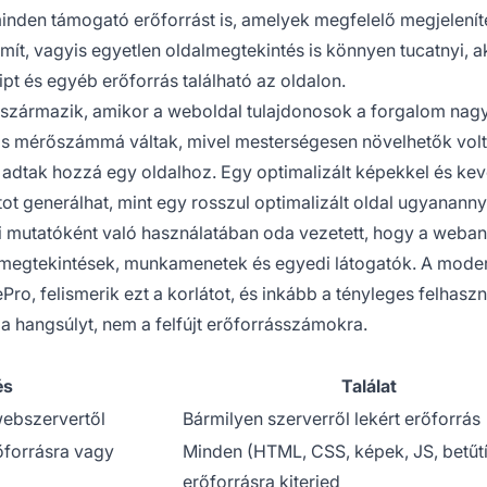
inden támogató erőforrást is, amelyek megfelelő megjelení
ít, vagyis egyetlen oldalmegtekintés is könnyen tucatnyi, a
ript és egyéb erőforrás található az oldalon.
ól származik, amikor a weboldal tulajdonosok a forgalom nag
ás mérőszámmá váltak, mivel mesterségesen növelhetők vol
 adtak hozzá egy oldalhoz. Egy optimalizált képekkel és kev
tot generálhat, mint egy rosszul optimalizált oldal ugyananny
mi mutatóként való használatában oda vezetett, hogy a webana
dalmegtekintések, munkamenetek és egyedi látogatók. A mode
Pro, felismerik ezt a korlátot, és inkább a tényleges felhaszn
a hangsúlyt, nem a felfújt erőforrásszámokra.
és
Találat
 webszervertől
Bármilyen szerverről lekért erőforrás
őforrásra vagy
Minden (HTML, CSS, képek, JS, betűt
erőforrásra kiterjed