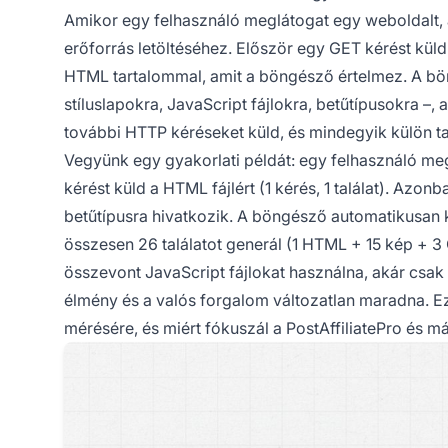
Amikor egy felhasználó meglátogat egy weboldalt, 
erőforrás letöltéséhez. Először egy GET kérést kü
HTML tartalommal, amit a böngésző értelmez. A bö
stíluslapokra, JavaScript fájlokra, betűtípusokra 
további HTTP kéréseket küld, és mindegyik külön ta
Vegyünk egy gyakorlati példát: egy felhasználó m
kérést küld a HTML fájlért (1 kérés, 1 találat). Azonb
betűtípusra hivatkozik. A böngésző automatikusan kér
összesen 26 találatot generál (1 HTML + 15 kép + 3
összevont JavaScript fájlokat használna, akár csak 
élmény és a valós forgalom változatlan maradna. Ez
mérésére, és miért fókuszál a PostAffiliatePro és má