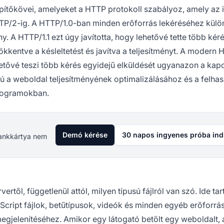
tőkövei, amelyeket a HTTP protokoll szabályoz, amely az 
HTTP/2-ig. A HTTP/1.0-ban minden erőforrás lekéréséhez külö
y. A HTTP/1.1 ezt úgy javította, hogy lehetővé tette több kér
ökkentve a késleltetést és javítva a teljesítményt. A modern
hetővé teszi több kérés egyidejű elküldését ugyanazon a kap
a weboldal teljesítményének optimalizálásához és a felhas
programokban.
Demó kérése
30 napos ingyenes próba ind
 Bankkártya nem
rvertől, függetlenül attól, milyen típusú fájlról van szó. Ide ta
Script fájlok, betűtípusok, videók és minden egyéb erőforrás
gjelenítéséhez. Amikor egy látogató betölt egy weboldalt, 