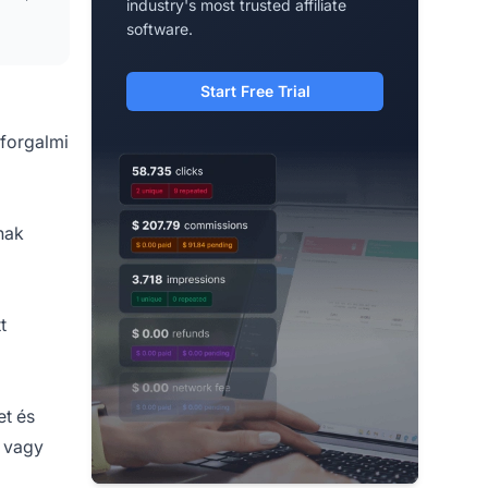
industry's most trusted affiliate
software.
Start Free Trial
 forgalmi
nak
t
et és
T vagy