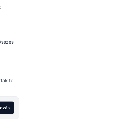
k
(összes
ták fel
kozás