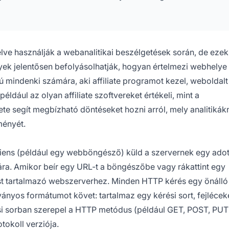
rélve használják a webanalitikai beszélgetések során, de ezek
ek jelentősen befolyásolhatják, hogyan értelmezi webhelye
 mindenki számára, aki affiliate programot kezel, weboldalt
dául az olyan affiliate szoftvereket értékeli, mint a
ete segít megbízható döntéseket hozni arról, mely analitikák
ményét.
kliens (például egy webböngésző) küld a szervernek egy adot
ára. Amikor beír egy URL-t a böngészőbe vagy rákattint egy
ást tartalmazó webszerverhez. Minden HTTP kérés egy önálló
ványos formátumot követ: tartalmaz egy kérési sort, fejlécek
ési sorban szerepel a HTTP metódus (például GET, POST, PU
tokoll verziója.