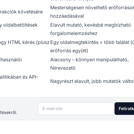
Mesterségesen növelhető erőforráso
erakciók követésére
hozzáadásával
y oldalbetöltések
Elavult mutató, kevésbé megbízható
forgalomelemzéshez
egy HTML kérés (plusz
Egy oldalmegtekintés = több találat 
erőforrás együtt)
lhasználói
Alacsony – könnyen manipulálható,
félrevezető
litikában és API-
Nagyrészt elavult, jobb mutatók váltot
E-mail cím
Felirat
ítésekről.