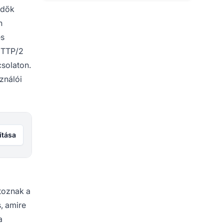
idők
n
és
 HTTP/2
csolaton.
ználói
ítása
rtoznak a
, amire
a