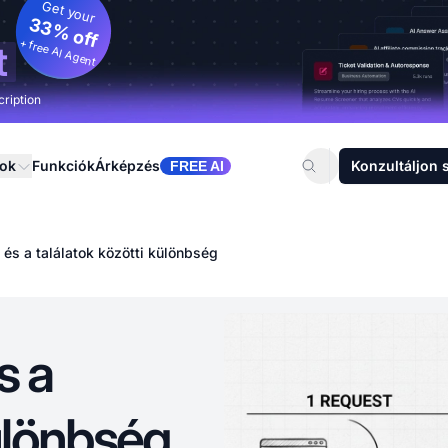
Get your
33% off
+ free AI Agent
t
cription
sok
Funkciók
Árképzés
Konzultáljon 
FREE AI
és a találatok közötti különbség
s a
különbség