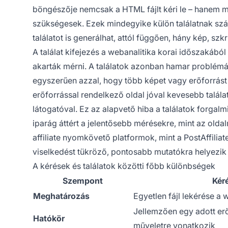
böngészője nemcsak a HTML fájlt kéri le – hanem m
szükségesek. Ezek mindegyike külön találatnak szám
találatot is generálhat, attól függően, hány kép, szk
A találat kifejezés a webanalitika korai időszakáb
akarták mérni. A találatok azonban hamar problém
egyszerűen azzal, hogy több képet vagy erőforrást
erőforrással rendelkező oldal jóval kevesebb talála
látogatóval. Ez az alapvető hiba a találatok forgal
iparág áttért a jelentősebb mérésekre, mint az ol
affiliate nyomkövető platformok, mint a PostAffiliate
viselkedést tükröző, pontosabb mutatókra helyezik 
A kérések és találatok közötti főbb különbségek
Szempont
Kér
Meghatározás
Egyetlen fájl lekérése a
Jellemzően egy adott er
Hatókör
műveletre vonatkozik