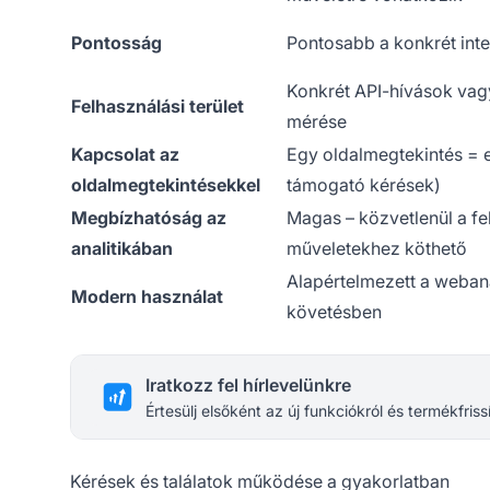
Pontosság
Pontosabb a konkrét int
Konkrét API-hívások vag
Felhasználási terület
mérése
Kapcsolat az
Egy oldalmegtekintés = 
oldalmegtekintésekkel
támogató kérések)
Megbízhatóság az
Magas – közvetlenül a fe
analitikában
műveletekhez köthető
Alapértelmezett a webana
Modern használat
követésben
Iratkozz fel hírlevelünkre
Értesülj elsőként az új funkciókról és termékfriss
Kérések és találatok működése a gyakorlatban