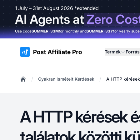
1 July – 31st August 2026 *extended
AI Agents at
Zero Cos
Use code
SUMMER-33M
for monthly and
SUMMER-33Y
for yearly subs
:site.title
Termék
Forrá
/
/
Gyakran Ismételt Kérdések
A HTTP kérések 
Home
A HTTP kérések é
találatok közötti 