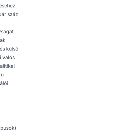
téséhez
kár száz
yságát
tak
és külső
i valós
litikai
rn
álói
ípusok)