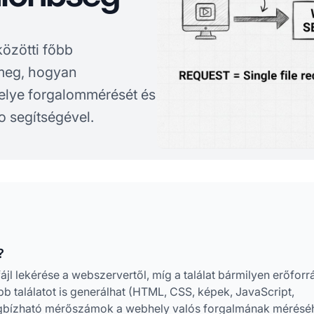
közötti főbb
 meg, hogyan
helye forgalommérését és
ro segítségével.
?
ájl lekérése a webszervertől, míg a találat bármilyen erőforr
öbb találatot is generálhat (HTML, CSS, képek, JavaScript,
 megbízható mérőszámok a webhely valós forgalmának mérésé