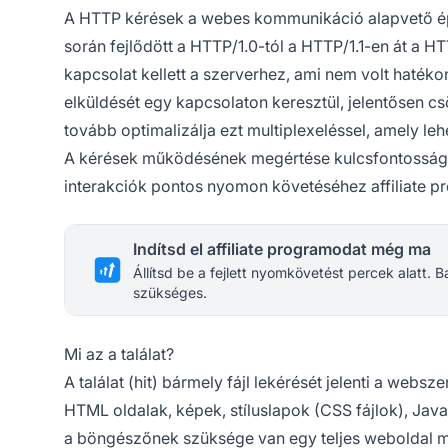
A HTTP kérések a webes kommunikáció alapvető épí
során fejlődött a HTTP/1.0-tól a HTTP/1.1-en át a 
kapcsolat kellett a szerverhez, ami nem volt hatékon
elküldését egy kapcsolaton keresztül, jelentősen cs
tovább optimalizálja ezt multiplexeléssel, amely le
A kérések működésének megértése kulcsfontosságú 
interakciók pontos nyomon követéséhez affiliate 
Indítsd el affiliate programodat még ma
Állítsd be a fejlett nyomkövetést percek alatt.
szükséges.
Mi az a találat?
A találat (hit) bármely fájl lekérését jelenti a websze
HTML oldalak, képek, stíluslapok (CSS fájlok), Java
a böngészőnek szüksége van egy teljes weboldal me