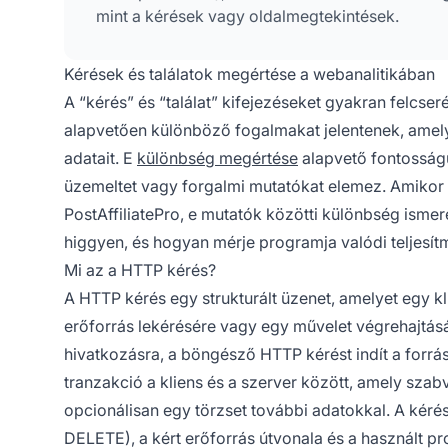
mint a kérések vagy oldalmegtekintések.
Kérések és találatok megértése a webanalitikában
A “kérés” és “találat” kifejezéseket gyakran felcse
alapvetően különböző fogalmakat jelentenek, amely
adatait. E
különbség megértése
alapvető fontosságú
üzemeltet vagy forgalmi mutatókat elemez. Amikor pél
PostAffiliatePro, e mutatók közötti különbség ismer
higgyen, és hogyan mérje programja valódi teljesít
Mi az a HTTP kérés?
A HTTP kérés egy strukturált üzenet, amelyet egy 
erőforrás lekérésére vagy egy művelet végrehajtás
hivatkozásra, a böngésző HTTP kérést indít a forr
tranzakció a kliens és a szerver között, amely szab
opcionálisan egy törzset további adatokkal. A kér
DELETE), a kért erőforrás útvonala és a használt pro