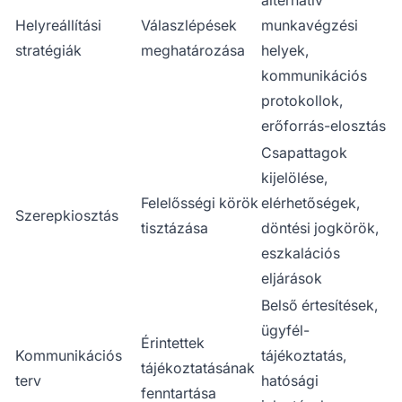
alternatív
Helyreállítási
Válaszlépések
munkavégzési
stratégiák
meghatározása
helyek,
kommunikációs
protokollok,
erőforrás-elosztás
Csapattagok
kijelölése,
Felelősségi körök
elérhetőségek,
Szerepkiosztás
tisztázása
döntési jogkörök,
eszkalációs
eljárások
Belső értesítések,
ügyfél-
Érintettek
Kommunikációs
tájékoztatás,
tájékoztatásának
terv
hatósági
fenntartása