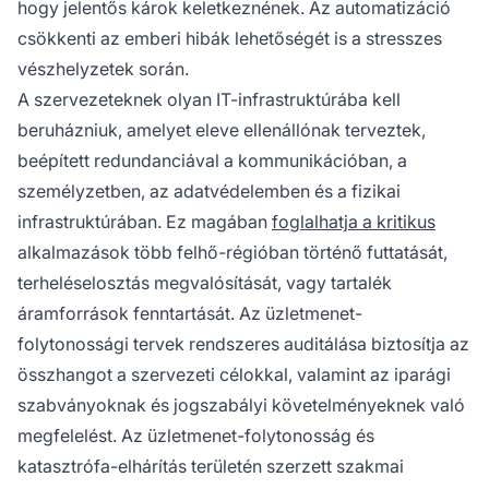
hogy jelentős károk keletkeznének. Az automatizáció
csökkenti az emberi hibák lehetőségét is a stresszes
vészhelyzetek során.
A szervezeteknek olyan IT-infrastruktúrába kell
beruházniuk, amelyet eleve ellenállónak terveztek,
beépített redundanciával a kommunikációban, a
személyzetben, az adatvédelemben és a fizikai
infrastruktúrában. Ez magában
foglalhatja a kritikus
alkalmazások több felhő-régióban történő futtatását,
terheléselosztás megvalósítását, vagy tartalék
áramforrások fenntartását. Az üzletmenet-
folytonossági tervek rendszeres auditálása biztosítja az
összhangot a szervezeti célokkal, valamint az iparági
szabványoknak és jogszabályi követelményeknek való
megfelelést. Az üzletmenet-folytonosság és
katasztrófa-elhárítás területén szerzett szakmai