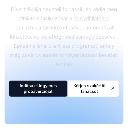
Diverzifikálja bevételi forrásait, és védje meg
affiliate vállalkozását a
PostAffiliatePro
robusztus jutalékkövetésével, automatizált
kifizetéseivel és átfogó csalásmegelőzésével.
Építsen ellenálló affiliate programot, amely
még zavarok esetén is folyamatosan bevételt
termel.
Indítsa el ingyenes
Kérjen szakértői
próbaverzióját
tanácsot