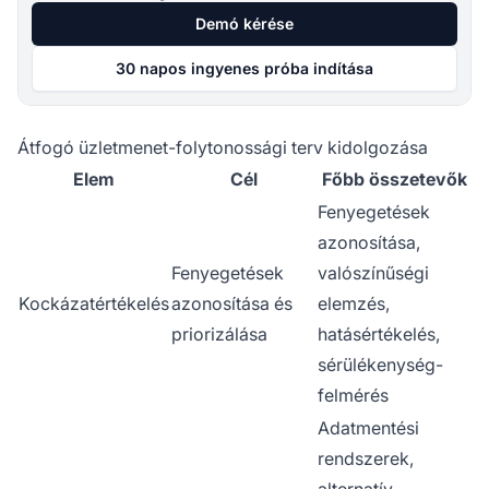
Demó kérése
30 napos ingyenes próba indítása
Átfogó üzletmenet-folytonossági terv kidolgozása
Elem
Cél
Főbb összetevők
Fenyegetések
azonosítása,
Fenyegetések
valószínűségi
Kockázatértékelés
azonosítása és
elemzés,
priorizálása
hatásértékelés,
sérülékenység-
felmérés
Adatmentési
rendszerek,