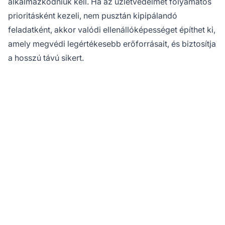
alkalmazkodniuk kell. Ha az üzletvédelmet folyamatos
prioritásként kezeli, nem pusztán kipipálandó
feladatként, akkor valódi ellenállóképességet építhet ki,
amely megvédi legértékesebb erőforrásait, és biztosítja
a hosszú távú sikert.
Védje meg vállalkozása
bevételét a
PostAffiliatePro-val