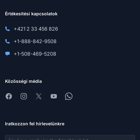
Értékesítési kapcsolatok
+421 2 33 456 826
+1-888-842-9508
+1-508-469-5208
Közösségi média
Facebook
Instagram
X
Youtube
Whatsapp
Iratkozzon fel hírlevelünkre
E-mail cím