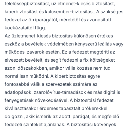
felelősségbiztosítást, üzletmenet-kiesés biztosítást,
kiberbiztosítást és kulcsember-biztosítást. A szükséges
fedezet az ön iparágától, méretétől és azonosított
kockázataitól függ.
Az üzletmenet-kiesés biztosítás különösen értékes
eszköz a bevételek védelmében kényszerű leállás vagy
működési zavarok esetén. Ez a fedezet megtéríti az
elveszett bevételt, és segít fedezni a fix költségeket
azon időszakokban, amikor vállalkozása nem tud
normálisan működni. A kiberbiztosítás egyre
fontosabbá válik a szervezetek számára az
adatlopások, zsarolóvírus-támadások és más digitális
fenyegetések növekedésével. A biztosítási fedezet
kiválasztásakor érdemes tapasztalt brókerekkel
dolgozni, akik ismerik az adott iparágat, és megfelelő
fedezeti szinteket ajánlanak. A biztosítási kötvények