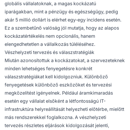
globális vállalatoknak, a magas kockázatú
iparágakban, mint a pénzügy és egészségügy, pedig
akár 5 millió dollárt is elérhet egy-egy incidens esetén.
Ez a szembetűnő valóság jól mutatja, hogy az alapos
kockázatértékelés nem opcionális, hanem
elengedhetetlen a vállalkozás túléléséhez.
Vészhelyzeti tervezés és válaszstratégiák
Miután azonosítottuk a kockázatokat, a szervezeteknek
minden lehetséges fenyegetésre konkrét
válaszstratégiákat kell kidolgozniuk. Különböző
fenyegetések különböző eszközöket és tervezési
megközelítést igényelnek. Például áramkimaradás
esetén egy vállalat elsőként a létfontosságú IT-
infrastruktúra helyreállítását helyezheti előtérbe, mielőtt
más rendszerekkel foglalkozna. A vészhelyzeti
tervezés részletes eljárások kidolgozását jelenti,