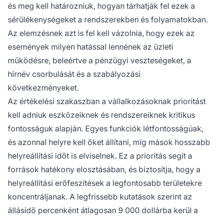
és meg kell határozniuk, hogyan tárhatják fel ezek a
sérülékenységeket a rendszerekben és folyamatokban.
Az elemzésnek azt is fel kell vázolnia, hogy ezek az
események milyen hatással lennének az üzleti
működésre, beleértve a pénzügyi veszteségeket, a
hírnév csorbulását és a szabályozási
következményeket.
Az értékelési szakaszban a vállalkozásoknak prioritást
kell adniuk eszközeiknek és rendszereiknek kritikus
fontosságuk alapján. Egyes funkciók létfontosságúak,
és azonnal helyre kell őket állítani, míg mások hosszabb
helyreállítási időt is elviselnek. Ez a prioritás segít a
források hatékony elosztásában, és biztosítja, hogy a
helyreállítási erőfeszítések a legfontosabb területekre
koncentráljanak. A legfrissebb kutatások szerint az
állásidő percenként átlagosan 9 000 dollárba kerül a