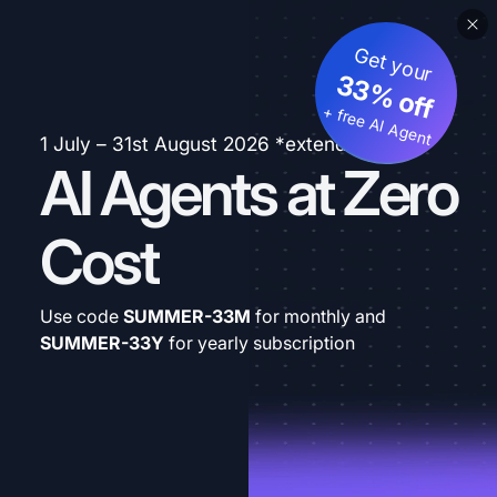
Get your
33% off
+ free AI Agent
1 July – 31st August 2026 *extended
AI Agents at Zero
Cost
Use code
SUMMER-33M
for monthly and
SUMMER-33Y
for yearly subscription