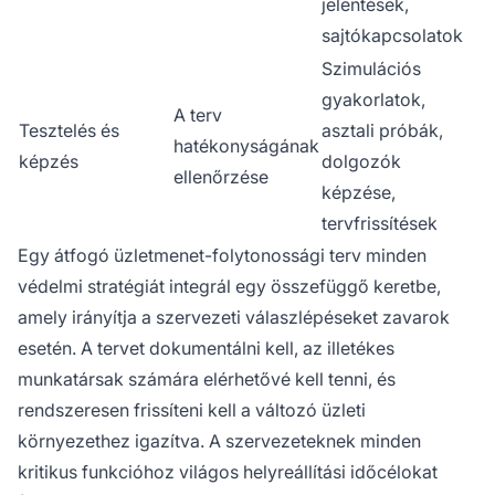
jelentések,
sajtókapcsolatok
Szimulációs
gyakorlatok,
A terv
Tesztelés és
asztali próbák,
hatékonyságának
képzés
dolgozók
ellenőrzése
képzése,
tervfrissítések
Egy átfogó üzletmenet-folytonossági terv minden
védelmi stratégiát integrál egy összefüggő keretbe,
amely irányítja a szervezeti válaszlépéseket zavarok
esetén. A tervet dokumentálni kell, az illetékes
munkatársak számára elérhetővé kell tenni, és
rendszeresen frissíteni kell a változó üzleti
környezethez igazítva. A szervezeteknek minden
kritikus funkcióhoz világos helyreállítási időcélokat