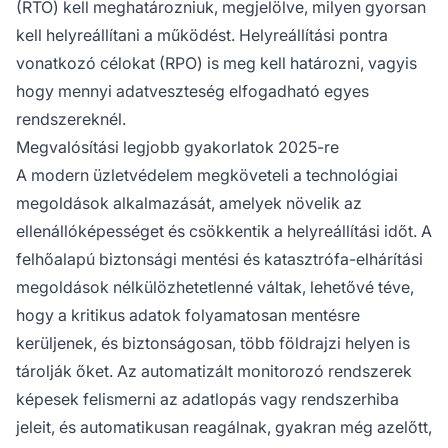
(RTO) kell meghatározniuk, megjelölve, milyen gyorsan
kell helyreállítani a működést. Helyreállítási pontra
vonatkozó célokat (RPO) is meg kell határozni, vagyis
hogy mennyi adatveszteség elfogadható egyes
rendszereknél.
Megvalósítási legjobb gyakorlatok 2025-re
A modern üzletvédelem megköveteli a technológiai
megoldások alkalmazását, amelyek növelik az
ellenállóképességet és csökkentik a helyreállítási időt. A
felhőalapú biztonsági mentési és katasztrófa-elhárítási
megoldások nélkülözhetetlenné váltak, lehetővé téve,
hogy a kritikus adatok folyamatosan mentésre
kerüljenek, és biztonságosan, több földrajzi helyen is
tárolják őket. Az automatizált monitorozó rendszerek
képesek felismerni az adatlopás vagy rendszerhiba
jeleit, és automatikusan reagálnak, gyakran még azelőtt,