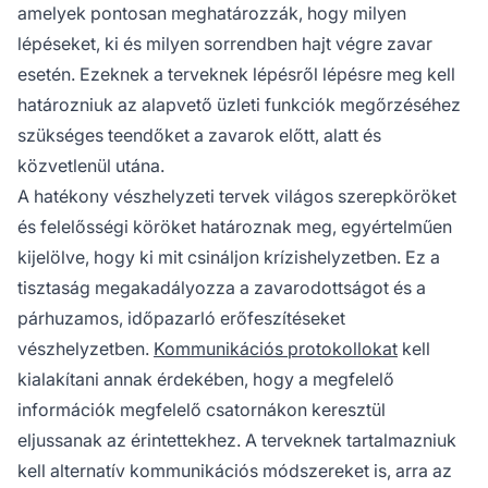
amelyek pontosan meghatározzák, hogy milyen
lépéseket, ki és milyen sorrendben hajt végre zavar
esetén. Ezeknek a terveknek lépésről lépésre meg kell
határozniuk az alapvető üzleti funkciók megőrzéséhez
szükséges teendőket a zavarok előtt, alatt és
közvetlenül utána.
A hatékony vészhelyzeti tervek világos szerepköröket
és felelősségi köröket határoznak meg, egyértelműen
kijelölve, hogy ki mit csináljon krízishelyzetben. Ez a
tisztaság megakadályozza a zavarodottságot és a
párhuzamos, időpazarló erőfeszítéseket
vészhelyzetben.
Kommunikációs protokollokat
kell
kialakítani annak érdekében, hogy a megfelelő
információk megfelelő csatornákon keresztül
eljussanak az érintettekhez. A terveknek tartalmazniuk
kell alternatív kommunikációs módszereket is, arra az