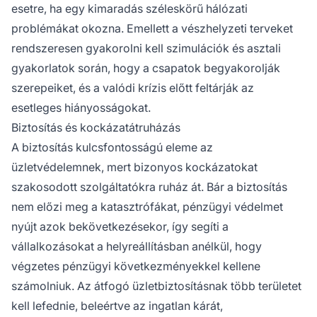
esetre, ha egy kimaradás széleskörű hálózati
problémákat okozna. Emellett a vészhelyzeti terveket
rendszeresen gyakorolni kell szimulációk és asztali
gyakorlatok során, hogy a csapatok begyakorolják
szerepeiket, és a valódi krízis előtt feltárják az
esetleges hiányosságokat.
Biztosítás és kockázatátruházás
A biztosítás kulcsfontosságú eleme az
üzletvédelemnek, mert bizonyos kockázatokat
szakosodott szolgáltatókra ruház át. Bár a biztosítás
nem előzi meg a katasztrófákat, pénzügyi védelmet
nyújt azok bekövetkezésekor, így segíti a
vállalkozásokat a helyreállításban anélkül, hogy
végzetes pénzügyi következményekkel kellene
számolniuk. Az átfogó üzletbiztosításnak több területet
kell lefednie, beleértve az ingatlan kárát,