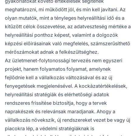
gyakorlatokat követő értékelések segítenek
meghatározni, mi működött jól, és min kell javítani. Az
olyan mutatók, mint a tényleges helyreállítási idő és a
kitűzött célok összevetése, az adatveszteség mértéke a
helyreállítási ponthoz képest, valamint a dolgozók
képzési előírásainak való megfelelés, számszerűsíthető
mérőszámokat adnak a felkészültséghez.
Az üzletmenet-folytonossági tervezés nem egyszeri
projekt, hanem folyamatos folyamat, amelynek
fejlődnie kell a vállalkozás változásával és az új
fenyegetések megjelenésével. A kockázatértékelések,
helyreállítási stratégiák és elérhetőségi adatok
rendszeres frissítése biztosítja, hogy a tervek
naprakészek és relevánsak maradjanak. Ahogy a
vállalkozás növekszik, új rendszereket vezet be vagy új
piacokra lép, a védelmi stratégiáknak is