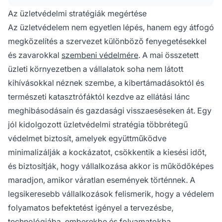
Az üzletvédelmi stratégiák megértése
Az üzletvédelem nem egyetlen lépés, hanem egy átfogó
megközelítés a szervezet különböző fenyegetésekkel
és zavarokkal
szembeni védelmére
. A mai összetett
üzleti környezetben a vállalatok soha nem látott
kihívásokkal néznek szembe, a kibertámadásoktól és
természeti katasztrófáktól kezdve az ellátási lánc
meghibásodásain és gazdasági visszaeséseken át. Egy
jól kidolgozott üzletvédelmi stratégia többrétegű
védelmet biztosít, amelyek együttműködve
minimalizálják a kockázatot, csökkentik a kiesési időt,
és biztosítják, hogy vállalkozása akkor is működőképes
maradjon, amikor váratlan események történnek. A
legsikeresebb vállalkozások felismerik, hogy a védelem
folyamatos befektetést igényel a tervezésbe,
technológiába, emberekbe és folyamatokba.