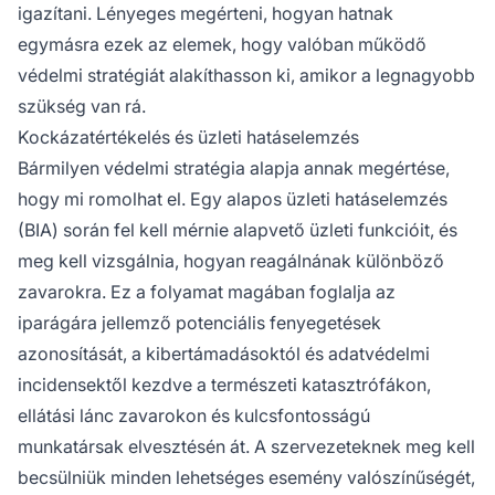
igazítani. Lényeges megérteni, hogyan hatnak
egymásra ezek az elemek, hogy valóban működő
védelmi stratégiát alakíthasson ki, amikor a legnagyobb
szükség van rá.
Kockázatértékelés és üzleti hatáselemzés
Bármilyen védelmi stratégia alapja annak megértése,
hogy mi romolhat el. Egy alapos üzleti hatáselemzés
(BIA) során fel kell mérnie alapvető üzleti funkcióit, és
meg kell vizsgálnia, hogyan reagálnának különböző
zavarokra. Ez a folyamat magában foglalja az
iparágára jellemző potenciális fenyegetések
azonosítását, a kibertámadásoktól és adatvédelmi
incidensektől kezdve a természeti katasztrófákon,
ellátási lánc zavarokon és kulcsfontosságú
munkatársak elvesztésén át. A szervezeteknek meg kell
becsülniük minden lehetséges esemény valószínűségét,