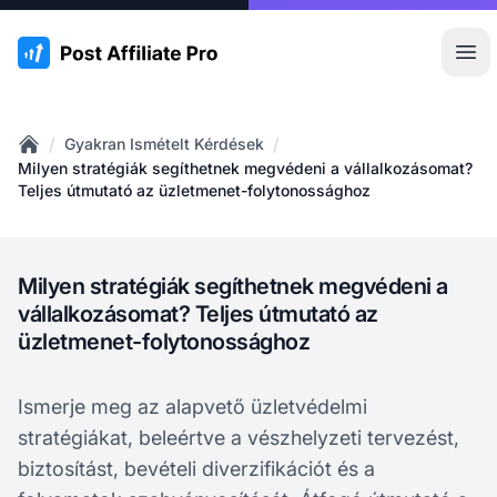
:site.title
Főm
/
/
Gyakran Ismételt Kérdések
Home
Milyen stratégiák segíthetnek megvédeni a vállalkozásomat?
Teljes útmutató az üzletmenet-folytonossághoz
Milyen stratégiák segíthetnek megvédeni a
vállalkozásomat? Teljes útmutató az
üzletmenet-folytonossághoz
Ismerje meg az alapvető üzletvédelmi
stratégiákat, beleértve a vészhelyzeti tervezést,
biztosítást, bevételi diverzifikációt és a