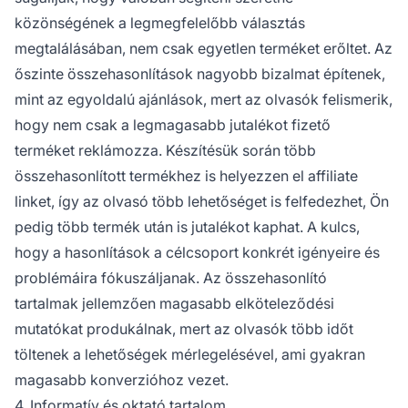
közönségének a legmegfelelőbb választás
megtalálásában, nem csak egyetlen terméket erőltet. Az
őszinte összehasonlítások nagyobb bizalmat építenek,
mint az egyoldalú ajánlások, mert az olvasók felismerik,
hogy nem csak a legmagasabb jutalékot fizető
terméket reklámozza. Készítésük során több
összehasonlított termékhez is helyezzen el affiliate
linket, így az olvasó több lehetőséget is felfedezhet, Ön
pedig több termék után is jutalékot kaphat. A kulcs,
hogy a hasonlítások a célcsoport konkrét igényeire és
problémáira fókuszáljanak. Az összehasonlító
tartalmak jellemzően magasabb elköteleződési
mutatókat produkálnak, mert az olvasók több időt
töltenek a lehetőségek mérlegelésével, ami gyakran
magasabb konverzióhoz vezet.
4. Informatív és oktató tartalom