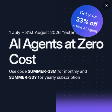
Get your
33% off
+ free AI Agent
1 July – 31st August 2026 *extended
AI Agents at Zero
Cost
Use code
SUMMER-33M
for monthly and
SUMMER-33Y
for yearly subscription