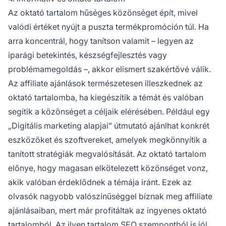
Az oktató tartalom hűséges közönséget épít, mivel
valódi értéket nyújt a puszta termékpromóción túl. Ha
arra koncentrál, hogy tanítson valamit – legyen az
iparági betekintés, készségfejlesztés vagy
problémamegoldás –, akkor elismert szakértővé válik.
Az affiliate ajánlások természetesen illeszkednek az
oktató tartalomba, ha kiegészítik a témát és valóban
segítik a közönséget a céljaik elérésében. Például egy
„Digitális marketing alapjai” útmutató ajánlhat konkrét
eszközöket és szoftvereket, amelyek megkönnyítik a
tanított stratégiák megvalósítását. Az oktató tartalom
előnye, hogy magasan elkötelezett közönséget vonz,
akik valóban érdeklődnek a témája iránt. Ezek az
olvasók nagyobb valószínűséggel bíznak meg affiliate
ajánlásaiban, mert már profitáltak az ingyenes oktató
tartalomból. Az ilyen tartalom SEO szempontból is jól