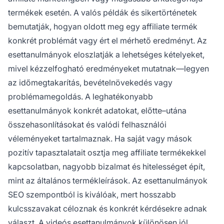
termékek esetén. A valós példák és sikertörténetek
bemutatják, hogyan oldott meg egy affiliate termék
konkrét problémát vagy ért el mérhető eredményt. Az
esettanulmányok eloszlatják a lehetséges kételyeket,
mivel kézzelfogható eredményeket mutatnak—legyen
az időmegtakarítás, bevételnövekedés vagy
problémamegoldás. A leghatékonyabb
esettanulmányok konkrét adatokat, előtte–utána
összehasonlításokat és valódi felhasználói
véleményeket tartalmaznak. Ha saját vagy mások
pozitív tapasztalatait osztja meg affiliate termékekkel
kapcsolatban, nagyobb bizalmat és hitelességet épít,
mint az általános termékleírások. Az esettanulmányok
SEO szempontból is kiválóak, mert hosszabb
kulcsszavakat céloznak és konkrét kérdésekre adnak
választ. A videós esettanulmányok különösen jól