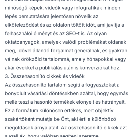
minőségű képek, videók vagy infografikák minden
lépés bemutatására jelentősen növelik az
elköteleződést és az oldalon töltött időt, ami javítja a
felhasználói élményt és az SEO-t is. Az olyan
oktatóanyagok, amelyek valódi problémákat oldanak
meg, idővel állandó forgalmat generálnak, és gyakran
válnak örökzöld tartalommá, amely hónapokkal vagy
akár évekkel a publikálás után is konverziókat hoz.
3. Összehasonlító cikkek és videók
Az összehasonlító tartalom segíti a fogyasztókat a
bonyolult vásárlási döntésekben azáltal, hogy egymás
mellé
teszi a hasonló
termékek előnyeit és hátrányait.
Ez a formátum különösen értékes, mert objektív
szakértőként mutatja be Önt, aki érti a különböző
megoldások árnyalatait. Az összehasonlító cikkek azt
sugallják, hogy valóban segíteni szeretne