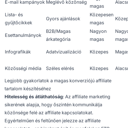
E-mail kampányok
Meglévő közönség
Alacs
magas
Lista- és
Közepesen
Gyors ajánlások
Köze
gyűjtőcikkek
magas
B2B/Magas
Nagyon
Nagy
Esettanulmányok
árkategória
magas
maga
Infografikák
Adatvizualizáció
Közepes
Maga
Közösségi média
Széles elérés
Közepes
Alacs
Legjobb gyakorlatok a magas konverziójú affiliate
tartalom készítéséhez
Hitelesség és átláthatóság
: Az affiliate marketing
sikerének alapja, hogy őszintén kommunikálja
közönsége felé az affiliate kapcsolatokat.
Egyértelműen és feltűnően jelezze az affiliate