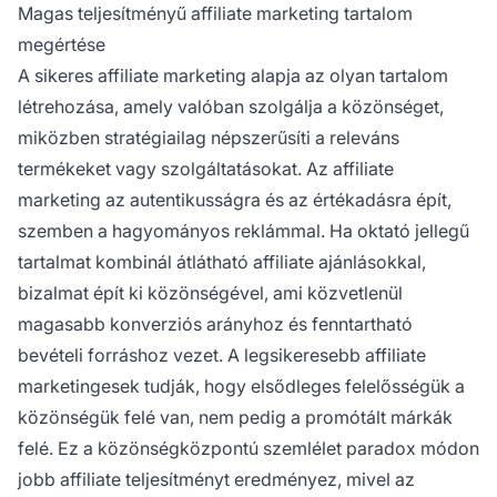
integrálja az affiliate linkeket a bizalomépítés
Magas teljesítményű affiliate marketing tartalom
és a konverziók ösztönzése érdekében.
megértése
A sikeres affiliate marketing alapja az olyan tartalom
létrehozása, amely valóban szolgálja a közönséget,
miközben stratégiailag népszerűsíti a releváns
termékeket vagy szolgáltatásokat. Az affiliate
marketing az autentikusságra és az értékadásra épít,
szemben a hagyományos reklámmal. Ha oktató jellegű
tartalmat kombinál átlátható affiliate ajánlásokkal,
bizalmat épít ki közönségével, ami közvetlenül
magasabb konverziós arányhoz és fenntartható
bevételi forráshoz vezet. A legsikeresebb affiliate
marketingesek tudják, hogy elsődleges felelősségük a
közönségük felé van, nem pedig a promótált márkák
felé. Ez a közönségközpontú szemlélet paradox módon
jobb affiliate teljesítményt eredményez, mivel az