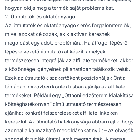
hogyan oldja meg a termék saját problémáikat.
2. Útmutatók és oktatóanyagok
Az útmutatók és oktatóanyagok erős forgalomterelők,
mivel azokat célozzák, akik aktívan keresnek
megoldást egy adott problémára. Ha átfogó, lépésről-
lépésre vezető útmutatókat készít, amelyek
természetesen integrálják az affiliate termékeket, akkor
a közönsége igényeinek pillanatában találkozik velük.
Ezek az útmutatók szakértőként pozícionálják Önt a
témában, miközben kontextusban ajánlja az affiliate
termékeket. Például egy „Otthoni edzőterem kialakítása
költséghatékonyan” című útmutató természetesen
ajánlhat konkrét felszereléseket affiliate linkeken
keresztül. Az útmutató hatékonysága abban rejlik, hogy
azonnal alkalmazható megoldásokat nyújt – az olvasók
azonnal át tudják ültetni, amit megtanultak. A magas