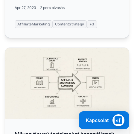
foko...
Apr 27, 2023
2 perc olvasás
AffiliateMarketing
ContentStrategy
+3
Milyen típusú tartalmakat használjanak az affiliate-ek?
Kapcsolat