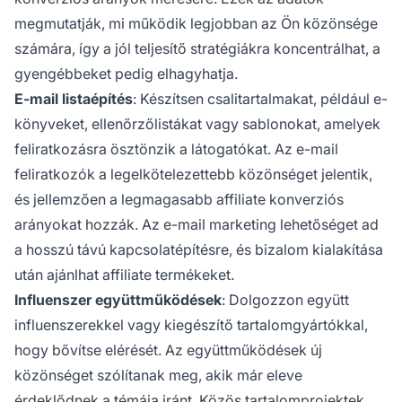
megmutatják, mi működik legjobban az Ön közönsége
számára, így a jól teljesítő stratégiákra koncentrálhat, a
gyengébbeket pedig elhagyhatja.
E-mail listaépítés
: Készítsen csalitartalmakat, például e-
könyveket, ellenőrzőlistákat vagy sablonokat, amelyek
feliratkozásra ösztönzik a látogatókat. Az e-mail
feliratkozók a legelkötelezettebb közönséget jelentik,
és jellemzően a legmagasabb affiliate konverziós
arányokat hozzák. Az e-mail marketing lehetőséget ad
a hosszú távú kapcsolatépítésre, és bizalom kialakítása
után ajánlhat affiliate termékeket.
Influenszer együttműködések
: Dolgozzon együtt
influenszerekkel vagy kiegészítő tartalomgyártókkal,
hogy bővítse elérését. Az együttműködések új
közönséget szólítanak meg, akik már eleve
érdeklődnek a témája iránt. Közös tartalomprojektek,