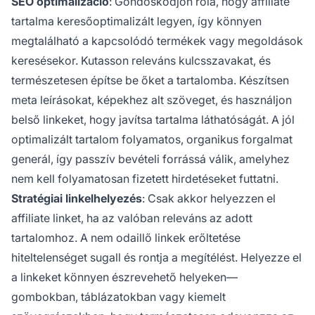
SEO optimalizáció
: Gondoskodjon róla, hogy affiliate
tartalma keresőoptimalizált legyen, így könnyen
megtalálható a kapcsolódó termékek vagy megoldások
keresésekor. Kutasson releváns kulcsszavakat, és
természetesen építse be őket a tartalomba. Készítsen
meta leírásokat, képekhez alt szöveget, és használjon
belső linkeket, hogy javítsa tartalma láthatóságát. A jól
optimalizált tartalom folyamatos, organikus forgalmat
generál, így passzív bevételi forrássá válik, amelyhez
nem kell folyamatosan fizetett hirdetéseket futtatni.
Stratégiai linkelhelyezés
: Csak akkor helyezzen el
affiliate linket, ha az valóban releváns az adott
tartalomhoz. A nem odaillő linkek erőltetése
hiteltelenséget sugall és rontja a megítélést. Helyezze el
a linkeket könnyen észrevehető helyeken—
gombokban, táblázatokban vagy kiemelt