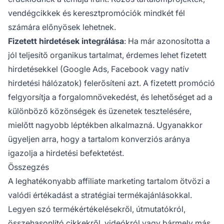
vendégcikkek és keresztpromóciók mindkét fél
számára előnyösek lehetnek.
Fizetett hirdetések integrálása
: Ha már azonosította a
jól teljesítő organikus tartalmat, érdemes lehet fizetett
hirdetésekkel (Google Ads, Facebook vagy natív
hirdetési hálózatok) felerősíteni azt. A fizetett promóció
felgyorsítja a forgalomnövekedést, és lehetőséget ad a
különböző közönségek és üzenetek tesztelésére,
mielőtt nagyobb léptékben alkalmazná. Ugyanakkor
ügyeljen arra, hogy a tartalom konverziós aránya
igazolja a hirdetési befektetést.
Összegzés
A leghatékonyabb affiliate marketing tartalom ötvözi a
valódi értékadást a stratégiai termékajánlásokkal.
Legyen szó termékértékelésekről, útmutatókról,
összehasonlító cikkekről, videókról vagy bármely más