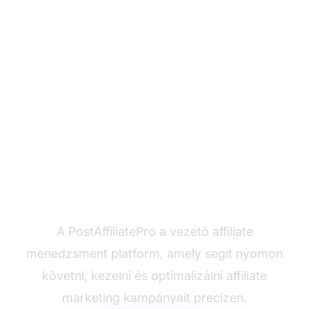
Készen áll
maximalizálni affiliate
marketing sikereit?
A PostAffiliatePro a vezető affiliate
menedzsment platform, amely segít nyomon
követni, kezelni és optimalizálni affiliate
marketing kampányait precízen.