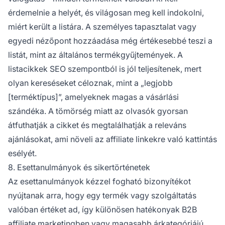
érdemelnie a helyét, és világosan meg kell indokolni,
miért került a listára. A személyes tapasztalat vagy
egyedi nézőpont hozzáadása még értékesebbé teszi a
listát, mint az általános termékgyűjtemények. A
listacikkek SEO szempontból is jól teljesítenek, mert
olyan kereséseket céloznak, mint a „legjobb
[terméktípus]”, amelyeknek magas a vásárlási
szándéka. A tömörség miatt az olvasók gyorsan
átfuthatják a cikket és megtalálhatják a releváns
ajánlásokat, ami növeli az affiliate linkekre való kattintás
esélyét.
8. Esettanulmányok és sikertörténetek
Az esettanulmányok kézzel fogható bizonyítékot
nyújtanak arra, hogy egy termék vagy szolgáltatás
valóban értéket ad, így különösen hatékonyak B2B
affiliate marketingben vagy magasabb árkategóriájú