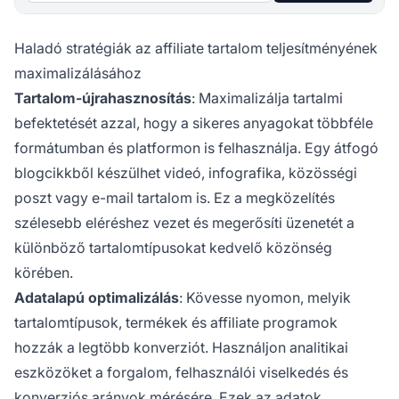
Haladó stratégiák az affiliate tartalom teljesítményének
maximalizálásához
Tartalom-újrahasznosítás
: Maximalizálja tartalmi
befektetését azzal, hogy a sikeres anyagokat többféle
formátumban és platformon is felhasználja. Egy átfogó
blogcikkből készülhet videó, infografika, közösségi
poszt vagy e-mail tartalom is. Ez a megközelítés
szélesebb eléréshez vezet és megerősíti üzenetét a
különböző tartalomtípusokat kedvelő közönség
körében.
Adatalapú optimalizálás
: Kövesse nyomon, melyik
tartalomtípusok, termékek és affiliate programok
hozzák a legtöbb konverziót. Használjon analitikai
eszközöket a forgalom, felhasználói viselkedés és
konverziós arányok mérésére. Ezek az adatok