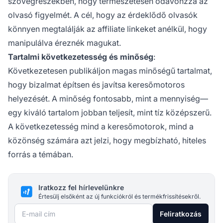
szövegrészekben, hogy természetesen odavonzza az
olvasó figyelmét. A cél, hogy az érdeklődő olvasók
könnyen megtalálják az affiliate linkeket anélkül, hogy
manipulálva éreznék magukat.
Tartalmi következetesség és minőség
:
Következetesen publikáljon magas minőségű tartalmat,
hogy bizalmat építsen és javítsa keresőmotoros
helyezését. A minőség fontosabb, mint a mennyiség—
egy kiváló tartalom jobban teljesít, mint tíz középszerű.
A következetesség mind a keresőmotorok, mind a
közönség számára azt jelzi, hogy megbízható, hiteles
forrás a témában.
Iratkozz fel hírlevelünkre
Értesülj elsőként az új funkciókról és termékfrissítésekről.
E-mail cím
Feliratkozás