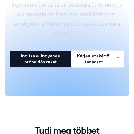
Egyszerűsítse tartalomstratégiáját és növelje
a konverziókat hatékony eszközeinkkel,
amelyeket affiliate marketingesek számára
terveztünk.
Indítsa el ingyenes
Kérjen szakértői
próbaidőszakát
tanácsot
Tudj meg többet