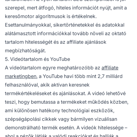
szerepel, mert átfogó, hiteles információt nyújt, amit a
keresőmotor algoritmusok is értékelnek.
Esettanulmányokkal, sikertörténetekkel és adatokkal
alátámasztott információkkal tovább növeli az oktató
tartalom hitelességét és az affiliate ajánlások
megbízhatóságát.
5. Videótartalom és YouTube
A videótartalom egyre meghatározóbb az
affiliate
marketingben
, a YouTube havi több mint 2,7 milliárd
felhasználóval, akik aktívan keresnek
termékértékeléseket és ajánlásokat. A videó lehetővé
teszi, hogy bemutassa a termékeket működés közben,
ami különösen hatékony technológiai eszközök,
szépségápolási cikkek vagy bármilyen vizuálisan
demonstrálható termék esetén. A videók hitelessége –
ahol a nézők látják a valódi reakciókat és hallják a