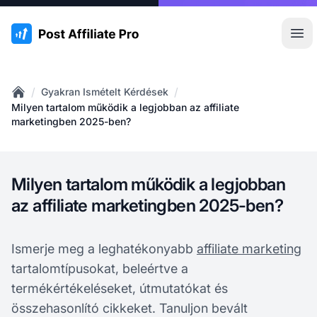
:site.title
Főm
/
/
Gyakran Ismételt Kérdések
Home
Milyen tartalom működik a legjobban az affiliate
marketingben 2025-ben?
Milyen tartalom működik a legjobban
az affiliate marketingben 2025-ben?
Ismerje meg a leghatékonyabb
affiliate marketing
tartalomtípusokat, beleértve a
termékértékeléseket, útmutatókat és
összehasonlító cikkeket. Tanuljon bevált