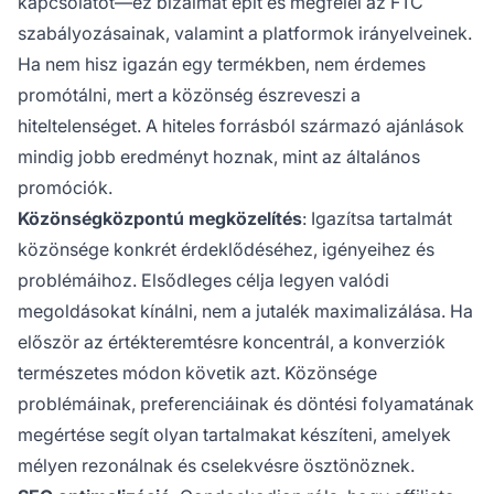
kapcsolatot—ez bizalmat épít és megfelel az FTC
szabályozásainak, valamint a platformok irányelveinek.
Ha nem hisz igazán egy termékben, nem érdemes
promótálni, mert a közönség észreveszi a
hiteltelenséget. A hiteles forrásból származó ajánlások
mindig jobb eredményt hoznak, mint az általános
promóciók.
Közönségközpontú megközelítés
: Igazítsa tartalmát
közönsége konkrét érdeklődéséhez, igényeihez és
problémáihoz. Elsődleges célja legyen valódi
megoldásokat kínálni, nem a jutalék maximalizálása. Ha
először az értékteremtésre koncentrál, a konverziók
természetes módon követik azt. Közönsége
problémáinak, preferenciáinak és döntési folyamatának
megértése segít olyan tartalmakat készíteni, amelyek
mélyen rezonálnak és cselekvésre ösztönöznek.