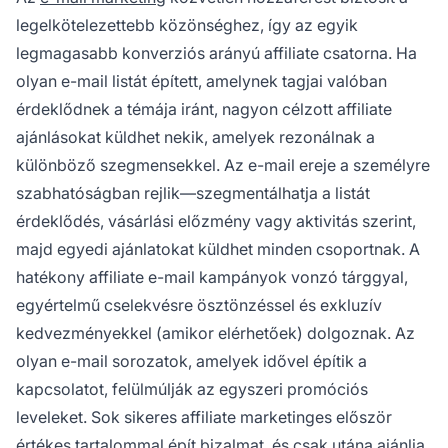
legelkötelezettebb közönséghez, így az egyik
legmagasabb konverziós arányú affiliate csatorna. Ha
olyan e-mail listát épített, amelynek tagjai valóban
érdeklődnek a témája iránt, nagyon célzott affiliate
ajánlásokat küldhet nekik, amelyek rezonálnak a
különböző szegmensekkel. Az e-mail ereje a személyre
szabhatóságban rejlik—szegmentálhatja a listát
érdeklődés, vásárlási előzmény vagy aktivitás szerint,
majd egyedi ajánlatokat küldhet minden csoportnak. A
hatékony affiliate e-mail kampányok vonzó tárggyal,
egyértelmű cselekvésre ösztönzéssel és exkluzív
kedvezményekkel (amikor elérhetőek) dolgoznak. Az
olyan e-mail sorozatok, amelyek idővel építik a
kapcsolatot, felülmúlják az egyszeri promóciós
leveleket. Sok sikeres affiliate marketinges először
értékes tartalommal épít bizalmat, és csak utána ajánlja