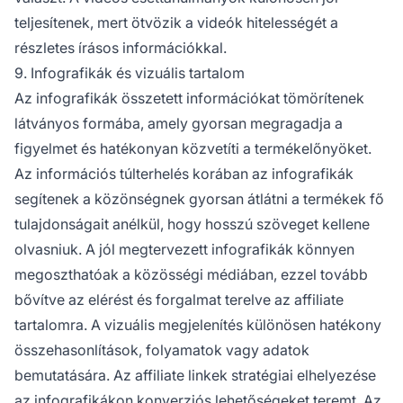
teljesítenek, mert ötvözik a videók hitelességét a
részletes írásos információkkal.
9. Infografikák és vizuális tartalom
Az infografikák összetett információkat tömörítenek
látványos formába, amely gyorsan megragadja a
figyelmet és hatékonyan közvetíti a termékelőnyöket.
Az információs túlterhelés korában az infografikák
segítenek a közönségnek gyorsan átlátni a termékek fő
tulajdonságait anélkül, hogy hosszú szöveget kellene
olvasniuk. A jól megtervezett infografikák könnyen
megoszthatóak a közösségi médiában, ezzel tovább
bővítve az elérést és forgalmat terelve az affiliate
tartalomra. A vizuális megjelenítés különösen hatékony
összehasonlítások, folyamatok vagy adatok
bemutatására. Az affiliate linkek stratégiai elhelyezése
az infografikákon konverziós lehetőségeket teremt. Az