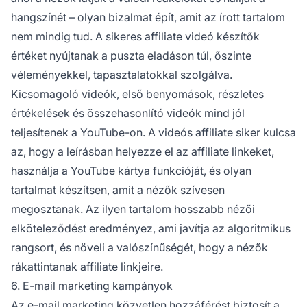
hangszínét – olyan bizalmat épít, amit az írott tartalom
nem mindig tud. A sikeres affiliate videó készítők
értéket nyújtanak a puszta eladáson túl, őszinte
véleményekkel, tapasztalatokkal szolgálva.
Kicsomagoló videók, első benyomások, részletes
értékelések és összehasonlító videók mind jól
teljesítenek a YouTube-on. A videós affiliate siker kulcsa
az, hogy a leírásban helyezze el az affiliate linkeket,
használja a YouTube kártya funkcióját, és olyan
tartalmat készítsen, amit a nézők szívesen
megosztanak. Az ilyen tartalom hosszabb nézői
elköteleződést eredményez, ami javítja az algoritmikus
rangsort, és növeli a valószínűségét, hogy a nézők
rákattintanak affiliate linkjeire.
6. E-mail marketing kampányok
Az
e-mail marketing
közvetlen hozzáférést biztosít a