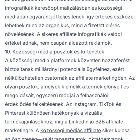
infografikák keresőoptimalizálásban és közösségi
médiában egyaránt jól teljesítenek, így értékes eszközei
lehetnek mind az organikus, mind a fizetett elérés
növelésének. A sikeres affiliate infografikák valódi
értéket adnak, nem csupán álcázott reklámok.
10. Közösségi média posztok és történetek
A közösségi média platformok közvetlen hozzáférést
biztosítanak milliárdnyi potenciális ügyfélhez, ezért
nélkülözhetetlen csatornák az affiliate marketingben. Az
olyan posztok, amelyek kiemelik a termék előnyeit és
megoldásait, egyszerű módjai a felhasználói
érdeklődés felkeltésének. Az Instagram, TikTok és
Pinterest különösen hatékonyak a vizuális
termékajánlásokhoz, míg a LinkedIn jó B2B affiliate
marketingre. A
közösségi médiás affiliate
siker kulcsa
az őszinteség—saját tapasztalatok, oktatóanyagok