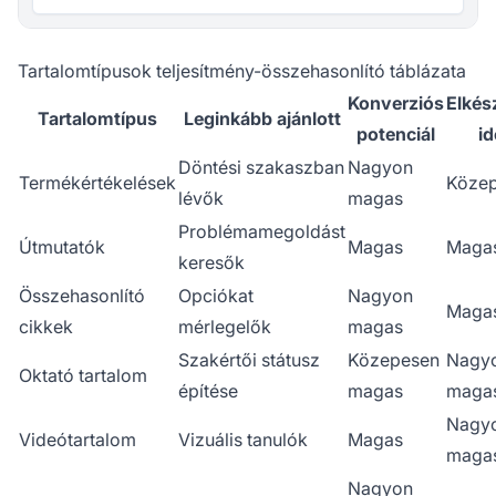
Tartalomtípusok teljesítmény-összehasonlító táblázata
Konverziós
Elkész
Tartalomtípus
Leginkább ajánlott
potenciál
id
Döntési szakaszban
Nagyon
Termékértékelések
Köze
lévők
magas
Problémamegoldást
Útmutatók
Magas
Maga
keresők
Összehasonlító
Opciókat
Nagyon
Maga
cikkek
mérlegelők
magas
Szakértői státusz
Közepesen
Nagy
Oktató tartalom
építése
magas
maga
Nagy
Videótartalom
Vizuális tanulók
Magas
maga
Nagyon