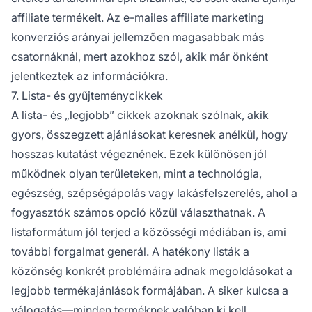
affiliate termékeit. Az e-mailes affiliate marketing
konverziós arányai jellemzően magasabbak más
csatornáknál, mert azokhoz szól, akik már önként
jelentkeztek az információkra.
7. Lista- és gyűjteménycikkek
A lista- és „legjobb” cikkek azoknak szólnak, akik
gyors, összegzett ajánlásokat keresnek anélkül, hogy
hosszas kutatást végeznének. Ezek különösen jól
működnek olyan területeken, mint a technológia,
egészség, szépségápolás vagy lakásfelszerelés, ahol a
fogyasztók számos opció közül választhatnak. A
listaformátum jól terjed a közösségi médiában is, ami
további forgalmat generál. A hatékony listák a
közönség konkrét problémáira adnak megoldásokat a
legjobb termékajánlások formájában. A siker kulcsa a
válogatás—minden terméknek valóban ki kell