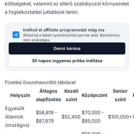
költségeket, valamint az eltérő szabályozói környezetet
a foglalkoztatási juttatások terén.
Indítsd el affiliate programodat még ma
Állítsd be a fejlett nyomkövetést percek alatt. Bankkártya
nem szükséges.
Demó kérése
30 napos ingyenes próba indítása
Fizetési összehasonlító táblázat
Átlagos
Kezdő
Senior
Helyszín
Középszint
alapfizetés
szint
szint
Egyesült
$58,819 -
$70,000 -
Államok
$52,400
$100,000+
$87,879
$85,000
(országos)
$95,000 -