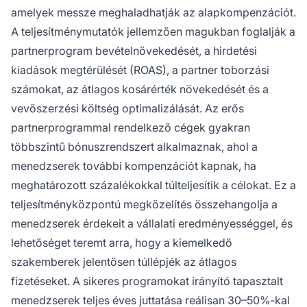
amelyek messze meghaladhatják az alapkompenzációt.
A teljesítménymutatók jellemzően magukban foglalják a
partnerprogram bevételnövekedését, a hirdetési
kiadások megtérülését (ROAS), a partner toborzási
számokat, az átlagos kosárérték növekedését és a
vevőszerzési költség optimalizálását. Az erős
partnerprogrammal rendelkező cégek gyakran
többszintű bónuszrendszert alkalmaznak, ahol a
menedzserek további kompenzációt kapnak, ha
meghatározott százalékokkal túlteljesítik a célokat. Ez a
teljesítményközpontú megközelítés összehangolja a
menedzserek érdekeit a vállalati eredményességgel, és
lehetőséget teremt arra, hogy a kiemelkedő
szakemberek jelentősen túllépjék az átlagos
fizetéseket. A sikeres programokat irányító tapasztalt
menedzserek teljes éves juttatása reálisan 30–50%-kal