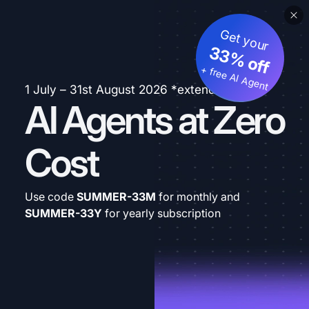
Get your
33% off
+ free AI Agent
1 July – 31st August 2026 *extended
AI Agents at Zero
Cost
Use code
SUMMER-33M
for monthly and
SUMMER-33Y
for yearly subscription