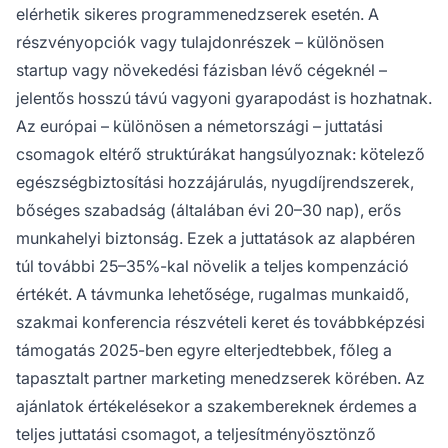
elérhetik sikeres programmenedzserek esetén. A
részvényopciók vagy tulajdonrészek – különösen
startup vagy növekedési fázisban lévő cégeknél –
jelentős hosszú távú vagyoni gyarapodást is hozhatnak.
Az európai – különösen a németországi – juttatási
csomagok eltérő struktúrákat hangsúlyoznak: kötelező
egészségbiztosítási hozzájárulás, nyugdíjrendszerek,
bőséges szabadság (általában évi 20–30 nap), erős
munkahelyi biztonság. Ezek a juttatások az alapbéren
túl további 25–35%-kal növelik a teljes kompenzáció
értékét. A távmunka lehetősége, rugalmas munkaidő,
szakmai konferencia részvételi keret és továbbképzési
támogatás 2025-ben egyre elterjedtebbek, főleg a
tapasztalt partner marketing menedzserek körében. Az
ajánlatok értékelésekor a szakembereknek érdemes a
teljes juttatási csomagot, a teljesítményösztönző