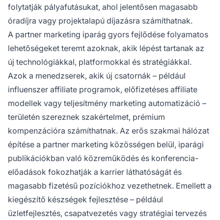
folytatják pályafutásukat, ahol jelentősen magasabb
óradíjra vagy projektalapú díjazásra számíthatnak.
A partner marketing iparág gyors fejlődése folyamatos
lehetőségeket teremt azoknak, akik lépést tartanak az
új technológiákkal, platformokkal és stratégiákkal.
Azok a menedzserek, akik új csatornák – például
influenszer affiliate programok, előfizetéses affiliate
modellek vagy teljesítmény marketing automatizáció –
területén szereznek szakértelmet, prémium
kompenzációra számíthatnak. Az erős szakmai hálózat
építése a partner marketing közösségen belül, iparági
publikációkban való közreműködés és konferencia-
előadások fokozhatják a karrier láthatóságát és
magasabb fizetésű pozíciókhoz vezethetnek. Emellett a
kiegészítő készségek fejlesztése – például
üzletfejlesztés, csapatvezetés vagy stratégiai tervezés