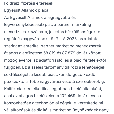
Földrajzi fizetési eltérések
Egyesült Államok piaca
Az Egyesült Államok a legnagyobb és
legversenyképesebb piac a partner marketing
menedzserek számára, jelentős bérkülönbségekkel
régiók és nagyvárosok között. A 2025-ös adatok
szerint az amerikai partner marketing menedzserek
átlagos alapfizetése 58 819 és 87 879 dollár között
mozog évente, az adatforrástól és a piaci feltételektől
függően. Ez a széles tartomány tükrözi a lehetőségek
sokféleségét: a kisebb piacokon dolgozó kezdő
pozícióktól a főbb nagyvárosi vezető szerepkörökig.
Kalifornia kiemelkedik a legjobban fizető államként,
ahol az átlagos fizetés eléri a 102 469 dollárt évente,
köszönhetően a technológiai cégek, e-kereskedelmi
vállalkozások és digitális marketing ügynökségek nagy