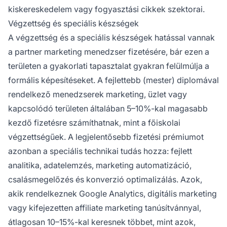
kiskereskedelem vagy fogyasztási cikkek szektorai.
Végzettség és speciális készségek
A végzettség és a speciális készségek hatással vannak
a partner marketing menedzser fizetésére, bár ezen a
területen a gyakorlati tapasztalat gyakran felülmúlja a
formális képesítéseket. A fejlettebb (mester) diplomával
rendelkező menedzserek marketing, üzlet vagy
kapcsolódó területen általában 5–10%-kal magasabb
kezdő fizetésre számíthatnak, mint a főiskolai
végzettségűek. A legjelentősebb fizetési prémiumot
azonban a speciális technikai tudás hozza: fejlett
analitika, adatelemzés, marketing automatizáció,
csalásmegelőzés és konverzió optimalizálás. Azok,
akik rendelkeznek Google Analytics, digitális marketing
vagy kifejezetten affiliate marketing tanúsítvánnyal,
átlagosan 10–15%-kal keresnek többet, mint azok,