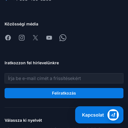
Közösségi média
Facebook
Instagram
X
Youtube
Whatsapp
Iratkozzon fel hírlevelünkre
E-mail cím
Feliratkozás
Kapcsolat
Válassza ki nyelvét