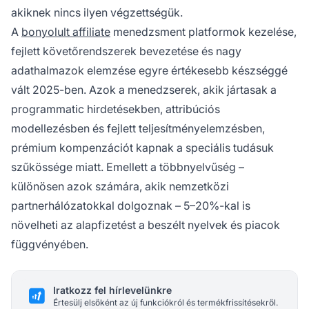
akiknek nincs ilyen végzettségük.
A
bonyolult affiliate
menedzsment platformok kezelése,
fejlett követőrendszerek bevezetése és nagy
adathalmazok elemzése egyre értékesebb készséggé
vált 2025-ben. Azok a menedzserek, akik jártasak a
programmatic hirdetésekben, attribúciós
modellezésben és fejlett teljesítményelemzésben,
prémium kompenzációt kapnak a speciális tudásuk
szűkössége miatt. Emellett a többnyelvűség –
különösen azok számára, akik nemzetközi
partnerhálózatokkal dolgoznak – 5–20%-kal is
növelheti az alapfizetést a beszélt nyelvek és piacok
függvényében.
Iratkozz fel hírlevelünkre
Értesülj elsőként az új funkciókról és termékfrissítésekről.