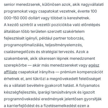
senior menedzserek, különösen azok, akik nagyvállalati
programokat vagy csapatokat vezetnek, évente 100
000–150 000 dollárt vagy többet is kereshetnek.
A kezdő szintről a vezetői pozíciókba való előrelépés
általában több területen szerzett szakértelem
fejlesztését igényli, például partner toborzás,
programoptimalizálás, teljesítményelemzés,
csalásmegelőzés és stratégiai tervezés. Azok a
szakemberek, akik sikeresen lépnek menedzsment
szerepkörbe — akár más menedzsereket vagy
egész
affiliate
csapatokat irányítva — prémium kompenzációt
érhetnek el, ami tükrözi a megnövekedett felelősséget
és a vállalati bevételre gyakorolt hatást. A folyamatos
készségfejlesztés, iparági tanúsítványok és igazolt
programnövekedési eredmények jelentősen gyorsítják
a karrierfejlődést és a fizetésemelkedést ezen a