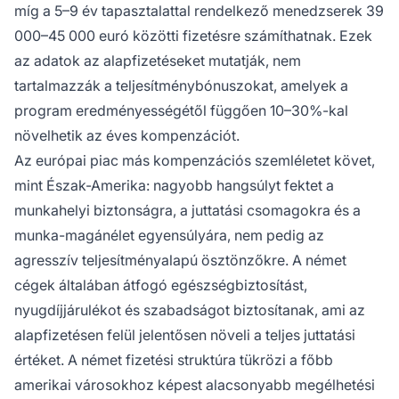
míg a 5–9 év tapasztalattal rendelkező menedzserek 39
000–45 000 euró közötti fizetésre számíthatnak. Ezek
az adatok az alapfizetéseket mutatják, nem
tartalmazzák a teljesítménybónuszokat, amelyek a
program eredményességétől függően 10–30%-kal
növelhetik az éves kompenzációt.
Az európai piac más kompenzációs szemléletet követ,
mint Észak-Amerika: nagyobb hangsúlyt fektet a
munkahelyi biztonságra, a juttatási csomagokra és a
munka-magánélet egyensúlyára, nem pedig az
agresszív teljesítményalapú ösztönzőkre. A német
cégek általában átfogó egészségbiztosítást,
nyugdíjjárulékot és szabadságot biztosítanak, ami az
alapfizetésen felül jelentősen növeli a teljes juttatási
értéket. A német fizetési struktúra tükrözi a főbb
amerikai városokhoz képest alacsonyabb megélhetési