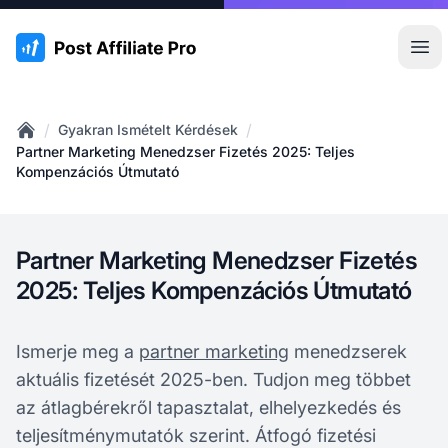
:site.title
Főm
/
/
Gyakran Ismételt Kérdések
Home
Partner Marketing Menedzser Fizetés 2025: Teljes
Kompenzációs Útmutató
Partner Marketing Menedzser Fizetés
2025: Teljes Kompenzációs Útmutató
Ismerje meg a
partner marketing
menedzserek
aktuális fizetését 2025-ben. Tudjon meg többet
az átlagbérekről tapasztalat, elhelyezkedés és
teljesítménymutatók szerint. Átfogó fizetési