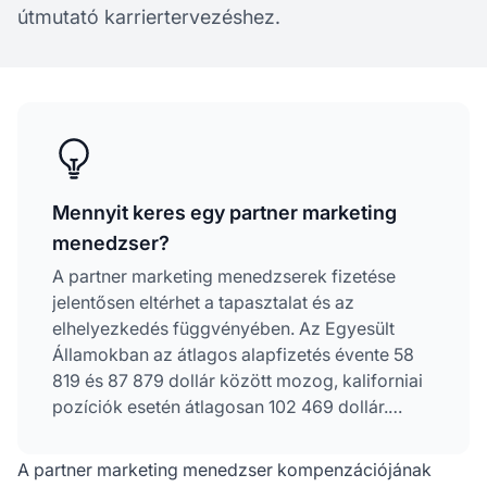
útmutató karriertervezéshez.
Mennyit keres egy partner marketing
menedzser?
A partner marketing menedzserek fizetése
jelentősen eltérhet a tapasztalat és az
elhelyezkedés függvényében. Az Egyesült
Államokban az átlagos alapfizetés évente 58
819 és 87 879 dollár között mozog, kaliforniai
pozíciók esetén átlagosan 102 469 dollár.
Németországban az átlagos fizetés évi 44
000–45 721 euró. A teljesítményalapú
A partner marketing menedzser kompenzációjának
bónuszok és jutalékok jelentősen növelhetik a