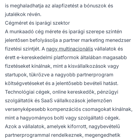
is meghaladhatja az alapfizetést a bónuszok és
jutalékok révén.
Cégméret és iparági szektor
A munkaadó cég mérete és iparági szerepe szintén
jelentősen befolyásolja a partner marketing menedzser
fizetési szintjét. A
nagy multinacionális
vállalatok és
érett e-kereskedelmi platformok általában magasabb
fizetéseket kínálnak, mint a kisvállalkozások vagy
startupok, tükrözve a nagyobb partnerprogram
költségvetéseket és a jelentősebb bevételi hatást.
Technológiai cégek, online kereskedők, pénzügyi
szolgáltatók és SaaS vállalkozások jellemzően
versenyképesebb kompenzációs csomagokat kínálnak,
mint a hagyományos bolti vagy szolgáltató cégek.
Azok a vállalatok, amelyek kiforrott, nagybevételű
partnerprogrammal rendelkeznek, megengedhetik