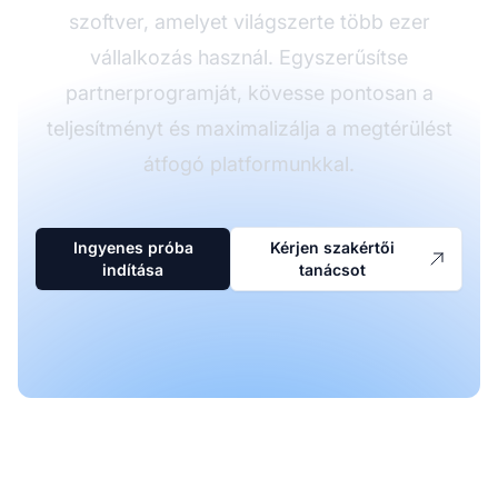
szoftver, amelyet világszerte több ezer
vállalkozás használ. Egyszerűsítse
partnerprogramját, kövesse pontosan a
teljesítményt és maximalizálja a megtérülést
átfogó platformunkkal.
Ingyenes próba
Kérjen szakértői
indítása
tanácsot