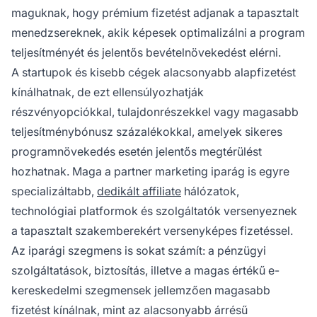
maguknak, hogy prémium fizetést adjanak a tapasztalt
menedzsereknek, akik képesek optimalizálni a program
teljesítményét és jelentős bevételnövekedést elérni.
A startupok és kisebb cégek alacsonyabb alapfizetést
kínálhatnak, de ezt ellensúlyozhatják
részvényopciókkal, tulajdonrészekkel vagy magasabb
teljesítménybónusz százalékokkal, amelyek sikeres
programnövekedés esetén jelentős megtérülést
hozhatnak. Maga a partner marketing iparág is egyre
specializáltabb,
dedikált affiliate
hálózatok,
technológiai platformok és szolgáltatók versenyeznek
a tapasztalt szakemberekért versenyképes fizetéssel.
Az iparági szegmens is sokat számít: a pénzügyi
szolgáltatások, biztosítás, illetve a magas értékű e-
kereskedelmi szegmensek jellemzően magasabb
fizetést kínálnak, mint az alacsonyabb árrésű