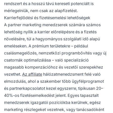
rendszert és a hosszú távú kereseti potenciált is
mérlegelniük, nem csak az alapfizetést.
Karrierfejlődési és fizetésemelési lehetőségek
A partner marketing menedzserek számára számos
lehetőség nyílik a karrier előrelépésre és a fizetés
növelésére, túl a hagyományos szolgálati idő alapú
emeléseken. A prémium területekre – például
csalásmegelőzés, nemzetközi programbővítés vagy új
csatornák optimalizálása – való specializáció
magasabb kompenzációhoz és vezetői szerepekhez
vezethet.
Az affiliate
hálózatmenedzsment felé való
elmozdulás, ahol a szakember több ügyfélprogramot
és partnerkapcsolatot kezel egyszerre, tipikusan 20–
40%-os fizetésemelkedést jelent. Egyes tapasztalt
menedzserek igazgatói pozíciókba kerülnek, egész
marketing részlegeket vezetnek, vagy tanácsadóként