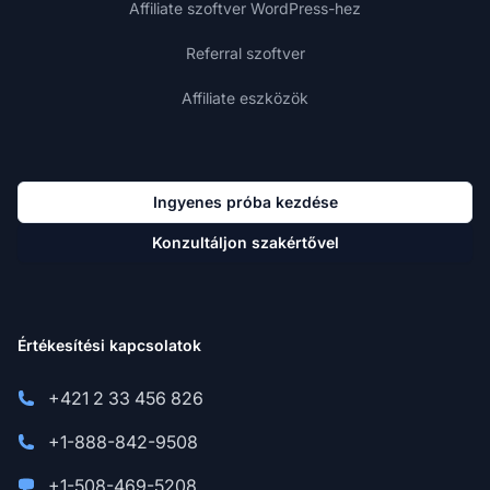
Affiliate szoftver WordPress-hez
Referral szoftver
Affiliate eszközök
Ingyenes próba kezdése
Konzultáljon szakértővel
Értékesítési kapcsolatok
+421 2 33 456 826
+1-888-842-9508
+1-508-469-5208