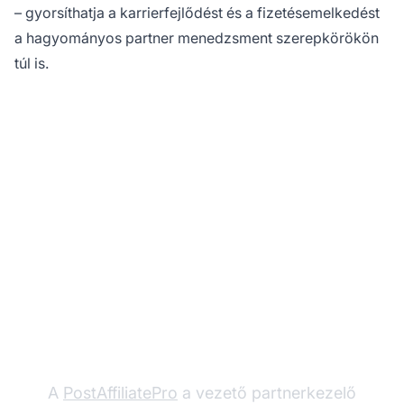
– gyorsíthatja a karrierfejlődést és a fizetésemelkedést
a hagyományos partner menedzsment szerepkörökön
túl is.
Készen áll, hogy
felépítse
partnerprogramját?
A
PostAffiliatePro
a vezető partnerkezelő