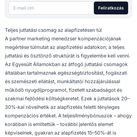
E-mail cím
Feliratkozás
Teljes juttatási csomag az alapfizetésen túl
A partner marketing menedzser kompenzációjának
megértése túlmutat az alapfizetési adatokon; a teljes
juttatási és ösztönző struktúrát is figyelembe kell venni.
Az Egyesült Államokban az átfogó juttatási csomagok
általában tartalmaznak egészségbiztosítást, fogászati
és szemészeti ellátást, munkáltatói hozzájárulással
működő nyugdíjprogramot, fizetett szabadságot és
szakmai fejlődési költségkeretet. Ezek a juttatások 20–
30%-kal növelhetik az alapfizetés feletti tényleges
kompenzációs értéket. A teljesítménybónuszok – ahogy
korábban is említettük – további jelentős elemet
képviselnek, gyakran az alapfizetés 15–50%-át is