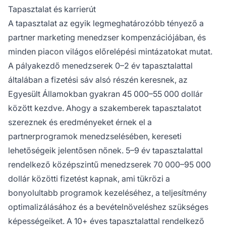
Tapasztalat és karrierút
A tapasztalat az egyik legmeghatározóbb tényező a
partner marketing menedzser kompenzációjában, és
minden piacon világos előrelépési mintázatokat mutat.
A pályakezdő menedzserek 0–2 év tapasztalattal
általában a fizetési sáv alsó részén keresnek, az
Egyesült Államokban gyakran 45 000–55 000 dollár
között kezdve. Ahogy a szakemberek tapasztalatot
szereznek és eredményeket érnek el a
partnerprogramok menedzselésében, kereseti
lehetőségeik jelentősen nőnek. 5–9 év tapasztalattal
rendelkező középszintű menedzserek 70 000–95 000
dollár közötti fizetést kapnak, ami tükrözi a
bonyolultabb programok kezeléséhez, a teljesítmény
optimalizálásához és a bevételnöveléshez szükséges
képességeiket. A 10+ éves tapasztalattal rendelkező