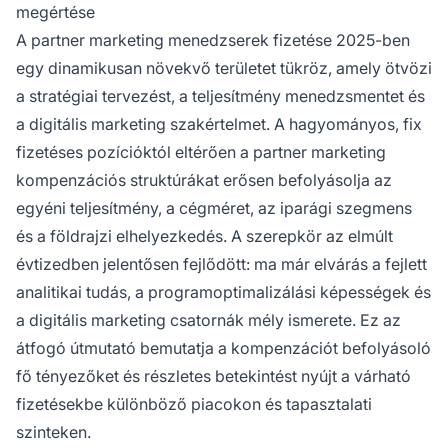
megértése
teljes kompenzációt.
A partner marketing menedzserek fizetése 2025-ben
egy dinamikusan növekvő területet tükröz, amely ötvözi
a stratégiai tervezést, a teljesítmény menedzsmentet és
a digitális marketing szakértelmet. A hagyományos, fix
fizetéses pozícióktól eltérően a partner marketing
kompenzációs struktúrákat erősen befolyásolja az
egyéni teljesítmény, a cégméret, az iparági szegmens
és a földrajzi elhelyezkedés. A szerepkör az elmúlt
évtizedben jelentősen fejlődött: ma már elvárás a fejlett
analitikai tudás, a programoptimalizálási képességek és
a digitális marketing csatornák mély ismerete. Ez az
átfogó útmutató bemutatja a kompenzációt befolyásoló
fő tényezőket és részletes betekintést nyújt a várható
fizetésekbe különböző piacokon és tapasztalati
szinteken.