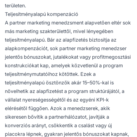
területen.
Teljesítményalapú kompenzáció
A partner marketing menedzsment alapvetően eltér sok
más marketing szakterülettől, mivel lényegében
teljesítményalapú. Bár az alapfizetés biztosítja az
alapkompenzációt, sok partner marketing menedzser
jelentős bónuszokat, jutalékokat vagy profitmegosztási
konstrukciókat kap, amelyek közvetlenül a program
teljesítménymutatóihoz kötöttek. Ezek a
teljesítményalapú ösztönzők akár 15–50%-kal is
növelhetik az alapfizetést a program struktúrájától, a
vállalat nyereségességétől és az egyéni KPI-k
elérésétől függően. Azok a menedzserek, akik
sikeresen bővítik a partnerhálózatot, javítják a
konverziós arányt, csökkentik a csalást vagy új
piacokra lépnek, gyakran jelentős bónuszokat kapnak,