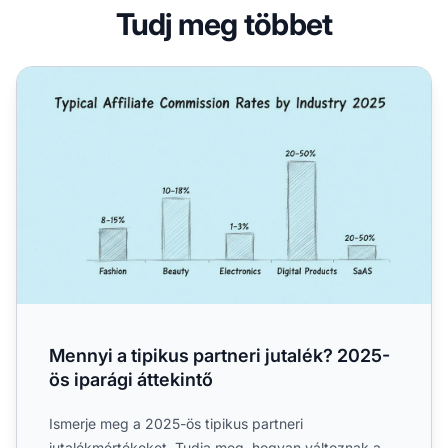
Tudj meg többet
Mennyi a tipikus partneri jutalék? 2025-ös iparági áttekint
Mennyi a tipikus partneri jutalék? 2025-
ös iparági áttekintő
Ismerje meg a 2025-ös tipikus partneri
jutalékmértékeket. Tudja meg, hogyan változnak a