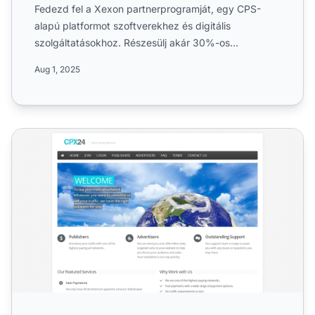
Fedezd fel a Xexon partnerprogramját, egy CPS-
alapú platformot szoftverekhez és digitális
szolgáltatásokhoz. Részesülj akár 30%-os
jutalékban, 60 napos süti érv...
Aug 1, 2025
CPX24 Partnerprogram