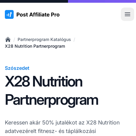
:site.title
Főm
/
/
Partnerprogram Katalógus
Home
X28 Nutrition Partnerprogram
Szószedet
X28 Nutrition
Partnerprogram
Keressen akár 50% jutalékot az X28 Nutrition
adatvezérelt fitnesz- és táplálkozási