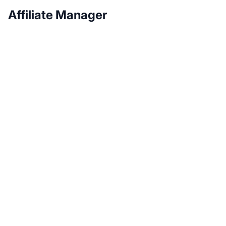
Affiliate Manager
Növelje
partnerprogramját a
Post Affiliate Pro-val