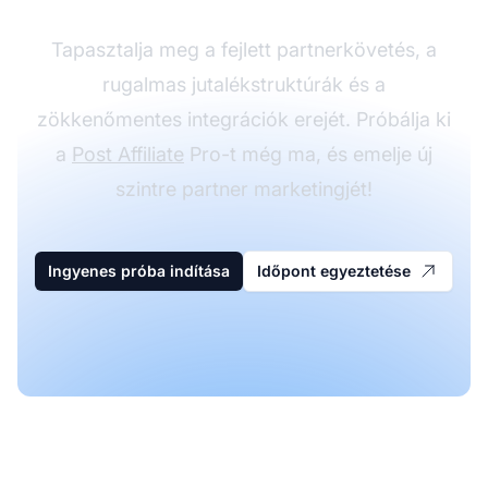
Tapasztalja meg a fejlett partnerkövetés, a
rugalmas jutalékstruktúrák és a
zökkenőmentes integrációk erejét. Próbálja ki
a
Post Affiliate
Pro-t még ma, és emelje új
szintre partner marketingjét!
Ingyenes próba indítása
Időpont egyeztetése