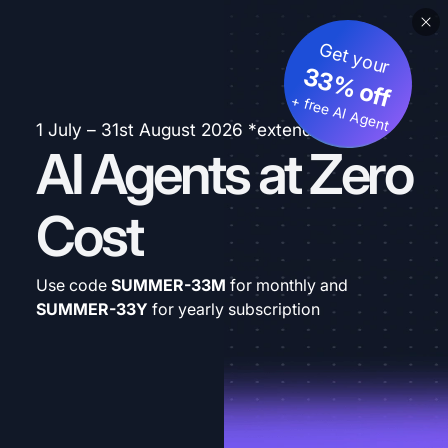
Get your
33% off
+ free AI Agent
1 July – 31st August 2026 *extended
AI Agents at Zero
Cost
Use code
SUMMER-33M
for monthly and
SUMMER-33Y
for yearly subscription