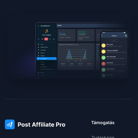
Támogatás
Tudásbázis