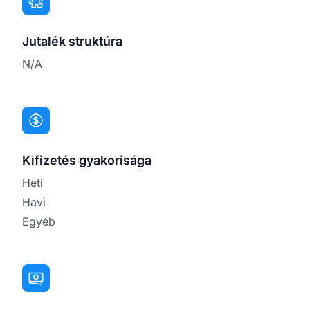
Jutalék struktúra
N/A
Kifizetés gyakorisága
Heti
Havi
Egyéb