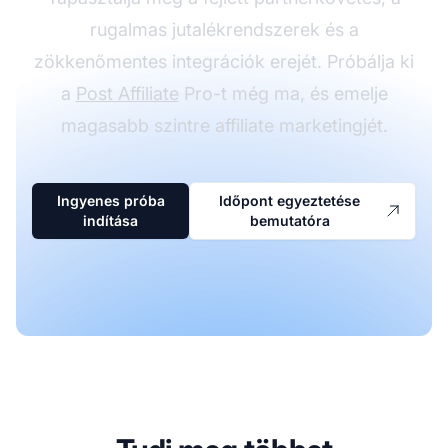
rugalmas jutalékrendszerek és a
zökkenőmentes integrációk erejét. Próbálja ki
a
Post Affiliate
Pro-t még ma, és emelje
magasabb szintre affiliate marketingjét.
Ingyenes próba
Időpont egyeztetése
indítása
bemutatóra