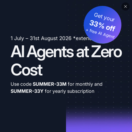
Get your
33% off
+ free AI Agent
1 July – 31st August 2026 *extended
AI Agents at Zero
Cost
Use code
SUMMER-33M
for monthly and
SUMMER-33Y
for yearly subscription