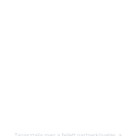
Növelje
partnerprogramját a
Post Affiliate Pro-val
Tapasztalja meg a fejlett partnerkövetés, a