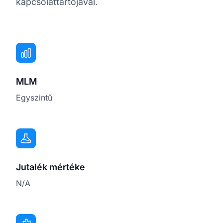
kapcsolattartójával.
MLM
Egyszintű
Jutalék mértéke
N/A