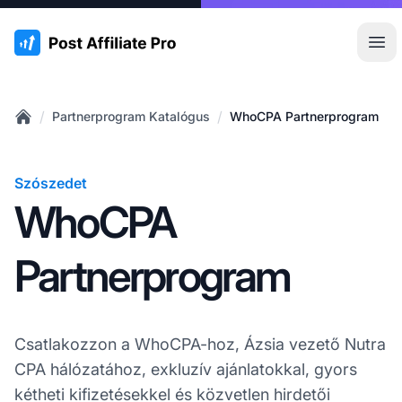
:site.title
Főm
/
/
Partnerprogram Katalógus
WhoCPA Partnerprogram
Home
Szószedet
WhoCPA
Partnerprogram
Csatlakozzon a WhoCPA-hoz, Ázsia vezető Nutra
CPA hálózatához, exkluzív ajánlatokkal, gyors
kétheti kifizetésekkel és közvetlen hirdetői