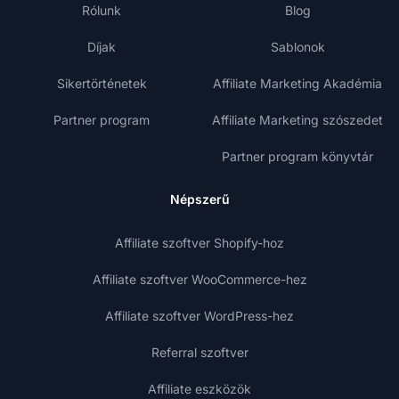
Rólunk
Blog
Díjak
Sablonok
Sikertörténetek
Affiliate Marketing Akadémia
Partner program
Affiliate Marketing szószedet
Partner program könyvtár
Népszerű
Affiliate szoftver Shopify-hoz
Affiliate szoftver WooCommerce-hez
Affiliate szoftver WordPress-hez
Referral szoftver
Affiliate eszközök