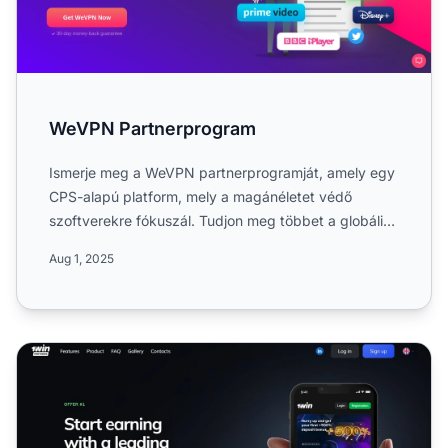
WeVPN Partnerprogram
Ismerje meg a WeVPN partnerprogramját, amely egy
CPS-alapú platform, mely a magánéletet védő
szoftverekre fókuszál. Tudjon meg többet a globális
kampányokról, 6...
Aug 1, 2025
1win Partnerprogram