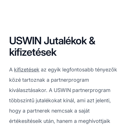
USWIN Jutalékok &
kifizetések
A
kifizetések
az egyik legfontosabb tényezők
közé tartoznak a partnerprogram
kiválasztásakor. A USWIN partnerprogram
többszintű jutalékokat kínál, ami azt jelenti,
hogy a partnerek nemcsak a saját
értékesítéseik után, hanem a meghívottjaik