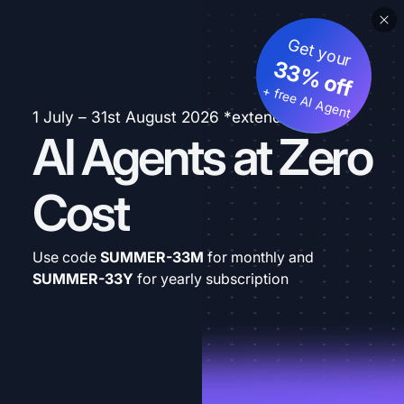
Get your
33% off
+ free AI Agent
1 July – 31st August 2026 *extended
AI Agents at Zero
Cost
Use code
SUMMER-33M
for monthly and
SUMMER-33Y
for yearly subscription