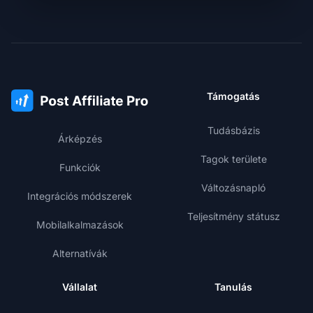
Támogatás
Tudásbázis
Árképzés
Tagok területe
Funkciók
Változásnapló
Integrációs módszerek
Teljesítmény státusz
Mobilalkalmazások
Alternatívák
Vállalat
Tanulás