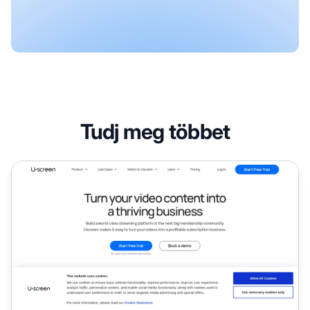
Tudj meg többet
Uscreen Partnerprogram