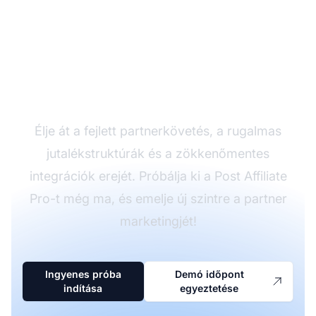
Növelje
partnerprogramját a
Post Affiliate Pro-val
Élje át a fejlett partnerkövetés, a rugalmas
jutalékstruktúrák és a zökkenőmentes
integrációk erejét. Próbálja ki a Post Affiliate
Pro-t még ma, és emelje új szintre a partner
marketingjét!
Ingyenes próba
Demó időpont
indítása
egyeztetése