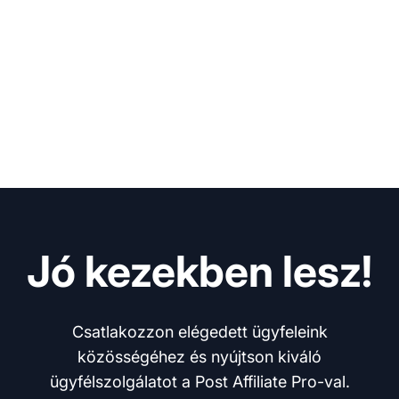
Jó kezekben lesz!
Csatlakozzon elégedett ügyfeleink
közösségéhez és nyújtson kiváló
ügyfélszolgálatot a Post Affiliate Pro-val.