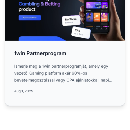
1win Partnerprogram
Ismerje meg a 1win partnerprogramját, amely egy
vezető iGaming platform akár 60%-os
bevételmegosztással vagy CPA ajánlatokkal, napi
kifizetésekkel és globális e...
Aug 1, 2025