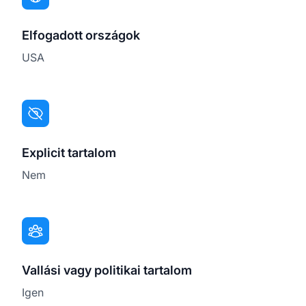
Elfogadott országok
USA
Explicit tartalom
Nem
Vallási vagy politikai tartalom
Igen