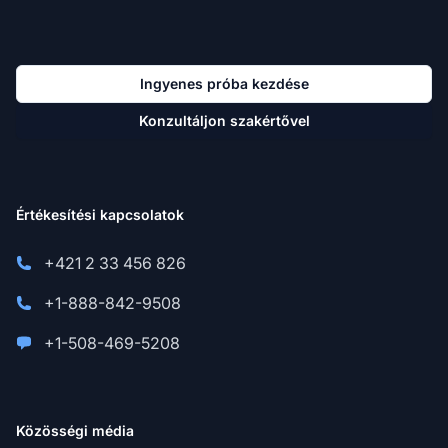
Ingyenes próba kezdése
Konzultáljon szakértővel
Értékesítési kapcsolatok
+421 2 33 456 826
+1-888-842-9508
+1-508-469-5208
Közösségi média