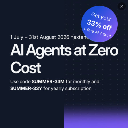
Get your
33% off
+ free AI Agent
1 July – 31st August 2026 *extended
AI Agents at Zero
Cost
Use code
SUMMER-33M
for monthly and
SUMMER-33Y
for yearly subscription