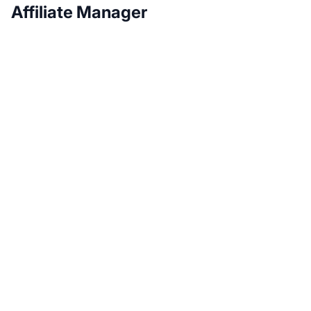
Affiliate Manager
Növeld
partnerprogramodat a
Post Affiliate Pro-val