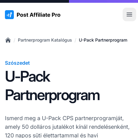
:site.title
Főm
/
/
Partnerprogram Katalógus
U-Pack Partnerprogram
Home
Szószedet
U-Pack
Partnerprogram
Ismerd meg a U-Pack CPS partnerprogramját,
amely 50 dolláros jutalékot kínál rendelésenként,
120 napos süti élettartammal és havi