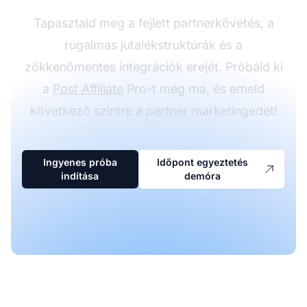
Tapasztald meg a fejlett partnerkövetés, a
rugalmas jutalékstruktúrák és a
zökkenőmentes integrációk erejét. Próbáld ki
a
Post Affiliate
Pro-t még ma, és emeld
következő szintre a partner marketingedet!
Ingyenes próba
Időpont egyeztetés
indítása
demóra