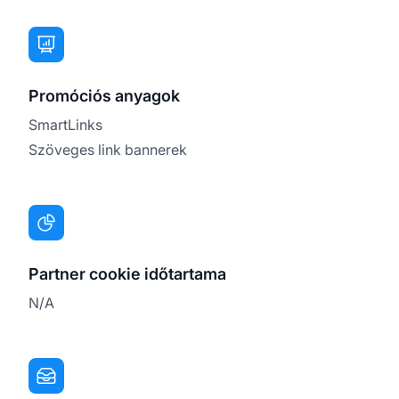
Promóciós anyagok
SmartLinks
Szöveges link bannerek
Partner cookie időtartama
N/A