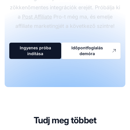
zökkenőmentes integrációk erejét. Próbálja ki
a
Post Affiliate
Pro-t még ma, és emelje
affiliate marketingjét a következő szintre!
Ingyenes próba
Időpontfoglalás
indítása
demóra
Tudj meg többet