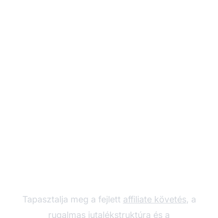
Növelje
partnerprogramját a
Post Affiliate Pro-val
Tapasztalja meg a fejlett
affiliate követés
, a
rugalmas jutalékstruktúra és a