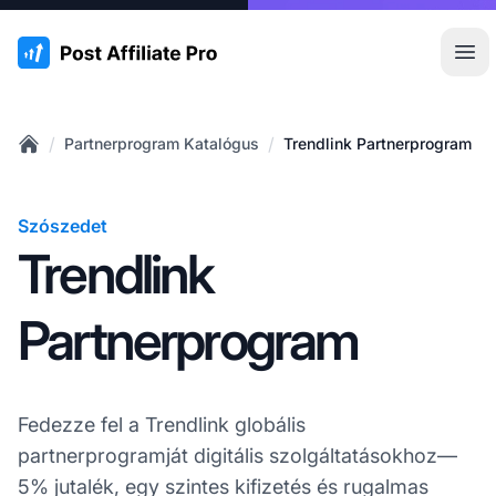
:site.title
Főm
/
/
Partnerprogram Katalógus
Trendlink Partnerprogram
Home
Szószedet
Trendlink
Partnerprogram
Fedezze fel a Trendlink globális
partnerprogramját digitális szolgáltatásokhoz—
5% jutalék, egy szintes kifizetés és rugalmas