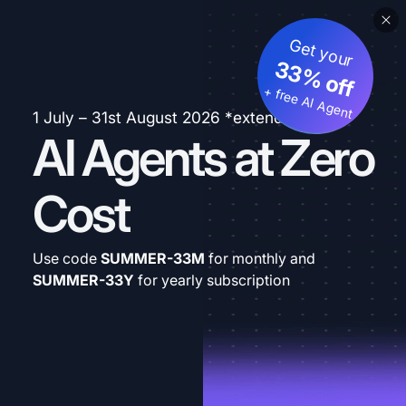
Get your
33% off
+ free AI Agent
1 July – 31st August 2026 *extended
AI Agents at Zero
Cost
Use code
SUMMER-33M
for monthly and
SUMMER-33Y
for yearly subscription