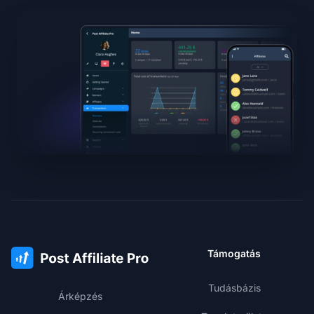
Támogatás
Tudásbázis
Árképzés