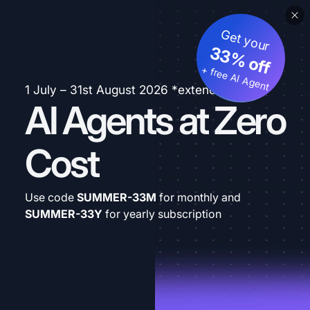
Get your
33% off
+ free AI Agent
1 July – 31st August 2026 *extended
AI Agents at Zero
Cost
Use code
SUMMER-33M
for monthly and
SUMMER-33Y
for yearly subscription