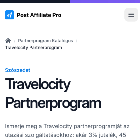
:site.title
Főm
/
/
Partnerprogram Katalógus
Home
Travelocity Partnerprogram
Szószedet
Travelocity
Partnerprogram
Ismerje meg a Travelocity partnerprogramját az
utazási szolgáltatásokhoz: akár 3% jutalék, 45