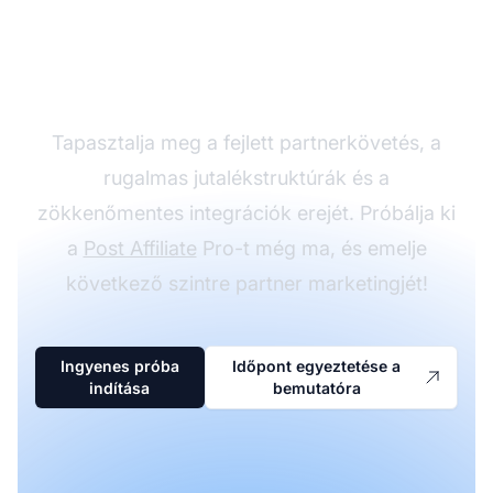
partnerprogramját a
Post Affiliate Pro-val
Tapasztalja meg a fejlett partnerkövetés, a
rugalmas jutalékstruktúrák és a
zökkenőmentes integrációk erejét. Próbálja ki
a
Post Affiliate
Pro-t még ma, és emelje
következő szintre partner marketingjét!
Ingyenes próba
Időpont egyeztetése a
indítása
bemutatóra