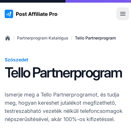
:site.title
Főm
/
/
Partnerprogram Katalógus
Tello Partnerprogram
Home
Szószedet
Tello Partnerprogram
Ismerje meg a Tello Partnerprogramot, és tudja
meg, hogyan kereshet jutalékot megfizethető,
testreszabható vezeték nélküli telefoncsomagok
népszerűsítésével, akár 100%-os kifizetéssel.