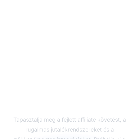
Növelje
partnerprogramját a
Post Affiliate Pro-val
Tapasztalja meg a fejlett affiliate követést, a
rugalmas jutalékrendszereket és a