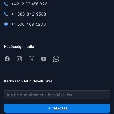
+421 2 33 456 826
+1-888-842-9508
+1-508-469-5208
Közösségi média
Facebook
Instagram
X
Youtube
Whatsapp
Iratkozzon fel hírlevelünkre
E-mail cím
Feliratkozás