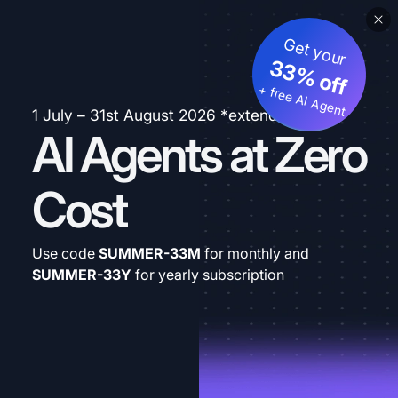
Get your
33% off
+ free AI Agent
1 July – 31st August 2026 *extended
AI Agents at Zero
Cost
Use code
SUMMER-33M
for monthly and
SUMMER-33Y
for yearly subscription