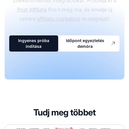
zökkenőmentes integrációkat. Próbálja ki a
Post Affiliate
Pro-t még ma, és emelje új
szintre
affiliate marketing
stratégiáját!
Ingyenes próba
Időpont egyeztetés
indítása
demóra
Tudj meg többet
Telovice Partnerprogram