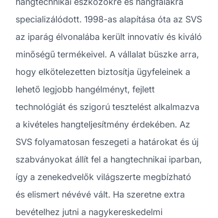
hangtechnikai eszközökre és hangfalakra
specializálódott. 1998-as alapítása óta az SVS
az iparág élvonalába került innovatív és kiváló
minőségű termékeivel. A vállalat büszke arra,
hogy elkötelezetten biztosítja ügyfeleinek a
lehető legjobb hangélményt, fejlett
technológiát és szigorú tesztelést alkalmazva
a kivételes hangteljesítmény érdekében. Az
SVS folyamatosan feszegeti a határokat és új
szabványokat állít fel a hangtechnikai iparban,
így a zenekedvelők világszerte megbízható
és elismert névévé vált. Ha szeretne extra
bevételhez jutni a nagykereskedelmi