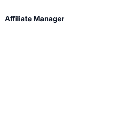
Affiliate Manager
Növelje
partnerprogramját a