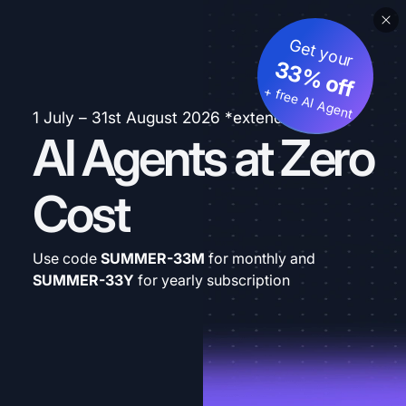
Get your
33% off
+ free AI Agent
1 July – 31st August 2026 *extended
AI Agents at Zero
Cost
Use code
SUMMER-33M
for monthly and
SUMMER-33Y
for yearly subscription