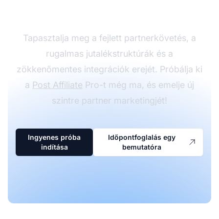
Post Affiliate Pro-val
Tapasztalja meg a fejlett partnerkövetés, a
rugalmas jutalékstruktúrák és a
zökkenőmentes integrációk erejét. Próbálja ki
a
Post Affiliate
Pro-t még ma, és emelje új
szintre partner marketingjét!
Ingyenes próba
Időpontfoglalás egy
indítása
bemutatóra