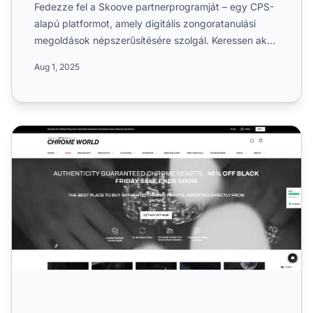
Fedezze fel a Skoove partnerprogramját – egy CPS-
alapú platformot, amely digitális zongoratanulási
megoldások népszerűsítésére szolgál. Keressen akár
30% jutalé...
Aug 1, 2025
Chrome World Partnerprogram