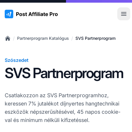
:site.title
Főm
/
/
Partnerprogram Katalógus
SVS Partnerprogram
Home
Szószedet
SVS Partnerprogram
Csatlakozzon az SVS Partnerprogramhoz,
keressen 7% jutalékot díjnyertes hangtechnikai
eszközök népszerűsítésével, 45 napos cookie-
val és minimum nélküli kifizetéssel.