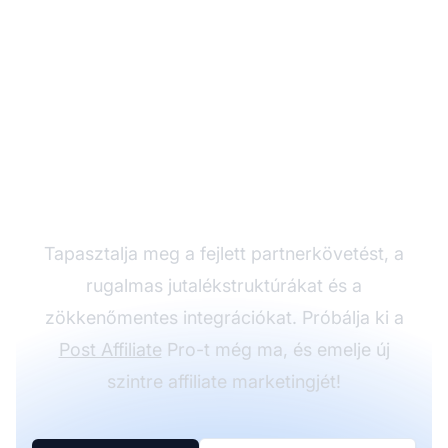
Növelje
partnerprogramját a
Post Affiliate Pro-val
Tapasztalja meg a fejlett partnerkövetést, a
rugalmas jutalékstruktúrákat és a
zökkenőmentes integrációkat. Próbálja ki a
Post Affiliate
Pro-t még ma, és emelje új
szintre affiliate marketingjét!