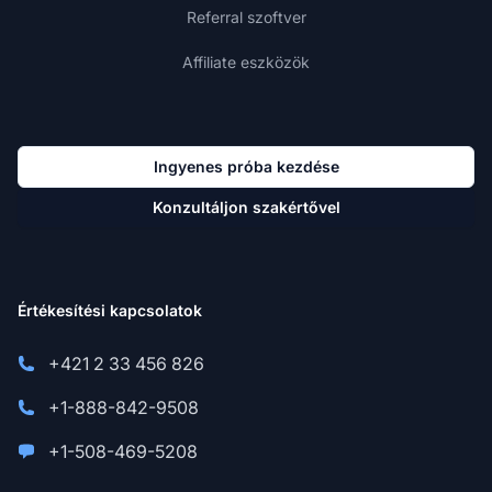
Referral szoftver
Affiliate eszközök
Ingyenes próba kezdése
Konzultáljon szakértővel
Értékesítési kapcsolatok
+421 2 33 456 826
+1-888-842-9508
+1-508-469-5208