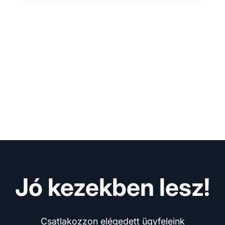
Jó kezekben lesz!
Csatlakozzon elégedett ügyfeleink