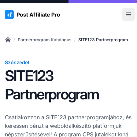
:site.title
Főm
/
/
Partnerprogram Katalógus
SITE123 Partnerprogram
Home
Szószedet
SITE123
Partnerprogram
Csatlakozzon a SITE123 partnerprogramjához, és
keressen pénzt a weboldalkészítő platformjuk
népszerűsítésével! A program CPS jutalékot kínál