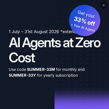
Get your
33% off
+ free AI Agent
1 July – 31st August 2026 *extended
AI Agents at Zero
Cost
Use code
SUMMER-33M
for monthly and
SUMMER-33Y
for yearly subscription