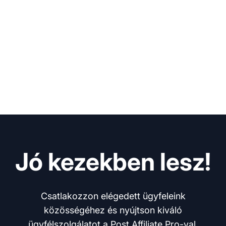
Jó kezekben lesz!
Csatlakozzon elégedett ügyfeleink
közösségéhez és nyújtson kiváló
ügyfélszolgálatot a Post Affiliate Pro-val.