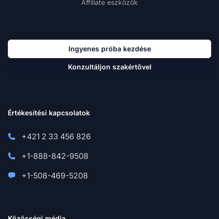
Affiliate eszközök
Ingyenes próba kezdése
Konzultáljon szakértővel
Értékesítési kapcsolatok
+421 2 33 456 826
+1-888-842-9508
+1-508-469-5208
Közösségi média