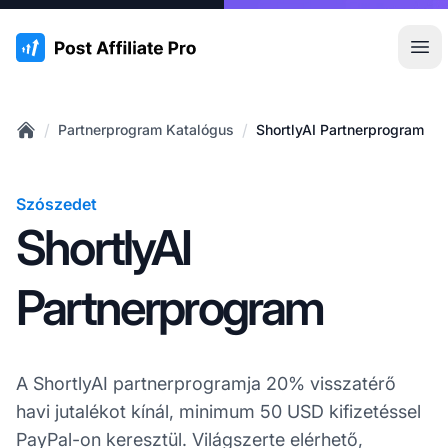
:site.title
Főm
/
/
Partnerprogram Katalógus
ShortlyAI Partnerprogram
Home
Szószedet
ShortlyAI
Partnerprogram
A ShortlyAI partnerprogramja 20% visszatérő
havi jutalékot kínál, minimum 50 USD kifizetéssel
PayPal-on keresztül. Világszerte elérhető,