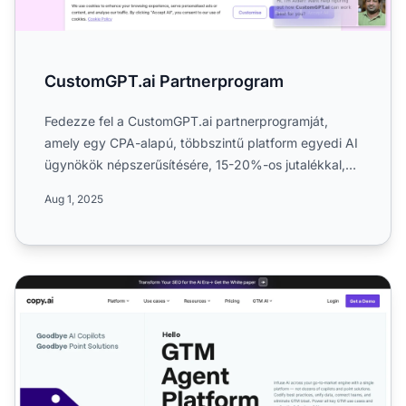
CustomGPT.ai Partnerprogram
Fedezze fel a CustomGPT.ai partnerprogramját,
amely egy CPA-alapú, többszintű platform egyedi AI
ügynökök népszerűsítésére, 15-20%-os jutalékkal,
akár 60 napos ...
Aug 1, 2025
Copy.ai Partnerprogram