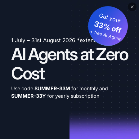
Get your
33% off
+ free AI Agent
1 July – 31st August 2026 *extended
AI Agents at Zero
Cost
Use code
SUMMER-33M
for monthly and
SUMMER-33Y
for yearly subscription