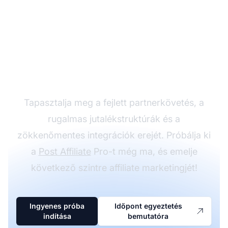
Növelje
partnerprogramját a
Post Affiliate Pro-val
Tapasztalja meg a fejlett partnerkövetés, a
rugalmas jutalékstruktúrák és a
zökkenőmentes integrációk erejét. Próbálja ki
a
Post Affiliate
Pro-t még ma, és emelje
következő szintre affiliate marketingjét!
Ingyenes próba
Időpont egyeztetés
indítása
bemutatóra