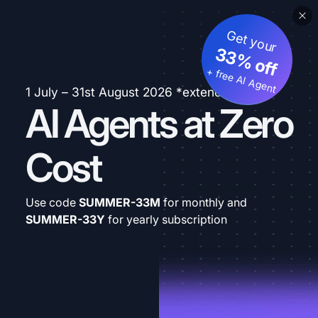
Get your
33% off
+ free AI Agent
1 July – 31st August 2026 *extended
AI Agents at Zero
Cost
Use code
SUMMER-33M
for monthly and
SUMMER-33Y
for yearly subscription