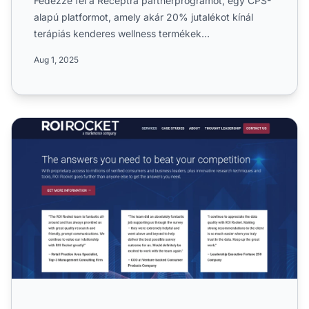
Fedezze fel a Receptra partnerprogramot, egy CPS-
alapú platformot, amely akár 20% jutalékot kínál
terápiás kenderes wellness termékek
népszerűsítéséért. Ismerje...
Aug 1, 2025
ROIRocket Partnerprogram