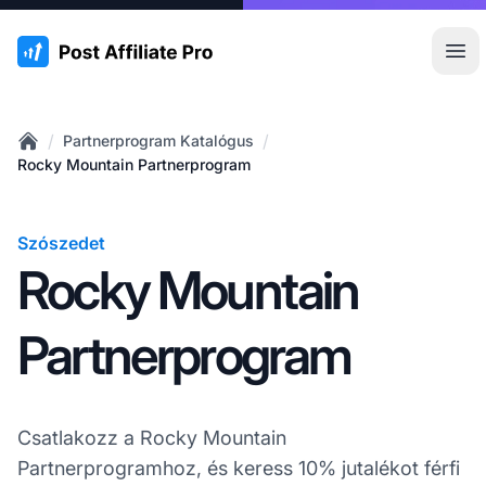
:site.title
Főm
/
/
Partnerprogram Katalógus
Home
Rocky Mountain Partnerprogram
Szószedet
Rocky Mountain
Partnerprogram
Csatlakozz a Rocky Mountain
Partnerprogramhoz, és keress 10% jutalékot férfi