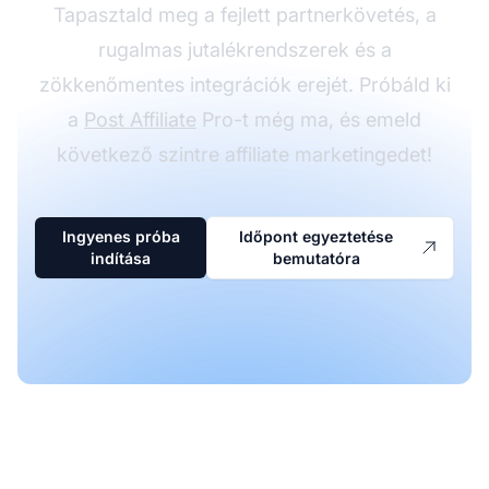
Tapasztald meg a fejlett partnerkövetés, a
rugalmas jutalékrendszerek és a
zökkenőmentes integrációk erejét. Próbáld ki
a
Post Affiliate
Pro-t még ma, és emeld
következő szintre affiliate marketingedet!
Ingyenes próba
Időpont egyeztetése
indítása
bemutatóra