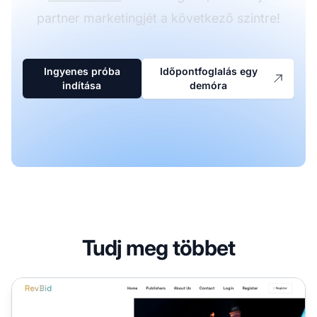
partner marketingjét a következő szintre!
Ingyenes próba
Időpontfoglalás egy
indítása
demóra
Tudj meg többet
RevBid Partnerprogram