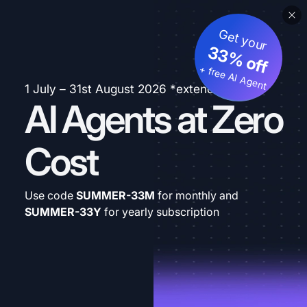
Get your
33% off
+ free AI Agent
1 July – 31st August 2026 *extended
AI Agents at Zero
Cost
Use code
SUMMER-33M
for monthly and
SUMMER-33Y
for yearly subscription