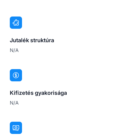
Jutalék struktúra
N/A
Kifizetés gyakorisága
N/A