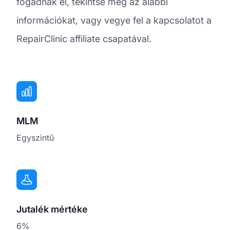
fogadnak el, tekintse meg az alábbi
információkat, vagy vegye fel a kapcsolatot a
RepairClinic affiliate csapatával.
MLM
Egyszintű
Jutalék mértéke
6%