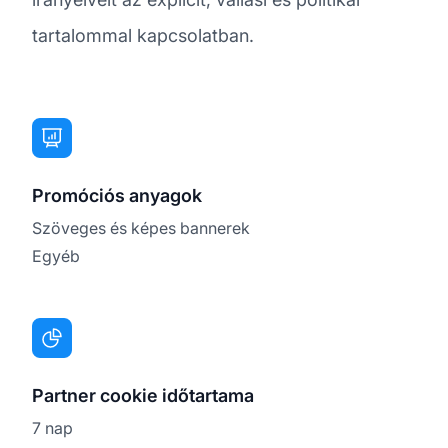
tartalommal kapcsolatban.
Promóciós anyagok
Szöveges és képes bannerek
Egyéb
Partner cookie időtartama
7 nap