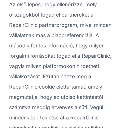
Az első lépés, hogy ellenőrizze, mely
országokból fogad el partnereket a
RepairClinic partnerprogram, mivel minden
vállalatnak más a piacpreferenciája. A
második fontos információ, hogy milyen
forgalmi forrásokat fogad el a RepairClinic,
vagyis milyen platformokon hirdetheti
vállalkozását. Ezután nézze meg a
RepairClinic cookie élettartamát, amely
megmutatja, hogy az utolsó kattintástól
számítva meddig érvényes a süti. Végül
mindenképp tekintse át a RepairClinic
irányelveit az explicit, vallási és politikai