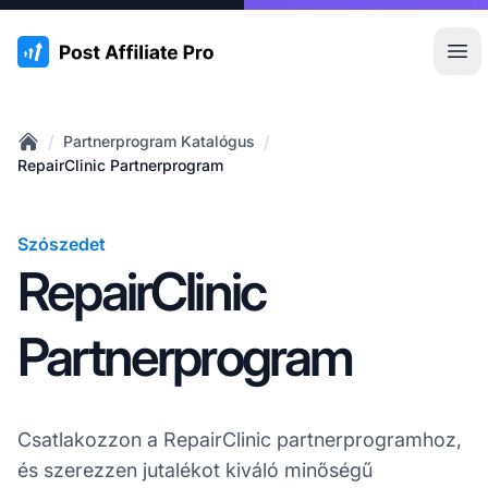
:site.title
Főm
/
/
Partnerprogram Katalógus
Home
RepairClinic Partnerprogram
Szószedet
RepairClinic
Partnerprogram
Csatlakozzon a RepairClinic partnerprogramhoz,
és szerezzen jutalékot kiváló minőségű