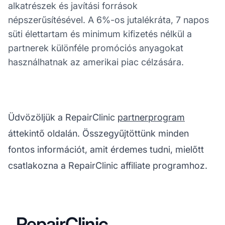
alkatrészek és javítási források
népszerűsítésével. A 6%-os jutalékráta, 7 napos
süti élettartam és minimum kifizetés nélkül a
partnerek különféle promóciós anyagokat
használhatnak az amerikai piac célzására.
Üdvözöljük a RepairClinic
partnerprogram
áttekintő oldalán. Összegyűjtöttünk minden
fontos információt, amit érdemes tudni, mielőtt
csatlakozna a RepairClinic affiliate programhoz.
RepairClinic