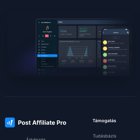
Támogatás
Tudásbázis
Árképzés