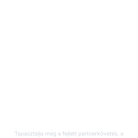
Növelje
partnerprogramját a
Post Affiliate Pro-val
Tapasztalja meg a fejlett partnerkövetés, a