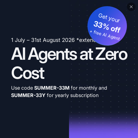
Get your
33% off
+ free AI Agent
1 July – 31st August 2026 *extended
AI Agents at Zero
Cost
Use code
SUMMER-33M
for monthly and
SUMMER-33Y
for yearly subscription