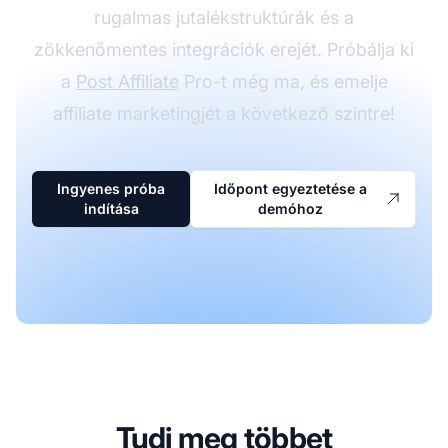
rugalmas jutalékstruktúrák és a
zökkenőmentes integrációk erejét. Próbálja ki
a
Post Affiliate
Pro-t még ma, és emelje
affiliate marketingjét a következő szintre!
Ingyenes próba
Időpont egyeztetése a
indítása
demóhoz
Tudj meg többet