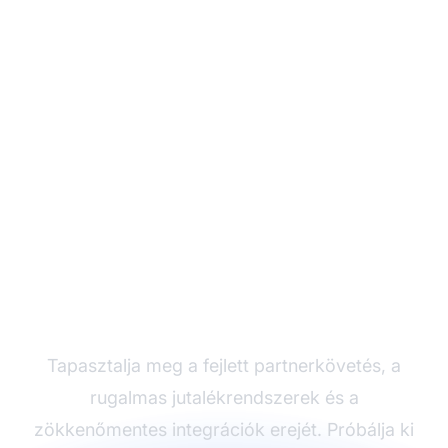
Növelje
partnerprogramját a
Post Affiliate Pro-val
Tapasztalja meg a fejlett partnerkövetés, a
rugalmas jutalékrendszerek és a
zökkenőmentes integrációk erejét. Próbálja ki