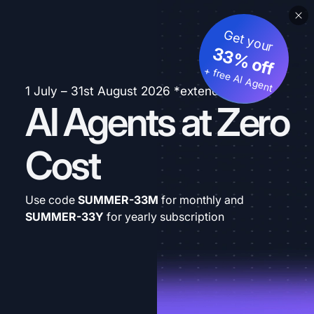
Get your
33% off
+ free AI Agent
1 July – 31st August 2026 *extended
AI Agents at Zero
Cost
Use code
SUMMER-33M
for monthly and
SUMMER-33Y
for yearly subscription