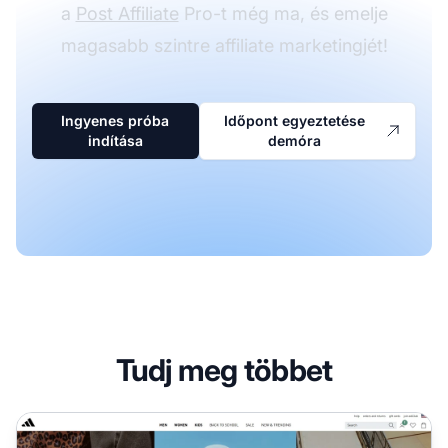
a
Post Affiliate
Pro-t még ma, és emelje
magasabb szintre affiliate marketingjét!
Ingyenes próba
Időpont egyeztetése
indítása
demóra
Tudj meg többet
Adidas Partnerprogram