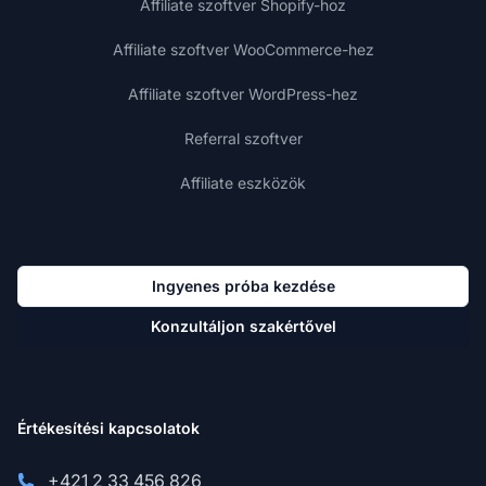
Affiliate szoftver Shopify-hoz
Affiliate szoftver WooCommerce-hez
Affiliate szoftver WordPress-hez
Referral szoftver
Affiliate eszközök
Ingyenes próba kezdése
Konzultáljon szakértővel
Értékesítési kapcsolatok
+421 2 33 456 826