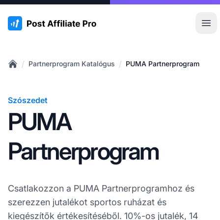
:site.title
Főm
/
/
Partnerprogram Katalógus
PUMA Partnerprogram
Home
Szószedet
PUMA
Partnerprogram
Csatlakozzon a PUMA Partnerprogramhoz és
szerezzen jutalékot sportos ruházat és
kiegészítők értékesítéséből. 10%-os jutalék, 14